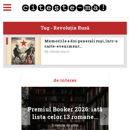
Tag - Revoluţia Rusă
Memoriile a doi generali ruşi, într-o
carte-eveniment...
de
citeste-ma.ro
de interes
taj
Ang
Premiul Booker 2026: iată
ile
Buc
lista celor 13 romane...
3 minute de citire