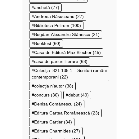
anchetă
(77)
Andreea Răsuceanu
(27)
Biblioteca Polirom
(100)
Bogdan-Alexandru Stănescu
(21)
Bookfest
(60)
Casa de Editură Max Blecher
(45)
casa de pariuri literare
(68)
Colecţia: 821.135.1 – Scriitori români
contemporani
(22)
colecţia n’autor
(38)
concurs
(36)
debut
(49)
Denisa Comănescu
(24)
Editura Cartea Românească
(23)
Editura Cartier
(34)
Editura Charmides
(27)