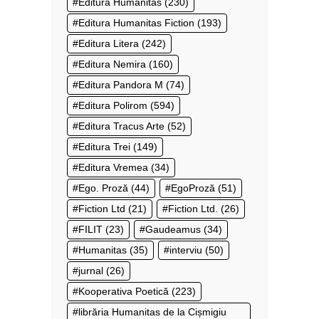
Editura Humanitas
(230)
Editura Humanitas Fiction
(193)
Editura Litera
(242)
Editura Nemira
(160)
Editura Pandora M
(74)
Editura Polirom
(594)
Editura Tracus Arte
(52)
Editura Trei
(149)
Editura Vremea
(34)
Ego. Proză
(44)
EgoProză
(51)
Fiction Ltd
(21)
Fiction Ltd.
(26)
FILIT
(23)
Gaudeamus
(34)
Humanitas
(35)
interviu
(50)
jurnal
(26)
Kooperativa Poetică
(223)
librăria Humanitas de la Cișmigiu