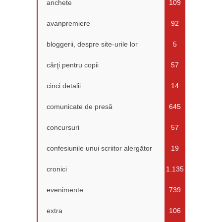
anchete
109
avanpremiere
92
bloggerii, despre site-urile lor
5
cărţi pentru copii
57
cinci detalii
14
comunicate de presă
645
concursuri
57
confesiunile unui scriitor alergător
19
cronici
1.135
evenimente
739
extra
106