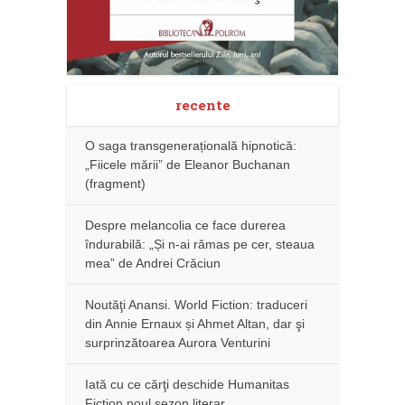
recente
O saga transgenerațională hipnotică:
„Fiicele mării” de Eleanor Buchanan
(fragment)
Despre melancolia ce face durerea
îndurabilă: „Și n-ai rămas pe cer, steaua
mea” de Andrei Crăciun
Noutăţi Anansi. World Fiction: traduceri
din Annie Ernaux și Ahmet Altan, dar şi
surprinzătoarea Aurora Venturini
Iată cu ce cărţi deschide Humanitas
Fiction noul sezon literar