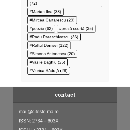
(72)
Marian Ilea
(33)
Mircea Cărtărescu
(29)
poezie
(62)
proză scurtă
(35)
Radu Paraschivescu
(36)
Raftul Denisei
(122)
Simona Antonescu
(20)
Vasile Baghiu
(25)
Viorica Răduţă
(28)
contact
mail@citeste-ma.ro
ISSN: 2734 – 603X