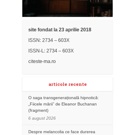
site fondat la 23 aprilie 2018
ISSN: 2734 – 603X
ISSN-L: 2734 – 603X
citeste-ma.ro
articole recente
O saga transgenerațională hipnotică:
„Fiicele mării” de Eleanor Buchanan
(fragment)
6 august 2026
Despre melancolia ce face durerea