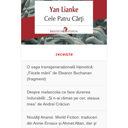
recente
O saga transgenerațională hipnotică:
„Fiicele mării” de Eleanor Buchanan
(fragment)
Despre melancolia ce face durerea
îndurabilă: „Și n-ai rămas pe cer, steaua
mea” de Andrei Crăciun
Noutăţi Anansi. World Fiction: traduceri
din Annie Ernaux și Ahmet Altan, dar şi