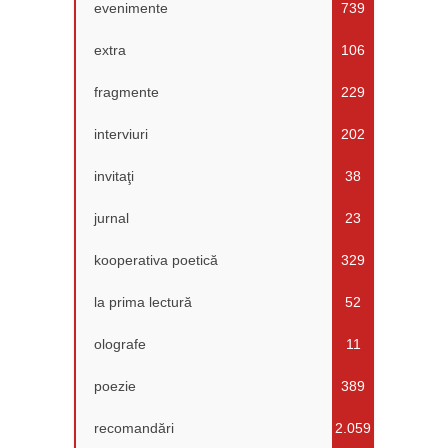
evenimente
739
extra
106
fragmente
229
interviuri
202
invitaţi
38
jurnal
23
kooperativa poetică
329
la prima lectură
52
olografe
11
poezie
389
recomandări
2.059