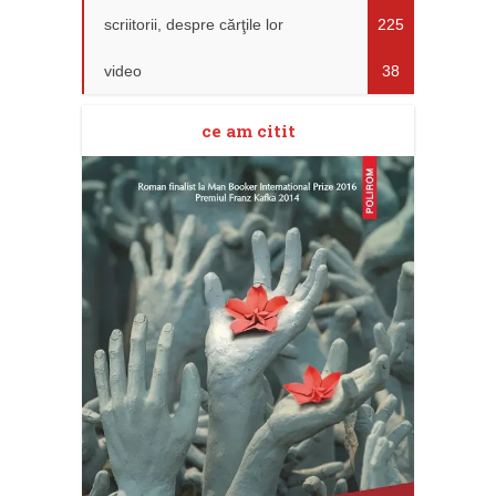
scriitorii, despre cărţile lor
225
video
38
ce am citit