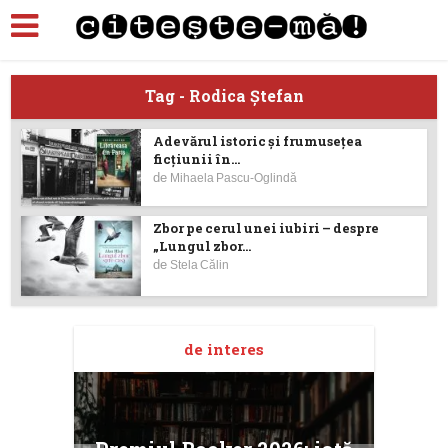
Tag - Rodica Ştefan
Adevărul istoric și frumusețea
ficțiunii în...
de
Mihaela Pascu-Oglindă
Zbor pe cerul unei iubiri – despre
„Lungul zbor...
de
Stela Călin
de interes
taj
Ang