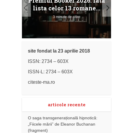
Premiul Booker 2026: iată
ile
Buc
lista celor 13 romane...
3 minute de citire
site fondat la 23 aprilie 2018
ISSN: 2734 – 603X
ISSN-L: 2734 – 603X
citeste-ma.ro
articole recente
O saga transgenerațională hipnotică:
„Fiicele mării” de Eleanor Buchanan
(fragment)