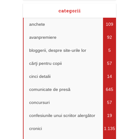
categorii
anchete
109
avanpremiere
92
bloggerii, despre site-urile lor
5
cărţi pentru copii
57
cinci detalii
14
comunicate de presă
645
concursuri
57
confesiunile unui scriitor alergător
19
cronici
1.135