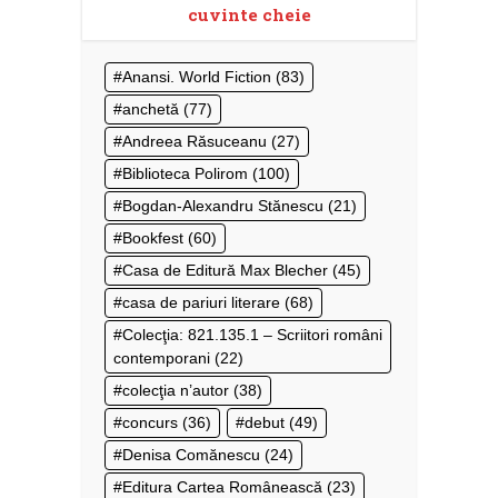
cuvinte cheie
Anansi. World Fiction
(83)
anchetă
(77)
Andreea Răsuceanu
(27)
Biblioteca Polirom
(100)
Bogdan-Alexandru Stănescu
(21)
Bookfest
(60)
Casa de Editură Max Blecher
(45)
casa de pariuri literare
(68)
Colecţia: 821.135.1 – Scriitori români
contemporani
(22)
colecţia n’autor
(38)
concurs
(36)
debut
(49)
Denisa Comănescu
(24)
Editura Cartea Românească
(23)