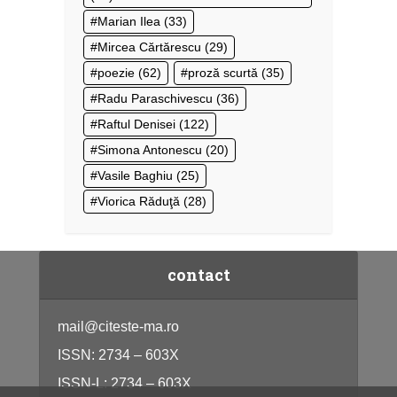
Marian Ilea
(33)
Mircea Cărtărescu
(29)
poezie
(62)
proză scurtă
(35)
Radu Paraschivescu
(36)
Raftul Denisei
(122)
Simona Antonescu
(20)
Vasile Baghiu
(25)
Viorica Răduţă
(28)
contact
mail@citeste-ma.ro
ISSN: 2734 – 603X
ISSN-L: 2734 – 603X