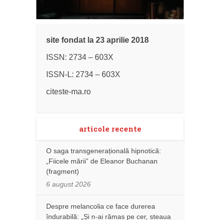
site fondat la 23 aprilie 2018
ISSN: 2734 – 603X
ISSN-L: 2734 – 603X
citeste-ma.ro
articole recente
O saga transgenerațională hipnotică:
„Fiicele mării” de Eleanor Buchanan
(fragment)
6 august 2026
Despre melancolia ce face durerea
îndurabilă: „Și n-ai rămas pe cer, steaua