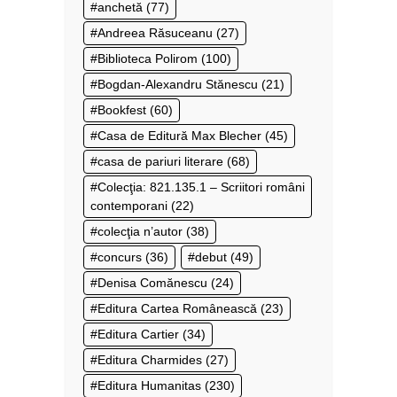
anchetă
(77)
Andreea Răsuceanu
(27)
Biblioteca Polirom
(100)
Bogdan-Alexandru Stănescu
(21)
Bookfest
(60)
Casa de Editură Max Blecher
(45)
casa de pariuri literare
(68)
Colecţia: 821.135.1 – Scriitori români
contemporani
(22)
colecţia n’autor
(38)
concurs
(36)
debut
(49)
Denisa Comănescu
(24)
Editura Cartea Românească
(23)
Editura Cartier
(34)
Editura Charmides
(27)
Editura Humanitas
(230)