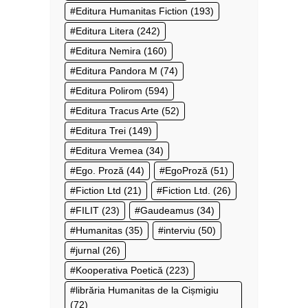
Editura Humanitas Fiction
(193)
Editura Litera
(242)
Editura Nemira
(160)
Editura Pandora M
(74)
Editura Polirom
(594)
Editura Tracus Arte
(52)
Editura Trei
(149)
Editura Vremea
(34)
Ego. Proză
(44)
EgoProză
(51)
Fiction Ltd
(21)
Fiction Ltd.
(26)
FILIT
(23)
Gaudeamus
(34)
Humanitas
(35)
interviu
(50)
jurnal
(26)
Kooperativa Poetică
(223)
librăria Humanitas de la Cișmigiu
(72)