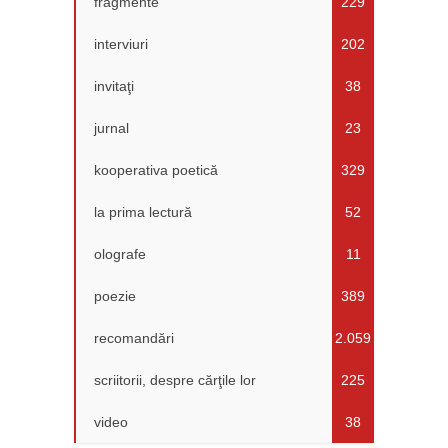
fragmente
229
interviuri
202
invitaţi
38
jurnal
23
kooperativa poetică
329
la prima lectură
52
olografe
11
poezie
389
recomandări
2.059
scriitorii, despre cărţile lor
225
video
38