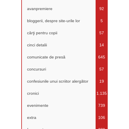
avanpremiere
92
bloggerii, despre site-urile lor
5
cărţi pentru copii
57
cinci detalii
14
comunicate de presă
645
concursuri
57
confesiunile unui scriitor alergător
19
cronici
1.135
evenimente
739
extra
106