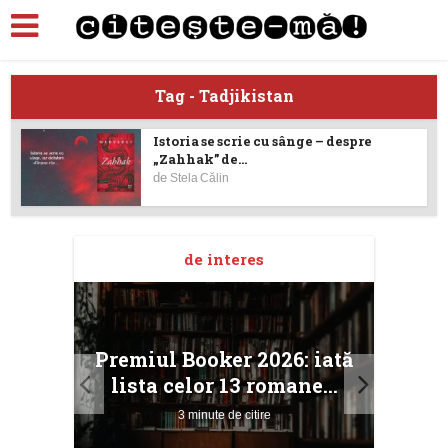
Tag - Tadjikistan
Istoria se scrie cu sânge – despre
„Zahhak” de...
de
Stela Călin
de interes
taj
Ang
Premiul Booker 2026: iată
ile
Buc
lista celor 13 romane...
3 minute de citire