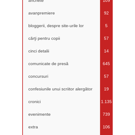
anchete
109
avanpremiere
92
bloggerii, despre site-urile lor
5
cărţi pentru copii
57
cinci detalii
14
comunicate de presă
645
concursuri
57
confesiunile unui scriitor alergător
19
cronici
1.135
evenimente
739
extra
106