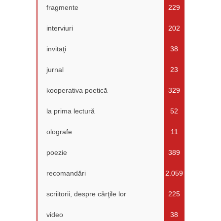
fragmente
229
interviuri
202
invitaţi
38
jurnal
23
kooperativa poetică
329
la prima lectură
52
olografe
11
poezie
389
recomandări
2.059
scriitorii, despre cărţile lor
225
video
38