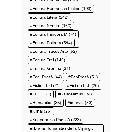
Editura Humanitas
(230)
Editura Humanitas Fiction
(193)
Editura Litera
(242)
Editura Nemira
(160)
Editura Pandora M
(74)
Editura Polirom
(594)
Editura Tracus Arte
(52)
Editura Trei
(149)
Editura Vremea
(34)
Ego. Proză
(44)
EgoProză
(51)
Fiction Ltd
(21)
Fiction Ltd.
(26)
FILIT
(23)
Gaudeamus
(34)
Humanitas
(35)
interviu
(50)
jurnal
(26)
Kooperativa Poetică
(223)
librăria Humanitas de la Cișmigiu