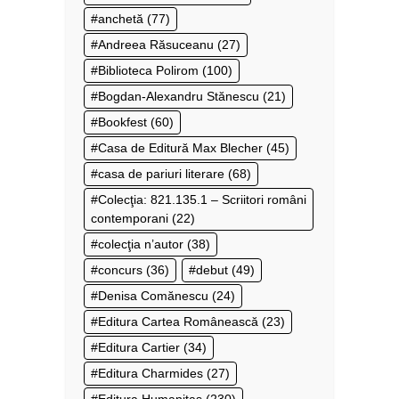
anchetă
(77)
Andreea Răsuceanu
(27)
Biblioteca Polirom
(100)
Bogdan-Alexandru Stănescu
(21)
Bookfest
(60)
Casa de Editură Max Blecher
(45)
casa de pariuri literare
(68)
Colecţia: 821.135.1 – Scriitori români
contemporani
(22)
colecţia n’autor
(38)
concurs
(36)
debut
(49)
Denisa Comănescu
(24)
Editura Cartea Românească
(23)
Editura Cartier
(34)
Editura Charmides
(27)