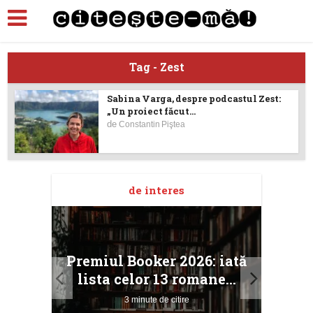
Tag - Zest
Sabina Varga, despre podcastul Zest:
„Un proiect făcut...
de
Constantin Piştea
de interes
taj
Ang
Premiul Booker 2026: iată
ile
Buc
lista celor 13 romane...
3 minute de citire