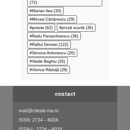
(72)
Marian Ilea
(33)
Mircea Cărtărescu
(29)
poezie
(62)
proză scurtă
(35)
Radu Paraschivescu
(36)
Raftul Denisei
(122)
Simona Antonescu
(20)
Vasile Baghiu
(25)
Viorica Răduţă
(28)
contact
mail@citeste-ma.ro
ISSN: 2734 – 603X
ISSN-L: 2734 – 603X