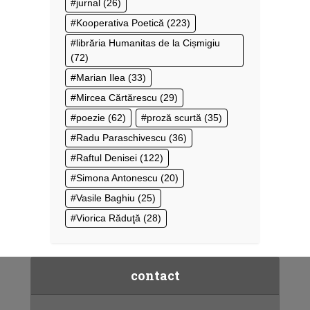
jurnal
(26)
Kooperativa Poetică
(223)
librăria Humanitas de la Cișmigiu
(72)
Marian Ilea
(33)
Mircea Cărtărescu
(29)
poezie
(62)
proză scurtă
(35)
Radu Paraschivescu
(36)
Raftul Denisei
(122)
Simona Antonescu
(20)
Vasile Baghiu
(25)
Viorica Răduţă
(28)
contact