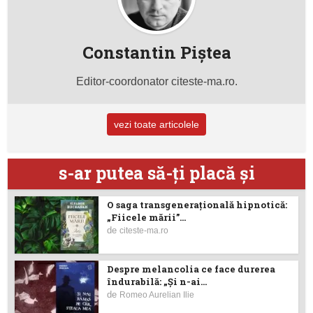
Constantin Piştea
Editor-coordonator citeste-ma.ro.
vezi toate articolele
s-ar putea să-ţi placă şi
O saga transgenerațională hipnotică:
„Fiicele mării”...
de
citeste-ma.ro
Despre melancolia ce face durerea
îndurabilă: „Și n-ai...
de
Romeo Aurelian Ilie