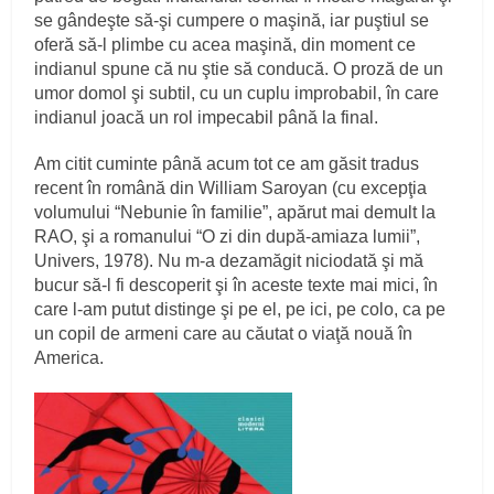
se gândeşte să-şi cumpere o maşină, iar puştiul se
oferă să-l plimbe cu acea maşină, din moment ce
indianul spune că nu ştie să conducă. O proză de un
umor domol şi subtil, cu un cuplu improbabil, în care
indianul joacă un rol impecabil până la final.
Am citit cuminte până acum tot ce am găsit tradus
recent în română din William Saroyan (cu excepţia
volumului “Nebunie în familie”, apărut mai demult la
RAO, şi a romanului “O zi din după-amiaza lumii”,
Univers, 1978). Nu m-a dezamăgit niciodată şi mă
bucur să-l fi descoperit şi în aceste texte mai mici, în
care l-am putut distinge şi pe el, pe ici, pe colo, ca pe
un copil de armeni care au căutat o viaţă nouă în
America.