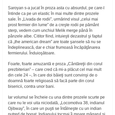
Saroyan s-a jucat în proza asta cu absurdul, pe care-l
întinde ca pe un elastic în mai multe dintre prozele
sale. În „Livada de rodii”, urmărind visul „celui mai
prost fermier din lume” de a creşte rodii pe pământ
sterp, vedem cum unchiul Melik merge până în
pânzele albe. Cititor fiind, intuieşti dezastrul şi faptul
că „the american dream” are toate şansele să nu se
îndeplinească, dar e chiar frumoasă încăpăţânarea
fermierului. Înduioşătoare.
Foarte, foarte amuzantă e proza „Cântăreţii din corul
prezbiterian” – care cred că mi-a plăcut cel mai mult
din cele 24 –, în care doi băieţi sunt convinşi de o
doamnă foarte religioasă să facă parte din corul
bisericii, contra unor bani.
Iar volumul se încheie cu una dintre prozele scurte pe
care nu le voi uita niciodată, „Locomotiva 38, indianul
Ojibway”, în care un puşti se întâlneşte cu un indian
putred de bogat. Indianului tocmai îi moare măgarul şi