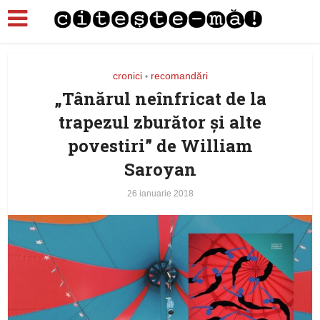
cronici
recomandări
•
„Tânărul neînfricat de la
trapezul zburător şi alte
povestiri” de William
Saroyan
26 ianuarie 2018