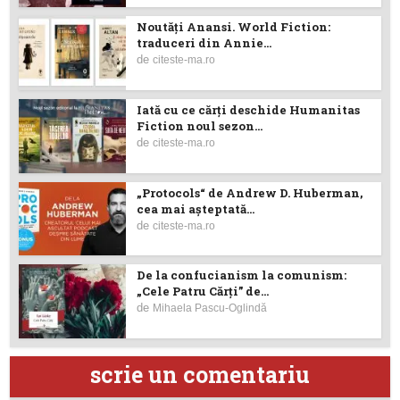
Noutăţi Anansi. World Fiction:
traduceri din Annie...
de
citeste-ma.ro
Iată cu ce cărţi deschide Humanitas
Fiction noul sezon...
de
citeste-ma.ro
„Protocols“ de Andrew D. Huberman,
cea mai așteptată...
de
citeste-ma.ro
De la confucianism la comunism:
„Cele Patru Cărți” de...
de
Mihaela Pascu-Oglindă
scrie un comentariu