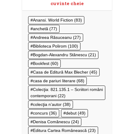
cuvinte cheie
Anansi. World Fiction
(83)
anchetă
(77)
Andreea Răsuceanu
(27)
Biblioteca Polirom
(100)
Bogdan-Alexandru Stănescu
(21)
Bookfest
(60)
Casa de Editură Max Blecher
(45)
casa de pariuri literare
(68)
Colecţia: 821.135.1 – Scriitori români
contemporani
(22)
colecţia n’autor
(38)
concurs
(36)
debut
(49)
Denisa Comănescu
(24)
Editura Cartea Românească
(23)