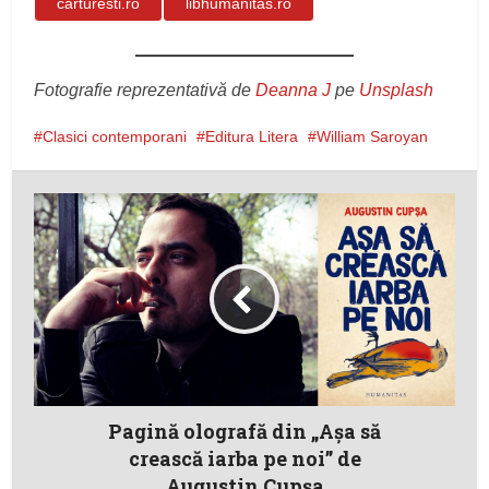
carturesti.ro
libhumanitas.ro
Fotografie reprezentativă de
Deanna J
pe
Unsplash
Clasici contemporani
Editura Litera
William Saroyan
Pagină olografă din „Aşa să
crească iarba pe noi” de
Augustin Cupşa