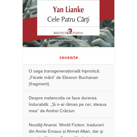
recente
O saga transgenerațională hipnotică:
„Fiicele mării” de Eleanor Buchanan
(fragment)
Despre melancolia ce face durerea
îndurabilă: „Și n-ai rămas pe cer, steaua
mea” de Andrei Crăciun
Noutăţi Anansi. World Fiction: traduceri
din Annie Ernaux și Ahmet Altan, dar şi