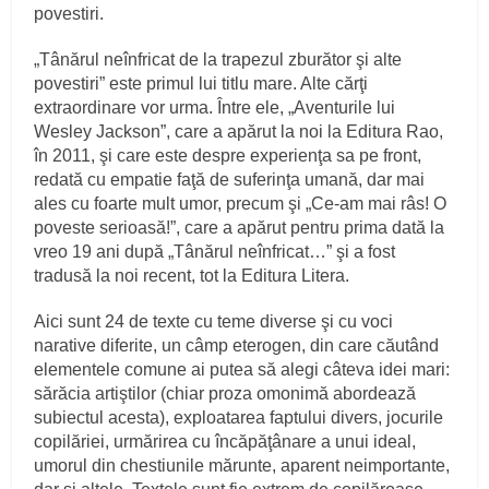
povestiri.
„Tânărul neînfricat de la trapezul zburător şi alte
povestiri” este primul lui titlu mare. Alte cărţi
extraordinare vor urma. Între ele, „Aventurile lui
Wesley Jackson”, care a apărut la noi la Editura Rao,
în 2011, şi care este despre experienţa sa pe front,
redată cu empatie faţă de suferinţa umană, dar mai
ales cu foarte mult umor, precum şi „Ce-am mai râs! O
poveste serioasă!”, care a apărut pentru prima dată la
vreo 19 ani după „Tânărul neînfricat…” şi a fost
tradusă la noi recent, tot la Editura Litera.
Aici sunt 24 de texte cu teme diverse şi cu voci
narative diferite, un câmp eterogen, din care căutând
elementele comune ai putea să alegi câteva idei mari:
sărăcia artiştilor (chiar proza omonimă abordează
subiectul acesta), exploatarea faptului divers, jocurile
copilăriei, urmărirea cu încăpăţânare a unui ideal,
umorul din chestiunile mărunte, aparent neimportante,