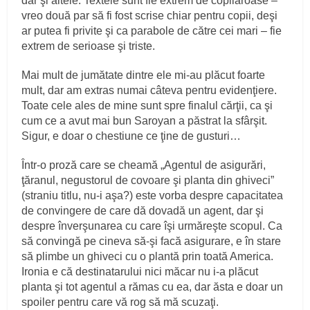
dar şi altele. Textele sunt fie extrem de copilăroase –
vreo două par să fi fost scrise chiar pentru copii, deşi
ar putea fi privite şi ca parabole de către cei mari – fie
extrem de serioase şi triste.
Mai mult de jumătate dintre ele mi-au plăcut foarte
mult, dar am extras numai câteva pentru evidenţiere.
Toate cele ales de mine sunt spre finalul cărţii, ca şi
cum ce a avut mai bun Saroyan a păstrat la sfârşit.
Sigur, e doar o chestiune ce ţine de gusturi…
Într-o proză care se cheamă „Agentul de asigurări,
ţăranul, negustorul de covoare şi planta din ghiveci”
(straniu titlu, nu-i aşa?) este vorba despre capacitatea
de convingere de care dă dovadă un agent, dar şi
despre înverşunarea cu care îşi urmăreşte scopul. Ca
să convingă pe cineva să-şi facă asigurare, e în stare
să plimbe un ghiveci cu o plantă prin toată America.
Ironia e că destinatarului nici măcar nu i-a plăcut
planta şi tot agentul a rămas cu ea, dar ăsta e doar un
spoiler pentru care vă rog să mă scuzaţi.