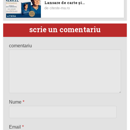
Lansare de carte şi...
de
citeste-ma.ro
scrie un comentariu
comentariu
Nume
*
Email
*