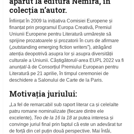
apărut la editura Nemira, în
colecția n’autor.
Înființat în 2009 la inițiativa Comisiei Europene și
finanțat prin programul Europa Creativă, Premiul
Uniunii Europene pentru Literatură urmărește să
sprijine prozatoarele și prozatorii în curs de afirmare
(„outstanding emerging fiction writers”), atrăgând
atenția deopotrivă asupra lor și asupra diversității
culturale a Uniunii. Câștigătorul/-area EUPL 2022 va fi
anunțat/-ă de Consorțiul Premiului European pentru
Literatură pe 21 aprilie, în timpul ceremoniei de
deschidere a Salonului de Carte de la Paris.
Motivația juriului:
„La fel de remarcabil sub raport literar ca și celelalte
patru romane nominalizate (fiecare dintre ele
excelente),
Teo de la 16 la 18
ar putea interesa și
convinge juriul final prin faptul că este un adevărat tur
de forță din cel puțin două perspective. Mai întâi,