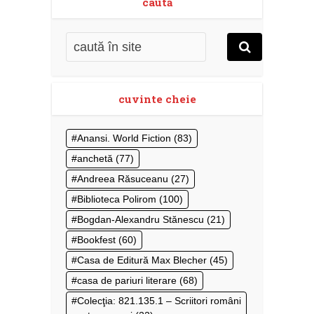
caută
cuvinte cheie
Anansi. World Fiction
(83)
anchetă
(77)
Andreea Răsuceanu
(27)
Biblioteca Polirom
(100)
Bogdan-Alexandru Stănescu
(21)
Bookfest
(60)
Casa de Editură Max Blecher
(45)
casa de pariuri literare
(68)
Colecţia: 821.135.1 – Scriitori români