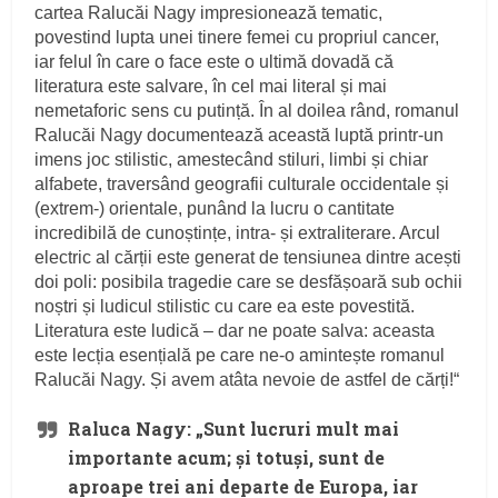
cartea Ralucăi Nagy impresionează tematic,
povestind lupta unei tinere femei cu propriul cancer,
iar felul în care o face este o ultimă dovadă că
literatura este salvare, în cel mai literal și mai
nemetaforic sens cu putință. În al doilea rând, romanul
Ralucăi Nagy documentează această luptă printr-un
imens joc stilistic, amestecând stiluri, limbi și chiar
alfabete, traversând geografii culturale occidentale și
(extrem-) orientale, punând la lucru o cantitate
incredibilă de cunoștințe, intra- și extraliterare. Arcul
electric al cărții este generat de tensiunea dintre acești
doi poli: posibila tragedie care se desfășoară sub ochii
noștri și ludicul stilistic cu care ea este povestită.
Literatura este ludică – dar ne poate salva: aceasta
este lecția esențială pe care ne-o amintește romanul
Ralucăi Nagy. Și avem atâta nevoie de astfel de cărți!“
Raluca Nagy: „Sunt lucruri mult mai
importante acum; și totuși, sunt de
aproape trei ani departe de Europa, iar