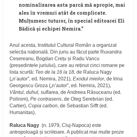
nominalizarea asta parcă mă apropie, mai
ales în vremuri atât de complicate.
Mulțumesc tuturor, în special editoarei Eli
Bădică și echipei Nemira.”
Anul acesta, Institutul Cultural Român a organizat
selecția națională. Din juriu au făcut parte Ruxandra
Cesereanu, Bogdan Crețu și Radu Vancu
(președintele juriului), care au reținut cinci romane pe
lista scurtă:
Teo de la 16 la 18
, de Raluca Nagy
(„n’autor”, ed. Nemira, 2021),
Exodul mieilor
, de Irina
Georgescu Groza („n’autor”, ed. Nemira, 2021),
Vântul, duhul, suflarea
, de Andreea Răsuceanu (ed.
Polirom),
Pe contrasens
, de Oleg Serebrian (ed.
Cartier),
Copia carbon
, de Sebastian Sifft (ed.
Humanitas).
Raluca Nagy
(n. 1979, Cluj-Napoca) este
antropoloagă și scriitoare. A publicat mai multe proze