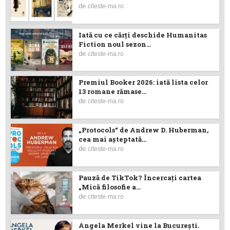
de
citeste-ma.ro
Iată cu ce cărţi deschide Humanitas
Fiction noul sezon...
de
citeste-ma.ro
Premiul Booker 2026: iată lista celor
13 romane rămase...
de
citeste-ma.ro
„Protocols“ de Andrew D. Huberman,
cea mai așteptată...
de
citeste-ma.ro
Pauză de TikTok? Încercaţi cartea
„Mică filosofie a...
de
citeste-ma.ro
Angela Merkel vine la București.