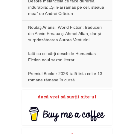
Despre melancolia ce face durerea
îndurabilă: „Și n-ai rămas pe cer, steaua
mea” de Andrei Crăciun
Noutăţi Anansi. World Fiction: traduceri
din Annie Ernaux și Ahmet Altan, dar şi
surprinzătoarea Aurora Venturini
Iată cu ce cărţi deschide Humanitas
Fiction noul sezon literar
Premiul Booker 2026: iată lista celor 13
romane rămase în cursă
dacă vrei să susţii site-ul