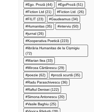
Ego. Proză
(44)
EgoProză
(51)
Fiction Ltd
(21)
Fiction Ltd.
(26)
FILIT
(23)
Gaudeamus
(34)
Humanitas
(35)
interviu
(50)
jurnal
(26)
Kooperativa Poetică
(223)
librăria Humanitas de la Cișmigiu
(72)
Marian Ilea
(33)
Mircea Cărtărescu
(29)
poezie
(62)
proză scurtă
(35)
Radu Paraschivescu
(36)
Raftul Denisei
(122)
Simona Antonescu
(20)
Vasile Baghiu
(25)
Viorica Răduţă
(28)