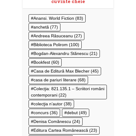
cuvinte cheie
Anansi. World Fiction
(83)
anchetă
(77)
Andreea Răsuceanu
(27)
Biblioteca Polirom
(100)
Bogdan-Alexandru Stănescu
(21)
Bookfest
(60)
Casa de Editură Max Blecher
(45)
casa de pariuri literare
(68)
Colecţia: 821.135.1 – Scriitori români
contemporani
(22)
colecţia n’autor
(38)
concurs
(36)
debut
(49)
Denisa Comănescu
(24)
Editura Cartea Românească
(23)