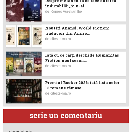
Despre melancolia ce face durerea
îndurabilă: „Și n-ai...
de
Romeo Aurelian Ilie
Noutăţi Anansi. World Fiction:
traduceri din Annie...
de
citeste-ma.ro
Iată cu ce cărţi deschide Humanitas
Fiction noul sezon...
de
citeste-ma.ro
Premiul Booker 2026: iată lista celor
13 romane rămase...
de
citeste-ma.ro
scrie un comentariu
comentariu