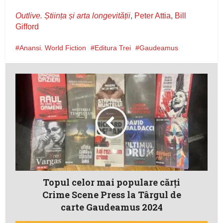
Outlive. Știința și arta longevității
,
Peter Attia
,
Bill
Gifford
Anansi. World Fiction
Editura Trei
Gaudeamus
Topul celor mai populare cărți
Crime Scene Press la Târgul de
carte Gaudeamus 2024