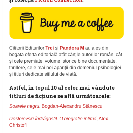
Cititorii Editurilor
Trei
și
Pandora M
au ales din
bogata oferta editorială atât cărțile autorilor români cât
și cele premiate, volume istorice bine documentate,
thrillere, cele mai noi apariții din domeniul psihologiei
și titluri dedicate stilului de viață.
Astfel, în topul 10 al celor mai vândute
titluri de ficțiune se află următoarele:
Soarele negru
,
Bogdan-Alexandru Stănescu
Dostoievski îndrăgostit. O biografie intimă
,
Alex
Christofi