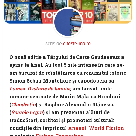
scris de
citeste-ma.ro
O nouă ediție a Târgului de Carte Gaudeamus a
ajuns la final. Au fost 5 zile intense în care ne-
am bucurat de reîntâlnirea cu renumitul istoric
Simon Sebag-Montefiore
și capodopera sa
Lumea. O istorie de familie
, am lansat noile
romane semnate de
Marin Mălaicu Hondrari
(
Clandestin
) și
Bogdan-Alexandru Stănescu
(
Soarele negru
) și am prezentat alături de
traducători, scriitori și promoteri culturali
noutățile din imprintul
Anansi. World Fiction
și colecția
Fiction Connection
.