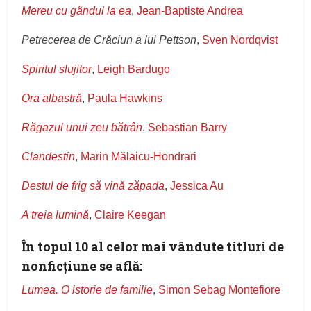
Mereu cu gândul la ea
,
Jean‑Baptiste Andrea
Petrecerea de Crăciun a lui Pettson
,
Sven Nordqvist
Spiritul slujitor
,
Leigh Bardugo
Ora albastră
,
Paula Hawkins
Răgazul unui zeu bătrân
,
Sebastian Barry
Clandestin
,
Marin Mălaicu-Hondrari
Destul de frig să vină zăpada
,
Jessica Au
A treia lumină
,
Claire Keegan
În topul 10 al celor mai vândute titluri de
nonficțiune se află:
Lumea. O istorie de familie
,
Simon Sebag Montefiore