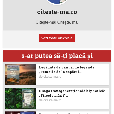
citeste-ma.ro
Citeşte-mă! Citeşte, mă!
vezi toate articolele
s-ar putea să-ţi placă şi
Legănate de vânt și de legende:
„Femeile de la capătul...
de
citeste-ma.ro
O saga transgenerațională hipnotică:
„Fiicele mării”...
de
citeste-ma.ro