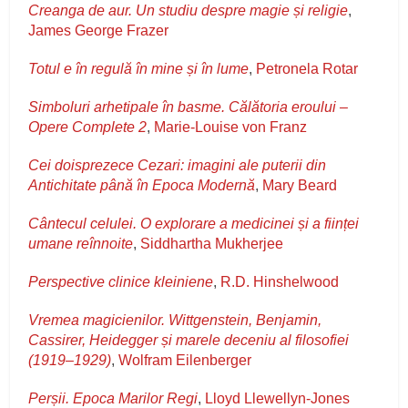
Creanga de aur. Un studiu despre magie și religie
,
James George Frazer
Totul e în regulă în mine și în lume
,
Petronela Rotar
Simboluri arhetipale în basme. Călătoria eroului –
Opere Complete 2
,
Marie-Louise von Franz
Cei doisprezece Cezari: imagini ale puterii din
Antichitate până în Epoca Modernă
,
Mary Beard
Cântecul celulei. O explorare a medicinei și a ființei
umane reînnoite
,
Siddhartha Mukherjee
Perspective clinice kleiniene
,
R.D. Hinshelwood
Vremea magicienilor. Wittgenstein, Benjamin,
Cassirer, Heidegger și marele deceniu al filosofiei
(1919–1929)
,
Wolfram Eilenberger
Perșii. Epoca Marilor Regi
,
Lloyd Llewellyn-Jones