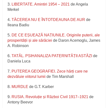
3.
LIBERTATE. Amintiri 1954 – 2021
de Angela
Merkel
4.
TĂCEREA NU E ÎNTOTDEAUNA DE AUR
de
Ileana Badiu
5.
DE CE EȘUEAZĂ NAȚIUNILE. Originile puterii, ale
prosperității și ale sărăciei
de Daron Acemoglu, James
A. Robinson
6.
TATĂL. PSIHANALIZA PATERNITĂȚII ASTĂZI
de
Daniela Luca
7.
PUTEREA GEOGRAFIEI. Zece hărți care ne
dezvăluie viitorul lumii
de Tim Marshall
8.
MURDLE
de G.T. Karber
9.
RUSIA. Revoluție și Război Civil 1917–1921
de
Antony Beevor