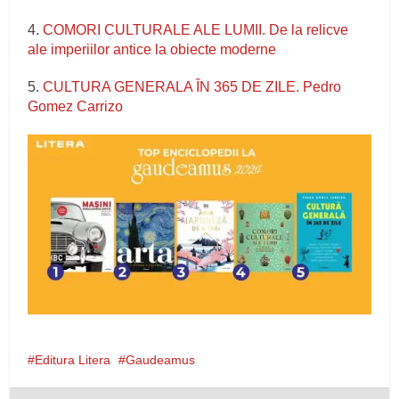
4.
COMORI CULTURALE ALE LUMII. De la relicve
ale imperiilor antice la obiecte moderne
5.
CULTURA GENERALA ÎN 365 DE ZILE. Pedro
Gomez Carrizo
Editura Litera
Gaudeamus