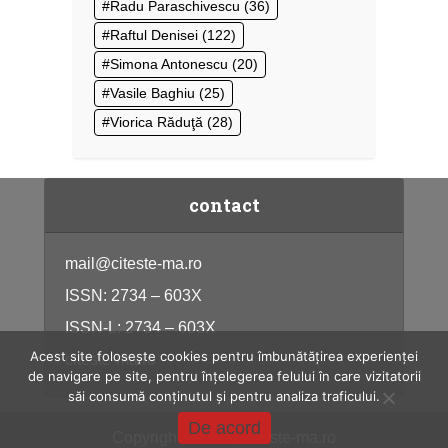
Radu Paraschivescu
(36)
Raftul Denisei
(122)
Simona Antonescu
(20)
Vasile Baghiu
(25)
Viorica Răduţă
(28)
contact
mail@citeste-ma.ro
ISSN: 2734 – 603X
ISSN-L: 2734 – 603X
Acest site folosește cookies pentru îmbunătățirea experienței
citeste-ma.ro
de navigare pe site, pentru înțelegerea felului în care vizitatorii
săi consumă conținutul și pentru analiza traficului.
De acord
Copyright © 2026, citeste-ma.ro