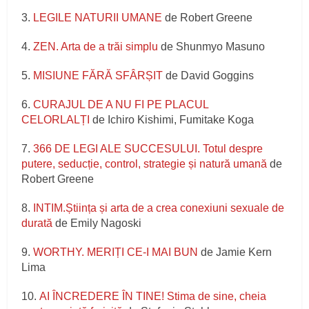
3.
LEGILE NATURII UMANE
de Robert Greene
4.
ZEN. Arta de a trăi simplu
de Shunmyo Masuno
5.
MISIUNE FĂRĂ SFÂRȘIT
de David Goggins
6.
CURAJUL DE A NU FI PE PLACUL
CELORLALȚI
de Ichiro Kishimi, Fumitake Koga
7.
366 DE LEGI ALE SUCCESULUI. Totul despre
putere, seducție, control, strategie și natură umană
de
Robert Greene
8.
INTIM.Știința și arta de a crea conexiuni sexuale de
durată
de Emily Nagoski
9.
WORTHY. MERIȚI CE-I MAI BUN
de Jamie Kern
Lima
10.
AI ÎNCREDERE ÎN TINE! Stima de sine, cheia