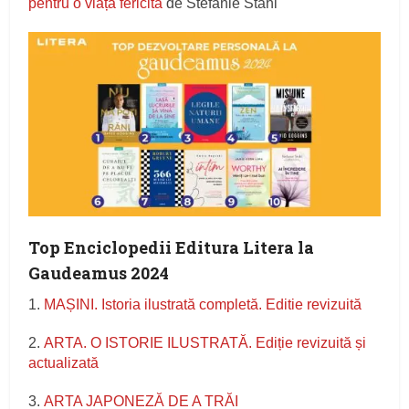
pentru o viață fericită
de Stefanie Stahl
Top Enciclopedii Editura Litera la
Gaudeamus 2024
1.
MAȘINI. Istoria ilustrată completă. Editie revizuită
2.
ARTA. O ISTORIE ILUSTRATĂ. Ediție revizuită și
actualizată
3.
ARTA JAPONEZĂ DE A TRĂI