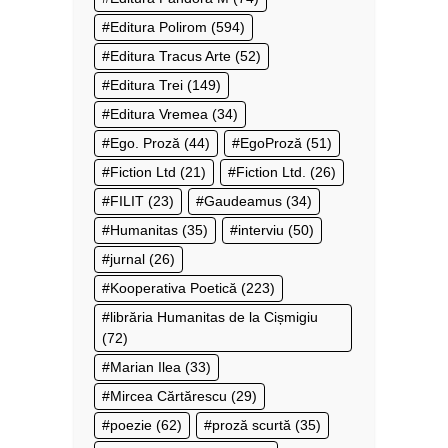
Editura Polirom
(594)
Editura Tracus Arte
(52)
Editura Trei
(149)
Editura Vremea
(34)
Ego. Proză
(44)
EgoProză
(51)
Fiction Ltd
(21)
Fiction Ltd.
(26)
FILIT
(23)
Gaudeamus
(34)
Humanitas
(35)
interviu
(50)
jurnal
(26)
Kooperativa Poetică
(223)
librăria Humanitas de la Cișmigiu
(72)
Marian Ilea
(33)
Mircea Cărtărescu
(29)
poezie
(62)
proză scurtă
(35)