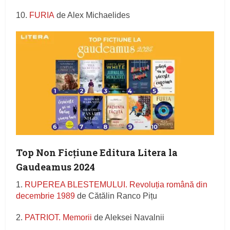
10.
FURIA
de Alex Michaelides
Top Non Ficțiune Editura Litera la
Gaudeamus 2024
1.
RUPEREA BLESTEMULUI. Revoluția română din
decembrie 1989
de Cătălin Ranco Pițu
2.
PATRIOT. Memorii
de Aleksei Navalnii