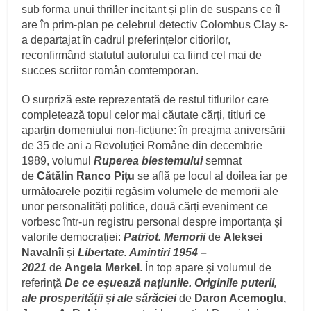
sub forma unui thriller incitant și plin de suspans ce îl
are în prim-plan pe celebrul detectiv Colombus Clay s-
a departajat în cadrul preferințelor citiorilor,
reconfirmând statutul autorului ca fiind cel mai de
succes scriitor român comtemporan.
O surpriză este reprezentată de restul titlurilor care
completează topul celor mai căutate cărți, titluri ce
aparțin domeniului non-ficțiune: în preajma aniversării
de 35 de ani a Revoluției Române din decembrie
1989, volumul
Ruperea blestemului
semnat
de
Cătălin Ranco Pițu
se află pe locul al doilea iar pe
următoarele poziții regăsim volumele de memorii ale
unor personalități politice, două cărți eveniment ce
vorbesc într-un registru personal despre importanța și
valorile democrației:
Patriot. Memorii
de
Aleksei
Navalnîi
și
Libertate. Amintiri 1954 –
2021
de
Angela Merkel
. În top apare și volumul de
referință
De ce eșuează națiunile. Originile puterii,
ale prosperității și ale sărăciei
de
Daron Acemoglu,