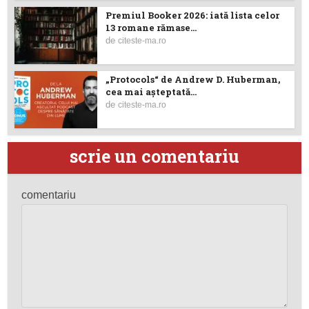
Premiul Booker 2026: iată lista celor
13 romane rămase...
de
citeste-ma.ro
„Protocols“ de Andrew D. Huberman,
cea mai așteptată...
de
citeste-ma.ro
scrie un comentariu
comentariu