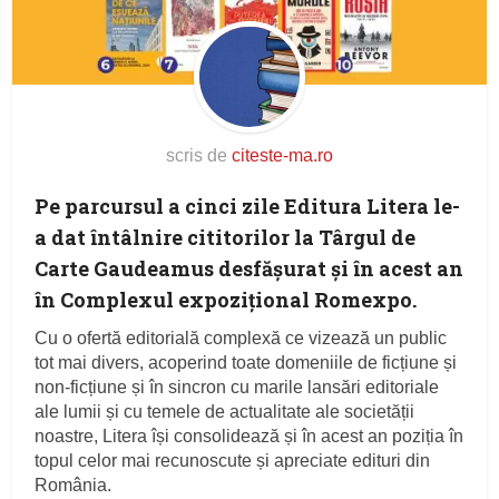
scris de
citeste-ma.ro
Pe parcursul a cinci zile
Editura Litera
le-
a dat întâlnire cititorilor la
Târgul de
Carte Gaudeamus
desfășurat și în acest an
în Complexul expozițional Romexpo.
Cu o ofertă editorială complexă ce vizează un public
tot mai divers, acoperind toate domeniile de ficțiune și
non-ficțiune și în sincron cu marile lansări editoriale
ale lumii și cu temele de actualitate ale societății
noastre, Litera își consolidează și în acest an poziția în
topul celor mai recunoscute și apreciate edituri din
România.