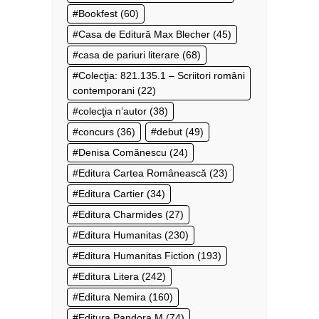
Bookfest
(60)
Casa de Editură Max Blecher
(45)
casa de pariuri literare
(68)
Colecţia: 821.135.1 – Scriitori români
contemporani
(22)
colecţia n’autor
(38)
concurs
(36)
debut
(49)
Denisa Comănescu
(24)
Editura Cartea Românească
(23)
Editura Cartier
(34)
Editura Charmides
(27)
Editura Humanitas
(230)
Editura Humanitas Fiction
(193)
Editura Litera
(242)
Editura Nemira
(160)
Editura Pandora M
(74)