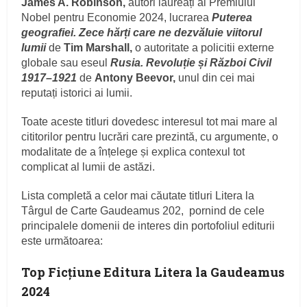
James A. Robinson,
autori laureați al Premiului
Nobel pentru Economie 2024, lucrarea
Puterea
geografiei. Zece hărți care ne dezvăluie viitorul
lumii
de
Tim Marshall,
o autoritate a policitii externe
globale sau eseul
Rusia. Revoluție și Război Civil
1917–1921
de
Antony Beevor,
unul din cei mai
reputați istorici ai lumii.
Toate aceste titluri dovedesc interesul tot mai mare al
cititorilor pentru lucrări care prezintă, cu argumente, o
modalitate de a înțelege și explica contexul tot
complicat al lumii de astăzi.
Lista completă a celor mai căutate titluri Litera la
Târgul de Carte Gaudeamus 202, pornind de cele
principalele domenii de interes din portofoliul editurii
este următoarea:
Top Ficțiune Editura Litera la Gaudeamus
2024