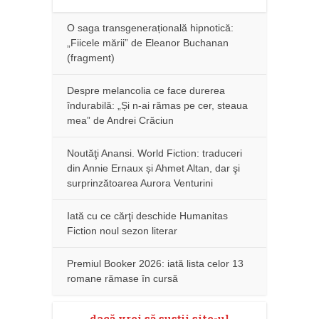
O saga transgenerațională hipnotică:
„Fiicele mării” de Eleanor Buchanan
(fragment)
Despre melancolia ce face durerea
îndurabilă: „Și n-ai rămas pe cer, steaua
mea” de Andrei Crăciun
Noutăţi Anansi. World Fiction: traduceri
din Annie Ernaux și Ahmet Altan, dar şi
surprinzătoarea Aurora Venturini
Iată cu ce cărţi deschide Humanitas
Fiction noul sezon literar
Premiul Booker 2026: iată lista celor 13
romane rămase în cursă
dacă vrei să susţii site-ul