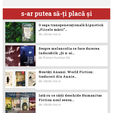
s-ar putea să-ţi placă şi
O saga transgenerațională hipnotică:
„Fiicele mării”...
de
citeste-ma.ro
Despre melancolia ce face durerea
îndurabilă: „Și n-ai...
de
Romeo Aurelian Ilie
Noutăţi Anansi. World Fiction:
traduceri din Annie...
de
citeste-ma.ro
Iată cu ce cărţi deschide Humanitas
Fiction noul sezon...
de
citeste-ma.ro