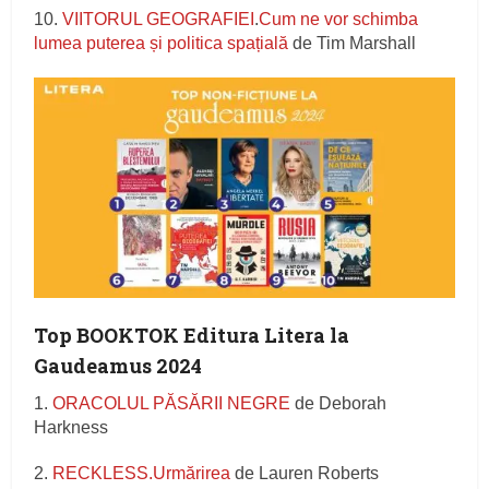
10.
VIITORUL GEOGRAFIEI
.
Cum ne vor schimba
lumea puterea și politica spațială
de Tim Marshall
Top BOOKTOK Editura Litera la
Gaudeamus 2024
1.
ORACOLUL PĂSĂRII NEGRE
de Deborah
Harkness
2.
RECKLESS.Urmărirea
de Lauren Roberts