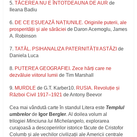
5.
TĂCEREA NU E ÎNTOTDEAUNA DE AUR
de
Ileana Badiu
6.
DE CE EȘUEAZĂ NAȚIUNILE. Originile puterii, ale
prosperității și ale sărăciei
de Daron Acemoglu, James
A. Robinson
7.
TATĂL. PSIHANALIZA PATERNITĂȚII ASTĂZI
de
Daniela Luca
8.
PUTEREA GEOGRAFIEI. Zece hărți care ne
dezvăluie viitorul lumii
de Tim Marshall
9.
MURDLE
de G.T. Karber10.
RUSIA. Revoluție și
Război Civil 1917–1921
de Antony Beevor
Cea mai vândută carte în standul Litera este
Templul
umbrelor
de
Igor Bergler
. Al doilea volum al
trilogiei
Minciuna lui Michelangelo,
explorarea
curajoasă a descoperirilor istorice făcute de Cristofor
Columb și ale vechilor civilizații ale Americii centrale