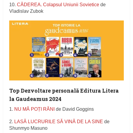
10.
CĂDEREA. Colapsul Uniunii Sovietice
de
Vladislav Zubok
Top Dezvoltare personală Editura Litera
la Gaudeamus 2024
1.
NU MĂ POȚI RĂNI
de David Goggins
2.
LASĂ LUCRURILE SĂ VINĂ DE LA SINE
de
Shunmyo Masuno