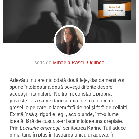
scris de
Mihaela Pascu-Oglindă
Adevărul nu are niciodată două feţe, dar oamenii vor
spune întotdeauna două poveşti diferite despre
aceeaşi întâmplare. Ne trăim, constant, propria
poveste, fără să ne dăm seama, de multe ori, de
greşelile pe care le facem faţă de noi şi faţă de ceilalţi.
Există însă şi rigorile legii, acolo unde, într-o lume
ideală, fără de cusur, s-ar face întotdeauna dreptate.
Prin
Lucrurile omeneşti
, scriitoarea Karine Tuil aduce
o mărturie în plus în favoarea unicului adevăr, în