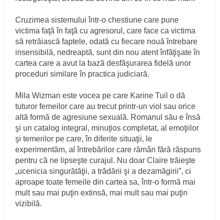
Cruzimea sistemului într-o chestiune care pune
victima faţă în faţă cu agresorul, care face ca victima
să retrăiască faptele, odată cu fiecare nouă întrebare
insensibilă, nedreaptă, sunt din nou atent înfăţişate în
cartea care a avut la bază desfăşurarea fidelă unor
proceduri similare în practica judiciară.
Mila Wizman este vocea pe care Karine Tuil o dă
tuturor femeilor care au trecut printr-un viol sau orice
altă formă de agresiune sexuală. Romanul său e însă
şi un catalog integral, minuţios completat, al emoţiilor
şi temerilor pe care, în diferite situaţii, le
experimentăm, al întrebărilor care rămân fără răspuns
pentru că ne lipseşte curajul. Nu doar Claire trăieşte
„ucenicia singurătăţii, a trădării şi a dezamăgirii”, ci
aproape toate femeile din cartea sa, într-o formă mai
mult sau mai puţin extinsă, mai mult sau mai puţin
vizibilă.