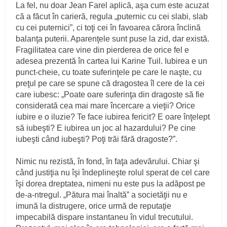
La fel, nu doar Jean Farel aplică, aşa cum este acuzat
că a făcut în carieră, regula „puternic cu cei slabi, slab
cu cei puternici”, ci toţi cei în favoarea cărora înclină
balanţa puterii. Aparenţele sunt puse la zid, dar există.
Fragilitatea care vine din pierderea de orice fel e
adesea prezentă în cartea lui Karine Tuil. Iubirea e un
punct-cheie, cu toate suferinţele pe care le naşte, cu
preţul pe care se spune că dragostea îl cere de la cei
care iubesc: „Poate oare suferinţa din dragoste să fie
considerată cea mai mare încercare a vieţii? Orice
iubire e o iluzie? Te face iubirea fericit? E oare înţelept
să iubeşti? E iubirea un joc al hazardului? Pe cine
iubeşti când iubeşti? Poţi trăi fără dragoste?”.
Nimic nu rezistă, în fond, în faţa adevărului. Chiar şi
când justiţia nu îşi îndeplineşte rolul sperat de cel care
îşi dorea dreptatea, nimeni nu este pus la adăpost pe
de-a-ntregul. „Pătura mai înaltă” a societăţii nu e
imună la distrugere, orice urmă de reputaţie
impecabilă dispare instantaneu în vidul trecutului.