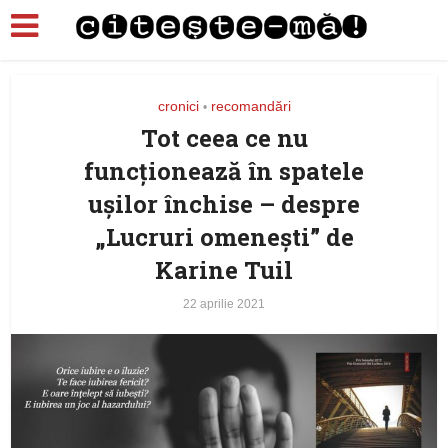
cronici
recomandări
•
Tot ceea ce nu
funcţionează în spatele
uşilor închise – despre
„Lucruri omeneşti” de
Karine Tuil
22 aprilie 2021