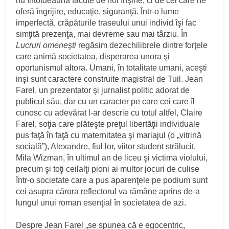
nu întotdeauna făcute de noi înşine, ci de cei care ne
oferă îngrijire, educaţie, siguranţă. Într-o lume
imperfectă, crăpăturile traseului unui individ îşi fac
simţită prezenţa, mai devreme sau mai târziu. În
Lucruri omeneşti
regăsim dezechilibrele dintre forţele
care animă societatea, disperarea unora şi
oportunismul altora. Umani, în totalitate umani, aceşti
inşi sunt caractere construite magistral de Tuil. Jean
Farel, un prezentator şi jurnalist politic adorat de
publicul său, dar cu un caracter pe care cei care îl
cunosc cu adevărat l-ar descrie cu totul altfel, Claire
Farel, soţia care plăteşte preţul libertăţii individuale
pus faţă în faţă cu maternitatea şi mariajul (o „vitrină
socială”), Alexandre, fiul lor, viitor student strălucit,
Mila Wizman, în ultimul an de liceu şi victima violului,
precum şi toţi ceilalţi pioni ai multor jocuri de culise
într-o societate care a pus aparenţele pe podium sunt
cei asupra cărora reflectorul va rămâne aprins de-a
lungul unui roman esenţial în societatea de azi.
Despre Jean Farel „se spunea că e egocentric,