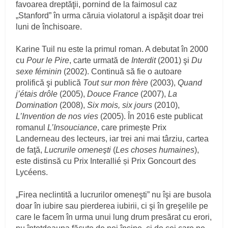
favoarea dreptăţii, pornind de la faimosul caz
„Stanford” în urma căruia violatorul a ispăşit doar trei
luni de închisoare.
Karine Tuil nu este la primul roman. A debutat în 2000
cu
Pour le Pire
, carte urmată de
Interdit
(2001) şi
Du
sexe féminin
(2002). Continuă să fie o autoare
prolifică şi publică
Tout sur mon frère
(2003),
Quand
j’étais drôle
(2005),
Douce France
(2007),
La
Domination
(2008),
Six mois, six jours
(2010),
L’Invention de nos vies
(2005). În 2016 este publicat
romanul
L’Insouciance
, care primește Prix
Landerneau des lecteurs, iar trei ani mai târziu, cartea
de faţă,
Lucrurile omeneşti
(
Les choses humaines
),
este distinsă cu Prix Interallié și Prix Goncourt des
Lycéens.
„Firea neclintită a lucrurilor omeneşti” nu îşi are busola
doar în iubire sau pierderea iubirii, ci şi în greşelile pe
care le facem în urma unui lung drum presărat cu erori,