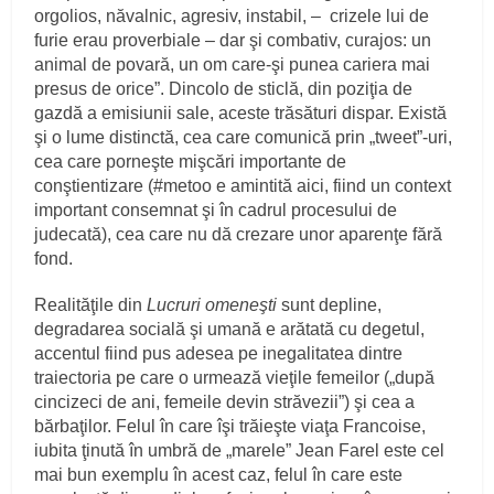
orgolios, năvalnic, agresiv, instabil, – crizele lui de
furie erau proverbiale – dar şi combativ, curajos: un
animal de povară, un om care-şi punea cariera mai
presus de orice”. Dincolo de sticlă, din poziţia de
gazdă a emisiunii sale, aceste trăsături dispar. Există
şi o lume distinctă, cea care comunică prin „tweet”-uri,
cea care porneşte mişcări importante de
conştientizare (#metoo e amintită aici, fiind un context
important consemnat şi în cadrul procesului de
judecată), cea care nu dă crezare unor aparenţe fără
fond.
Realităţile din
Lucruri omeneşti
sunt depline,
degradarea socială şi umană e arătată cu degetul,
accentul fiind pus adesea pe inegalitatea dintre
traiectoria pe care o urmează vieţile femeilor („după
cincizeci de ani, femeile devin străvezii”) şi cea a
bărbaţilor. Felul în care îşi trăieşte viaţa Francoise,
iubita ţinută în umbră de „marele” Jean Farel este cel
mai bun exemplu în acest caz, felul în care este