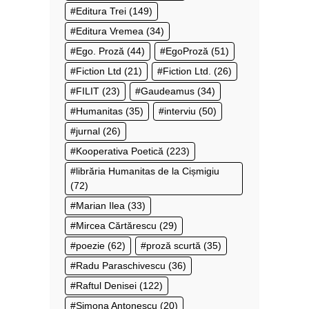
Editura Trei
(149)
Editura Vremea
(34)
Ego. Proză
(44)
EgoProză
(51)
Fiction Ltd
(21)
Fiction Ltd.
(26)
FILIT
(23)
Gaudeamus
(34)
Humanitas
(35)
interviu
(50)
jurnal
(26)
Kooperativa Poetică
(223)
librăria Humanitas de la Cișmigiu
(72)
Marian Ilea
(33)
Mircea Cărtărescu
(29)
poezie
(62)
proză scurtă
(35)
Radu Paraschivescu
(36)
Raftul Denisei
(122)
Simona Antonescu
(20)