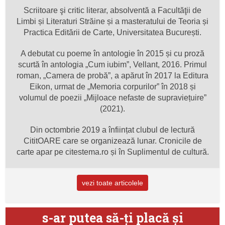
Scriitoare şi critic literar, absolventă a Facultăţii de
Limbi și Literaturi Străine și a masteratului de Teoria și
Practica Editării de Carte, Universitatea București.
A debutat cu poeme în antologie în 2015 și cu proză
scurtă în antologia „Cum iubim”, Vellant, 2016. Primul
roman, „Camera de probă”, a apărut în 2017 la Editura
Eikon, urmat de „Memoria corpurilor” în 2018 și
volumul de poezii „Mijloace nefaste de supraviețuire”
(2021).
Din octombrie 2019 a înființat clubul de lectură
CititOARE care se organizează lunar. Cronicile de
carte apar pe citestema.ro și în Suplimentul de cultură.
vezi toate articolele
s-ar putea să-ţi placă şi