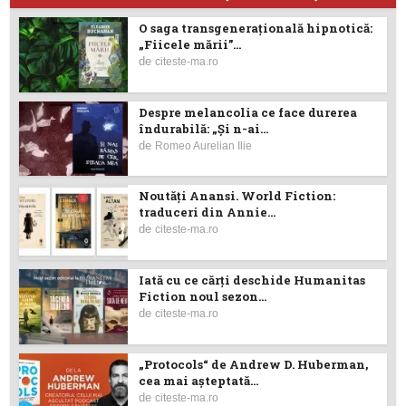
O saga transgenerațională hipnotică:
„Fiicele mării”...
de
citeste-ma.ro
Despre melancolia ce face durerea
îndurabilă: „Și n-ai...
de
Romeo Aurelian Ilie
Noutăţi Anansi. World Fiction:
traduceri din Annie...
de
citeste-ma.ro
Iată cu ce cărţi deschide Humanitas
Fiction noul sezon...
de
citeste-ma.ro
„Protocols“ de Andrew D. Huberman,
cea mai așteptată...
de
citeste-ma.ro