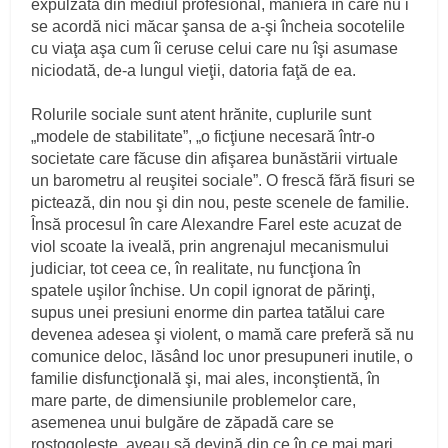
expulzată din mediul profesional, maniera în care nu i
se acordă nici măcar şansa de a-şi încheia socotelile
cu viaţa aşa cum îi ceruse celui care nu îşi asumase
niciodată, de-a lungul vieţii, datoria faţă de ea.
Rolurile sociale sunt atent hrănite, cuplurile sunt
„modele de stabilitate”, „o ficţiune necesară într-o
societate care făcuse din afişarea bunăstării virtuale
un barometru al reuşitei sociale”. O frescă fără fisuri se
pictează, din nou şi din nou, peste scenele de familie.
Însă procesul în care Alexandre Farel este acuzat de
viol scoate la iveală, prin angrenajul mecanismului
judiciar, tot ceea ce, în realitate, nu funcţiona în
spatele uşilor închise. Un copil ignorat de părinţi,
supus unei presiuni enorme din partea tatălui care
devenea adesea şi violent, o mamă care preferă să nu
comunice deloc, lăsând loc unor presupuneri inutile, o
familie disfuncţională şi, mai ales, inconştientă, în
mare parte, de dimensiunile problemelor care,
asemenea unui bulgăre de zăpadă care se
rostogoleşte, aveau să devină din ce în ce mai mari.