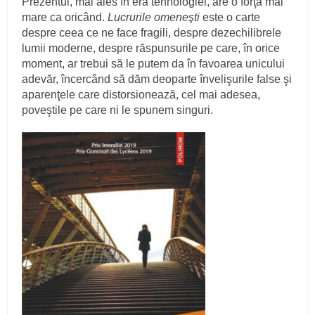
Prezentul, mai ales în era tehnologiei, are o forţă mai
mare ca oricând.
Lucrurile omeneşti
este o carte
despre ceea ce ne face fragili, despre dezechilibrele
lumii moderne, despre răspunsurile pe care, în orice
moment, ar trebui să le putem da în favoarea unicului
adevăr, încercând să dăm deoparte învelişurile false şi
aparenţele care distorsionează, cel mai adesea,
poveştile pe care ni le spunem singuri.