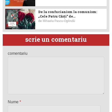
De la confucianism la comunism:
„Cele Patru Cărți” de...
de
Mihaela Pascu-Oglindă
scrie un comentariu
comentariu
Nume
*