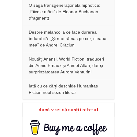
O saga transgenerațională hipnotică:
„Fiicele mării” de Eleanor Buchanan
(fragment)
Despre melancolia ce face durerea
îndurabilă: „Și n-ai rămas pe cer, steaua
mea” de Andrei Crăciun
Noutăţi Anansi. World Fiction: traduceri
din Annie Ernaux și Ahmet Altan, dar şi
surprinzătoarea Aurora Venturini
Iată cu ce cărţi deschide Humanitas
Fiction noul sezon literar
dacă vrei să susţii site-ul