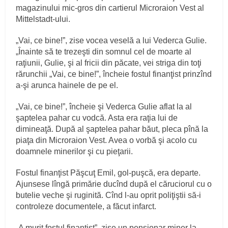
magazinului mic-gros din cartierul Microraion Vest al
Mittelstadt-ului.
„Vai, ce bine!”, zise vocea veselă a lui Vederca Gulie.
„Înainte să te trezeşti din somnul cel de moarte al
raţiunii, Gulie, şi al fricii din păcate, vei striga din toţi
rărunchii „Vai, ce bine!”, încheie fostul finanţist prinzînd
a-şi arunca hainele de pe el.
„Vai, ce bine!”, încheie şi Vederca Gulie aflat la al
şaptelea pahar cu vodcă. Asta era raţia lui de
dimineaţă. După al şaptelea pahar băut, pleca pînă la
piaţa din Microraion Vest. Avea o vorbă şi acolo cu
doamnele minerilor şi cu pieţarii.
Fostul finanţist Păşcuţ Emil, gol-puşcă, era departe.
Ajunsese lîngă primărie ducînd după el căruciorul cu o
butelie veche şi ruginită. Cînd l-au oprit poliţiştii să-i
controleze documentele, a făcut infarct.
„A murit fostul finanţist”, zise un pensionar miner la