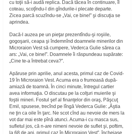
cu toţii să-i audă replica. Dacă tăcea în continuare, îl
coteau, scoţîndu-l din gîndurile-i plecate departe.
Zicea parcă scuzîndu-se „Vai, ce bine!” şi discuţia se
aprindea.
Dacă-l auzea pe un pieţar prezentîndu-şi roşiile,
gogoşarii, ceapa şi îndemnînd doamnele minerilor din
Microraion Vest să cumpere, Vederca Gulie sărea ca
ars: „Vai, ce bine!”. Doamnele îi răspundeau supărate:
„Cine te-a întrebat ceva?”.
Apăruse prin aprilie, anul acesta, primul caz de Covid-
19 în Microraion Vest. Acuma era o frumoasă după-
amiază de toamnă. În cinci minute, întregul cartier
avea informaţia. O discutau pe la colţuri muierile şi
foştii mineri. Fostul şef al finanţelor din oraş, Păşcuţ
Emil, spusese, trecînd pe lîngă Vederca Gulie: „Ăştia
ne ţin ca oile în ţarc. Ne scot cînd au nevoie de mers la
vot dar mai este pînă atunci. Acuma-i cu masca sus,
sufletul jos, că n-are nimeni nevoie de suflet şi, poftim,
la 68 de ani, primul caz în Microraion Vest”, încheiase