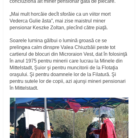
concluzionă alt miner pensionar gata de plecare.
„Mai mult horcăie decît sforăie ca un viitor mort
Vederca Gulie ăsta”, mai zise maistrul miner
pensionar Keszke Zoltan, plecînd către piaţă.
Soarele lumina gălbui o lumină groasă ce se
prelingea calm dinspre Valea Chiuzbăii peste tot
cartierul de blocuri din Microraion Vest, dat în folosinţă
în anul 1975 pentru minerii care lucrau la Minele din
Mittelstadt, Şuior şi pentru muncitorii de la Flotaţia
oraşului. Şi pentru doamnele lor de la Filatură. Şi
pentru sutele lor de copii, azi ajunşi mineri pensionari
în Mittelstadt.