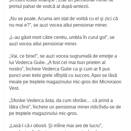
primul pahar de vodcă al după-amiezii.
„Nu se poate. Acuma am stat de vorbă cu el şi zici că
nu mai e?”, se auzi vocea altui pensionar miner.
„L-au găsit mort către centru, umbla în curul gol”, se
auzi vocea altui pensionar miner.
„Vai, ce bine!”, se auzi vocea sugrumată de emoţie a
lui Vederca Gulie. „A fost cel mai bun prieten al
nostru”, încheie Vederca Gulie ca şi cum ar fi pus
punct unei trebi grele sfîrşită cu succes. Apoi se lăsă
moale pe treptele magazinului mic-gros din Microraion
Vest.
„Sforăie Vederca ăsta, da cum sforăie… că prind a
lătra cîinii”, încheie un pensionar miner ridicîndu-se de
pe treptele magazinului mic-gros.
„Lasă-l că-i obosit. Şi mîine mai are de lucru”,