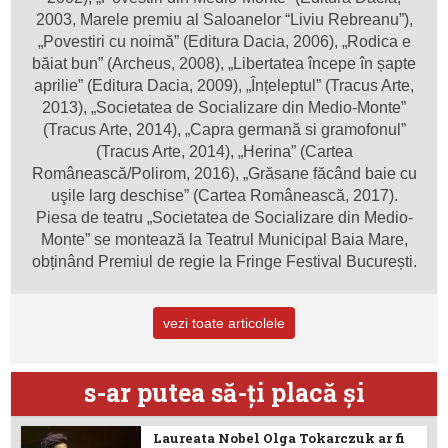
2003, Marele premiu al Saloanelor “Liviu Rebreanu”),
„Povestiri cu noimă” (Editura Dacia, 2006), „Rodica e
băiat bun” (Archeus, 2008), „Libertatea începe în șapte
aprilie” (Editura Dacia, 2009), „Înțeleptul” (Tracus Arte,
2013), „Societatea de Socializare din Medio-Monte”
(Tracus Arte, 2014), „Capra germană si gramofonul”
(Tracus Arte, 2014), „Herina” (Cartea
Românească/Polirom, 2016), „Grăsane făcând baie cu
uşile larg deschise” (Cartea Românească, 2017).
Piesa de teatru „Societatea de Socializare din Medio-
Monte” se montează la Teatrul Municipal Baia Mare,
obținând Premiul de regie la Fringe Festival București.
vezi toate articolele
s-ar putea să-ţi placă şi
Laureata Nobel Olga Tokarczuk ar fi