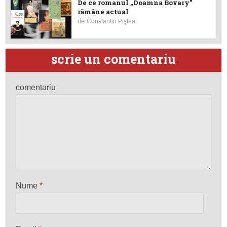
De ce romanul „Doamna Bovary”
rămâne actual
de
Constantin Piştea
scrie un comentariu
comentariu
Nume
*