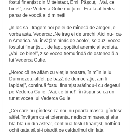
fostul finanţist din Mittelstadt, Emil Păşcuţ. „Vai, ce
bine!”, zise Vederca Gulie mulţumit. Era la al treilea
pahar de vodcă al dimineţii.
„În loc să-i tragem noi pe ei de mînecă de alegeri, e
vorba asta, Vederca: „Ne trag ei de urechi. Aici nu-i ca-
n America. Nu învăţăm nimic de acolo”, se auzi vocea
fostului finanţist… de fapt, şoptitul anemic al aceluia.
„Vai, ce bine!”, zise vocea tremurîndă de osteneală a
lui Vederca Gulie.
„Noroc că ne aflăm cu vieţile noastre, în mîinile lui
Dumnezeu, altfel, pe bază de democraţie, am fi
lapidaţi”, continuă fostul finanţist arătîndu-l cu degetul
pe Vederca Gulie. „Vai, ce bine!”, îi răspunse ca un
tunet vocea lui Vederca Gulie.
„Cei care nu gîndesc ca noi, nu poartă mască, gîndesc
altfel, învăţam cu ei toleranţa, nediscriminarea şi alte
bla-bla-uri din astea”, continuă fostul finanţist, holbînd
ochii gata să şi-i piardă pe caldarîmul din faţa