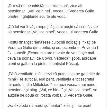
„Dar să nu ne întristăm la mizilicuri”, zice alt
pensionar. „Vai, ce bine!”, vocea lui Vederca Gulie
printre înghiţiturile scurte ale vodcii.
„Că tot vor învăţa nepoţii ăştia ai noştri să scrie”, zice
alt pensionar. „Vai, ce bine!”, vocea lui Vederca Gulie.
Fostul finanţist rămăsese cu ochii holbaţi şi fixaţi pe
Vederca Gulie din aprilie, şi era octombrie. Privindu-l
fix, punctă: „Economia are nevoie de ventilaţie mai
ceva ca bolnavii de Covid, Vederca”, şopti, aproape
pierit şi galben la piele, finanţistul Păşcuţ.
„Fără ventilaţie, măi, crezi că puteai sta pe galeriile de
mină? Te sufocai, erai perit, ventilaţia e tot secretul
mineritului din Mittelstadt”, se auzi vocea unui miner
pensionar şi olog. „Vai, ce bine!” şi „Vai, ce bine!”, se
auzise de două ori rostită vorba lui Vederca Gulie.
„Va exploda numărul şomerilor”, zise şi mai pierit