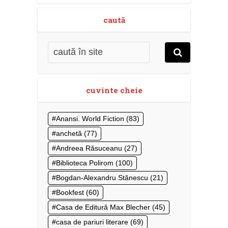
caută
cuvinte cheie
Anansi. World Fiction
(83)
anchetă
(77)
Andreea Răsuceanu
(27)
Biblioteca Polirom
(100)
Bogdan-Alexandru Stănescu
(21)
Bookfest
(60)
Casa de Editură Max Blecher
(45)
casa de pariuri literare
(69)