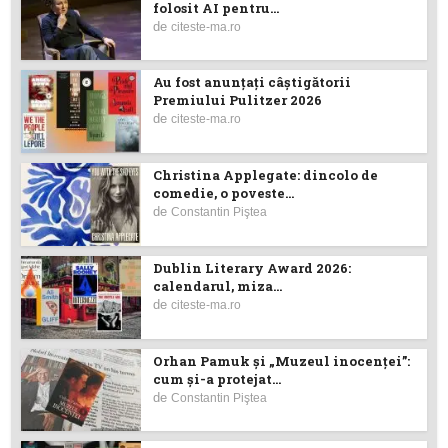
folosit AI pentru...
de
citeste-ma.ro
Au fost anunţaţi câştigătorii
Premiului Pulitzer 2026
de
citeste-ma.ro
Christina Applegate: dincolo de
comedie, o poveste...
de
Constantin Piştea
Dublin Literary Award 2026:
calendarul, miza...
de
citeste-ma.ro
Orhan Pamuk și „Muzeul inocenței”:
cum și-a protejat...
de
Constantin Piştea