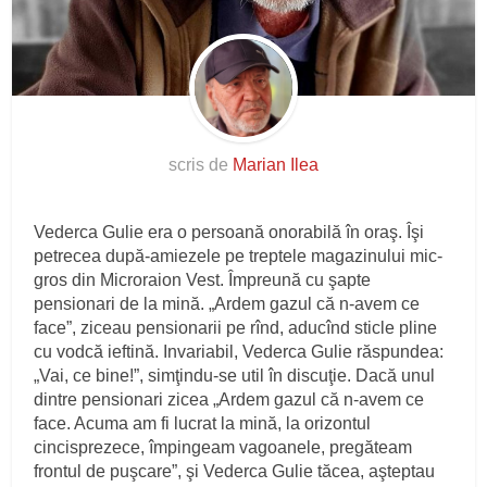
scris de
Marian Ilea
Vederca Gulie era o persoană onorabilă în oraş. Îşi
petrecea după-amiezele pe treptele magazinului mic-
gros din Microraion Vest. Împreună cu şapte
pensionari de la mină. „Ardem gazul că n-avem ce
face”, ziceau pensionarii pe rînd, aducînd sticle pline
cu vodcă ieftină. Invariabil, Vederca Gulie răspundea:
„Vai, ce bine!”, simţindu-se util în discuţie. Dacă unul
dintre pensionari zicea „Ardem gazul că n-avem ce
face. Acuma am fi lucrat la mină, la orizontul
cincisprezece, împingeam vagoanele, pregăteam
frontul de puşcare”, şi Vederca Gulie tăcea, aşteptau