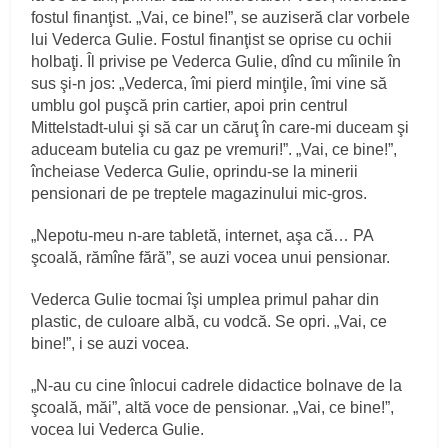
fostul finanţist. „Vai, ce bine!”, se auziseră clar vorbele
lui Vederca Gulie. Fostul finanţist se oprise cu ochii
holbaţi. Îl privise pe Vederca Gulie, dînd cu mîinile în
sus şi-n jos: „Vederca, îmi pierd minţile, îmi vine să
umblu gol puşcă prin cartier, apoi prin centrul
Mittelstadt-ului şi să car un căruţ în care-mi duceam şi
aduceam butelia cu gaz pe vremuri!”. „Vai, ce bine!”,
încheiase Vederca Gulie, oprindu-se la minerii
pensionari de pe treptele magazinului mic-gros.
„Nepotu-meu n-are tabletă, internet, aşa că… PA
şcoală, rămîne fără”, se auzi vocea unui pensionar.
Vederca Gulie tocmai îşi umplea primul pahar din
plastic, de culoare albă, cu vodcă. Se opri. „Vai, ce
bine!”, i se auzi vocea.
„N-au cu cine înlocui cadrele didactice bolnave de la
şcoală, măi”, altă voce de pensionar. „Vai, ce bine!”,
vocea lui Vederca Gulie.