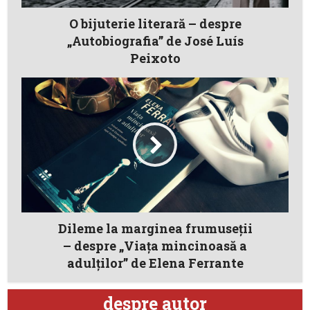
O bijuterie literară – despre
„Autobiografia” de José Luís
Peixoto
Dileme la marginea frumuseții
– despre „Viața mincinoasă a
adulților” de Elena Ferrante
despre autor