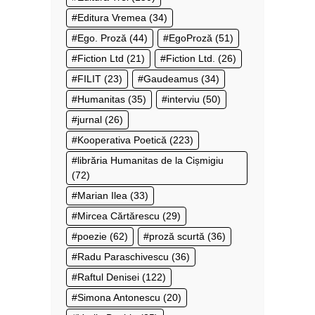
Editura Vremea
(34)
Ego. Proză
(44)
EgoProză
(51)
Fiction Ltd
(21)
Fiction Ltd.
(26)
FILIT
(23)
Gaudeamus
(34)
Humanitas
(35)
interviu
(50)
jurnal
(26)
Kooperativa Poetică
(223)
librăria Humanitas de la Cișmigiu
(72)
Marian Ilea
(33)
Mircea Cărtărescu
(29)
poezie
(62)
proză scurtă
(36)
Radu Paraschivescu
(36)
Raftul Denisei
(122)
Simona Antonescu
(20)