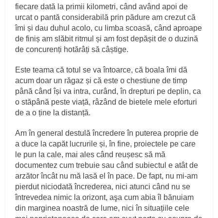
fiecare dată la primii kilometri, când având apoi de
urcat o pantă considerabilă prin pădure am crezut că
îmi și dau duhul acolo, cu limba scoasă, când aproape
de finiș am slăbit ritmul și am fost depășit de o duzină
de concurenți hotărâți să câștige.
Este teama că totul se va întoarce, că boala îmi dă
acum doar un răgaz și că este o chestiune de timp
până când își va intra, curând, în drepturi pe deplin, ca
o stăpână peste viață, râzând de bietele mele eforturi
de a o ține la distanță.
Am în general destulă încredere în puterea proprie de
a duce la capăt lucrurile și, în fine, proiectele pe care
le pun la cale, mai ales când reușesc să mă
documentez cum trebuie sau când subiectul e atât de
arzător încât nu mă lasă el în pace. De fapt, nu mi-am
pierdut niciodată încrederea, nici atunci când nu se
întrevedea nimic la orizont, aşa cum abia îl bănuiam
din marginea noastră de lume, nici în situațiile cele