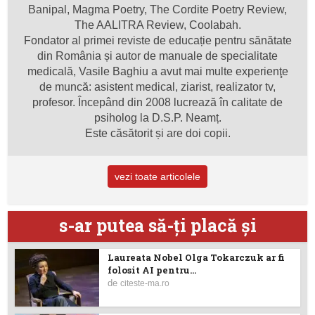
Banipal, Magma Poetry, The Cordite Poetry Review,
The AALITRA Review, Coolabah.
Fondator al primei reviste de educație pentru sănătate
din România și autor de manuale de specialitate
medicală, Vasile Baghiu a avut mai multe experienţe
de muncă: asistent medical, ziarist, realizator tv,
profesor. Începând din 2008 lucrează în calitate de
psiholog la D.S.P. Neamț.
Este căsătorit și are doi copii.
vezi toate articolele
s-ar putea să-ţi placă şi
Laureata Nobel Olga Tokarczuk ar fi
folosit AI pentru...
de
citeste-ma.ro