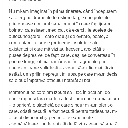
Nu mi-am imaginat în prima tinerețe, când începusem
să alerg pe drumurile forestiere largi și pe potecile
prietenoase din jurul sanatoriului în care îngrijeam
bolnavi ca asistent medical, că exercițiile acelea de
autocunoaștere – care erau și de evitare, poate, a
confruntării cu unele probleme insolubile ale
existenței și care mă vizitau frecvent, anxietăți și
pusee depresive, de fapt, care, deși se converteau în
poeme lungi, tot mai rămâneau în fragmente prin
unele cotloane sufletești – aveau să-mi fie mai târziu,
astăzi, un sprijin neprețuit în lupta pe care m-am decis
să o duc împotriva atacului hotărât al bolii.
Maratonul pe care am izbutit să-l fac în acei ani de
unul singur și fără martori a fost – îmi dau seama acum
– o barieră, o ștachetă pe care singur mi-am oferit-o,
care, odată trecută, a fost trecută pentru totdeauna, m-
a făcut disponibil și pentru alte experiențe
asemănătoare, indiferent cât de târziu aveau să apară,