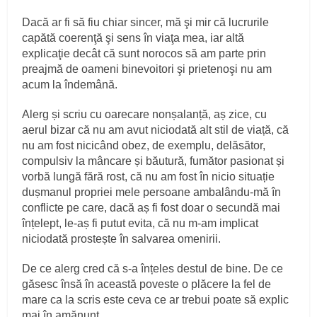
Dacă ar fi să fiu chiar sincer, mă şi mir că lucrurile
capătă coerenţă şi sens în viaţa mea, iar altă
explicaţie decât că sunt norocos să am parte prin
preajmă de oameni binevoitori şi prietenoşi nu am
acum la îndemână.
Alerg și scriu cu oarecare nonșalanță, aș zice, cu
aerul bizar că nu am avut niciodată alt stil de viață, că
nu am fost nicicând obez, de exemplu, delăsător,
compulsiv la mâncare și băutură, fumător pasionat și
vorbă lungă fără rost, că nu am fost în nicio situație
dușmanul propriei mele persoane ambalându-mă în
conflicte pe care, dacă aș fi fost doar o secundă mai
înțelept, le-aș fi putut evita, că nu m-am implicat
niciodată prostește în salvarea omenirii.
De ce alerg cred că s-a înțeles destul de bine. De ce
găsesc însă în această poveste o plăcere la fel de
mare ca la scris este ceva ce ar trebui poate să explic
mai în amănunt.