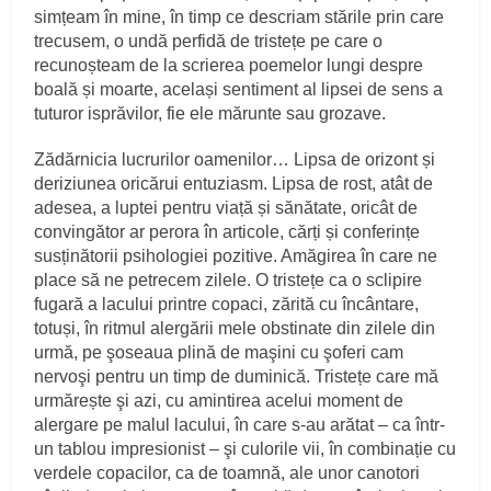
simțeam în mine, în timp ce descriam stările prin care
trecusem, o undă perfidă de tristețe pe care o
recunoșteam de la scrierea poemelor lungi despre
boală și moarte, același sentiment al lipsei de sens a
tuturor isprăvilor, fie ele mărunte sau grozave.
Zădărnicia lucrurilor oamenilor… Lipsa de orizont și
deriziunea oricărui entuziasm. Lipsa de rost, atât de
adesea, a luptei pentru viață și sănătate, oricât de
convingător ar perora în articole, cărți și conferințe
susținătorii psihologiei pozitive. Amăgirea în care ne
place să ne petrecem zilele. O tristețe ca o sclipire
fugară a lacului printre copaci, zărită cu încântare,
totuși, în ritmul alergării mele obstinate din zilele din
urmă, pe şoseaua plină de maşini cu şoferi cam
nervoşi pentru un timp de duminică. Tristețe care mă
urmărește şi azi, cu amintirea acelui moment de
alergare pe malul lacului, în care s-au arătat – ca într-
un tablou impresionist – şi culorile vii, în combinație cu
verdele copacilor, ca de toamnă, ale unor canotori