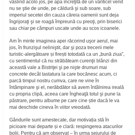
vâslind acolo jos, pe apa încreţită de un vânticel venit
nu se ştie de unde, pe căldură şi sub soare, sub
imperiul secetei din cauza căreia oamenii sunt deja
îngrijoraţi şi se roagă împreună cu preoţi, prin biserici
sau chiar pe câmpuri uscate unde au scos icoanele.
Am în minte imaginea apei răcorind uşor aerul, mai
jos, în frunzişul neliniştit, dar şi poza trecerii mele
turistic-alergătoare și firești totodată ca un „bună ziua”,
cu sentimentul că nu străbăteam curenţii blânzi din
această vale a Bistriţei şi pe nişte drumuri mai
concrete decât tastatura la care bocănesc acum, ci
parcă timpul nostru cumva, care ne vine în
întâmpinare şi el, nerăbdător să avem întâlnirea ireală
cu propria clipă, aceea care îngheaţă totul şi pune la
păstrare, pentru albume pe care cine știe dacă le va
mai deschide cineva în viitor vreodată.
Gândurile sunt amestecate, dar motivația stă în
picioare mai departe și e clară: respingerea atacurilor
bolii. Pentru că am observat – în urma sejurului de