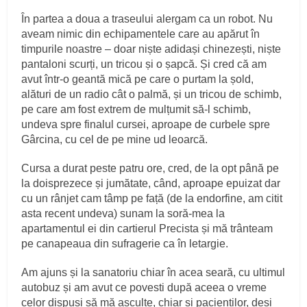
În partea a doua a traseului alergam ca un robot. Nu
aveam nimic din echipamentele care au apărut în
timpurile noastre – doar niște adidași chinezești, niște
pantaloni scurți, un tricou și o șapcă. Și cred că am
avut într-o geantă mică pe care o purtam la șold,
alături de un radio cât o palmă, și un tricou de schimb,
pe care am fost extrem de mulțumit să-l schimb,
undeva spre finalul cursei, aproape de curbele spre
Gârcina, cu cel de pe mine ud leoarcă.
Cursa a durat peste patru ore, cred, de la opt până pe
la doisprezece și jumătate, când, aproape epuizat dar
cu un rânjet cam tâmp pe față (de la endorfine, am citit
asta recent undeva) sunam la soră-mea la
apartamentul ei din cartierul Precista și mă trânteam
pe canapeaua din sufragerie ca în letargie.
Am ajuns și la sanatoriu chiar în acea seară, cu ultimul
autobuz și am avut ce povesti după aceea o vreme
celor dispuși să mă asculte, chiar și pacienților, deși