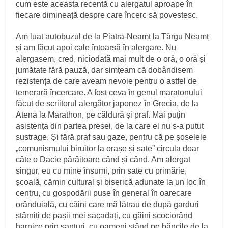
cum este aceasta recentă cu alergatul aproape în
fiecare dimineață despre care încerc să povestesc.
Am luat autobuzul de la Piatra-Neamț la Târgu Neamț
și am făcut apoi cale întoarsă în alergare. Nu
alergasem, cred, niciodată mai mult de o oră, o oră și
jumătate fără pauză, dar simțeam că dobândisem
rezistența de care aveam nevoie pentru o astfel de
temerară încercare. A fost ceva în genul maratonului
făcut de scriitorul alergător japonez în Grecia, de la
Atena la Marathon, pe căldură și praf. Mai puțin
asistența din partea presei, de la care el nu s-a putut
sustrage. Și fără praf sau gaze, pentru că pe șoselele
„comunismului biruitor la orașe și sate” circula doar
câte o Dacie pârâitoare când și când. Am alergat
singur, eu cu mine însumi, prin sate cu primărie,
școală, cămin cultural și biserică adunate la un loc în
centru, cu gospodării puse în general în oarecare
orânduială, cu câini care mă lătrau de după garduri
stârniți de pașii mei sacadați, cu găini scociorând
harnice prin șanțuri, cu oameni stând pe băncile de la