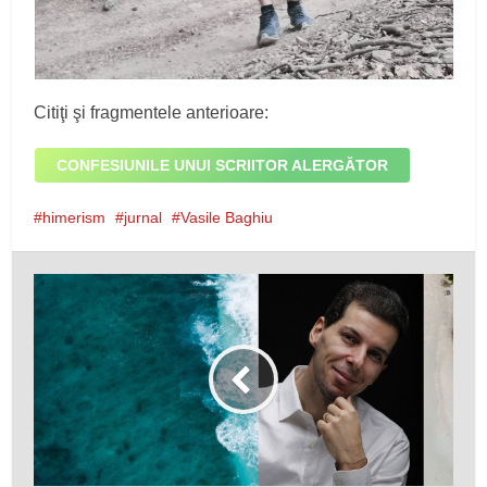
Citiţi şi fragmentele anterioare:
CONFESIUNILE UNUI SCRIITOR ALERGĂTOR
himerism
jurnal
Vasile Baghiu