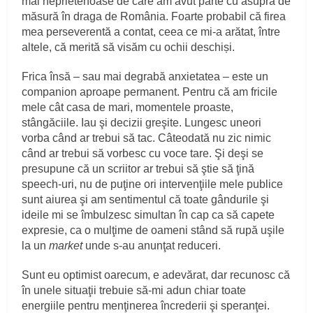
mai neprietenoase de care am avut parte cu asupra de
măsură în draga de România. Foarte probabil că firea
mea perseverentă a contat, ceea ce mi-a arătat, între
altele, că merită să visăm cu ochii deschiși.
Frica însă – sau mai degrabă anxietatea – este un
companion aproape permanent. Pentru că am fricile
mele cât casa de mari, momentele proaste,
stângăciile. Iau şi decizii greşite. Lungesc uneori
vorba când ar trebui să tac. Câteodată nu zic nimic
când ar trebui să vorbesc cu voce tare. Şi deşi se
presupune că un scriitor ar trebui să ştie să ţină
speech-uri, nu de puţine ori intervenţiile mele publice
sunt aiurea şi am sentimentul că toate gândurile şi
ideile mi se îmbulzesc simultan în cap ca să capete
expresie, ca o mulţime de oameni stând să rupă uşile
la un
market
unde s-au anunţat reduceri.
Sunt eu optimist oarecum, e adevărat, dar recunosc că
în unele situaţii trebuie să-mi adun chiar toate
energiile pentru menţinerea încrederii şi speranţei.