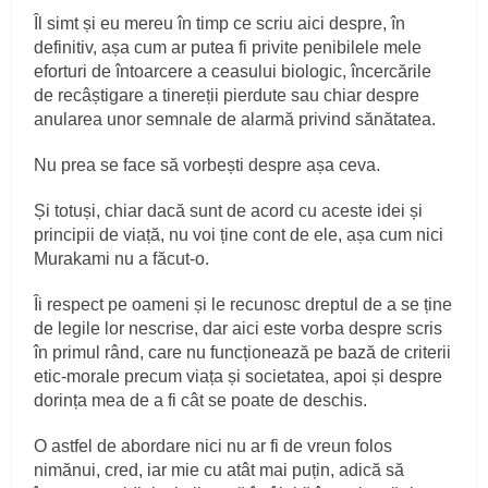
Îl simt și eu mereu în timp ce scriu aici despre, în
definitiv, așa cum ar putea fi privite penibilele mele
eforturi de întoarcere a ceasului biologic, încercările
de recâștigare a tinereții pierdute sau chiar despre
anularea unor semnale de alarmă privind sănătatea.
Nu prea se face să vorbești despre așa ceva.
Și totuși, chiar dacă sunt de acord cu aceste idei și
principii de viață, nu voi ține cont de ele, așa cum nici
Murakami nu a făcut-o.
Îi respect pe oameni și le recunosc dreptul de a se ține
de legile lor nescrise, dar aici este vorba despre scris
în primul rând, care nu funcționează pe bază de criterii
etic-morale precum viața și societatea, apoi și despre
dorința mea de a fi cât se poate de deschis.
O astfel de abordare nici nu ar fi de vreun folos
nimănui, cred, iar mie cu atât mai puțin, adică să