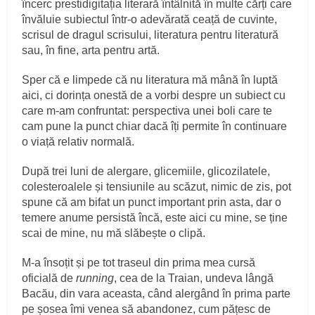
încerc prestidigitația literară întâlnită în multe cărți care
învăluie subiectul într-o adevărată ceață de cuvinte,
scrisul de dragul scrisului, literatura pentru literatură
sau, în fine, arta pentru artă.
Sper că e limpede că nu literatura mă mână în luptă
aici, ci dorința onestă de a vorbi despre un subiect cu
care m-am confruntat: perspectiva unei boli care te
cam pune la punct chiar dacă îți permite în continuare
o viață relativ normală.
După trei luni de alergare, glicemiile, glicozilatele,
colesteroalele și tensiunile au scăzut, nimic de zis, pot
spune că am bifat un punct important prin asta, dar o
temere anume persistă încă, este aici cu mine, se ține
scai de mine, nu mă slăbește o clipă.
M-a însoțit și pe tot traseul din prima mea cursă
oficială de
running
, cea de la Traian, undeva lângă
Bacău, din vara aceasta, când alergând în prima parte
pe șosea îmi venea să abandonez, cum pățesc de