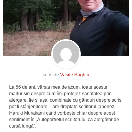
scris de
Vasile Baghiu
La 56 de ani, vârsta mea de acum, toate aceste
mărturisiri despre cum îmi protejez sănătatea prin
alergare, fie și așa, combinate cu gânduri despre scris,
pot fi stânjenitoare – are dreptate scriitorul japonez
Haruki Murakami când vorbește chiar despre acest
sentiment în „Autoportretul scriitorului ca alergător de
cursă lungă”.