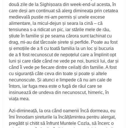
două zile de la Sighișoara din week-end-ul acesta, în
care deși am continuat să alerg dimineața prin cetatea
medievală pustie mi-am permis și unele excese
alimentare, la micul-dejun și seara la cină – că
tensiunea s-a ridicat un pic, iar stările mele de rău,
știute în familie și pe seama cărora sunt tachinat cu
drag, mi-au dat târcoale șirete și perfide. Poate au fost
și emoțiile de a fi cu toată familia la un loc și bucuria
de a fi fost recunoscut de nepoțelul care a împlinit opt
luni și care râde când ne vede pe noi, bunicii lui, dar și
când îi vede pe fiecare dintre ceilalți din familie. A fost
cu siguranță câte ceva din toate și poate și altele
necunoscute. Și atunci e limpede că nu am cale de
întors, iar fuga mea este o fugă de răul care se
insinuează de undeva din necunoscut, himeric, în
viața mea.
Azi-dimineață, la ora când oamenii încă dormeau, eu
îmi înnodam șireturile la încălțămintea pentru alergat,
pregătit și chitit să înfrunt Muntele Cozla, să încerc o