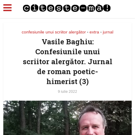
confesiunile unui scriitor alergător
extra
jurnal
•
•
Vasile Baghiu:
Confesiunile unui
scriitor alergător. Jurnal
de roman poetic-
himerist (3)
9 iulie 2022