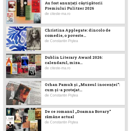
Au fost anunţaţi câştigătorii
Premiului Pulitzer 2026
de
citeste-ma.ro
Christina Applegate: dincolo de
comedie, o poveste...
de
Constantin Piştea
Dublin Literary Award 2026:
calendarul, miza...
de
citeste-ma.ro
Orhan Pamuk și „Muzeul inocenței”:
cum și-a protejat...
de
Constantin Piştea
De ce romanul „Doamna Bovary”
rămâne actual
de
Constantin Piştea