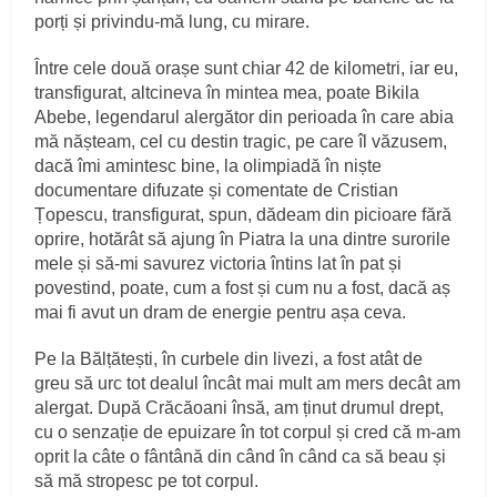
porți și privindu-mă lung, cu mirare.
Între cele două orașe sunt chiar 42 de kilometri, iar eu,
transfigurat, altcineva în mintea mea, poate Bikila
Abebe, legendarul alergător din perioada în care abia
mă nășteam, cel cu destin tragic, pe care îl văzusem,
dacă îmi amintesc bine, la olimpiadă în niște
documentare difuzate și comentate de Cristian
Țopescu, transfigurat, spun, dădeam din picioare fără
oprire, hotărât să ajung în Piatra la una dintre surorile
mele și să-mi savurez victoria întins lat în pat și
povestind, poate, cum a fost și cum nu a fost, dacă aș
mai fi avut un dram de energie pentru așa ceva.
Pe la Bălțătești, în curbele din livezi, a fost atât de
greu să urc tot dealul încât mai mult am mers decât am
alergat. După Crăcăoani însă, am ținut drumul drept,
cu o senzație de epuizare în tot corpul și cred că m-am
oprit la câte o fântână din când în când ca să beau și
să mă stropesc pe tot corpul.