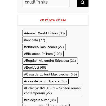
cuvinte cheie
Anansi. World Fiction
(83)
anchetă
(77)
Andreea Răsuceanu
(27)
Biblioteca Polirom
(100)
Bogdan-Alexandru Stănescu
(21)
Bookfest
(60)
Casa de Editură Max Blecher
(45)
casa de pariuri literare
(68)
Colecţia: 821.135.1 – Scriitori români
contemporani
(22)
colecţia n’autor
(38)