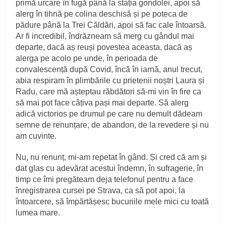
primă urcare în fugă până la stația gondolei, apoi să
alerg în tihnă pe colina deschisă și pe poteca de
pădure până la Trei Căldări, apoi să fac cale întoarsă.
Ar fi incredibil, îndrăzneam să merg cu gândul mai
departe, dacă aș reuși povestea aceasta, dacă aș
alerga pe acolo pe unde, în perioada de
convalescență după Covid, încă în iarnă, anul trecut,
abia respiram în plimbările cu prietenii noștri Laura și
Radu, care mă așteptau răbdători să-mi vin în fire ca
să mai pot face câțiva pași mai departe. Să alerg
adică victorios pe drumul pe care nu demult dădeam
semne de renunțare, de abandon, de la revedere și nu
am cuvinte.
Nu, nu renunț, mi-am repetat în gând. Și cred că am și
dat glas cu adevărat acestui îndemn, în sufragerie, în
timp ce îmi pregăteam deja telefonul pentru a face
înregistrarea cursei pe Strava, ca să pot apoi, la
întoarcere, să împărtășesc bucuriile mele mici cu toată
lumea mare.