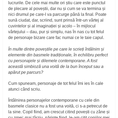
lucrurile. De cele mai multe ori știu care este punctul
de plecare al poveștii, dar nu și cum se va termina și
nici drumul pe care-l va parcurge până la final. Poate
sună ciudat, dar, scriind, sunt prinsă într-un vârtej al
cuvintelor și al imaginației și acolo – în mijlocul
vârtejului – dau, pur și simplu, nas în nas cu tot felul
de personaje bizare care fac numai ce le taie capul.
În multe dintre poveștile pe care le scrieți întâlnim și
elemente din basmele tradiționale, în echilibru perfect
cu personajele și dilemele contemporane. A fost
această simbioză una voită de la bun început sau a
apărut pe parcurs?
Cum spuneam, personaje de tot felul îmi ies în cale
atunci când scriu.
Întâlnirea personajelor contemporane cu cele din
basmele clasice nu a fost una voită, ci s-a petrecut de
la sine. Copil fiind, am crescut citind povești cu zâne și
cu zmei; mai târziu, părinte fiind, le-am citit copiilor mei