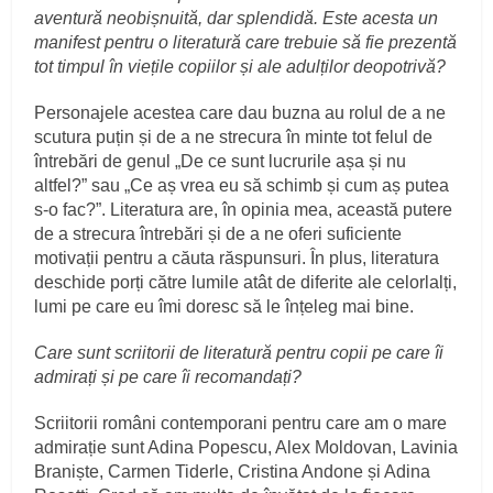
aventură neobișnuită, dar splendidă. Este acesta un
manifest pentru o literatură care trebuie să fie prezentă
tot timpul în viețile copiilor și ale adulților deopotrivă?
Personajele acestea care dau buzna au rolul de a ne
scutura puțin și de a ne strecura în minte tot felul de
întrebări de genul „De ce sunt lucrurile așa și nu
altfel?” sau „Ce aș vrea eu să schimb și cum aș putea
s-o fac?”. Literatura are, în opinia mea, această putere
de a strecura întrebări și de a ne oferi suficiente
motivații pentru a căuta răspunsuri. În plus, literatura
deschide porți către lumile atât de diferite ale celorlalți,
lumi pe care eu îmi doresc să le înțeleg mai bine.
Care sunt scriitorii de literatură pentru copii pe care îi
admirați și pe care îi recomandați?
Scriitorii români contemporani pentru care am o mare
admirație sunt Adina Popescu, Alex Moldovan, Lavinia
Braniște, Carmen Tiderle, Cristina Andone și Adina