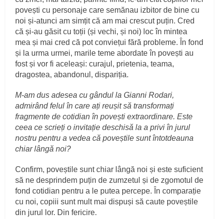
povești cu personaje care semănau izbitor de bine cu
noi și-atunci am simțit că am mai crescut puțin. Cred
că și-au găsit cu toții (și vechi, și noi) loc în mintea
mea și mai cred că pot conviețui fără probleme. În fond
și la urma urmei, marile teme abordate în povești au
fost și vor fi aceleași: curajul, prietenia, teama,
dragostea, abandonul, dispariția.
M-am dus adesea cu gândul la Gianni Rodari,
admirând felul în care ați reușit să transformați
fragmente de cotidian în povești extraordinare. Este
ceea ce scrieți o invitație deschisă la a privi în jurul
nostru pentru a vedea că poveștile sunt întotdeauna
chiar lângă noi?
Confirm, poveștile sunt chiar lângă noi și este suficient
să ne desprindem puțin de zumzetul și de zgomotul de
fond cotidian pentru a le putea percepe. În comparație
cu noi, copiii sunt mult mai dispuși să caute poveștile
din jurul lor. Din fericire.