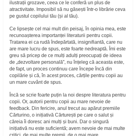
ilustrații grozave, ceea ce le conferă un plus de
atractivitate. Imposibil să nu găsești într-o librărie ceva
pe gustul copilului tău (și al tău).
Ce lipsește cel mai mult din peisaj, în opinia mea, este
recunoașterea importanței literaturii pentru copii.
Tratarea ei ca rudă îndepărtată, insignifiantă, care nu
are mare lucru de spus, este foarte nedreaptă. Îmi este
greu să pricep de ce mulți adulți preocupați de ideea
de „dezvoltare personală”, nu înțeleg că aceasta este,
de fapt, un proces continuu care începe încă din
copilărie și că, în acest proces, cărțile pentru copii au
un mare cuvânt de spus.
Încă se scrie foarte puțin la noi despre literatura pentru
copii. Or, autorii pentru copii au mare nevoie de
feedback. Din fericire, anul trecut au apărut premiile
Cărturino, o inițiativă Cărturești pe care o salut și
căreia îi doresc ani mulți și buni. Dar o singură
inițiativă nu este suficientă; avem nevoie de mai multe
critici, de mai multe premii, de o mai mare