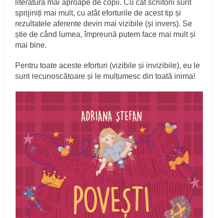
literatura mai aproape de copii. Cu cât scriitorii sunt
sprijiniți mai mult, cu atât eforturile de acest tip și
rezultatele aferente devin mai vizibile (și invers). Se
știe de când lumea, împreună putem face mai mult și
mai bine.
Pentru toate aceste eforturi (vizibile și invizibile), eu le
sunt recunoscătoare și le mulțumesc din toată inima!