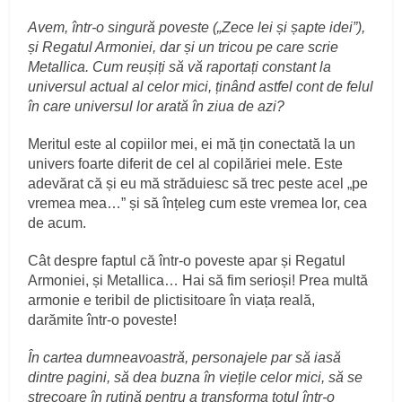
Avem, într-o singură poveste („Zece lei și șapte idei”),
și Regatul Armoniei, dar și un tricou pe care scrie
Metallica. Cum reușiți să vă raportați constant la
universul actual al celor mici, ținând astfel cont de felul
în care universul lor arată în ziua de azi?
Meritul este al copiilor mei, ei mă țin conectată la un
univers foarte diferit de cel al copilăriei mele. Este
adevărat că și eu mă străduiesc să trec peste acel „pe
vremea mea…” și să înțeleg cum este vremea lor, cea
de acum.
Cât despre faptul că într-o poveste apar și Regatul
Armoniei, și Metallica… Hai să fim serioși! Prea multă
armonie e teribil de plictisitoare în viața reală,
darămite într-o poveste!
În cartea dumneavoastră, personajele par să iasă
dintre pagini, să dea buzna în viețile celor mici, să se
strecoare în rutină pentru a transforma totul într-o