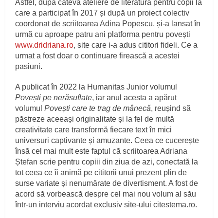
Astfel, după câteva ateliere de literatură pentru copii la
care a participat în 2017 și după un proiect colectiv
coordonat de scriitoarea Adina Popescu, și-a lansat în
urmă cu aproape patru ani platforma pentru povești
www.dridriana.ro
, site care i-a adus cititori fideli. Ce a
urmat a fost doar o continuare firească a acestei
pasiuni.
A publicat în 2022 la Humanitas Junior volumul
Povești pe nerăsuflate
, iar anul acesta a apărut
volumul
Povești care te trag de mânecă
, reușind să
păstreze aceeași originalitate și la fel de multă
creativitate care transformă fiecare text în mici
universuri captivante și amuzante. Ceea ce cucerește
însă cel mai mult este faptul că scriitoarea Adriana
Ștefan scrie pentru copiii din ziua de azi, conectată la
tot ceea ce îi animă pe cititorii unui prezent plin de
surse variate și nenumărate de divertisment. A fost de
acord să vorbească despre cel mai nou volum al său
într-un interviu acordat exclusiv site-ului citestema.ro.