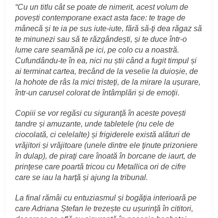
“Cu un titlu cât se poate de nimerit, acest volum de
povești contemporane exact asta face: te trage de
mânecă și te ia pe sus iute-iute, fără să-ţi dea răgaz să
te minunezi sau să te răzgândești, și te duce într-o
lume care seamănă pe ici, pe colo cu a noastră.
Cufundându-te în ea, nici nu știi când a fugit timpul și
ai terminat cartea, trecând de la veselie la duioșie, de
la hohote de râs la mici tristeţi, de la mirare la ușurare,
într-un carusel colorat de întâmplări și de emoţii.
Copiii se vor regăsi cu siguranţă în aceste povești
tandre și amuzante, unde tabletele (nu cele de
ciocolată, ci celelalte) și frigiderele există alături de
vrăjitori și vrăjitoare (unele dintre ele ţinute prizoniere
în dulap), de piraţi care înoată în borcane de iaurt, de
prinţese care poartă tricou cu Metallica ori de cifre
care se iau la harţă și ajung la tribunal.
La final rămâi cu entuziasmul și bogăţia interioară pe
care Adriana Ștefan le trezește cu ușurinţă în cititori,