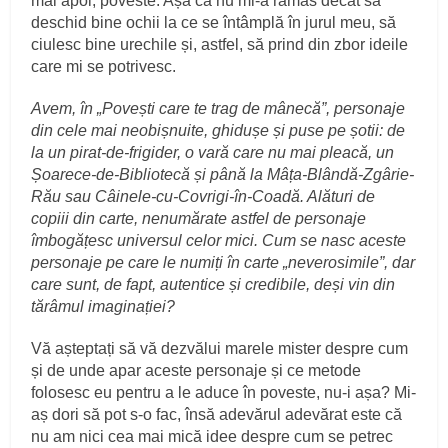
mai apoi, poveste. Așa că nu mi-a rămas decât să
deschid bine ochii la ce se întâmplă în jurul meu, să
ciulesc bine urechile și, astfel, să prind din zbor ideile
care mi se potrivesc.
Avem, în „Povești care te trag de mânecă”, personaje
din cele mai neobișnuite, ghidușe și puse pe șotii: de
la un pirat-de-frigider, o vară care nu mai pleacă, un
Șoarece-de-Bibliotecă și până la Mâța-Blândă-Zgârie-
Rău sau Câinele-cu-Covrigi-în-Coadă. Alături de
copiii din carte, nenumărate astfel de personaje
îmbogățesc universul celor mici. Cum se nasc aceste
personaje pe care le numiți în carte „neverosimile”, dar
care sunt, de fapt, autentice și credibile, deși vin din
tărâmul imaginației?
Vă așteptați să vă dezvălui marele mister despre cum
și de unde apar aceste personaje și ce metode
folosesc eu pentru a le aduce în poveste, nu-i așa? Mi-
aș dori să pot s-o fac, însă adevărul adevărat este că
nu am nici cea mai mică idee despre cum se petrec