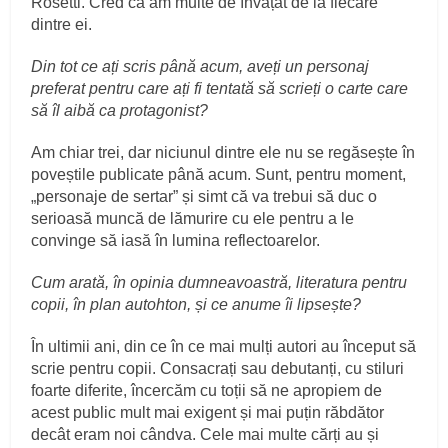
Rosetti. Cred că am multe de învățat de la fiecare
dintre ei.
Din tot ce ați scris până acum, aveți un personaj
preferat pentru care ați fi tentată să scrieți o carte care
să îl aibă ca protagonist?
Am chiar trei, dar niciunul dintre ele nu se regăsește în
poveștile publicate până acum. Sunt, pentru moment,
„personaje de sertar” și simt că va trebui să duc o
serioasă muncă de lămurire cu ele pentru a le
convinge să iasă în lumina reflectoarelor.
Cum arată, în opinia dumneavoastră, literatura pentru
copii, în plan autohton, și ce anume îi lipsește?
În ultimii ani, din ce în ce mai mulți autori au început să
scrie pentru copii. Consacrați sau debutanți, cu stiluri
foarte diferite, încercăm cu toții să ne apropiem de
acest public mult mai exigent și mai puțin răbdător
decât eram noi cândva. Cele mai multe cărți au și