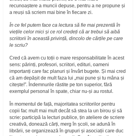
recunoaștere a muncii depuse, pentru a ne propune și
a reuși să scriem mai bine în fiecare zi.
În ce fel putem face ca lectura să fie mai prezentă în
viețile celor mici și ce rol credeți că ar trebui să aibă
scriitorii în această privință, dincolo de cărțile pe care
le scriu?
Cred că avem cu toții o mare responsabilitate în acest
sens: părinți, profesori, scriitori, edituri, oameni
importanți care fac planuri și învârt bugete. Și mai cred
că am depășit de mult faza lui „mai pune și tu mâna și
citește!”. Îndemnurile răstite pe ton superior, fără
exemplul personal în spate, chiar nu-și au rostul.
În momentul de față, majoritatea scriitorilor pentru
copii fac mult mai mult decât să stea la un birou și să
scrie: participă la lecturi publice, țin ateliere de scriere
creativă, donează cărți, merg în școli, se adună în
librării, se organizează în grupuri și asociații care duc