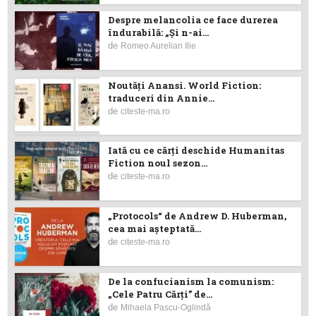
Despre melancolia ce face durerea
îndurabilă: „Și n-ai...
de
Romeo Aurelian Ilie
Noutăţi Anansi. World Fiction:
traduceri din Annie...
de
citeste-ma.ro
Iată cu ce cărţi deschide Humanitas
Fiction noul sezon...
de
citeste-ma.ro
„Protocols“ de Andrew D. Huberman,
cea mai așteptată...
de
citeste-ma.ro
De la confucianism la comunism:
„Cele Patru Cărți” de...
de
Mihaela Pascu-Oglindă