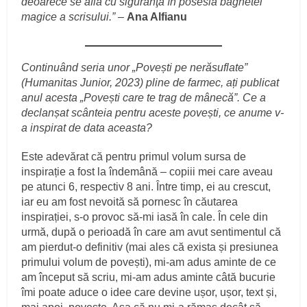
deoarece se află cu siguranţă în posesia baghetei
magice a scrisului.”
–
Ana Alfianu
Continuând seria unor „Povești pe nerăsuflate”
(Humanitas Junior, 2023) pline de farmec, ați publicat
anul acesta „Povești care te trag de mânecă”. Ce a
declanșat scânteia pentru aceste povești, ce anume v-
a inspirat de data aceasta?
Este adevărat că pentru primul volum sursa de
inspirație a fost la îndemână – copiii mei care aveau
pe atunci 6, respectiv 8 ani. Între timp, ei au crescut,
iar eu am fost nevoită să pornesc în căutarea
inspirației, s-o provoc să-mi iasă în cale. În cele din
urmă, după o perioadă în care am avut sentimentul că
am pierdut-o definitiv (mai ales că exista și presiunea
primului volum de povești), mi-am adus aminte de ce
am început să scriu, mi-am adus aminte câtă bucurie
îmi poate aduce o idee care devine ușor, ușor, text și,