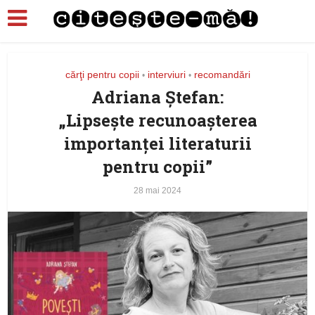
cărţi pentru copii
interviuri
recomandări
•
•
Adriana Ștefan:
„Lipsește recunoașterea
importanței literaturii
pentru copii”
28 mai 2024