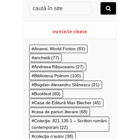
cuvinte cheie
Anansi. World Fiction
(83)
anchetă
(77)
Andreea Răsuceanu
(27)
Biblioteca Polirom
(100)
Bogdan-Alexandru Stănescu
(21)
Bookfest
(60)
Casa de Editură Max Blecher
(45)
casa de pariuri literare
(68)
Colecţia: 821.135.1 – Scriitori români
contemporani
(22)
colecţia n’autor
(38)