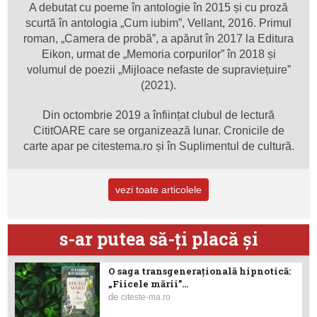
A debutat cu poeme în antologie în 2015 și cu proză
scurtă în antologia „Cum iubim”, Vellant, 2016. Primul
roman, „Camera de probă”, a apărut în 2017 la Editura
Eikon, urmat de „Memoria corpurilor” în 2018 și
volumul de poezii „Mijloace nefaste de supraviețuire”
(2021).
Din octombrie 2019 a înființat clubul de lectură
CititOARE care se organizează lunar. Cronicile de
carte apar pe citestema.ro și în Suplimentul de cultură.
vezi toate articolele
s-ar putea să-ţi placă şi
O saga transgenerațională hipnotică:
„Fiicele mării”...
de
citeste-ma.ro