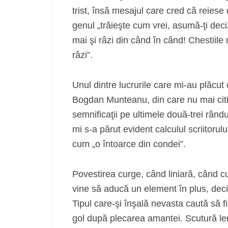
trist, însă mesajul care cred că reiese
genul „trăieşte cum vrei, asumă-ţi deciz
mai şi râzi din când în când! Chestiile
râzi”.
Unul dintre lucrurile care mi-au plăcut
Bogdan Munteanu, din care nu mai citi
semnificaţii pe ultimele două-trei rânduri
mi s-a părut evident calculul scriitorul
cum „o întoarce din condei”.
Povestirea curge, când liniară, când cu 
vine să aducă un element în plus, deci
Tipul care-şi înşală nevasta caută să f
gol după plecarea amantei. Scutură lenje