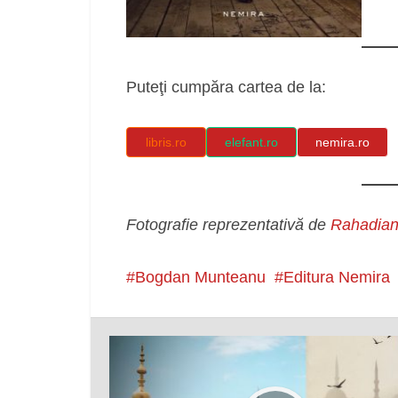
Puteţi cumpăra cartea de la:
libris.ro
elefant.ro
nemira.ro
Fotografie reprezentativă de
Rahadia
Bogdan Munteanu
Editura Nemira