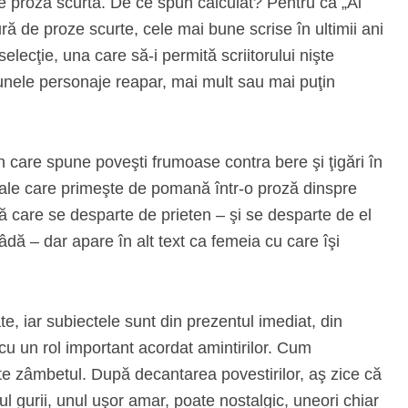
e proză scurtă. De ce spun calculat? Pentru că „Ai
ră de proze scurte, cele mai bune scrise în ultimii ani
lecţie, una care să-i permită scriitorului nişte
unele personaje reapar, mai mult sau mai puţin
n care spune poveşti frumoase contra bere şi ţigări în
ale care primeşte de pomană într-o proză dinspre
ă care se desparte de prieten – şi se desparte de el
âdă – dar apare în alt text ca femeia cu care îşi
te, iar subiectele sunt din prezentul imediat, din
, cu un rol important acordat amintirilor. Cum
este zâmbetul. După decantarea povestirilor, aş zice că
l gurii, unul uşor amar, poate nostalgic, uneori chiar