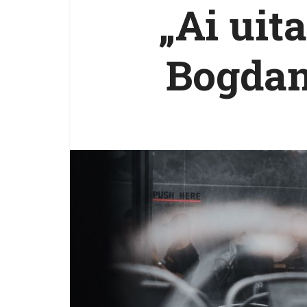
„Ai uita
Bogda