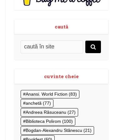
caută
cuvinte cheie
Anansi. World Fiction
(83)
anchetă
(77)
Andreea Răsuceanu
(27)
Biblioteca Polirom
(100)
Bogdan-Alexandru Stănescu
(21)
Bookfest
(60)