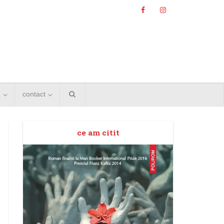
e
contact
ce am citit