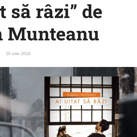
t să râzi” de
n Munteanu
25 iulie 2016