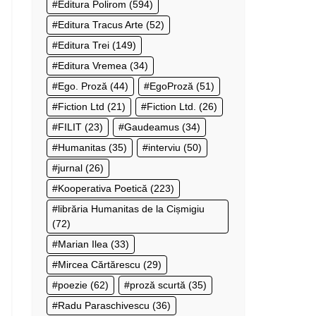
Editura Polirom
(594)
Editura Tracus Arte
(52)
Editura Trei
(149)
Editura Vremea
(34)
Ego. Proză
(44)
EgoProză
(51)
Fiction Ltd
(21)
Fiction Ltd.
(26)
FILIT
(23)
Gaudeamus
(34)
Humanitas
(35)
interviu
(50)
jurnal
(26)
Kooperativa Poetică
(223)
librăria Humanitas de la Cișmigiu
(72)
Marian Ilea
(33)
Mircea Cărtărescu
(29)
poezie
(62)
proză scurtă
(35)
Radu Paraschivescu
(36)