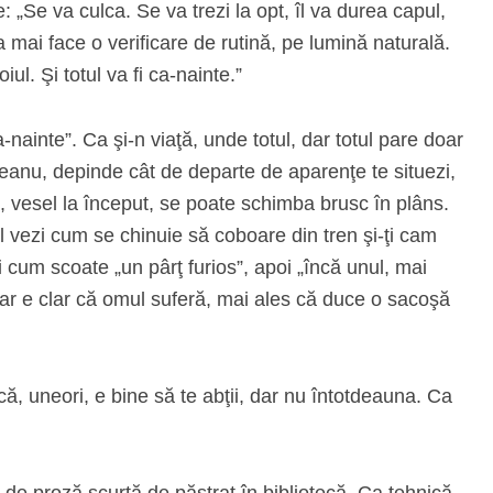
 „Se va culca. Se va trezi la opt, îl va durea capul,
a mai face o verificare de rutină, pe lumină naturală.
ul. Şi totul va fi ca-nainte.”
a-nainte”. Ca şi-n viaţă, unde totul, dar totul pare doar
eanu, depinde cât de departe de aparenţe te situezi,
ul, vesel la început, se poate schimba brusc în plâns.
l vezi cum se chinuie să coboare din tren şi-ţi cam
zi cum scoate „un pârţ furios”, apoi „încă unul, mai
ar e clar că omul suferă, mai ales că duce o sacoşă
ă, uneori, e bine să te abţii, dar nu întotdeauna. Ca
e de proză scurtă de păstrat în bibliotecă. Ca tehnică