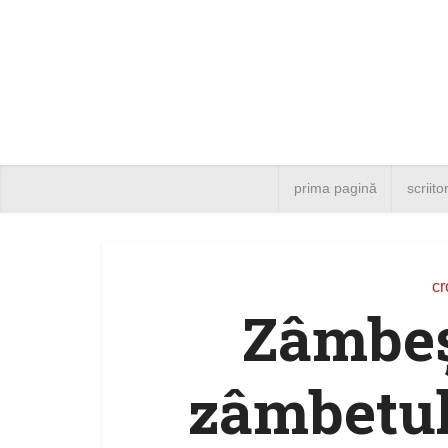
prima pagină
scriito
cr
Zâmbeş
zâmbetul