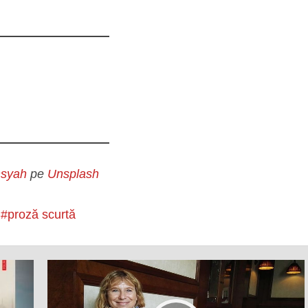
nsyah
pe
Unsplash
proză scurtă