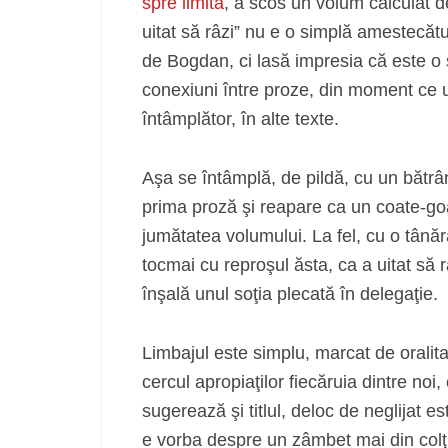
spre limită
, a scos un volum calculat d
uitat să râzi” nu e o simplă amestecătu
de Bogdan, ci lasă impresia că este o se
conexiuni între proze, din moment ce 
întâmplător, în alte texte.
Aşa se întâmplă, de pildă, cu un bătrâ
prima proză şi reapare ca un coate-go
jumătatea volumului. La fel, cu o tânăr
tocmai cu reproşul ăsta, ca a uitat să r
înşală unul soţia plecată în delegaţie.
Limbajul este simplu, marcat de oralita
cercul apropiaţilor fiecăruia dintre noi
sugerează şi titlul, deloc de neglijat 
e vorba despre un zâmbet mai din colţu