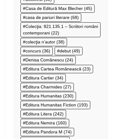
Casa de Editură Max Blecher
(45)
casa de pariuri literare
(68)
Colecţia: 821.135.1 – Scriitori români
contemporani
(22)
colecţia n’autor
(38)
concurs
(36)
debut
(49)
Denisa Comănescu
(24)
Editura Cartea Românească
(23)
Editura Cartier
(34)
Editura Charmides
(27)
Editura Humanitas
(230)
Editura Humanitas Fiction
(193)
Editura Litera
(242)
Editura Nemira
(160)
Editura Pandora M
(74)