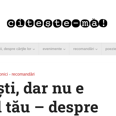
rii, despre cărţile lor
evenimente
recomandări
poezi
onici
recomandări
•
ti, dar nu e
 tău – despre