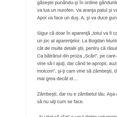
găseşte punându-şi în ordine gândurile:
va lua un nurofen. Va aranja patul şi v
Apoi va face un duş. A, şi va duce gunoi
Sigur că doar în aparenţă „totul va fi c
un joc al aparenţelor. La Bogdan Munt
cât de multe detalii ştii, pentru că râs
Ca bătrânul din proza „Scări”, pe care-
vine să-l ajuţi, dar când te-apropii, au
molcom”, şi-ţi cam vine să zâmbeşti, d
mai grea decât el…
Zâmbeşti, dar nu e zâmbetul tău. Aşa c
să nu uiţi cum se face.
„Ai uitat să râzi” e unul dintre volumel