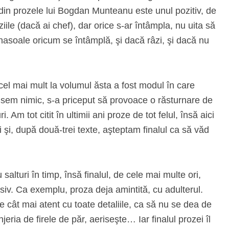
 din prozele lui Bogdan Munteanu este unul pozitiv, de
iile (dacă ai chef), dar orice s-ar întâmpla, nu uita să
 nasoale oricum se întâmplă, şi dacă râzi, şi dacă nu
 cel mai mult la volumul ăsta a fost modul în care
sem nimic, s-a priceput să provoace o răsturnare de
. Am tot citit în ultimii ani proze de tot felul, însă aici
ui şi, după două-trei texte, aşteptam finalul ca să văd
salturi în timp, însă finalul, de cele mai multe ori,
siv. Ca exemplu, proza deja amintită, cu adulterul.
ie cât mai atent cu toate detaliile, ca să nu se dea de
ria de firele de păr, aeriseşte… Iar finalul prozei îl