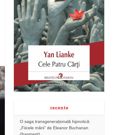
recente
O saga transgenerațională hipnotică:
„Fiicele mării” de Eleanor Buchanan
(fragment)