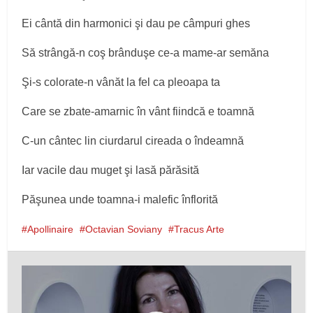
Ei cântă din harmonici şi dau pe câmpuri ghes
Să strângă-n coş brânduşe ce-a mame-ar semăna
Şi-s colorate-n vânăt la fel ca pleoapa ta
Care se zbate-amarnic în vânt fiindcă e toamnă
C-un cântec lin ciurdarul cireada o îndeamnă
Iar vacile dau muget şi lasă părăsită
Păşunea unde toamna-i malefic înflorită
Apollinaire
Octavian Soviany
Tracus Arte