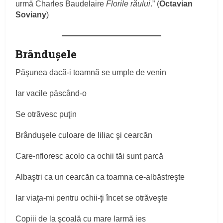
urmă Charles Baudelaire
Florile răului
.” (
Octavian
Soviany
)
Brânduşele
Păşunea dacă-i toamnă se umple de venin
Iar vacile păscând-o
Se otrăvesc puţin
Brânduşele culoare de liliac şi cearcăn
Care-nfloresc acolo ca ochii tăi sunt parcă
Albaştri ca un cearcăn ca toamna ce-albăstreşte
Iar viaţa-mi pentru ochii-ţi încet se otrăveşte
Copiii de la şcoală cu mare larmă ies