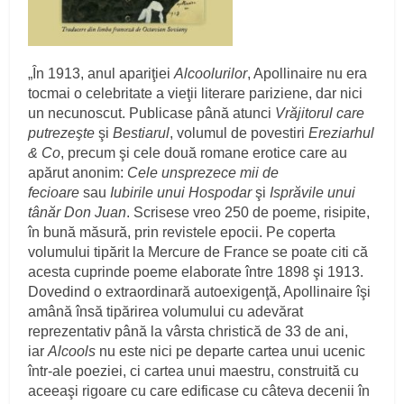
„În 1913, anul apariţiei
Alcoolurilor
, Apollinaire nu era
tocmai o celebritate a vieţii literare pariziene, dar nici
un necunoscut. Publicase până atunci
Vrăjitorul care
putrezeşte
şi
Bestiarul
, volumul de povestiri
Ereziarhul
& Co
, precum şi cele două romane erotice care au
apărut anonim:
Cele unsprezece mii de
fecioare
sau
Iubirile unui Hospodar
şi
Isprăvile unui
tânăr Don Juan
. Scrisese vreo 250 de poeme, risipite,
în bună măsură, prin revistele epocii. Pe coperta
volumului tipărit la Mercure de France se poate citi că
acesta cuprinde poeme elaborate între 1898 şi 1913.
Dovedind o extraordinară autoexigenţă, Apollinaire îşi
amână însă tipărirea volumului cu adevărat
reprezentativ până la vârsta christică de 33 de ani,
iar
Alcools
nu este nici pe departe cartea unui ucenic
într-ale poeziei, ci cartea unui maestru, construită cu
aceeaşi rigoare cu care edificase cu câteva decenii în