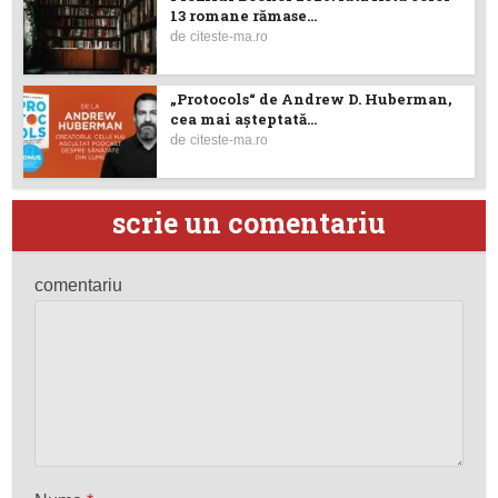
13 romane rămase...
de
citeste-ma.ro
„Protocols“ de Andrew D. Huberman,
cea mai așteptată...
de
citeste-ma.ro
scrie un comentariu
comentariu