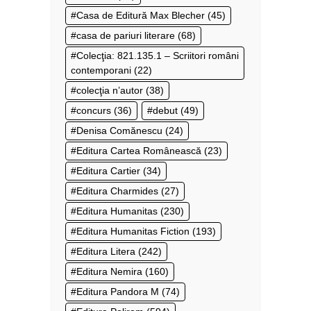
Casa de Editură Max Blecher
(45)
casa de pariuri literare
(68)
Colecţia: 821.135.1 – Scriitori români
contemporani
(22)
colecţia n’autor
(38)
concurs
(36)
debut
(49)
Denisa Comănescu
(24)
Editura Cartea Românească
(23)
Editura Cartier
(34)
Editura Charmides
(27)
Editura Humanitas
(230)
Editura Humanitas Fiction
(193)
Editura Litera
(242)
Editura Nemira
(160)
Editura Pandora M
(74)