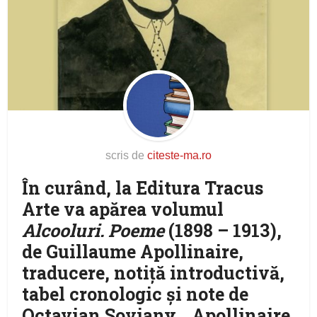
scris de
citeste-ma.ro
În curând, la Editura Tracus
Arte va apărea volumul
Alcooluri. Poeme
(1898 – 1913),
de Guillaume Apollinaire,
traducere, notiţă introductivă,
tabel cronologic şi note de
Octavian Soviany. „Apollinaire