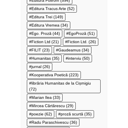
Editura Polirom
(594)
Editura Tracus Arte
(52)
Editura Trei
(149)
Editura Vremea
(34)
Ego. Proză
(44)
EgoProză
(51)
Fiction Ltd
(21)
Fiction Ltd.
(26)
FILIT
(23)
Gaudeamus
(34)
Humanitas
(35)
interviu
(50)
jurnal
(26)
Kooperativa Poetică
(223)
librăria Humanitas de la Cișmigiu
(72)
Marian Ilea
(33)
Mircea Cărtărescu
(29)
poezie
(62)
proză scurtă
(35)
Radu Paraschivescu
(36)