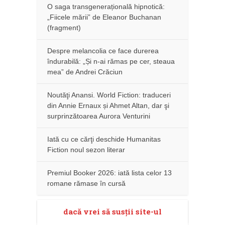
O saga transgenerațională hipnotică:
„Fiicele mării” de Eleanor Buchanan
(fragment)
Despre melancolia ce face durerea
îndurabilă: „Și n-ai rămas pe cer, steaua
mea” de Andrei Crăciun
Noutăţi Anansi. World Fiction: traduceri
din Annie Ernaux și Ahmet Altan, dar şi
surprinzătoarea Aurora Venturini
Iată cu ce cărţi deschide Humanitas
Fiction noul sezon literar
Premiul Booker 2026: iată lista celor 13
romane rămase în cursă
dacă vrei să susţii site-ul