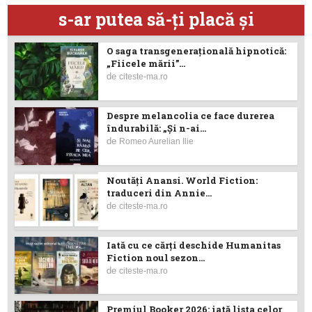
s-ar putea să-ţi placă şi
O saga transgenerațională hipnotică:
„Fiicele mării”...
de
citeste-ma.ro
Despre melancolia ce face durerea
îndurabilă: „Și n-ai...
de
Romeo Aurelian Ilie
Noutăţi Anansi. World Fiction:
traduceri din Annie...
de
citeste-ma.ro
Iată cu ce cărţi deschide Humanitas
Fiction noul sezon...
de
citeste-ma.ro
Premiul Booker 2026: iată lista celor