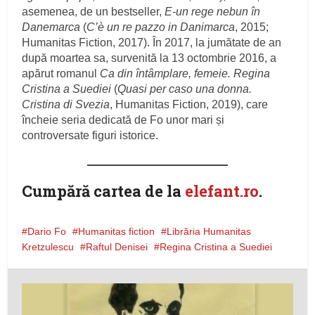
asemenea, de un bestseller,
E-un rege nebun în
Danemarca
(
C’è un re pazzo in Danimarca
, 2015;
Humanitas Fiction, 2017). În 2017, la jumătate de an
după moartea sa, survenită la 13 octombrie 2016, a
apărut romanul
Ca din întâmplare, femeie. Regina
Cristina a Suediei
(
Quasi per caso una donna.
Cristina di Svezia
, Humanitas Fiction, 2019), care
încheie seria dedicată de Fo unor mari și
controversate figuri istorice.
Cumpără cartea de la
elefant.ro
.
Dario Fo
Humanitas fiction
Librăria Humanitas
Kretzulescu
Raftul Denisei
Regina Cristina a Suediei