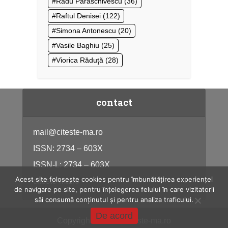
Radu Paraschivescu
(36)
Raftul Denisei
(122)
Simona Antonescu
(20)
Vasile Baghiu
(25)
Viorica Răduţă
(28)
contact
mail@citeste-ma.ro
ISSN: 2734 – 603X
ISSN-L: 2734 – 603X
Acest site folosește cookies pentru îmbunătățirea experienței
citeste-ma.ro
de navigare pe site, pentru înțelegerea felului în care vizitatorii
săi consumă conținutul și pentru analiza traficului.
De acord
Copyright © 2026, citeste-ma.ro