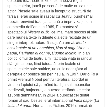
de teatru total: scrie textele, semnează regia
spectacolelor, joacă pe scenă de multe ori ca unic
actor. Piesele sale aveau la început o structură de
farsă și erau scrise în răspar cu „teatrul burghez“ al
epocii, reînviind tradiția italiană a improvizației din
commedia dell’arte. În 1969, Fo montează
spectacolul
Mistero buffo
, cel mai mare succes al său,
care reunea texte în diferite dialecte recitate de un
singur interpret: autorul însuși. Au urmat:
Morte
accidentale di un anarchico
,
Non si paga! Non si
paga!
,
Parliamo di donne
,
L’uomo incinto
. În plan
politic, omul de teatru a militat toată viața în rândul
stângii italiene, fiind totodată, prin textele și
spectacolele sale satirice, un critic necruțător al
derapajelor politice din peninsulă. În 1997, Dario Fo a
primit Premiul Nobel pentru literatură, acordat în
virtutea faptului că „urmând tradiția saltimbancilor
medievali, batjocorește puterea, redându-le celor
asupriți demnitatea“. În 2014 a publicat cel dintâi
roman al său, bestsellerul internațional
Fiica papei
(
La
figlia del papa
; Humanitas Fiction, 2016), urmat, de