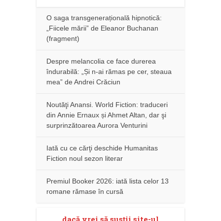
O saga transgenerațională hipnotică:
„Fiicele mării” de Eleanor Buchanan
(fragment)
Despre melancolia ce face durerea
îndurabilă: „Și n-ai rămas pe cer, steaua
mea” de Andrei Crăciun
Noutăţi Anansi. World Fiction: traduceri
din Annie Ernaux și Ahmet Altan, dar şi
surprinzătoarea Aurora Venturini
Iată cu ce cărţi deschide Humanitas
Fiction noul sezon literar
Premiul Booker 2026: iată lista celor 13
romane rămase în cursă
dacă vrei să susţii site-ul