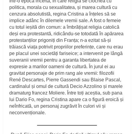
Într-o epoca incertă, în care religia se ciocnea cu
politica, morala cu sexualitatea, și marea cultură cu
cenzura absolutistă, regina Cristina a înțeles să se
implice adânc în dilemele vremii sale. A fost o femeie
cu totul ieșită din comun: a îmbrățișat religia catolică
deși era protestantă, ridicându-se totodată în apărarea
protestanților prigoniți din Franța; n-a ezitat să-și
trăiască viața potrivit propriilor preferințe, care nu erau
pe placul unei societăți fariseice; a intervenit pe lângă
suveranii vremii pentru a garanta libertatea de
expresie a marilor oameni de cultură. În jurul ei au
gravitat personaje de prim rang ale vremii: filozofii
René Descartes, Pierre Gassendi sau Blaise Pascal,
cardinalul și omul de cultură Decio Azzolino și marele
dramaturg francez Moliere. Între toți aceștia, sub pana
lui Dario Fo, regina Cristina apare ca o figură eroică și
neînfricată, un personaj zugrăvit în culori vii și
neconvenționale.