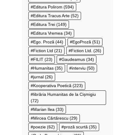
Editura Polirom
(594)
Editura Tracus Arte
(52)
Editura Trei
(149)
Editura Vremea
(34)
Ego. Proză
(44)
EgoProză
(51)
Fiction Ltd
(21)
Fiction Ltd.
(26)
FILIT
(23)
Gaudeamus
(34)
Humanitas
(35)
interviu
(50)
jurnal
(26)
Kooperativa Poetică
(223)
librăria Humanitas de la Cișmigiu
(72)
Marian Ilea
(33)
Mircea Cărtărescu
(29)
poezie
(62)
proză scurtă
(35)