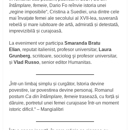
întâmplare, femeie
, Dario Fo reînvie istoria unei
„regine imposibile“, Cristina a Suediei, una dintre cele
mai învațate femei ale secolului al XVII-lea, suverană
rebelă și mare iubitoare de artă, admirată și detestată,
imprevizibilă și curajoasă.
La eveniment vor participa
Smaranda Bratu
Elian
, reputat italienist, profesor universitar,
Laura
Grunberg
, scriitoare, sociolog şi profesor universitar,
și
Vlad Russo
, senior editor Humanitas.
„Într-un limbaj simplu și curgător, Istoria devine
povestire, iar povestirea devine personaj. Romanul
postum
Ca din întâmplare, femeie
trasează, cu forță și
dăruire, portretul unei femei curajoase într-un moment
istoric dificil.“ – Mangialibri