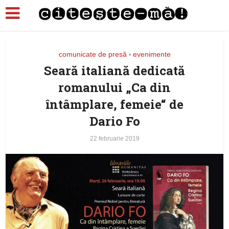
comunicate de presă
evenimente
•
Seară italiană dedicată
romanului „Ca din
întâmplare, femeie“ de
Dario Fo
22 februarie 2019