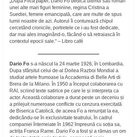
„După
Fiica papei
, Dario Fo dedică ultimul său roman
unei alte mari figuri feminine, regina Cristina a
Suediei, femeie emancipată, care are multe de spus
lumii noastre de azi. Autorul îi conturează chipul
cercetând cronicile, portretele ce i-au fost dedicate,
dar mai ales imaginând-o, făcând-o să retraiască în
contextul epocii sale.“ – Libro café
Dario Fo
s-a născut la 24 martie 1926, în Lombardia.
Dupa sfârșitul celui de-al Doilea Razboi Mondial a
studiat artele frumoase la Accademia di Belle Arti di
Brera de la Milano. În 1950 a început colaborarea cu
RAI, scriind texte satirice pe care le și interpreta ca
actor. Această colaborare a durat peste un deceniu și
a prilejuit numeroase conflicte cu cenzura exercitată
de Biserica Catolică, de aceea Fo a renunțat la ea,
dedicându-se în exclusivitate teatrului, în cadrul
companiei întemeiate în 1962 împreună cu soția sa,
actrița Franca Rame. Dario Fo a fost și a rămas un om