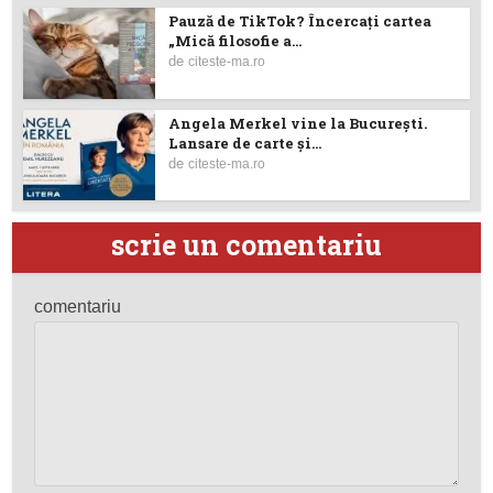
Pauză de TikTok? Încercaţi cartea
„Mică filosofie a...
de
citeste-ma.ro
Angela Merkel vine la București.
Lansare de carte şi...
de
citeste-ma.ro
scrie un comentariu
comentariu