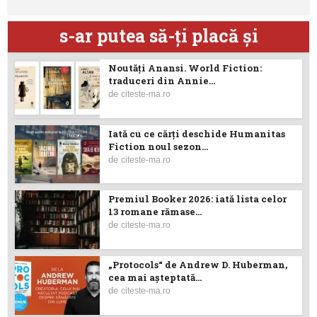
s-ar putea să-ţi placă şi
Noutăţi Anansi. World Fiction:
traduceri din Annie...
de
citeste-ma.ro
Iată cu ce cărţi deschide Humanitas
Fiction noul sezon...
de
citeste-ma.ro
Premiul Booker 2026: iată lista celor
13 romane rămase...
de
citeste-ma.ro
„Protocols“ de Andrew D. Huberman,
cea mai așteptată...
de
citeste-ma.ro