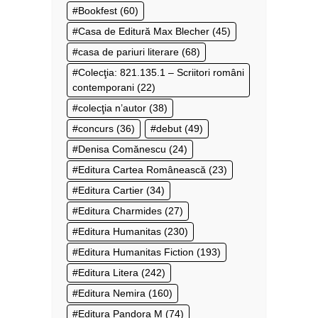
Bookfest
(60)
Casa de Editură Max Blecher
(45)
casa de pariuri literare
(68)
Colecţia: 821.135.1 – Scriitori români
contemporani
(22)
colecţia n’autor
(38)
concurs
(36)
debut
(49)
Denisa Comănescu
(24)
Editura Cartea Românească
(23)
Editura Cartier
(34)
Editura Charmides
(27)
Editura Humanitas
(230)
Editura Humanitas Fiction
(193)
Editura Litera
(242)
Editura Nemira
(160)
Editura Pandora M
(74)