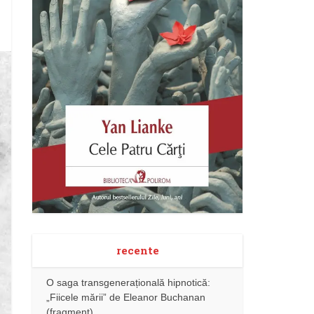
recente
O saga transgenerațională hipnotică:
„Fiicele mării” de Eleanor Buchanan
(fragment)