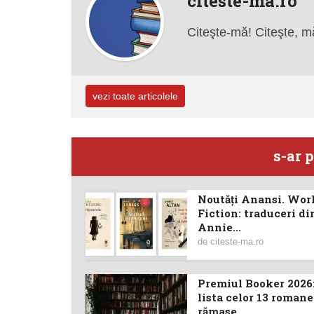
citeste-ma.ro
Citeşte-mă! Citeşte, m
vezi toate articolele
s-ar p
Noutăţi Anansi. Wor
Fiction: traduceri di
Annie...
de
citeste-ma.ro
Premiul Booker 2026:
lista celor 13 romane
rămase...