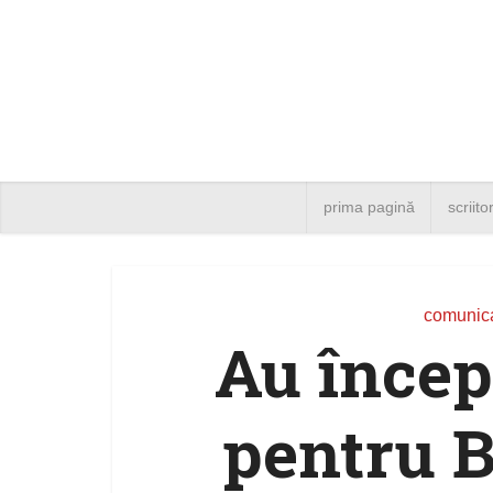
prima pagină
scriito
comunica
Au încep
pentru B