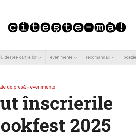
rii, despre cărţile lor
evenimente
recomandări
poezi
te de presă
evenimente
•
ut înscrierile
ookfest 2025