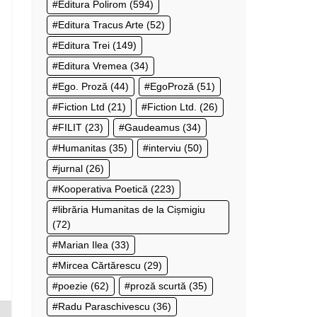
Editura Polirom
(594)
Editura Tracus Arte
(52)
Editura Trei
(149)
Editura Vremea
(34)
Ego. Proză
(44)
EgoProză
(51)
Fiction Ltd
(21)
Fiction Ltd.
(26)
FILIT
(23)
Gaudeamus
(34)
Humanitas
(35)
interviu
(50)
jurnal
(26)
Kooperativa Poetică
(223)
librăria Humanitas de la Cișmigiu
(72)
Marian Ilea
(33)
Mircea Cărtărescu
(29)
poezie
(62)
proză scurtă
(35)
Radu Paraschivescu
(36)