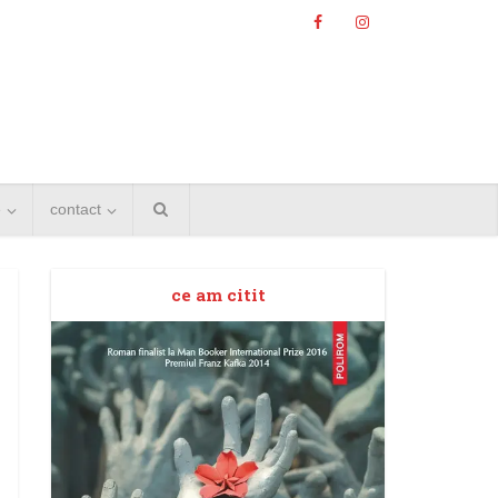
e
contact
ce am citit