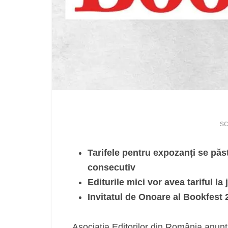
sc
Tarifele pentru expozanți se păst
consecutiv
Editurile mici vor avea tariful la
Invitatul de Onoare al Bookfest 
Asociația Editorilor din România anun