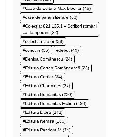
Casa de Editură Max Blecher
(45)
casa de pariuri literare
(68)
Colecţia: 821.135.1 – Scriitori români
contemporani
(22)
colecţia n’autor
(38)
concurs
(36)
debut
(49)
Denisa Comănescu
(24)
Editura Cartea Românească
(23)
Editura Cartier
(34)
Editura Charmides
(27)
Editura Humanitas
(230)
Editura Humanitas Fiction
(193)
Editura Litera
(242)
Editura Nemira
(160)
Editura Pandora M
(74)