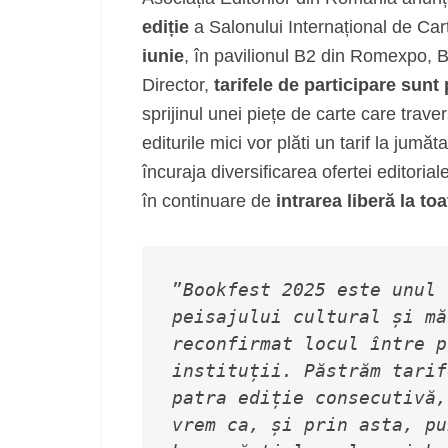
ediție
a Salonului Internațional de Car
iunie
, în pavilionul B2 din Romexpo, B
Director,
tarifele de participare sunt p
sprijinul unei piețe de carte care trav
editurile mici vor plăti un tarif la jumăt
încuraja diversificarea ofertei editoria
în continuare de
intrarea liberă la t
”
Bookfest 2025 este unul 
peisajului cultural și mă
reconfirmat locul între p
instituții. Păstrăm tarif
patra ediție consecutivă,
vrem ca, și prin asta, pu