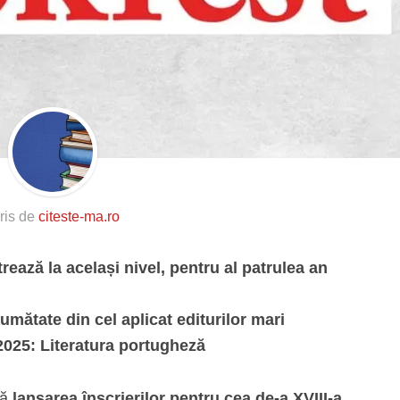
ris de
citeste-ma.ro
rează la același nivel, pentru al patrulea an
 jumătate din cel aplicat editurilor mari
2025: Literatura portugheză
ță
lansarea înscrierilor pentru cea de-a XVIII-a