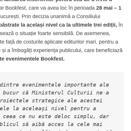
te Bookfest, care va avea loc în perioada
28 mai – 1
ucurești. Prin decizia unanimă a Consiliului
ăstrate la același nivel ca la ultimele trei ediții,
în
ersează o situație foarte sensibilă. De asemenea,
ate față de costurile aplicate editurilor mari, pentru a
le și a îmbogăți experiența publicului, care beneficiază
oate evenimentele Bookfest.
dintre evenimentele importante ale 
 bucur că Ministerul Culturii ne-a 
roiectele strategice ale acestei 
ele la aceleași nivel pentru a 
 ceea ce nu este deloc simplu, dar 
blicul să aibă acces la cele mai 