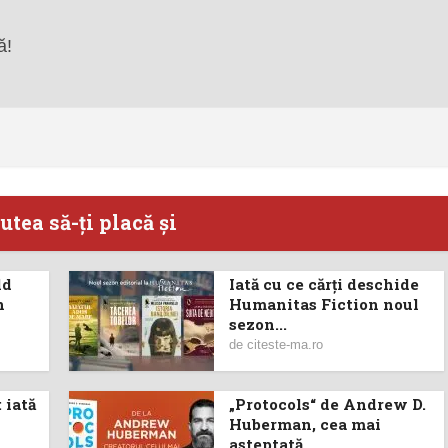
ă!
utea să-ţi placă şi
ld
Iată cu ce cărţi deschide
n
Humanitas Fiction noul
sezon...
de
citeste-ma.ro
 iată
„Protocols“ de Andrew D.
Huberman, cea mai
așteptată...