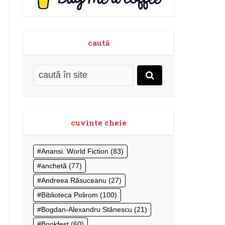
caută
cuvinte cheie
Anansi. World Fiction
(83)
anchetă
(77)
Andreea Răsuceanu
(27)
Biblioteca Polirom
(100)
Bogdan-Alexandru Stănescu
(21)
Bookfest
(60)