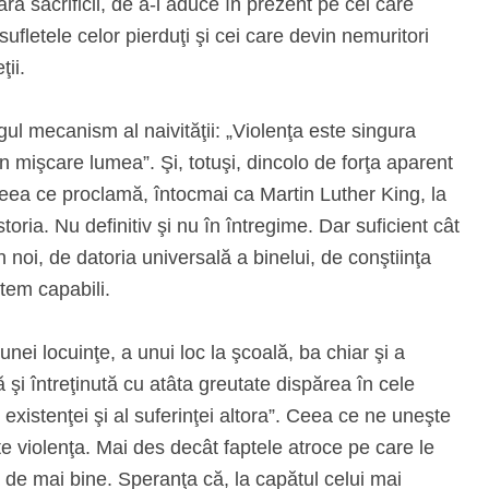
ără sacrificii, de a-i aduce în prezent pe cei care
ufletele celor pierduţi şi cei care devin nemuritori
ţii.
ul mecanism al naivităţii: „Violenţa este singura
 mişcare lumea”. Şi, totuşi, dincolo de forţa aparent
 ceea ce proclamă, întocmai ca Martin Luther King, la
oria. Nu definitiv şi nu în întregime. Dar suficient cât
noi, de datoria universală a binelui, de conştiinţa
tem capabili.
unei locuinţe, a unui loc la şcoală, ba chiar şi a
 şi întreţinută cu atâta greutate dispărea în cele
 existenţei şi al suferinţei altora”. Ceea ce ne uneşte
te violenţa. Mai des decât faptele atroce pe care le
a de mai bine. Speranţa că, la capătul celui mai