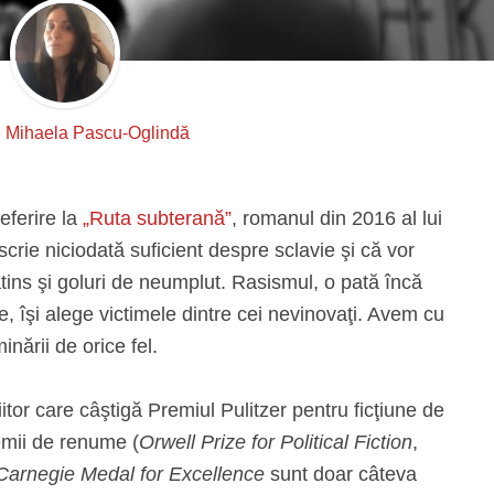
e
Mihaela Pascu-Oglindă
eferire la
„Ruta subterană”
, romanul din 2016 al lui
rie niciodată suficient despre sclavie şi că vor
ins şi goluri de neumplut. Rasismul, o pată încă
, îşi alege victimele dintre cei nevinovaţi. Avem cu
inării de orice fel.
tor care câştigă Premiul Pulitzer pentru ficţiune de
remii de renume (
Orwell Prize for Political Fiction
,
arnegie Medal for Excellence
sunt doar câteva