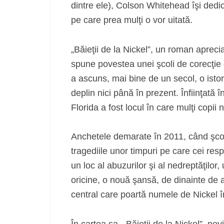
dintre ele), Colson Whitehead îşi dedic
pe care prea mulţi o vor uitată.
„Băieţii de la Nickel”, un roman apreciat 
spune povestea unei şcoli de corecţie d
a ascuns, mai bine de un secol, o isto
deplin nici până în prezent. Înfiinţată 
Florida a fost locul în care mulţi copii 
Anchetele demarate în 2011, când şcoala
tragediile unor timpuri pe care cei res
un loc al abuzurilor şi al nedreptăţilor,
oricine, o nouă şansă, de dinainte de 
central care poartă numele de Nickel 
În cartea sa, „Băieţii de la Nickel”, n