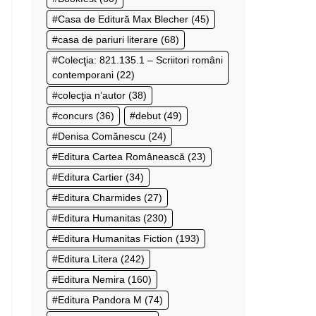
Casa de Editură Max Blecher
(45)
casa de pariuri literare
(68)
Colecţia: 821.135.1 – Scriitori români
contemporani
(22)
colecţia n’autor
(38)
concurs
(36)
debut
(49)
Denisa Comănescu
(24)
Editura Cartea Românească
(23)
Editura Cartier
(34)
Editura Charmides
(27)
Editura Humanitas
(230)
Editura Humanitas Fiction
(193)
Editura Litera
(242)
Editura Nemira
(160)
Editura Pandora M
(74)