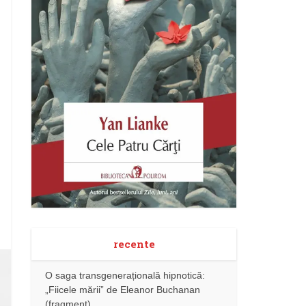
recente
O saga transgenerațională hipnotică:
„Fiicele mării” de Eleanor Buchanan
(fragment)