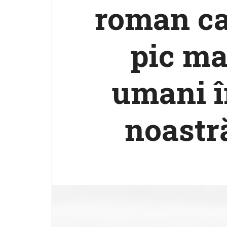
roman ca
pic ma
umani î
noastră