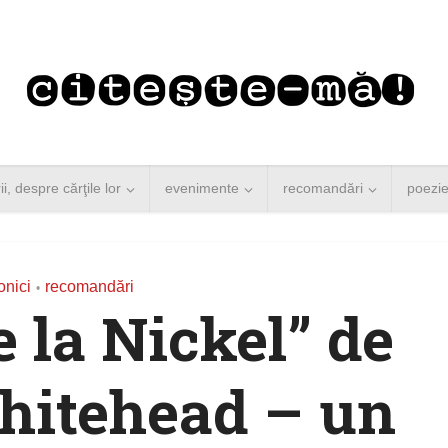
rii, despre cărţile lor
evenimente
recomandări
poezi
onici
recomandări
•
e la Nickel” de
hitehead – un