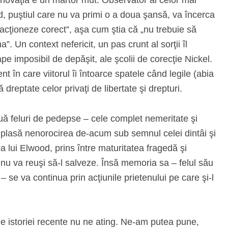
d, puştiul care nu va primi o a doua şansă, va încerca
acţioneze corect”, aşa cum ştia că „nu trebuie să
. Un context nefericit, un pas crunt al sorţii îl
ape imposibil de depăşit, ale şcolii de corecţie Nickel.
 în care viitorul îi întoarce spatele când legile (abia
 dreptate celor privaţi de libertate şi drepturi.
uă feluri de pedepse – cele complet nemeritate şi
Îşi plasă nenorocirea de-acum sub semnul celei dintâi şi
a lui Elwood, prins între maturitatea fragedă şi
, nu va reuşi să-l salveze. Însă memoria sa – felul său
 se va continua prin acţiunile prietenului pe care şi-l
 istoriei recente nu ne ating. Ne-am putea pune,