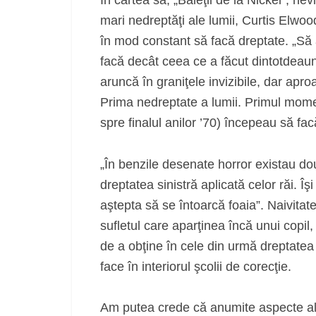
mari nedreptăţi ale lumii, Curtis Elwoo
în mod constant să facă dreptate. „Să 
facă decât ceea ce a făcut dintotdeauna”
aruncă în graniţele invizibile, dar apro
Prima nedreptate a lumii. Primul moment
spre finalul anilor ’70) începeau să facă
„În benzile desenate horror existau do
dreptatea sinistră aplicată celor răi. 
aştepta să se întoarcă foaia”. Naivitate
sufletul care aparţinea încă unui copil
de a obţine în cele din urmă dreptatea –
face în interiorul şcolii de corecţie.
Am putea crede că anumite aspecte ale