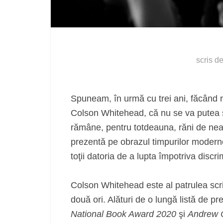
scris d
Spuneam, în urmă cu trei ani, făcând r
Colson Whitehead, că nu se va putea sc
rămâne, pentru totdeauna, răni de neat
prezentă pe obrazul timpurilor moderne
toţii datoria de a lupta împotriva discrim
Colson Whitehead este al patrulea scrii
două ori. Alături de o lungă listă de p
National Book Award 2020
şi
Andrew C