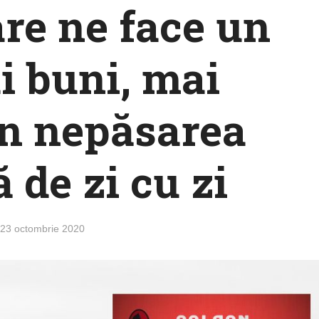
re ne face un
i buni, mai
n nepăsarea
 de zi cu zi
23 octombrie 2020