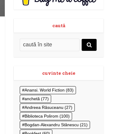
caută
cuvinte cheie
Anansi. World Fiction
(83)
anchetă
(77)
Andreea Răsuceanu
(27)
Biblioteca Polirom
(100)
Bogdan-Alexandru Stănescu
(21)
Bookfest
(60)