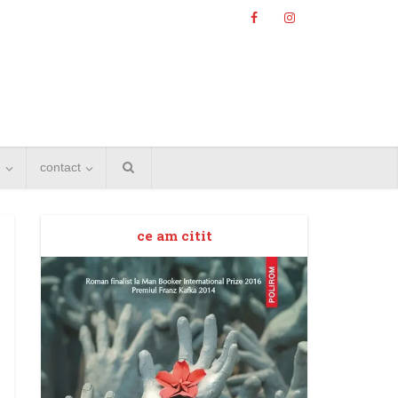
e
contact
ce am citit