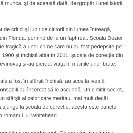
ă munca, şi de această dată, dezgropării unei istorii
de critici şi iubit de cititorii din lumea întreagă,
in Florida, pornind de la un fapt real. Şcoala Dozier
rie tragică a unor crime care nu au fost pedepsite pe
în 1900 şi închisă abia în 2011, şcoala de corecţie din
nevinovaţi şi-au pierdut viaţa în mâinile unor brute.
 a fost în sfârşit închisă, au scos la iveală
ponsabili au încercat să le ascundă. Un cimitir secret,
 un sfârşit al celor care meritau, mai mult decât
a ajunge la şcoala de corecţie, acesta este punctul
în romanul lui Whitehead.
evinovăţia e un martor mut. Observator al celor mai