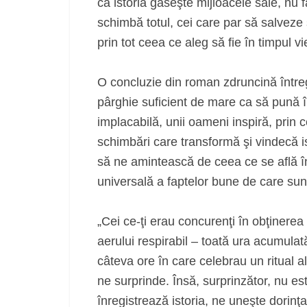
că istoria găseşte mijloacele sale, nu f
schimbă totul, cei care par să salveze s
prin tot ceea ce aleg să fie în timpul vie
O concluzie din roman zdruncină întreg
pârghie suficient de mare ca să pună în
implacabilă, unii oameni inspiră, prin
schimbări care transformă şi vindecă ist
să ne amintească de ceea ce se află în 
universală a faptelor bune de care sun
„Cei ce-ţi erau concurenţi în obţinerea 
aerului respirabil – toată ura acumulată
câteva ore în care celebrau un ritual al
ne surprinde. Însă, surprinzător, nu es
înregistrează istoria, ne uneşte dorinţ