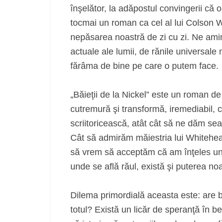
înşelător, la adăpostul convingerii că o
tocmai un roman ca cel al lui Colson 
nepăsarea noastră de zi cu zi. Ne amint
actuale ale lumii, de rănile universal
fărâma de bine pe care o putem face.
„Băieţii de la Nickel” este un roman de 
cutremură şi transformă, iremediabil, con
scriitoricească, atât cât să ne dăm sea
Cât să admirăm măiestria lui Whitehead
să vrem să acceptăm că am înţeles un 
unde se află răul, există şi puterea no
Dilema primordială aceasta este: are 
totul? Există un licăr de speranţă î