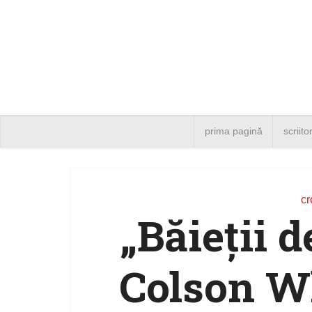
prima pagină
scriito
cr
„Băieţii d
Colson W