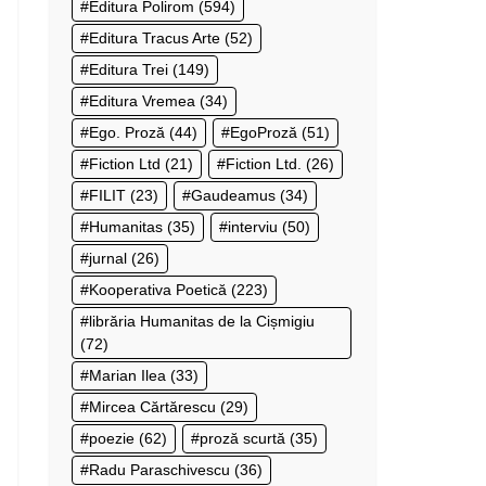
Editura Polirom
(594)
Editura Tracus Arte
(52)
Editura Trei
(149)
Editura Vremea
(34)
Ego. Proză
(44)
EgoProză
(51)
Fiction Ltd
(21)
Fiction Ltd.
(26)
FILIT
(23)
Gaudeamus
(34)
Humanitas
(35)
interviu
(50)
jurnal
(26)
Kooperativa Poetică
(223)
librăria Humanitas de la Cișmigiu
(72)
Marian Ilea
(33)
Mircea Cărtărescu
(29)
poezie
(62)
proză scurtă
(35)
Radu Paraschivescu
(36)