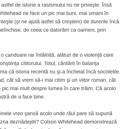
 astfel de istorie a rasismului nu ne priveşte. Însă
Whitehead ne face un pic mai buni, mai umani în
eşte (şi ne ajută astfel să creştem) de durerile încă
e neînchise, de ceea ce datorăm ca oameni, prin
o candoare rar întâlnită, alături de o violenţă care
ştiinţa cititorului. Totul, cântărit în balanţa
ma că istoria recentă nu şi-a încheiat încă socotelile.
, cât să vrem să-i mai citim şi un viitor roman, cât
pic mai mult despre lumea în care trăim. Că acolo
astră de a face bine.
binele vreo şansă acolo unde răul pare să supună
n bezna deznădejdii? Colson Whitehead demonstrează