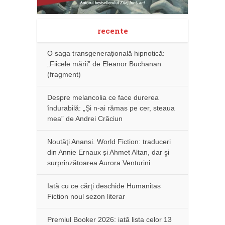
recente
O saga transgenerațională hipnotică:
„Fiicele mării” de Eleanor Buchanan
(fragment)
Despre melancolia ce face durerea
îndurabilă: „Și n-ai rămas pe cer, steaua
mea” de Andrei Crăciun
Noutăţi Anansi. World Fiction: traduceri
din Annie Ernaux și Ahmet Altan, dar şi
surprinzătoarea Aurora Venturini
Iată cu ce cărţi deschide Humanitas
Fiction noul sezon literar
Premiul Booker 2026: iată lista celor 13