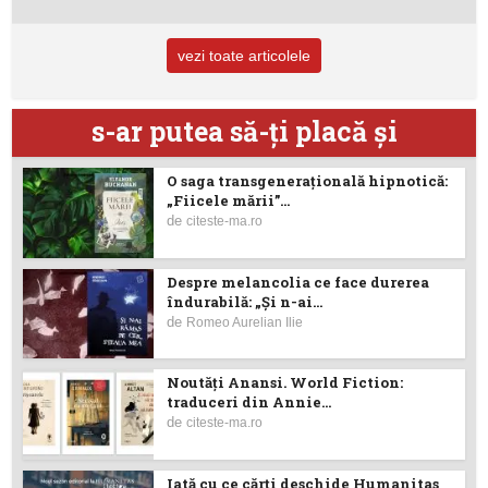
vezi toate articolele
s-ar putea să-ţi placă şi
O saga transgenerațională hipnotică:
„Fiicele mării”...
de
citeste-ma.ro
Despre melancolia ce face durerea
îndurabilă: „Și n-ai...
de
Romeo Aurelian Ilie
Noutăţi Anansi. World Fiction:
traduceri din Annie...
de
citeste-ma.ro
Iată cu ce cărţi deschide Humanitas