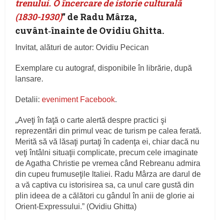
trenului. O încercare de istorie culturală
(1830-1930)
” de Radu Mârza,
cuvânt‑înainte de Ovidiu Ghitta.
Invitat, alături de autor: Ovidiu Pecican
Exemplare cu autograf, disponibile în librărie, după
lansare.
Detalii:
eveniment Facebook
.
„Aveţi în faţă o carte alertă despre practici şi
reprezentări din primul veac de turism pe calea ferată.
Merită să vă lăsaţi purtaţi în cadenţa ei, chiar dacă nu
veţi întâlni situaţii complicate, precum cele imaginate
de Agatha Christie pe vremea când Rebreanu admira
din cupeu frumuseţile Italiei. Radu Mârza are darul de
a vă captiva cu istorisirea sa, ca unul care gustă din
plin ideea de a călători cu gândul în anii de glorie ai
Orient-Expressului.” (Ovidiu Ghitta)