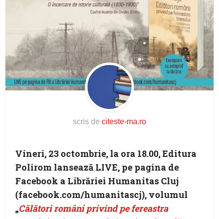
scris de
citeste-ma.ro
Vineri, 23 octombrie, la ora 18.00, Editura
Polirom lansează
LIVE
, pe pagina de
Facebook a Librăriei Humanitas Cluj
(facebook.com/humanitascj), volumul
„
Călători români privind pe fereastra