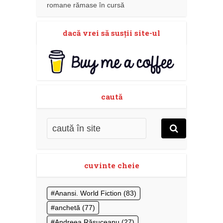
romane rămase în cursă
dacă vrei să susţii site-ul
caută
cuvinte cheie
Anansi. World Fiction
(83)
anchetă
(77)
Andreea Răsuceanu
(27)