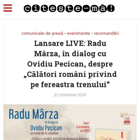
comunicate de presă
evenimente
recomandări
•
•
Lansare LIVE: Radu
Mârza, în dialog cu
Ovidiu Pecican, despre
„Călători români privind
pe fereastra trenului”
22 octombrie 2020