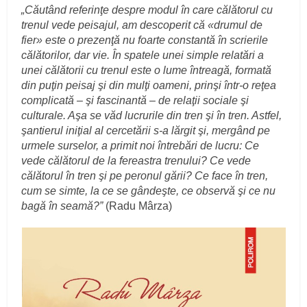
„Căutând referinţe despre modul în care călătorul cu
trenul vede peisajul, am descoperit că «drumul de
fier» este o prezenţă nu foarte constantă în scrierile
călătorilor, dar vie. În spatele unei simple relatări a
unei călătorii cu trenul este o lume întreagă, formată
din puţin peisaj şi din mulţi oameni, prinşi într-o reţea
complicată – şi fascinantă – de relaţii sociale şi
culturale. Aşa se văd lucrurile din tren şi în tren. Astfel,
şantierul iniţial al cercetării s-a lărgit şi, mergând pe
urmele surselor, a primit noi întrebări de lucru: Ce
vede călătorul de la fereastra trenului? Ce vede
călătorul în tren şi pe peronul gării? Ce face în tren,
cum se simte, la ce se gândeşte, ce observă şi ce nu
bagă în seamă?”
(Radu Mârza)