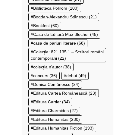
Biblioteca Polirom
(100)
Bogdan-Alexandru Stănescu
(21)
Bookfest
(60)
Casa de Editură Max Blecher
(45)
casa de pariuri literare
(68)
Colecţia: 821.135.1 – Scriitori români
contemporani
(22)
colecţia n’autor
(38)
concurs
(36)
debut
(49)
Denisa Comănescu
(24)
Editura Cartea Românească
(23)
Editura Cartier
(34)
Editura Charmides
(27)
Editura Humanitas
(230)
Editura Humanitas Fiction
(193)