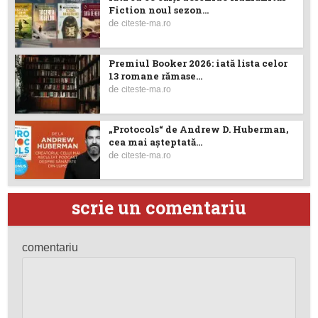
Fiction noul sezon...
de
citeste-ma.ro
Premiul Booker 2026: iată lista celor
13 romane rămase...
de
citeste-ma.ro
„Protocols“ de Andrew D. Huberman,
cea mai așteptată...
de
citeste-ma.ro
scrie un comentariu
comentariu