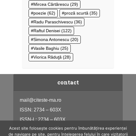
Mircea Cărtărescu
(29)
poezie
(62)
proză scurtă
(35)
Radu Paraschivescu
(36)
Raftul Denisei
(122)
Simona Antonescu
(20)
Vasile Baghiu
(25)
Viorica Răduţă
(28)
contact
mail@citeste-ma.ro
ISSN: 2734 – 603X
ISSN-L: 2734 – 603X
Acest site folosește cookies pentru îmbunătățirea experienței
citeste-ma.ro
de navigare pe site, pentru înțelegerea felului în care vizitatorii