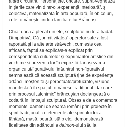
afară
circulant. Personajele, oricare, supra-veghează
iniţierile care vin dintr-o „experienţă interioară”, şi
colectivă, materializată în arta populară, în obiceiuri,
cele româneşti fiindu-i familiare lui Brâncuşi.
Chiar dacă a plecat din ele, sculptorul nu le-a trădat.
Dimpotrivă. Că „primitivitatea” operelor sale a fost
raportată şi la alte arte străvechi, cum este cea
africană, faptul se explică/s-a explicat prin
corespondenţa cutumelor şi exprimărilor artistice din
vechime și prezența lor în expoziții. Iar aşezarea
organicului/figurativului înăuntrul non-figurativul
semnalează că această sculptură ţine de experienţe
adânci, moştenite şi perpetuate/prelucrate, viziune
manifestată în spaţiul românesc tradiţional, dar care
prin procesul „alchimic” brâncuşian declanşează o
cotitură în limbajul sculptural. Obsesia de a comemora
momente, oameni de seamă români prin proiecte în
spirit tradiţional, cu elemente ale spiritului local:
fântână, masă, poartă, stâlp etc., demonstrează
fidelitatea din adâncuri a
daimon
-ului său la