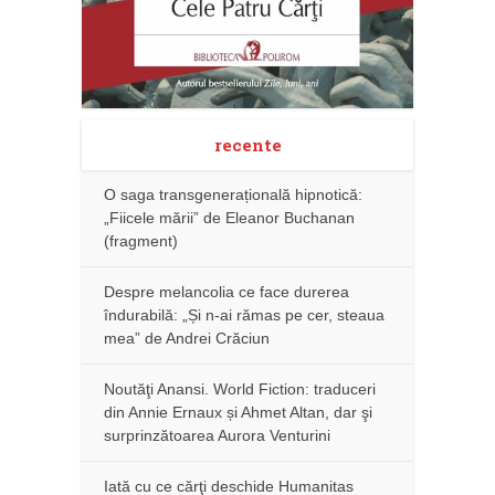
recente
O saga transgenerațională hipnotică:
„Fiicele mării” de Eleanor Buchanan
(fragment)
Despre melancolia ce face durerea
îndurabilă: „Și n-ai rămas pe cer, steaua
mea” de Andrei Crăciun
Noutăţi Anansi. World Fiction: traduceri
din Annie Ernaux și Ahmet Altan, dar şi
surprinzătoarea Aurora Venturini
Iată cu ce cărţi deschide Humanitas