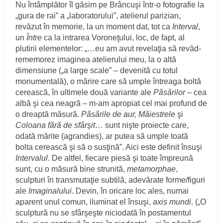
Nu întâmplător îl găsim pe Brâncuşi într-o fotografie la
„gura de rai” a „laboratorului”, atelierul parizian,
revăzut în memorie, la un moment dat, tot ca
Interval
,
un
Între
ca la intrarea Voroneţului, loc, de fapt, al
plutirii elementelor: „…eu am avut revelaţia să revăd-
rememorez imaginea atelierului meu, la o altă
dimensiune („a large scale” – devenită cu totul
monumentală), o mărire care să umple întreaga boltă
cerească, în ultimele două variante ale
Păsărilor
– cea
albă şi cea neagră – m-am apropiat cel mai profund de
o dreaptă măsură.
Păsările de aur, Măiestrele
şi
Coloana fără de sfârşit
… sunt nişte proiecte care,
odată mărite (agrandies), ar putea să umple toată
bolta cerească şi să o susţină”. Aici este definit însuşi
Intervalul
. De altfel, fiecare piesă şi toate împreună
sunt, cu o măsură bine strunită,
metamorphae
,
sculpturi în transmutaţie subtilă, adevărate forme/figuri
ale
Imaginalului
. Devin, în oricare loc ales, numai
aparent unul comun, iluminat el însuşi,
axis mundi
. („O
sculptură nu se sfârşeşte niciodată în postamentul