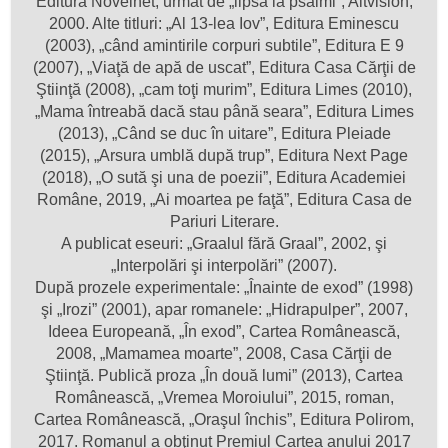
Editura Novelnet, urmat de „lipsă la psalmi”, Altvision,
2000. Alte titluri: „Al 13-lea Iov”, Editura Eminescu
(2003), „când amintirile corpuri subtile”, Editura E 9
(2007), „Viaţă de apă de uscat”, Editura Casa Cărţii de
Ştiinţă (2008), „cam toţi murim”, Editura Limes (2010),
„Mama întreabă dacă stau până seara”, Editura Limes
(2013), „Când se duc în uitare”, Editura Pleiade
(2015), „Arsura umblă după trup”, Editura Next Page
(2018), „O sută şi una de poezii”, Editura Academiei
Române, 2019, „Ai moartea pe faţă”, Editura Casa de
Pariuri Literare.
A publicat eseuri: „Graalul fără Graal”, 2002, şi
„Interpolări şi interpolări” (2007).
După prozele experimentale: „Înainte de exod” (1998)
şi „Irozi” (2001), apar romanele: „Hidrapulper”, 2007,
Ideea Europeană, „În exod”, Cartea Românească,
2008, „Mamamea moarte”, 2008, Casa Cărţii de
Ştiinţă. Publică proza „În două lumi” (2013), Cartea
Românească, „Vremea Moroiului”, 2015, roman,
Cartea Românească, „Oraşul închis”, Editura Polirom,
2017. Romanul a obţinut Premiul Cartea anului 2017