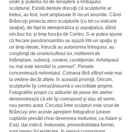
unde şi puterea lor de renaştere a limbajului
sculptural. Există destule discuţii că sculpturile ar
trebui, au fost, sunt amplasate în locuri anumite. Când
Brâncuşi proiecta strict sculpturile (cu tot cu indicele
spaţial), de fapt le atemporaliza şi aspaţializa, dând
oricărui loc şi timp funcţia de Centru. S-ar putea spune
că fiecare piesă/ansamblu se aşază într-un spaţiu şi
un timp ideale, întrucât au autonomia întregului, au
conştiinţă de sinele/sufletul lor, indiferent de
întâmplare, subiecţi, context, condiţionări. Arhetipalul
nu mai este sensibil la „vremuri”. Piesele
concentrează nelimitatul.
Coloana fără sfârşit
este mai
la vedere decât altele, în această privinţă. Oricum,
sculpturile îşi creează/asumă o vecinătate proprie.
Fotografiile proprii cu alăturări de piese din atelier
demonstrează că ele îşi corespund şi dau alt semn,
nou pentru autor. Circuitul între sculpturi este vizat de
Brâncuşi prin aceste apropieri fotografice (uneori
cuplările prevăd chiar devenirea motivelor, ca
Adam şi
Eva),
dar indică, îndeosebi, primordialitatea formei,
sunt mereu începătoare, în sensul cosmogonic.