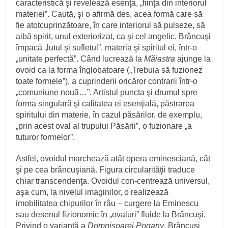
caracteristică şi revelează esenţa, „fiinţa din interiorul
materiei”. Caută, şi o afirmă des, acea formă care să
fie atotcuprinzătoare, în care interiorul să pulseze, să
aibă spirit, unul exteriorizat, ca şi cel angelic. Brâncuşi
împacă „lutul şi sufletul”, materia şi spiritul ei, într-o
„unitate perfectă”. Când lucrează la
Măiastra
ajunge la
ovoid ca la forma înglobatoare („Trebuia să fuzionez
toate formele”), a cuprinderii oricăror contrarii într-o
„comuniune nouă…”. Artistul puncta şi drumul spre
forma singulară şi calitatea ei esenţială, păstrarea
spiritului din materie, în cazul păsărilor, de exemplu,
„prin acest oval al trupului Păsării”, o fuzionare „a
tuturor formelor”.
Astfel, ovoidul marchează atât opera eminesciană, cât
şi pe cea brâncuşiană. Figura circularităţii traduce
chiar transcendenţa. Ovoidul con-centrează universul,
aşa cum, la nivelul imaginilor, o realizează
imobilitatea chipurilor în râu – curgere la Eminescu
sau desenul fizionomic în „ovaluri” fluide la Brâncuşi.
Privind o variantă a
Domnişoarei Pogany
, Brâncuşi