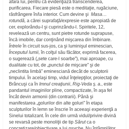
afara lui, pentru că evidenţiază transcenderea,
purificarea. Fiecare piesă este o meditaţie, rugăciune,
răsfrângere în/la interior. Cum devine şi
Masa…
rotundă,
a cărei suprafaţă/expresie este apropiată de
cer, explorându-l şi cuprinzându-l. Spiritele, 12,
revelează un centru, sunt pietre rotunde suprapuse,
încă imobile, dar conţinând mişcarea din îmbinare.
Întrele
în circuit sus-jos, ca şi luminişul eminescian,
Începutul lumii,
în colţul său făcător, exprimă facerea,
o sugerează („sete care-l soarbe”), mai aproape, cu
dualitate cu tot, de „punctul de mişcare” şi de
„neclintita limbă” eminesciană decât de sculptorii
timpului. În acelaşi timp, vidul înţelepţilor, proiectaţi de
Brâncuşi ca în
Imnul creaţiunii
,
Rig-Veda ş. a.
, este
pandantul imaginilor pline, compactizate, în aşa fel
încât devin armonii (din contrarii). Până şi
manifestarea „golurilor din alte goluri” în etapa
sculpturilor în lemn se înscrie în aceeaşi experienţă a
Sinelui totalizant. În cele din urmă vidul/privire divină
se revarsă peste monoliţii de tip
Sărut
ca o
concretizare/obiectivare a lui
psyche.
Nu întâmplător,