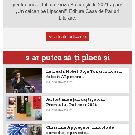
pentru proză, Filiala Proză Bucureşti. În 2021 apare
„Un calcan pe Lipscani”, Editura Casa de Pariuri
Literare.
vezi toate articolele
s-ar putea să-ţi placă şi
Laureata Nobel Olga Tokarczuk ar fi
folosit AI pentru...
de
citeste-ma.ro
Au fost anunţaţi câştigătorii
Premiului Pulitzer 2026
de
citeste-ma.ro
Christina Applegate: dincolo de
comedie, o poveste...