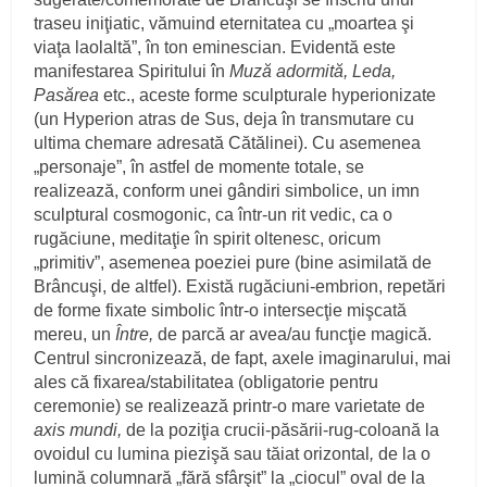
traseu iniţiatic, vămuind eternitatea cu „moartea şi
viaţa laolaltă”, în ton eminescian. Evidentă este
manifestarea Spiritului în
Muză adormită, Leda,
Pasărea
etc., aceste forme sculpturale hyperionizate
(un Hyperion atras de Sus, deja în transmutare cu
ultima chemare adresată Cătălinei). Cu asemenea
„personaje”, în astfel de momente totale, se
realizează, conform unei gândiri simbolice, un imn
sculptural cosmogonic, ca într-un rit vedic, ca o
rugăciune, meditaţie în spirit oltenesc, oricum
„primitiv”, asemenea poeziei pure (bine asimilată de
Brâncuşi, de altfel). Există rugăciuni-embrion, repetări
de forme fixate simbolic într-o intersecţie mişcată
mereu, un
Între,
de parcă ar avea/au funcţie magică.
Centrul sincronizează, de fapt, axele imaginarului, mai
ales că fixarea/stabilitatea (obligatorie pentru
ceremonie) se realizează printr-o mare varietate de
axis mundi,
de la poziţia crucii-păsării-rug-coloană la
ovoidul cu lumina piezişă sau tăiat orizontal
,
de la o
lumină columnară „fără sfârşit” la „ciocul” oval de la