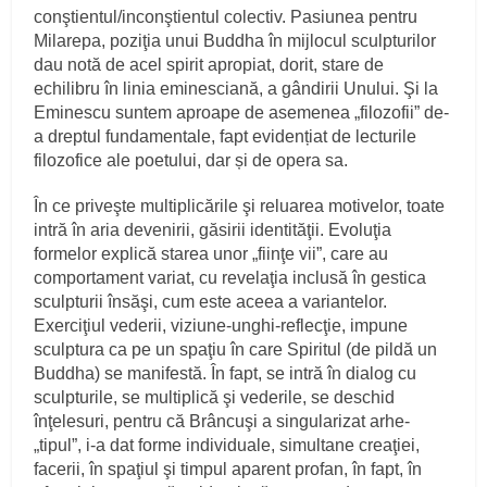
conştientul/inconştientul colectiv. Pasiunea pentru
Milarepa, poziţia unui Buddha în mijlocul sculpturilor
dau notă de acel spirit apropiat, dorit, stare de
echilibru în linia eminesciană, a gândirii Unului. Şi la
Eminescu suntem aproape de asemenea „filozofii” de-
a dreptul fundamentale, fapt evidențiat de lecturile
filozofice ale poetului, dar și de opera sa.
În ce priveşte multiplicările şi reluarea motivelor, toate
intră în aria devenirii, găsirii identităţii. Evoluţia
formelor explică starea unor „fiinţe vii”, care au
comportament variat, cu revelaţia inclusă în gestica
sculpturii însăşi, cum este aceea a variantelor.
Exerciţiul vederii, viziune-unghi-reflecţie, impune
sculptura ca pe un spaţiu în care Spiritul (de pildă un
Buddha) se manifestă. În fapt, se intră în dialog cu
sculpturile, se multiplică şi vederile, se deschid
înţelesuri, pentru că Brâncuşi a singularizat arhe-
„tipul”, i-a dat forme individuale, simultane creaţiei,
facerii, în spaţiul şi timpul aparent profan, în fapt, în