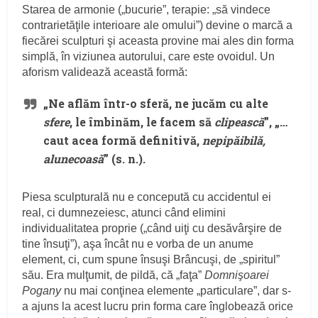
Starea de armonie („bucurie”, terapie: „să vindece
contrarietăţile interioare ale omului”) devine o marcă a
fiecărei sculpturi şi aceasta provine mai ales din forma
simplă, în viziunea autorului, care este ovoidul. Un
aforism validează această formă:
„Ne aflăm într-o sferă, ne jucăm cu alte
sfere
, le îmbinăm, le facem să
clipească
”, „…
caut acea formă definitivă,
nepipăibilă,
alunecoasă
” (s. n.).
Piesa sculpturală nu e concepută cu accidentul ei
real, ci dumnezeiesc, atunci când elimini
individualitatea proprie („când uiţi cu desăvârşire de
tine însuţi”), aşa încât nu e vorba de un anume
element, ci, cum spune însuşi Brâncuşi, de „spiritul”
său. Era mulţumit, de pildă, că „faţa”
Domnişoarei
Pogany
nu mai conţinea elemente „particulare”, dar s-
a ajuns la acest lucru prin forma care înglobează orice