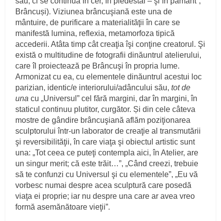
său, ci se continuă în cer, în piedestal – şi în pământ”,
Brâncuși). Viziunea brâncuşiană este una de
mântuire, de purificare a materialităţii în care se
manifestă lumina, reflexia, metamorfoza tipică
accederii. Atâta timp cât creaţia îşi conţine creatorul. Şi
există o multitudine de fotografii dinăuntrul atelierului,
care îl proiectează pe Brâncuşi în propria lume.
Armonizat cu ea, cu elementele dinăuntrul acestui loc
parizian, identic/e interiorului/adâncului său,
tot de
una
cu „Universul” cel fără margini, dar în margini, în
staticul continuu plutitor, curgător. Și din cele câteva
mostre de gândire brâncuşiană aflăm poziţionarea
sculptorului într-un laborator de creaţie al transmutării
şi reversibilităţii, în care viaţa şi obiectul artistic sunt
una: „Tot ceea ce puteţi contempla aici, în Atelier, are
un singur merit; că este trăit…”, „Când creezi, trebuie
să te confunzi cu Universul şi cu elementele”, „Eu vă
vorbesc numai despre acea sculptură care posedă
viaţa ei proprie; iar nu despre una care ar avea vreo
formă asemă­nătoare vieţii”.