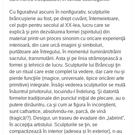
Cu figurativul ascuns în nonfigurativ, sculpturile
brâncuşiene au fost, pe drept cuvânt, întemeietoare,
cel puţin pentru secolul al XX-lea, lucru care se
explică şi prin dezvăluirea formei (spiritului) din
material printr-un proces sinonim cu oricare experienţă
interioară, din care urcă imagini şi simboluri,
purtătoare ale întregului, în momentul iluminării/trăirii
sacrului, transmutării. Asta şi pe linia strămoşească a
formei şi tehnicii de lucru. Sculpturile lui Brâncuşi ţin
de un ritual care este complet la vedere, dar care nu-şi
pierde funcţiile (magice, universale, tipice oricărei arte
primitive) integrale. Însăşi vederea sculpturilor se mută
înăuntrul privitorului, locuindu-l îndelung. Şi datorită
formelor tradiţionale din punctul iniţial de plecare, au o
putere dinăuntru, ca şi cum ar figura în inconştient,
sunt cathartice, absolvindu-ne, parcă, de vină
(tragică!?). Desigur, un traseu de evadare din „labirint”,
în accepţia artistului. Sculpturile se ţin, se
compactizează în interior (adesea și în exterior), n-au