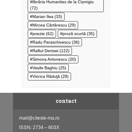
librăria Humanitas de la Cișmigiu
(72)
Marian Ilea
(33)
Mircea Cărtărescu
(29)
poezie
(62)
proză scurtă
(35)
Radu Paraschivescu
(36)
Raftul Denisei
(122)
Simona Antonescu
(20)
Vasile Baghiu
(25)
Viorica Răduţă
(28)
contact
mail@citeste-ma.ro
ISSN: 2734 – 603X