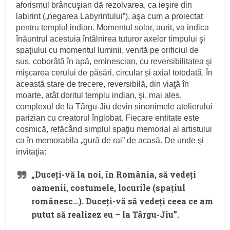
aforismul brâncuşian dă rezolvarea, ca ieşire din
labirint („negarea Labyrintului”), aşa cum a proiectat
pentru templul indian. Momentul solar, aurit, va indica
înăuntrul acestuia întâlnirea tuturor axelor timpului şi
spaţiului cu momentul luminii, venită pe orificiul de
sus, coborâtă în apă, eminescian, cu reversibilitatea şi
mişcarea cerului de păsări, circular și axial totodată. În
această stare de trecere, reversibilă, din viaţă în
moarte, atât doritul templu indian, şi, mai ales,
complexul de la Târgu-Jiu devin sinonimele atelierului
parizian cu creatorul înglobat. Fiecare entitate este
cosmică, refăcând simplul spaţiu memorial al artistului
ca în memorabila „gură de rai” de acasă. De unde şi
invitaţia:
„Duceţi-vă la noi, în România, să vedeţi
oamenii, costumele, locurile (spaţiul
românesc…). Duceţi-vă să vedeţi ceea ce am
putut să realizez eu – la Târgu-Jiu”.