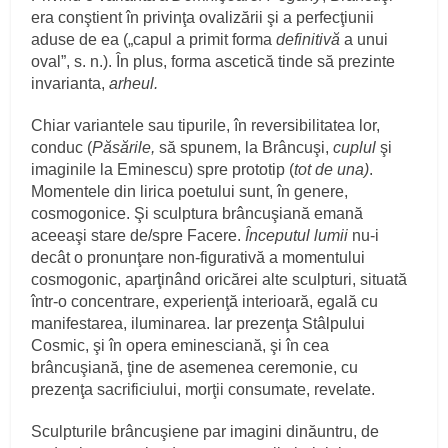
era conştient în privinţa ovalizării şi a perfecţiunii
aduse de ea („capul a primit forma
definitivă
a unui
oval”, s. n.). În plus, forma ascetică tinde să prezinte
invarianta,
arheul.
Chiar variantele sau tipurile, în reversibilitatea lor,
conduc (
Păsările,
să spunem, la Brâncuşi,
cuplul
şi
imaginile la Eminescu) spre prototip (
tot de una)
.
Momentele din lirica poetului sunt, în genere,
cosmogonice. Şi sculptura brâncuşiană emană
aceeaşi stare de/spre Facere.
Începutul lumii
nu-i
decât o pronunţare non-figurativă a momentului
cosmogonic, aparţinând oricărei alte sculpturi, situată
într-o concentrare, experienţă interioară, egală cu
manifestarea, iluminarea. Iar prezenţa Stâlpului
Cosmic, şi în opera eminesciană, şi în cea
brâncuşiană, ţine de asemenea ceremonie, cu
prezenţa sacrificiului, morţii consumate, revelate.
Sculpturile brâncuşiene par imagini dinăuntru, de