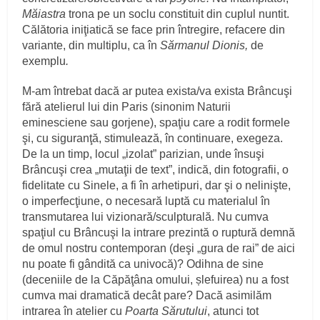
Măiastra
trona pe un soclu constituit din cuplul nuntit.
Călătoria iniţiatică se face prin întregire, refacere din
variante, din multiplu, ca în
Sărmanul Dionis,
de
exemplu
.
M-am întrebat dacă ar putea exista/va exista Brâncuşi
fără atelierul lui din Paris (sinonim Naturii
eminesciene sau gorjene), spaţiu care a rodit formele
şi, cu siguranţă, stimulează, în continuare, exegeza.
De la un timp, locul „izolat” parizian, unde însuşi
Brâncuşi crea „mutaţii de text”, indică, din fotografii, o
fidelitate cu Sinele, a fi în arhetipuri, dar şi o nelinişte,
o imperfecţiune, o necesară luptă cu materialul în
transmutarea lui vizionară/sculpturală. Nu cumva
spaţiul cu Brâncuşi la intrare prezintă o ruptură demnă
de omul nostru contemporan (deşi „gura de rai” de aici
nu poate fi gândită ca univocă)? Odihna de sine
(deceniile de la Căpăţâna omului, șlefuirea) nu a fost
cumva mai dramatică decât pare? Dacă asimilăm
intrarea în atelier cu
Poarta Sărutului
, atunci tot