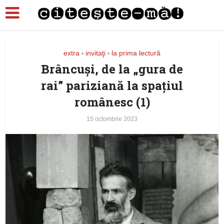
extra
invitaţi
la prima lectură
•
•
Brâncuşi, de la „gura de
rai” pariziană la spaţiul
românesc (1)
15 octombrie 2023