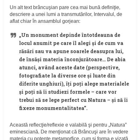
Un alt text brâncuşian pare cea mai bună definiţie,
descriere a unei lumi a transmutărilor, Intervalul, de
aflat chiar în ansamblul gorjean:
„Un monument depinde întotdeauna de
locul anumit pe care îl alegi şi de cum va
răsări sau va apune soarele deasupra lui,
de însăşi materia înconjurătoare… De abia
atunci, având aceste date (perspective,
fotografiate la diverse ore şi luate din
diferite unghiuri), îţi poţi alege materialele
şi poţi să îi studiezi formele – care vor
trebui să se lege perfect cu Natura – şi să îi
fixeze monumentalitatea”.
Această reflecţie/reflexie e valabilă şi pentru „Natura”
eminesciană. De menţionat că Brâncuşi are în vedere
materia cu potenţe metamorfice, cum şi forma e vizată