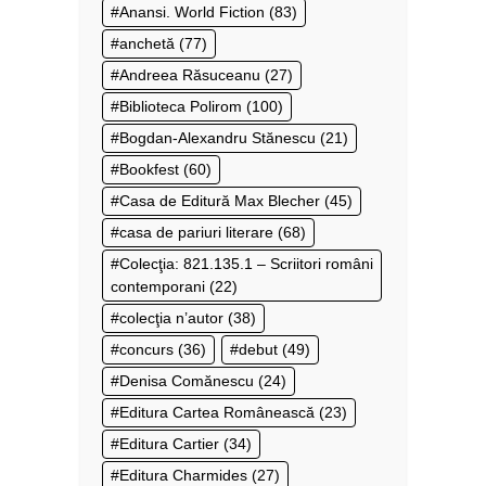
Anansi. World Fiction
(83)
anchetă
(77)
Andreea Răsuceanu
(27)
Biblioteca Polirom
(100)
Bogdan-Alexandru Stănescu
(21)
Bookfest
(60)
Casa de Editură Max Blecher
(45)
casa de pariuri literare
(68)
Colecţia: 821.135.1 – Scriitori români
contemporani
(22)
colecţia n’autor
(38)
concurs
(36)
debut
(49)
Denisa Comănescu
(24)
Editura Cartea Românească
(23)
Editura Cartier
(34)
Editura Charmides
(27)