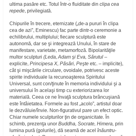
ultima pasăre etc. Totul într-o fluiditate din
clipa cea
repede
, privilegiată.
Chipurile în trecere, eternizate („de-a pururi în clipa
cea de azi”, Eminescu) fac parte dintr-o ceremonie a
echilibrului, multiplului; fiecare sculptură este
autonomă, dar se şi integrează Unului, în stare de
manifestare, varietate, metamorfoză. Bipolarităţile
multor sculpturi
(Leda, Adam şi Eva, Sărutul –
explicite,
Principesa X, Păsări, Peşte
etc. – implicite),
cât şi mişcările circulare, ovoidale, potrivesc aceste
spirite individuale la recunoaşterea Spiritului
Universal, sunt con/ţinute în memoria individului şi a
universului în acelaşi timp cu exteriorizarea lor
materială. Ceea ce ne învaţă sculptura brâncuşiană
este întâietatea. Formele au fost „acolo”, artistul doar
le dezvăluie/învie. Non-figurativul pare un efect optic.
Chiar numele sculpturilor ţin de organicitate. În
schimb, prezenţa unor
Buddha, Socrate, Himera,
prin
lumina pură (golurile), dă seamă de acel
înăuntru-