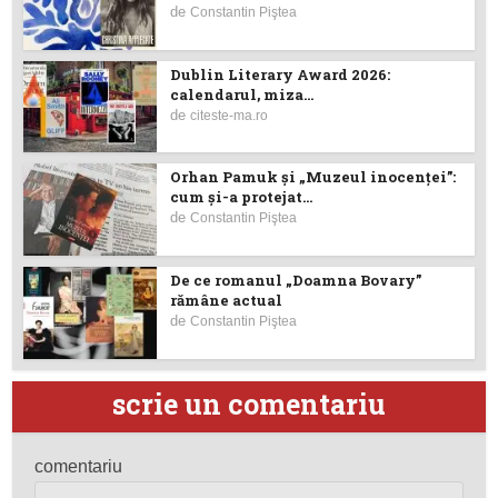
de
Constantin Piştea
Dublin Literary Award 2026:
calendarul, miza...
de
citeste-ma.ro
Orhan Pamuk și „Muzeul inocenței”:
cum și-a protejat...
de
Constantin Piştea
De ce romanul „Doamna Bovary”
rămâne actual
de
Constantin Piştea
scrie un comentariu
comentariu