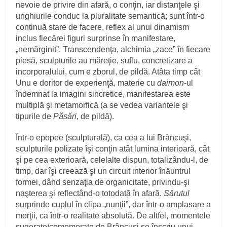
nevoie de privire din afară, o conţin, iar distanţele şi
unghiurile conduc la pluralitate semantică; sunt într-o
continuă stare de facere, reflex al unui dinamism
inclus fiecărei figuri surprinse în manifestare,
„nemărginit”. Transcendenţa, alchimia „zace” în fiecare
piesă, sculpturile au măreţie, suflu, concretizare a
incorporalului, cum e zborul, de pildă. Atâta timp cât
Unu e doritor de experienţă, materie cu
daimon
-ul
îndemnat la imagini sincretice, manifestarea este
multiplă şi metamorfică (a se vedea variantele şi
tipurile de
Păsări
, de pildă).
Într-o epopee (sculpturală), ca cea a lui Brâncuşi,
sculpturile polizate îşi conţin atât lumina interioară, cât
şi pe cea exterioară, celelalte dispun, totalizându-l, de
timp, dar îşi creează şi un circuit interior înăuntrul
formei, dând senzaţia de organicitate, privindu-şi
naşterea şi reflectând-o totodată în afară.
Sărutul
surprinde cuplul în clipa „nunţii”, dar într-o amplasare a
morţii, ca într-o realitate absolută. De altfel, momentele
sugerate/comemorate de Brâncuşi se înscriu unui