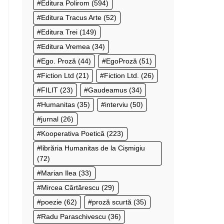
Editura Polirom
(594)
Editura Tracus Arte
(52)
Editura Trei
(149)
Editura Vremea
(34)
Ego. Proză
(44)
EgoProză
(51)
Fiction Ltd
(21)
Fiction Ltd.
(26)
FILIT
(23)
Gaudeamus
(34)
Humanitas
(35)
interviu
(50)
jurnal
(26)
Kooperativa Poetică
(223)
librăria Humanitas de la Cișmigiu
(72)
Marian Ilea
(33)
Mircea Cărtărescu
(29)
poezie
(62)
proză scurtă
(35)
Radu Paraschivescu
(36)