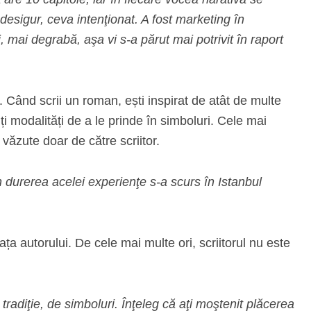
esigur, ceva intenţionat. A fost marketing în
mai degrabă, aşa vi s-a părut mai potrivit în raport
 Când scrii un roman, ești inspirat de atât de multe
i modalități de a le prinde în simboluri. Cele mai
i văzute doar de către scriitor.
din durerea acelei experienţe s-a scurs în Istanbul
ața autorului. De cele mai multe ori, scriitorul nu este
radiţie, de simboluri. Înţeleg că aţi moştenit plăcerea