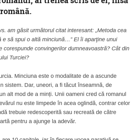
omanul, al treilea scris de el, însă
 română.
 am găsit următorul citat interesant: „Metoda cea
e să spui o altă minciună…” El îi aparţine unui
ţie corespunde convingerilor dumneavoastră? Cât din
ului Turciei?
urcia. Minciuna este o modalitate de a ascunde
 sistem. Dar, uneori, a fi tăcut înseamnă, de
n alt mod de a minți. Unii oameni cred că romanul
devărul nu este limpede în acea oglindă, contrar celor
indă trebuie redescoperită sau recreată de către
spartă pentru a ajunge la adevăr.
e 10 capitole, iar în fiecare vocea narativă se