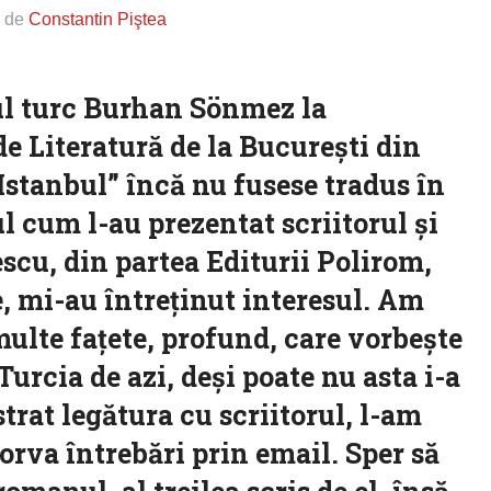
s de
Constantin Piştea
rul turc Burhan Sönmez la
de Literatură de la Bucureşti din
Istanbul” încă nu fusese tradus în
 cum l-au prezentat scriitorul şi
u, din partea Editurii Polirom,
e, mi-au întreţinut interesul. Am
ulte faţete, profund, care vorbeşte
urcia de azi, deşi poate nu asta i-a
trat legătura cu scriitorul, l-am
rva întrebări prin email. Sper să