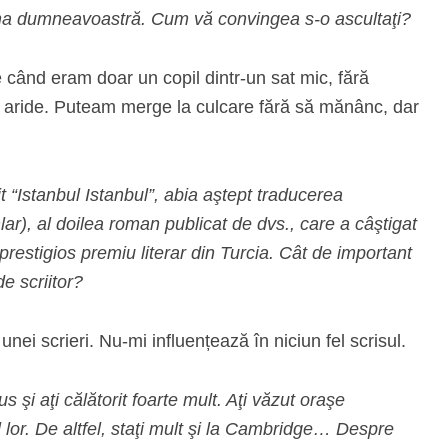
ma dumneavoastră. Cum vă convingea s-o ascultaţi?
când eram doar un copil dintr-un sat mic, fără
ne aride. Puteam merge la culcare fără să mănânc, dar
 “Istanbul Istanbul”, abia aştept traducerea
), al doilea roman publicat de dvs., care a câştigat
prestigios premiu literar din Turcia. Cât de important
e scriitor?
ei scrieri. Nu-mi influențează în niciun fel scrisul.
us şi aţi călătorit foarte mult. Aţi văzut oraşe
l lor. De altfel, staţi mult şi la Cambridge… Despre