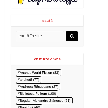
caută
cuvinte cheie
Anansi. World Fiction
(83)
anchetă
(77)
Andreea Răsuceanu
(27)
Biblioteca Polirom
(100)
Bogdan-Alexandru Stănescu
(21)
Bookfest
(60)