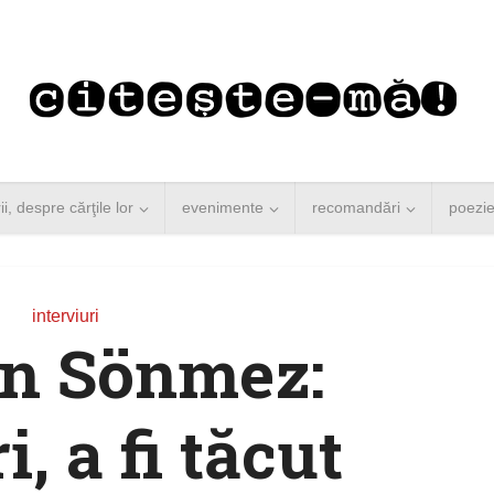
rii, despre cărţile lor
evenimente
recomandări
poezi
interviuri
n Sönmez:
, a fi tăcut