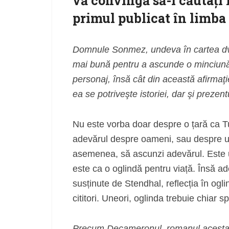
vă convingă să-i căutaţi r
primul publicat în limba
Domnule Sonmez, undeva în cartea dvs.
mai bună pentru a ascunde o minciună 
personaj, însă cât din această afirma
ea se potriveşte istoriei, dar şi prezent
Nu este vorba doar despre o țară ca T
adevărul despre oameni, sau despre un
asemenea, să ascunzi adevărul. Este u
este ca o oglindă pentru viață. Însă a
susținute de Stendhal, reflecția în ogl
cititori. Uneori, oglinda trebuie chiar 
Precum Decameronul, romanul acesta ar