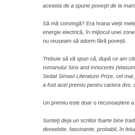
aceasta de a spune poveşti de la ma
Să mă convingă? Era hrana vieții mele 
energie electrică, în mijlocul unei zo
nu reușeam să adorm fără povești.
Trebuie să vă spun că, după ce am citit
romanului Sins and Innocents (Masumlar
Sedat Simavi Literature Prize, cel mai 
a fost acel premiu pentru cariera dvs. d
Un premiu este doar o recunoaștere a un
Sunteţi deja un scriitor foarte bine trad
deosebite, fascinante, probabil, în felu