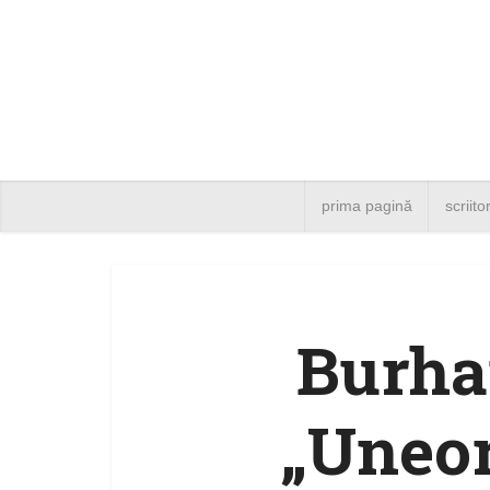
prima pagină
scriito
Burha
„Uneori