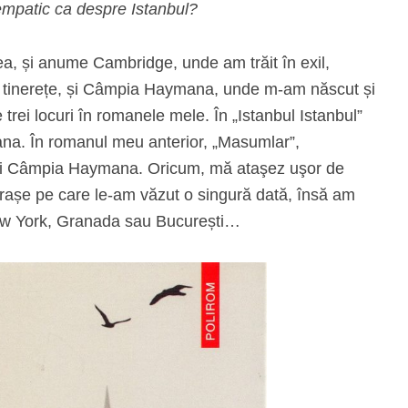
e empatic ca despre Istanbul?
mea, și anume Cambridge, unde am trăit în exil,
 în tinerețe, și Câmpia Haymana, unde m-am născut și
trei locuri în romanele mele. În „Istanbul Istanbul”
na. În romanul meu anterior, „Masumlar”,
e și Câmpia Haymana. Oricum, mă ataşez uşor de
orașe pe care le-am văzut o singură dată, însă am
New York, Granada sau București…