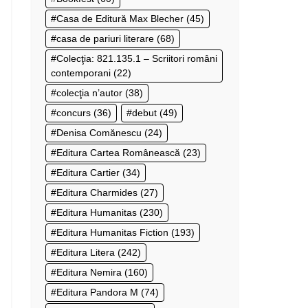
Casa de Editură Max Blecher
(45)
casa de pariuri literare
(68)
Colecţia: 821.135.1 – Scriitori români
contemporani
(22)
colecţia n’autor
(38)
concurs
(36)
debut
(49)
Denisa Comănescu
(24)
Editura Cartea Românească
(23)
Editura Cartier
(34)
Editura Charmides
(27)
Editura Humanitas
(230)
Editura Humanitas Fiction
(193)
Editura Litera
(242)
Editura Nemira
(160)
Editura Pandora M
(74)