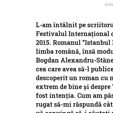
scri
L-am întâlnit pe scriito
Festivalul Internaţional 
2015. Romanul “Istanbul 
limba română, însă modul
Bogdan Alexandru-Stănesc
cea care avea să-l public
descoperit un roman cu m
extrem de bine şi despre T
fost intenţia. Cum am păs
rugat să-mi răspundă câto