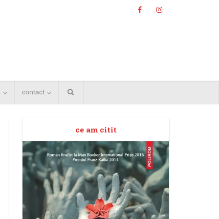
e
contact
ce am citit