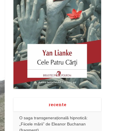
recente
O saga transgenerațională hipnotică:
„Fiicele mării” de Eleanor Buchanan
(fragment)