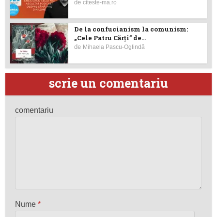
de
citeste-ma.ro
De la confucianism la comunism:
„Cele Patru Cărți” de...
de
Mihaela Pascu-Oglindă
scrie un comentariu
comentariu
Nume
*