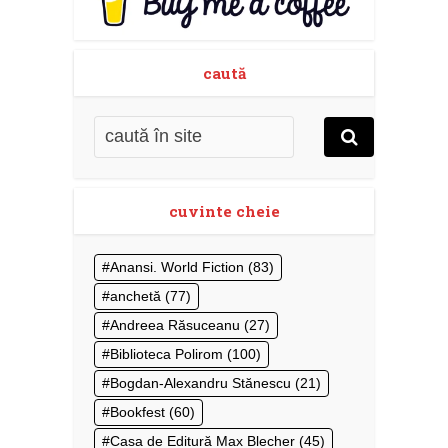
caută
cuvinte cheie
Anansi. World Fiction
(83)
anchetă
(77)
Andreea Răsuceanu
(27)
Biblioteca Polirom
(100)
Bogdan-Alexandru Stănescu
(21)
Bookfest
(60)
Casa de Editură Max Blecher
(45)