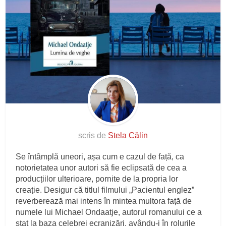
scris de
Stela Călin
Se întâmplă uneori, așa cum e cazul de față, ca
notorietatea unor autori să fie eclipsată de cea a
producțiilor ulterioare, pornite de la propria lor
creație. Desigur că titlul filmului „Pacientul englez”
reverberează mai intens în mintea multora față de
numele lui Michael Ondaatje, autorul romanului ce a
stat la baza celebrei ecranizări, avându-i în rolurile