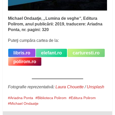
Michael Ondaatje,
„
Lumina de veghe
“
, Editura
Polirom, anul publicării: 2019, traducere: Ariadna
Ponta, nr. pagini: 320
Puteţi cumpăra cartea de la:
libris.ro
elefant.ro
carturesti.ro
polirom.ro
Fotografie reprezentativă:
Laura Chouette
/
Unsplash
Ariadna Ponta
Biblioteca Polirom
Editura Polirom
Michael Ondaatje