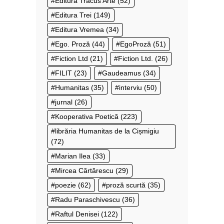
Editura Tracus Arte
(52)
Editura Trei
(149)
Editura Vremea
(34)
Ego. Proză
(44)
EgoProză
(51)
Fiction Ltd
(21)
Fiction Ltd.
(26)
FILIT
(23)
Gaudeamus
(34)
Humanitas
(35)
interviu
(50)
jurnal
(26)
Kooperativa Poetică
(223)
librăria Humanitas de la Cișmigiu
(72)
Marian Ilea
(33)
Mircea Cărtărescu
(29)
poezie
(62)
proză scurtă
(35)
Radu Paraschivescu
(36)
Raftul Denisei
(122)