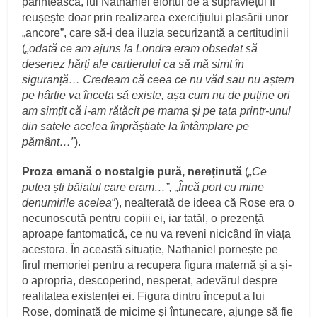
părintească, lui Nathaniel efortul de a supraviețui îi
reușește doar prin realizarea exercițiului plasării unor
„ancore”, care să-i dea iluzia securizantă a certitudinii
(
„odată ce am ajuns la Londra eram obsedat să
desenez hărți ale cartierului ca să mă simt în
siguranță… Credeam că ceea ce nu văd sau nu aștern
pe hârtie va înceta să existe, așa cum nu de puține ori
am simțit că i-am rătăcit pe mama și pe tata printr-unul
din satele acelea împrăștiate la întâmplare pe
pământ…”
).
Proza emană o nostalgie pură, nereținută
(
„Ce
putea ști băiatul care eram…”, „Încă port cu mine
denumirile acelea
“), nealterată de ideea că Rose era o
necunoscută pentru copiii ei, iar tatăl, o prezență
aproape fantomatică, ce nu va reveni nicicând în viața
acestora. În această situație, Nathaniel pornește pe
firul memoriei pentru a recupera figura maternă și a și-
o apropria, descoperind, nesperat, adevărul despre
realitatea existenței ei. Figura dintru început a lui
Rose, dominată de micime și întunecare, ajunge să fie