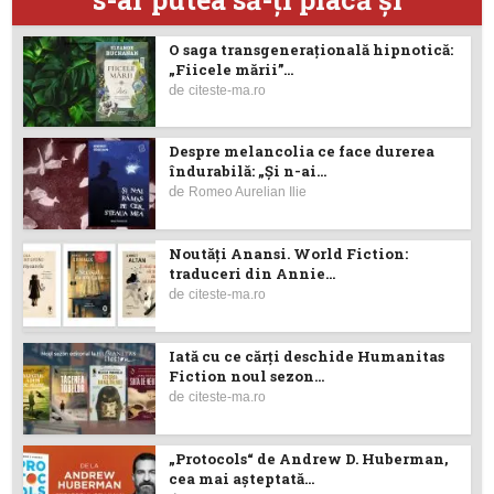
O saga transgenerațională hipnotică:
„Fiicele mării”...
de
citeste-ma.ro
Despre melancolia ce face durerea
îndurabilă: „Și n-ai...
de
Romeo Aurelian Ilie
Noutăţi Anansi. World Fiction:
traduceri din Annie...
de
citeste-ma.ro
Iată cu ce cărţi deschide Humanitas
Fiction noul sezon...
de
citeste-ma.ro
„Protocols“ de Andrew D. Huberman,
cea mai așteptată...