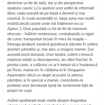
devenise un fel de tată), dar și din perspectiva
spațiului casnic (
„Cu ajutorul unor astfel de informații
false, viața noastră de pe barjă a devenit și mai
casnică. În ciuda austerității ei, barja avea mai multă
mobilă decât casele unde mă întâlneam eu cu
Agnes.”
). Deși populată cu fel de fel de manevre
obscure – întâlniri misterioase, contrabandă cu ogari
de curse, transporturi bizare în miez de noapte –
întreaga țesătură narativă gravitează stăruitor în umbra
amintirii părinților și, mai ales, a imaginii mamei. Dar
această poză duioasă, chiar tandră, suferă o bruscă
implozie odată cu descoperirea, de către Rachel, în
pivnița casei, a cufărului ce ar fi trebuit să o însoțească
pe Rose, mama lor, în călătoria ei în Singapore.
Aparențele ridică un deget acuzator la adresa
părinților, și în special a mamei, creionându-le
portretul unor denaturați lipsiți de sentimente față de
proprii lor copii.
Având spulberate toate visele despre dragostea