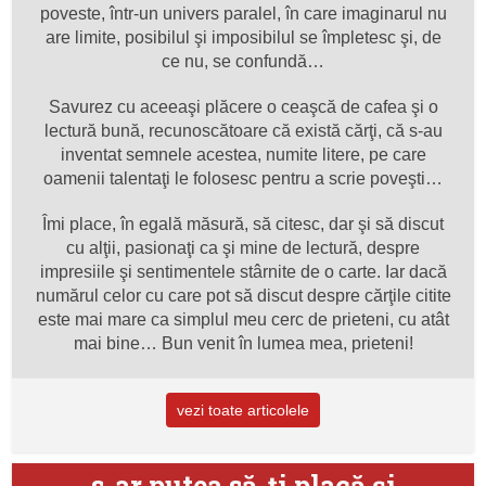
poveste, într-un univers paralel, în care imaginarul nu
are limite, posibilul şi imposibilul se împletesc şi, de
ce nu, se confundă…
Savurez cu aceeaşi plăcere o ceaşcă de cafea şi o
lectură bună, recunoscătoare că există cărţi, că s-au
inventat semnele acestea, numite litere, pe care
oamenii talentaţi le folosesc pentru a scrie poveşti…
Îmi place, în egală măsură, să citesc, dar şi să discut
cu alţii, pasionaţi ca şi mine de lectură, despre
impresiile şi sentimentele stârnite de o carte. Iar dacă
numărul celor cu care pot să discut despre cărţile citite
este mai mare ca simplul meu cerc de prieteni, cu atât
mai bine… Bun venit în lumea mea, prieteni!
vezi toate articolele
s-ar putea să-ţi placă şi