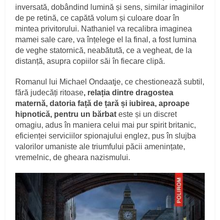
inversată, dobândind lumină și sens, similar imaginilor
de pe retină, ce capătă volum și culoare doar în
mintea privitorului. Nathaniel va recalibra imaginea
mamei sale care, va înțelege el la final, a fost lumina
de veghe statornică, neabătută, ce a vegheat, de la
distanță, asupra copiilor săi în fiecare clipă.
Romanul lui Michael Ondaatje, ce chestionează subtil,
fără judecăți ritoase
, relația dintre dragostea
maternă, datoria față de țară și iubirea, aproape
hipnotică, pentru un bărbat
este și un discret
omagiu, adus în maniera celui mai pur spirit britanic,
eficienței serviciilor spionajului englez, pus în slujba
valorilor umaniste ale triumfului păcii amenințate,
vremelnic, de gheara nazismului.