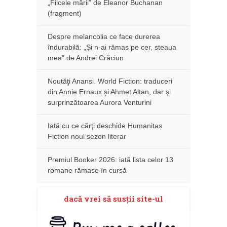
„Fiicele mării” de Eleanor Buchanan
(fragment)
Despre melancolia ce face durerea
îndurabilă: „Și n-ai rămas pe cer, steaua
mea” de Andrei Crăciun
Noutăţi Anansi. World Fiction: traduceri
din Annie Ernaux și Ahmet Altan, dar şi
surprinzătoarea Aurora Venturini
Iată cu ce cărţi deschide Humanitas
Fiction noul sezon literar
Premiul Booker 2026: iată lista celor 13
romane rămase în cursă
dacă vrei să susţii site-ul