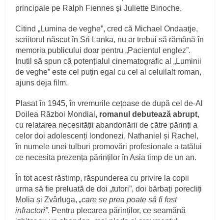
principale pe Ralph Fiennes și Juliette Binoche.
Citind „Lumina de veghe”, cred că Michael Ondaatje,
scriitorul născut în Sri Lanka, nu ar trebui să rămână în
memoria publicului doar pentru „Pacientul englez”.
Inutil să spun că potențialul cinematografic al „Luminii
de veghe” este cel puțin egal cu cel al celuilalt roman,
ajuns deja film.
Plasat în 1945, în vremurile cețoase de după cel de-Al
Doilea Război Mondial,
romanul debutează abrupt
,
cu relatarea necesității abandonării de către părinți a
celor doi adolescenți londonezi, Nathaniel și Rachel,
în numele unei tulburi promovări profesionale a tatălui
ce necesita prezența părinților în Asia timp de un an.
În tot acest răstimp, răspunderea cu privire la copii
urma să fie preluată de doi „tutori”, doi bărbați porecliți
Molia și Zvârluga,
„care se prea poate să fi fost
infractori”
. Pentru plecarea părinților, ce seamănă