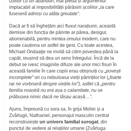
izbitor cu un abandon, mai pleda și argumentul
implacabil al imposibilității părăsirii școlilor
„la care
fuseseră admiși cu atâta greutate”
.
Dacă ar fi să înghețăm aici fluxul narațiunii, această
demisie din funcția de părinte ar părea, desigur,
abominabilă, pentru mintea omului modern, care nu
poate cauționa un astfel de gest. Cu toate acestea,
Michael Ondaatje ne invită să citim povestea până la
capăt, reușind să dea un sens întregului. Încă de la
debut se ivesc imaginile difuze ale unor mici fisuri în
această familie în care copiii erau obișnuiți cu
„povești
incomplete”
ori cu nebuloasa vieții părinților lor (
„foarte
rar ne vorbiseră despre viețile lor”),
astfel că
„pentru
familia noastră nu era așa o calamitate, nu se
prăbușea nimic dacă ne lăsau acasă…”
.
Ajuns, împreună cu sora sa, în grija Moliei și a
Zvârlugii, Nathaniel, personajul masculin central
reconstruiește
un univers familial surogat
, din
punctul de vedere al relațiilor umane (Zvârluga