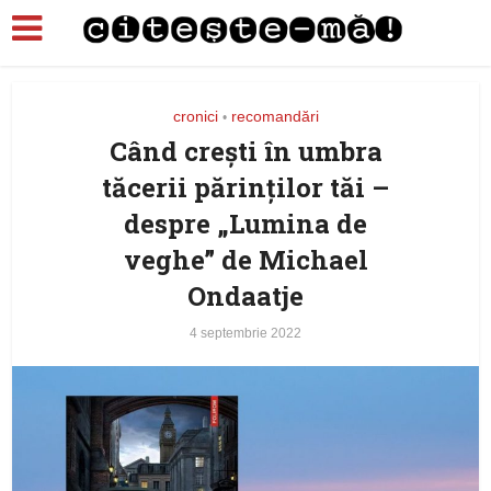
cronici
recomandări
•
Când crești în umbra
tăcerii părinților tăi –
despre „Lumina de
veghe” de Michael
Ondaatje
4 septembrie 2022