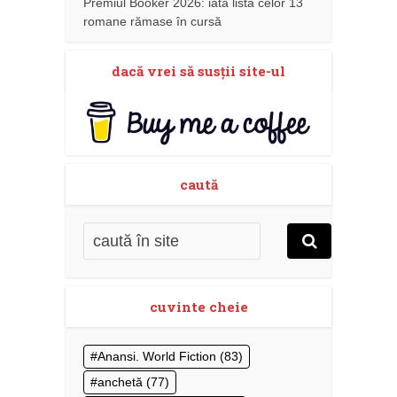
Premiul Booker 2026: iată lista celor 13
romane rămase în cursă
dacă vrei să susţii site-ul
caută
cuvinte cheie
Anansi. World Fiction
(83)
anchetă
(77)