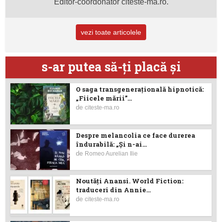
Editor-coordonator citeste-ma.ro.
vezi toate articolele
s-ar putea să-ţi placă şi
O saga transgenerațională hipnotică:
„Fiicele mării”...
de
citeste-ma.ro
Despre melancolia ce face durerea
îndurabilă: „Și n-ai...
de
Romeo Aurelian Ilie
Noutăţi Anansi. World Fiction:
traduceri din Annie...
de
citeste-ma.ro