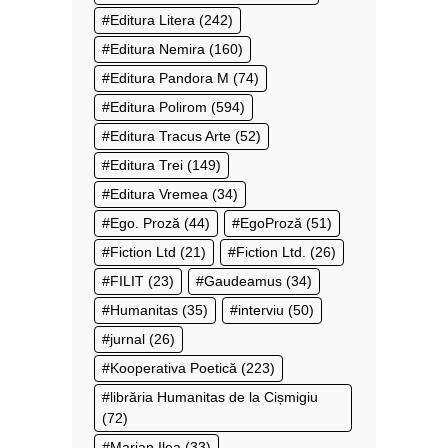
Editura Litera
(242)
Editura Nemira
(160)
Editura Pandora M
(74)
Editura Polirom
(594)
Editura Tracus Arte
(52)
Editura Trei
(149)
Editura Vremea
(34)
Ego. Proză
(44)
EgoProză
(51)
Fiction Ltd
(21)
Fiction Ltd.
(26)
FILIT
(23)
Gaudeamus
(34)
Humanitas
(35)
interviu
(50)
jurnal
(26)
Kooperativa Poetică
(223)
librăria Humanitas de la Cișmigiu
(72)
Marian Ilea
(33)