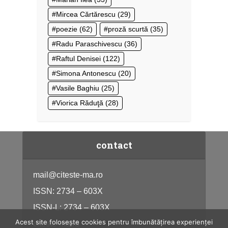
Mircea Cărtărescu
(29)
poezie
(62)
proză scurtă
(35)
Radu Paraschivescu
(36)
Raftul Denisei
(122)
Simona Antonescu
(20)
Vasile Baghiu
(25)
Viorica Răduţă
(28)
contact
mail@citeste-ma.ro
ISSN: 2734 – 603X
ISSN-L: 2734 – 603X
Acest site folosește cookies pentru îmbunătățirea experienței
citeste-ma.ro