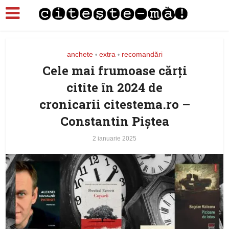
anchete
extra
recomandări
•
•
Cele mai frumoase cărți
citite în 2024 de
cronicarii citestema.ro –
Constantin Piştea
2 ianuarie 2025