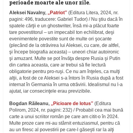
perioade moarte ale unor zile.
Aleksei Navalny,
„Patriot”
(Editura Litera, 2024, nr.
pagini: 496, traducere: Gabriel Tudor) / Nu ştiu dacă în
spatele cărţii e un ghostwriter, însă mi-a plăcut foarte
tare povestitorul – un impecabil ton echilibrat, deşi
evenimentele povestite sunt de multe ori şocante
(plecând de la otrăvirea lui Aleksei, cu care, de altfel,
şi începe biografia aceasta) – uneori chiar autoironic
şi amuzant. Multe se pot învăţa despre Rusia şi Putin
din cartea aceasta, care ar trebui să fie lectură
obligatorie pentru pro-ruşi. Ce nu am înţeles, ca mulţi
alţii, a fost de ce Aleksei s-a întors în Rusia după a fost
internat în Germania în urma otrăvirii. Idealismul nu l-a
ajutat, iar consecinţele erau previzibile.
Bogdan Răileanu,
„Picioare de lotus”
(Editura
Polirom, 2024, nr. pagini: 232) / Probabil cea mai bună
carte a unui scriitor român pe care am citit-o în 2024.
Multe proze care mi-au stârnit entuziasmul, pentru că
au un firesc al povestirii pe care-l găseşti rar la alţi