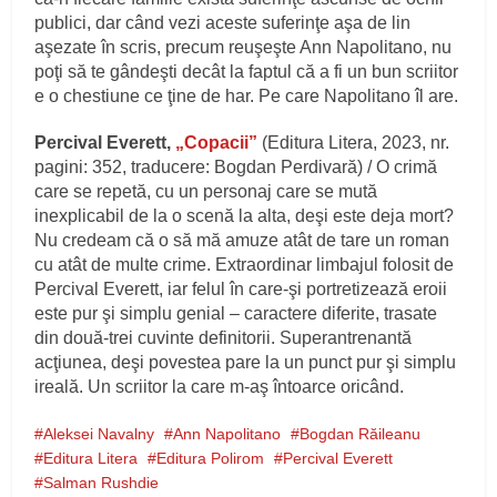
publici, dar când vezi aceste suferinţe aşa de lin
aşezate în scris, precum reuşeşte Ann Napolitano, nu
poţi să te gândeşti decât la faptul că a fi un bun scriitor
e o chestiune ce ţine de har. Pe care Napolitano îl are.
Percival Everett,
„Copacii”
(Editura Litera, 2023, nr.
pagini: 352, traducere: Bogdan Perdivară) / O crimă
care se repetă, cu un personaj care se mută
inexplicabil de la o scenă la alta, deşi este deja mort?
Nu credeam că o să mă amuze atât de tare un roman
cu atât de multe crime. Extraordinar limbajul folosit de
Percival Everett, iar felul în care-şi portretizează eroii
este pur şi simplu genial – caractere diferite, trasate
din două-trei cuvinte definitorii. Superantrenantă
acţiunea, deşi povestea pare la un punct pur şi simplu
ireală. Un scriitor la care m-aş întoarce oricând.
Aleksei Navalny
Ann Napolitano
Bogdan Răileanu
Editura Litera
Editura Polirom
Percival Everett
Salman Rushdie