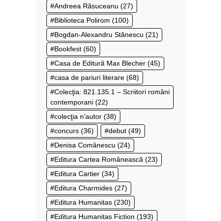
Andreea Răsuceanu
(27)
Biblioteca Polirom
(100)
Bogdan-Alexandru Stănescu
(21)
Bookfest
(60)
Casa de Editură Max Blecher
(45)
casa de pariuri literare
(68)
Colecţia: 821.135.1 – Scriitori români
contemporani
(22)
colecţia n’autor
(38)
concurs
(36)
debut
(49)
Denisa Comănescu
(24)
Editura Cartea Românească
(23)
Editura Cartier
(34)
Editura Charmides
(27)
Editura Humanitas
(230)
Editura Humanitas Fiction
(193)