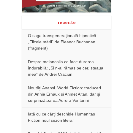
recente
O saga transgenerațională hipnotică:
„Fiicele mării” de Eleanor Buchanan
(fragment)
Despre melancolia ce face durerea
îndurabilă: „Și n-ai rămas pe cer, steaua
mea” de Andrei Crăciun
Noutăţi Anansi. World Fiction: traduceri
din Annie Ernaux și Ahmet Altan, dar şi
surprinzătoarea Aurora Venturini
Iată cu ce cărţi deschide Humanitas
Fiction noul sezon literar