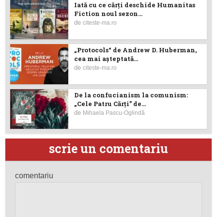
Iată cu ce cărţi deschide Humanitas
Fiction noul sezon...
de
citeste-ma.ro
„Protocols“ de Andrew D. Huberman,
cea mai așteptată...
de
citeste-ma.ro
De la confucianism la comunism:
„Cele Patru Cărți” de...
de
Mihaela Pascu-Oglindă
scrie un comentariu
comentariu