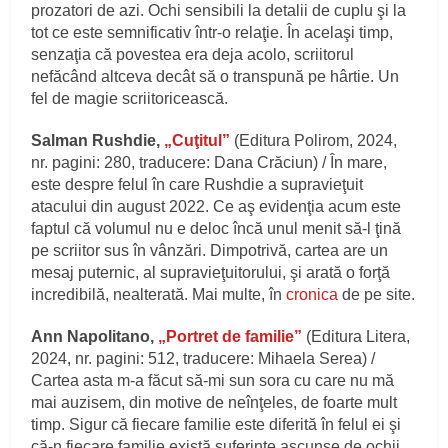
prozatori de azi. Ochi sensibili la detalii de cuplu şi la
tot ce este semnificativ într-o relaţie. În acelaşi timp,
senzaţia că povestea era deja acolo, scriitorul
nefăcând altceva decât să o transpună pe hârtie. Un
fel de magie scriitoricească.
Salman Rushdie,
„Cuţitul”
(Editura Polirom, 2024,
nr. pagini: 280, traducere: Dana Crăciun) / În mare,
este despre felul în care Rushdie a supravieţuit
atacului din august 2022. Ce aş evidenţia acum este
faptul că volumul nu e deloc încă unul menit să-l ţină
pe scriitor sus în vânzări. Dimpotrivă, cartea are un
mesaj puternic, al supravieţuitorului, şi arată o forţă
incredibilă, nealterată. Mai multe, în
cronica
de pe site.
Ann Napolitano,
„Portret de familie”
(Editura Litera,
2024, nr. pagini: 512, traducere: Mihaela Serea) /
Cartea asta m-a făcut să-mi sun sora cu care nu mă
mai auzisem, din motive de neînţeles, de foarte mult
timp. Sigur că fiecare familie este diferită în felul ei şi
că-n fiecare familie există suferinţe ascunse de ochii