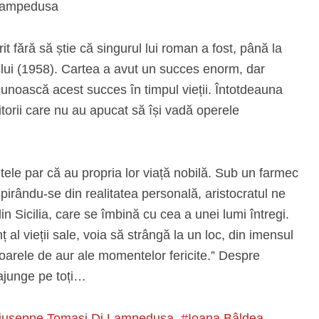
Lampedusa
fără să știe că singurul lui roman a fost, până la
 lui (1958). Cartea a avut un succes enorm, dar
unoască acest succes în timpul vieții. Întotdeauna
itorii care nu au apucat să își vadă operele
intele par că au propria lor viață nobilă. Sub un farmec
nspirându-se din realitatea personală, aristocratul ne
n Sicilia, care se îmbină cu cea a unei lumi întregi.
nț al vieții sale, voia să strângă la un loc, din imensul
șoarele de aur ale momentelor fericite.” Despre
 ajunge pe toți…
iuseppe Tomasi Di Lampedusa
Ioana Bâldea