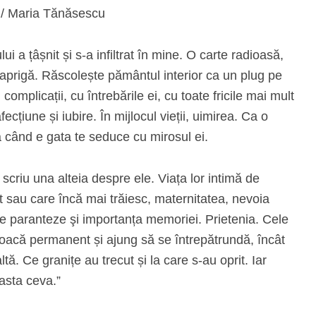
/ Maria Tănăsescu
lui a țâșnit și s-a infiltrat în mine. O carte radioasă,
aprigă. Răscolește pământul interior ca un plug pe
 complicații, cu întrebările ei, cu toate fricile mai mult
cțiune și iubire. În mijlocul vieții, uimirea. Ca o
 când e gata te seduce cu mirosul ei.
 scriu una alteia despre ele. Viața lor intimă de
nt sau care încă mai trăiesc, maternitatea, nevoia
ntre paranteze şi importanța memoriei. Prietenia. Cele
voacă permanent și ajung să se întrepătrundă, încât
tă. Ce granițe au trecut și la care s-au oprit. Iar
 asta ceva.”