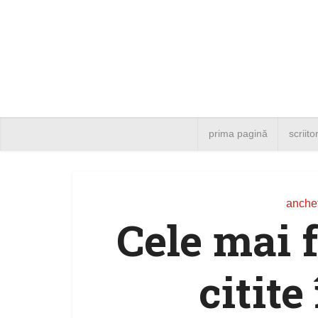
prima pagină
scriito
anche
Cele mai 
citite