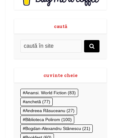
caută
cuvinte cheie
Anansi. World Fiction
(83)
anchetă
(77)
Andreea Răsuceanu
(27)
Biblioteca Polirom
(100)
Bogdan-Alexandru Stănescu
(21)
Bookfest
(60)