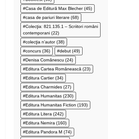
Casa de Editură Max Blecher
(45)
casa de pariuri literare
(68)
Colecţia: 821.135.1 – Scriitori români
contemporani
(22)
colecţia n’autor
(38)
concurs
(36)
debut
(49)
Denisa Comănescu
(24)
Editura Cartea Românească
(23)
Editura Cartier
(34)
Editura Charmides
(27)
Editura Humanitas
(230)
Editura Humanitas Fiction
(193)
Editura Litera
(242)
Editura Nemira
(160)
Editura Pandora M
(74)