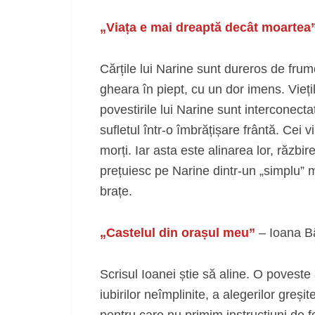
„Viața e mai dreaptă decât moartea
Cărțile lui Narine sunt dureros de frumo
gheara în piept, cu un dor imens. Vieți
povestirile lui Narine sunt interconecta
sufletul într-o îmbrățișare frântă. Cei v
morți. Iar asta este alinarea lor, răzbir
prețuiesc pe Narine dintr-un „simplu” 
brațe.
„Castelul din orașul meu”
– Ioana B
Scrisul Ioanei știe să aline. O poveste a
iubirilor neîmplinite, a alegerilor greșit