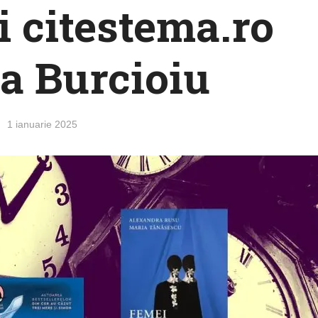
i citestema.ro
a Burcioiu
1 ianuarie 2025