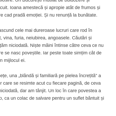
olosire. Un București mutilat de buldozere și
locuit. Ioana amestecă și apropie atât de frumos și
re cad pradă emoției. Și nu renunță la bunătate.
e ascund cele mai dureroase lucruri care rod în
, vina, furia, neiubirea, angoasele. Căutări și
nțăm niciodată. Niște mâini întinse către ceva ce nu
e se nasc poveștile. Iar peste toate simțim cât de
n mijlocul ei.
ețe, una „blândă și familiară pe pielea încrețită” a
dor care se resimte acut cu fiecare pagină, de ceva
iciodată, dar am tânjit. Un loc în care povestea a
, ca un colac de salvare pentru un suflet bântuit și