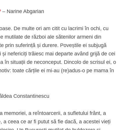
”
– Narine Abgarian
ase. De multe ori am citit cu lacrimi în ochi, cu
le mutilate de război ale sătenilor armeni din
te prin suferință și durere. Poveștile ei subjugă
ii și nefericiți trăiesc mai departe având grijă de cei
ea în situații de neconceput. Dincolo de scrisul ei, o
motiv: toate cărțile ei mi-au (re)adus-o pe mama în
âldea Constantinescu
 memoriei, a reîntoarcerii, a sufletului frânt, a
e, a ceea ce ar fi putut să fie dacă, a acestei vieți