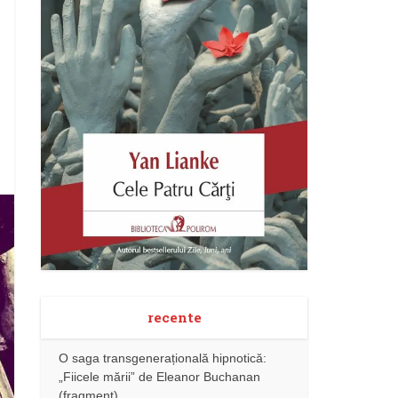
recente
O saga transgenerațională hipnotică:
„Fiicele mării” de Eleanor Buchanan
(fragment)