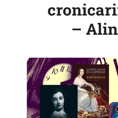
cronicari
– Alin