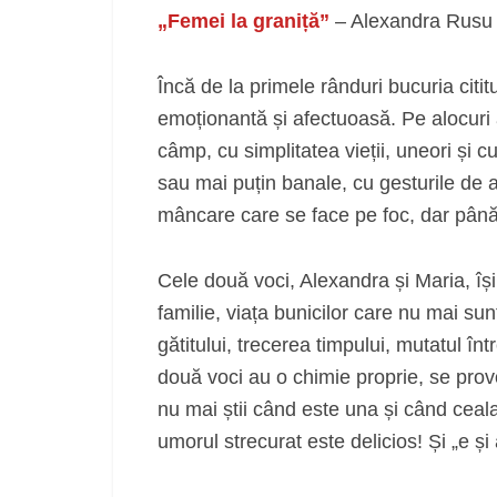
„Femei la graniță”
– Alexandra Rusu 
Încă de la primele rânduri bucuria cititu
emoționantă și afectuoasă. Pe alocuri 
câmp, cu simplitatea vieții, uneori și cu
sau mai puțin banale, cu gesturile de afe
mâncare care se face pe foc, dar până
Cele două voci, Alexandra și Maria, își
familie, viața bunicilor care nu mai su
gătitului, trecerea timpului, mutatul î
două voci au o chimie proprie, se pro
nu mai știi când este una și când cealal
umorul strecurat este delicios! Și „e și