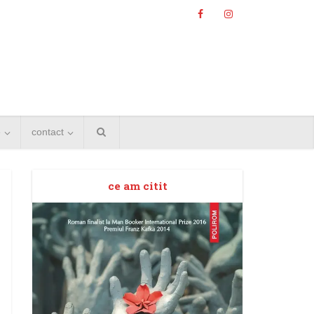
e
contact
ce am citit