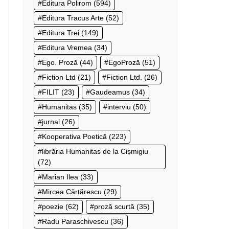
Editura Polirom
(594)
Editura Tracus Arte
(52)
Editura Trei
(149)
Editura Vremea
(34)
Ego. Proză
(44)
EgoProză
(51)
Fiction Ltd
(21)
Fiction Ltd.
(26)
FILIT
(23)
Gaudeamus
(34)
Humanitas
(35)
interviu
(50)
jurnal
(26)
Kooperativa Poetică
(223)
librăria Humanitas de la Cișmigiu
(72)
Marian Ilea
(33)
Mircea Cărtărescu
(29)
poezie
(62)
proză scurtă
(35)
Radu Paraschivescu
(36)