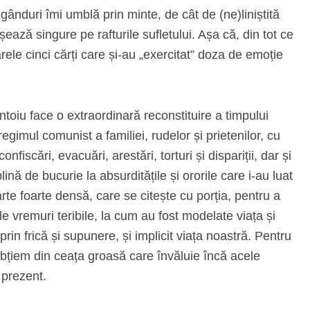
gânduri îmi umblă prin minte, de cât de (ne)liniștită
ează singure pe rafturile sufletului. Așa că, din tot ce
rele cinci cărți care și-au „exercitat” doza de emoție
ntoiu face o extraordinară reconstituire a timpului
gimul comunist a familiei, rudelor și prietenilor, cu
onfiscări, evacuări, arestări, torturi și dispariții, dar și
plină de bucurie la absurditățile și ororile care i-au luat
arte foarte densă, care se citește cu porția, pentru a
le vremuri teribile, la cum au fost modelate viața și
prin frică și supunere, și implicit viața noastră. Pentru
bțiem din ceața groasă care învăluie încă acele
 prezent.