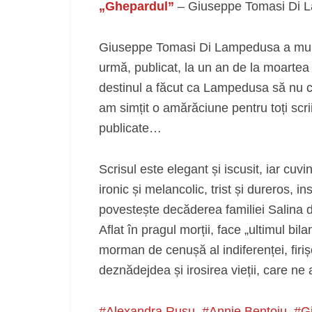
„Ghepardul”
– Giuseppe Tomasi Di 
Giuseppe Tomasi Di Lampedusa a murit 
urmă, publicat, la un an de la moartea
destinul a făcut ca Lampedusa să nu c
am simțit o amărăciune pentru toți scri
publicate…
Scrisul este elegant și iscusit, iar cuv
ironic și melancolic, trist și dureros, i
povestește decăderea familiei Salina di
Aflat în pragul morții, face „ultimul bila
morman de cenușă al indiferenței, firi
deznădejdea și irosirea vieții, care ne
Alexandra Rusu
Annie Bentoiu
G