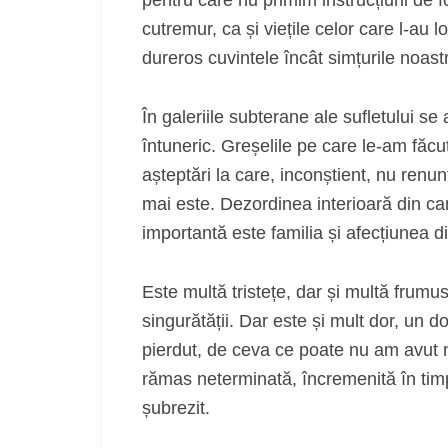
pentru care nu primim instrucțiuni de f
cutremur, ca și viețile celor care l-au 
dureros cuvintele încât simțurile noast
În galeriile subterane ale sufletului s
întuneric. Greșelile pe care le-am făcut
așteptări la care, inconștient, nu renu
mai este. Dezordinea interioară din car
importantă este familia și afecțiunea di
Este multă tristețe, dar și multă frumus
singurătății. Dar este și mult dor, un 
pierdut, de ceva ce poate nu am avut n
rămas neterminată, încremenită în timp
șubrezit.