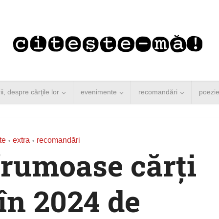
rii, despre cărţile lor
evenimente
recomandări
poezi
te
extra
recomandări
•
•
frumoase cărți
 în 2024 de