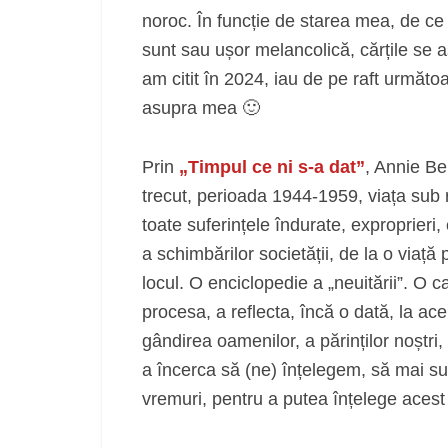
noroc. În funcție de starea mea, de ce 
sunt sau ușor melancolică, cărțile se aș
am citit în 2024, iau de pe raft următoa
asupra mea 🙂
Prin
„Timpul ce ni s-a dat”
, Annie Be
trecut, perioada 1944-1959, viața sub re
toate suferințele îndurate, exproprieri, c
a schimbărilor societății, de la o viață 
locul. O enciclopedie a „neuitării”. O c
procesa, a reflecta, încă o dată, la ace
gândirea oamenilor, a părinților noștri, 
a încerca să (ne) înțelegem, să mai su
vremuri, pentru a putea înțelege acest