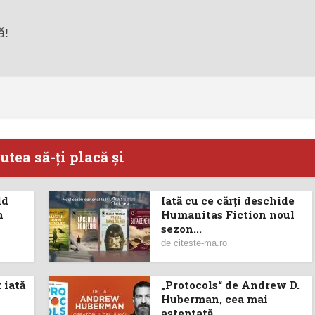
ă!
utea să-ţi placă şi
ld
Iată cu ce cărţi deschide
n
Humanitas Fiction noul
sezon...
de
citeste-ma.ro
 iată
„Protocols“ de Andrew D.
Huberman, cea mai
așteptată...