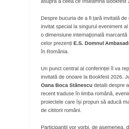
asupra a ceea ce înseamnă Bookfest 
Despre bucuria de a fi țară invitată de
invitat special la singurul eveniment al
o dimensiune internaţională marcantă și
celor prezenți
E.S. Domnul Ambasad
în România.
Un punct central al conferinței îl va r
invitată de onoare la Bookfest 2026. Ju
Oana Boca Stănescu
detalii despre a
recent traduse în limba română, evenim
proiectele care își propun să aducă ma
de cititorii români.
Participanții vor vorbi, de asemenea, d