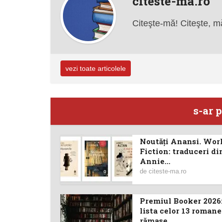
citeste-ma.ro
Citeşte-mă! Citeşte, m
vezi toate articolele
s-ar p
Noutăţi Anansi. Wor
Fiction: traduceri di
Annie...
de
citeste-ma.ro
Premiul Booker 2026:
lista celor 13 romane
rămase...