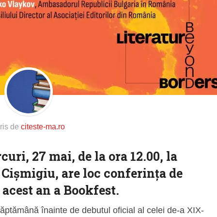
ris de
citeste-ma.ro
curi, 27 mai
, de la
ora 12.00
, la
 Cișmigiu
, are loc
conferința de
 acest an a
Bookfest
.
ăptămână înainte de debutul oficial al celei de-a XIX-