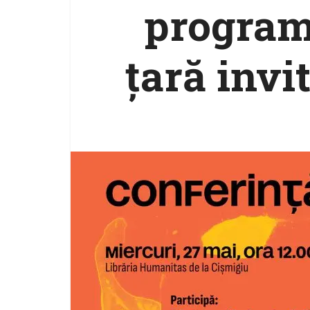
programu
țară invi