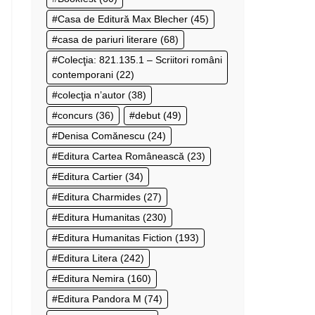
Casa de Editură Max Blecher
(45)
casa de pariuri literare
(68)
Colecţia: 821.135.1 – Scriitori români
contemporani
(22)
colecţia n’autor
(38)
concurs
(36)
debut
(49)
Denisa Comănescu
(24)
Editura Cartea Românească
(23)
Editura Cartier
(34)
Editura Charmides
(27)
Editura Humanitas
(230)
Editura Humanitas Fiction
(193)
Editura Litera
(242)
Editura Nemira
(160)
Editura Pandora M
(74)