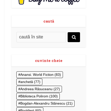
caută
cuvinte cheie
Anansi. World Fiction
(83)
anchetă
(77)
Andreea Răsuceanu
(27)
Biblioteca Polirom
(100)
Bogdan-Alexandru Stănescu
(21)
Bookfest
(60)