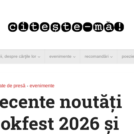
rii, despre cărţile lor
evenimente
recomandări
poezi
te de presă
evenimente
•
recente noutăți
okfest 2026 și