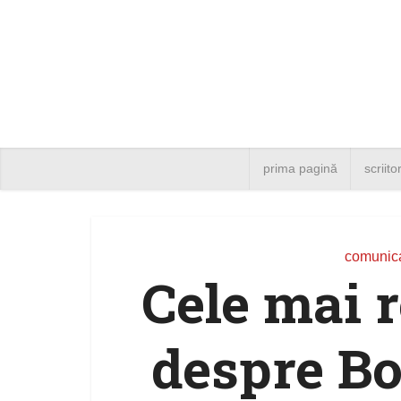
prima pagină
scriito
comunica
Cele mai 
despre Bo