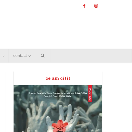
e
contact
ce am citit