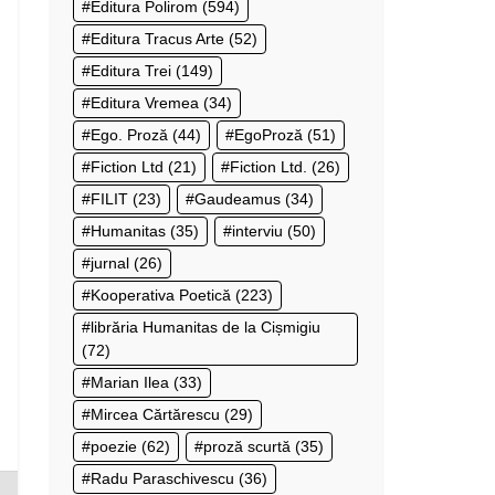
Editura Polirom
(594)
Editura Tracus Arte
(52)
Editura Trei
(149)
Editura Vremea
(34)
Ego. Proză
(44)
EgoProză
(51)
Fiction Ltd
(21)
Fiction Ltd.
(26)
FILIT
(23)
Gaudeamus
(34)
Humanitas
(35)
interviu
(50)
jurnal
(26)
Kooperativa Poetică
(223)
librăria Humanitas de la Cișmigiu
(72)
Marian Ilea
(33)
Mircea Cărtărescu
(29)
poezie
(62)
proză scurtă
(35)
Radu Paraschivescu
(36)