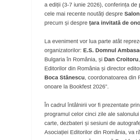
a ediții (3-7 iunie 2026), conferința de 
cele mai recente noutăți despre
Salon
precum și despre
țara invitată de on
La eveniment vor lua parte atât reprezen
organizatorilor:
E.S. Domnul Ambasa
Bulgaria în România, și
Dan Croitoru
Editorilor din România și director edi
Boca Stănescu
, coordonatoarea din R
onoare la Bookfest 2026”.
În cadrul întâlnirii vor fi prezentate p
programul celor cinci zile ale salonulu
carte, dezbateri și sesiuni de autograf
Asociației Editorilor din România, va r