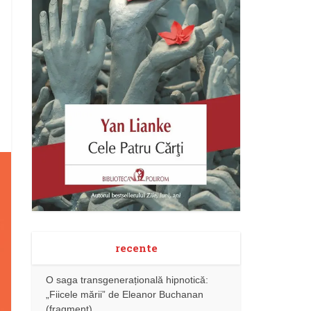
recente
O saga transgenerațională hipnotică:
„Fiicele mării” de Eleanor Buchanan
(fragment)