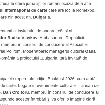
presă le oferă jurnaliștilor români ocazia de a afla
ul internațional de carte
care are loc la Romexpo,
oare
din acest an,
Bulgaria
.
tanți ai invitatului de onoare, cât și ai
dor Radko Vlaykov
, Ambasadorul Republicii
, membru în consiliul de conducere al Asociației
torial Polirom. Moderatoare: managerul cultural
Oana
omânia a proiectului „Bulgaria, țară invitată de
rincipalele repere ale ediției Bookfest 2026: cum arată
i de carte, bogate în evenimente culturale – lansări de
e.
Dan Croitoru
, membru în consiliul de conducere al
ăspunde acestor întrebări și va oferi o imagine clară