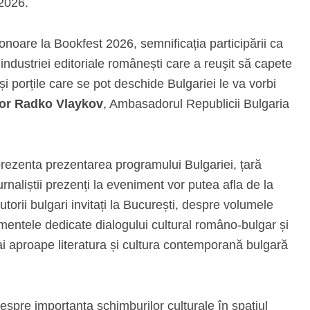
2026.
 onoare la Bookfest 2026, semnificația participării ca
 industriei editoriale românești care a reuşit să capete
 porțile care se pot deschide Bulgariei le va vorbi
or Radko Vlaykov
, Ambasadorul Republicii Bulgaria
eprezenta prezentarea programului Bulgariei, țară
rnaliștii prezenți la eveniment vor putea afla de la
utorii bulgari invitați la București, despre volumele
entele dedicate dialogului cultural româno-bulgar și
i aproape literatura și cultura contemporană bulgară
espre importanța schimburilor culturale în spațiul