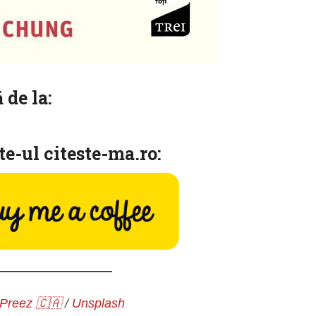
 de la:
ite-ul citeste-ma.ro:
 Preez 🇨🇦
/
Unsplash