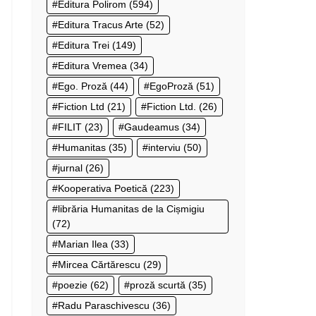
Editura Polirom
(594)
Editura Tracus Arte
(52)
Editura Trei
(149)
Editura Vremea
(34)
Ego. Proză
(44)
EgoProză
(51)
Fiction Ltd
(21)
Fiction Ltd.
(26)
FILIT
(23)
Gaudeamus
(34)
Humanitas
(35)
interviu
(50)
jurnal
(26)
Kooperativa Poetică
(223)
librăria Humanitas de la Cișmigiu
(72)
Marian Ilea
(33)
Mircea Cărtărescu
(29)
poezie
(62)
proză scurtă
(35)
Radu Paraschivescu
(36)