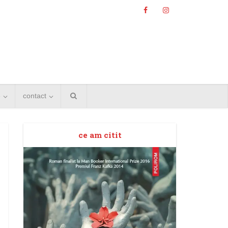
e
contact
ce am citit