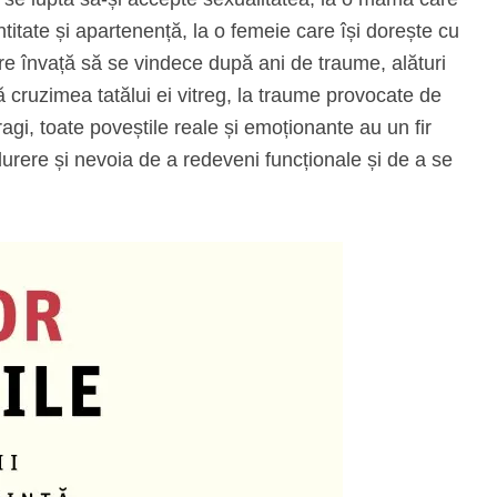
ntitate și apartenență, la o femeie care își dorește cu
 învață să se vindece după ani de traume, alături
 cruzimea tatălui ei vitreg, la traume provocate de
gi, toate poveștile reale și emoționante au un fir
durere și nevoia de a redeveni funcționale și de a se