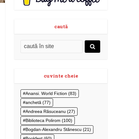
caută
cuvinte cheie
Anansi. World Fiction
(83)
anchetă
(77)
Andreea Răsuceanu
(27)
Biblioteca Polirom
(100)
Bogdan-Alexandru Stănescu
(21)
Bookfest
(60)