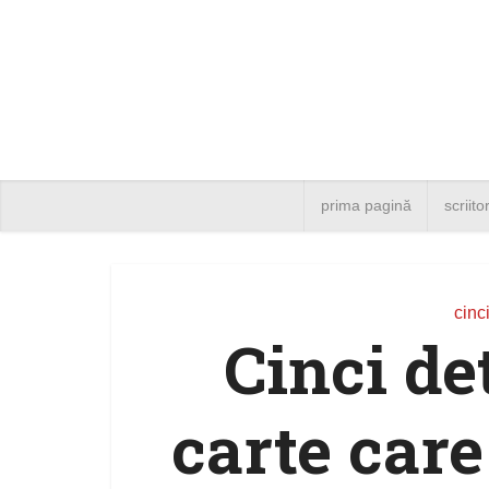
prima pagină
scriito
cinci
Cinci de
carte care