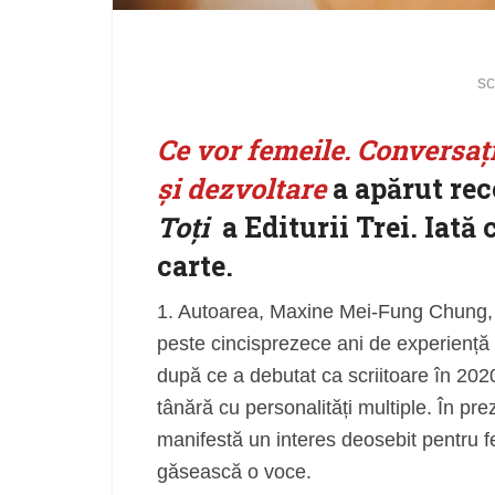
sc
Ce vor femeile. Conversați
și dezvoltare
a apărut rec
Toți
a Editurii Trei. Iată
carte.
1. Autoarea, Maxine Mei-Fung Chung, e
peste cincisprezece ani de experiență c
după ce a debutat ca scriitoare în 2020
tânără cu personalități multiple. În pr
manifestă un interes deosebit pentru fe
găsească o voce.