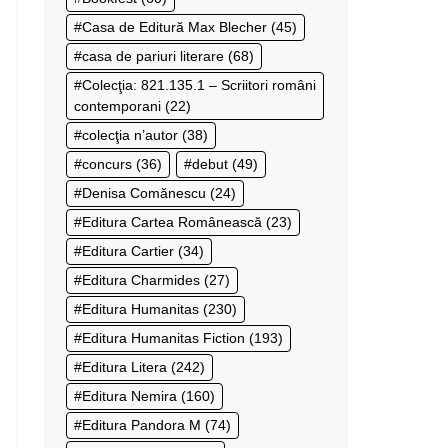
Casa de Editură Max Blecher
(45)
casa de pariuri literare
(68)
Colecţia: 821.135.1 – Scriitori români
contemporani
(22)
colecţia n’autor
(38)
concurs
(36)
debut
(49)
Denisa Comănescu
(24)
Editura Cartea Românească
(23)
Editura Cartier
(34)
Editura Charmides
(27)
Editura Humanitas
(230)
Editura Humanitas Fiction
(193)
Editura Litera
(242)
Editura Nemira
(160)
Editura Pandora M
(74)