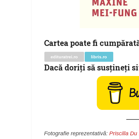
Cartea poate fi cumpărată
edituratrei.ro
libris.ro
Dacă doriţi să susţineţi s
Fotografie reprezentativă:
Priscilla Du