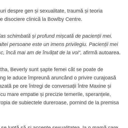
i despre gen și sexualitate, traumă și teoria
 disociere clinică la Bowlby Centre.
s schimbată și profund mișcată de pacienții mei.
altei persoane este un imens privilegiu. Pacienții mei
, încă mai am de învățat de la voi”,
afirmă autoarea.
gatha, Beverly sunt șapte femei cât se poate de
ung le aduce împreună aruncând o privire curajoasă
 Bazată pe ore întregi de conversații între Maxine și
 cu mare empatie și precizie temerile, speranțele,
propia de subiectele dureroase, pornind de la premisa
e se luptă să-și accepte sexualitatea, la o mamă care