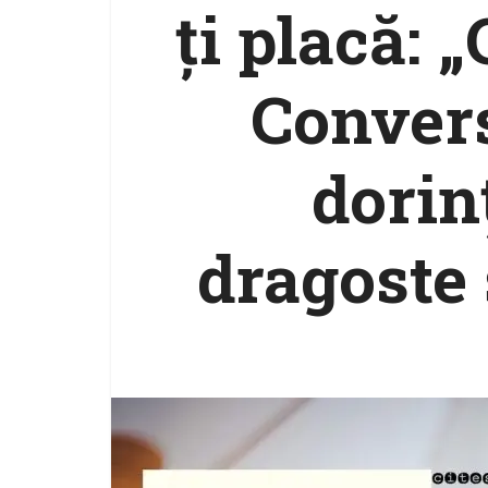
ţi placă: 
Convers
dorin
dragoste 