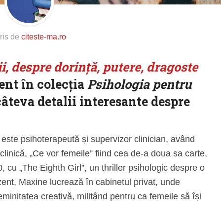
ris de
citeste-ma.ro
i, despre dorință, putere, dragoste
ent în colecția
Psihologia pentru
 câteva detalii interesante despre
ste psihoterapeută și supervizor clinician, având
linică, „Ce vor femeile” fiind cea de-a doua sa carte,
, cu „The Eighth Girl”, un thriller psihologic despre o
ezent, Maxine lucrează în cabinetul privat, unde
minitatea creativă, militând pentru ca femeile să își