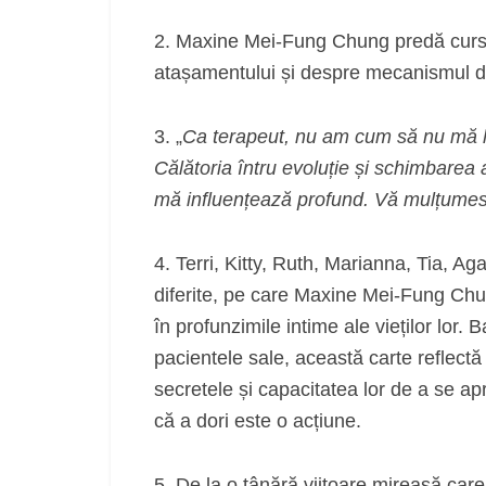
2. Maxine Mei-Fung Chung predă cursur
atașamentului și despre mecanismul de
3. „
Ca terapeut, nu am cum să nu mă la
Călătoria întru evoluție și schimbarea 
mă influențează profund. Vă mulțumesc
4. Terri, Kitty, Ruth, Marianna, Tia, A
diferite, pe care Maxine Mei-Fung Ch
în profunzimile intime ale vieților lor.
pacientele sale, această carte reflectă
secretele și capacitatea lor de a se a
că a dori este o acțiune.
5. De la o tânără viitoare mireasă car