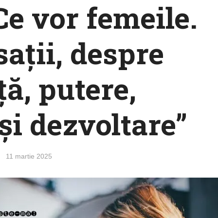
„Ce vor femeile.
ații, despre
ță, putere,
și dezvoltare”
11 martie 2025