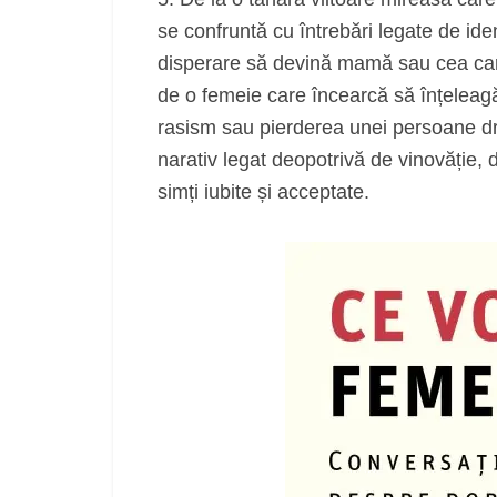
se confruntă cu întrebări legate de ide
disperare să devină mamă sau cea care
de o femeie care încearcă să înțeleagă
rasism sau pierderea unei persoane dra
narativ legat deopotrivă de vinovăție, 
simți iubite și acceptate.