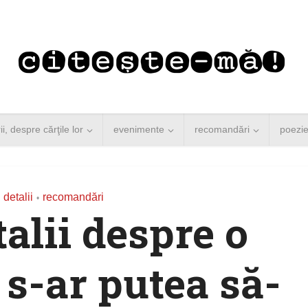
rii, despre cărţile lor
evenimente
recomandări
poezi
 detalii
recomandări
•
talii despre o
 s-ar putea să-