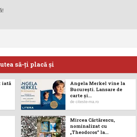
ă!
utea să-ţi placă şi
 iată
Angela Merkel vine la
București. Lansare de
carte şi...
de
citeste-ma.ro
Mircea Cărtărescu,
nominalizat cu
„Theodoros” la...