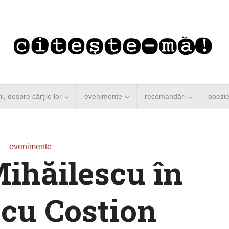
rii, despre cărţile lor
evenimente
recomandări
poezi
evenimente
ihăilescu în
 cu Costion