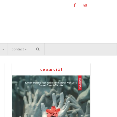
e
contact
ce am citit