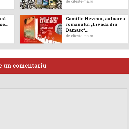
de
citeste-ma.ro
ură
Camille Neveux, autoarea
e...
romanului „Livada din
Damasc“...
de
citeste-ma.ro
e un comentariu