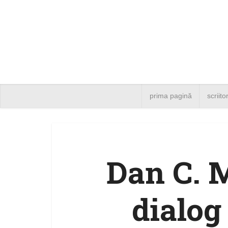
prima pagină
scriito
Dan C. M
dialog