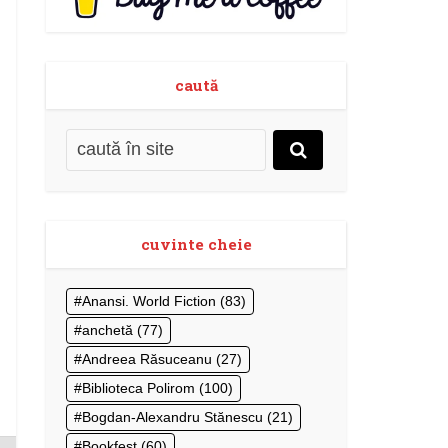
caută
cuvinte cheie
Anansi. World Fiction
(83)
anchetă
(77)
Andreea Răsuceanu
(27)
Biblioteca Polirom
(100)
Bogdan-Alexandru Stănescu
(21)
Bookfest
(60)