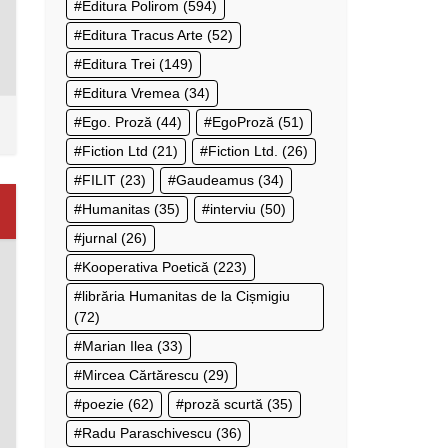
Editura Polirom
(594)
Editura Tracus Arte
(52)
Editura Trei
(149)
Editura Vremea
(34)
Ego. Proză
(44)
EgoProză
(51)
Fiction Ltd
(21)
Fiction Ltd.
(26)
FILIT
(23)
Gaudeamus
(34)
Humanitas
(35)
interviu
(50)
jurnal
(26)
Kooperativa Poetică
(223)
librăria Humanitas de la Cișmigiu
(72)
Marian Ilea
(33)
Mircea Cărtărescu
(29)
poezie
(62)
proză scurtă
(35)
Radu Paraschivescu
(36)