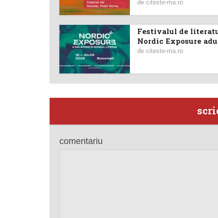
de
citeste-ma.ro
Festivalul de literat
Nordic Exposure aduc
de
citeste-ma.ro
scri
comentariu