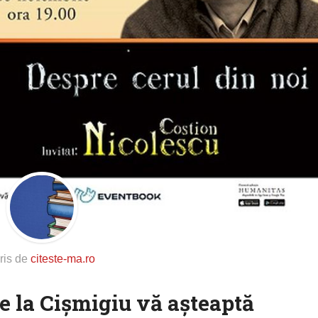
ris de
citeste-ma.ro
e la Cișmigiu vă așteaptă