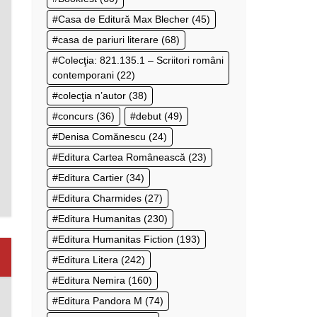
Casa de Editură Max Blecher
(45)
casa de pariuri literare
(68)
Colecţia: 821.135.1 – Scriitori români
contemporani
(22)
colecţia n’autor
(38)
concurs
(36)
debut
(49)
Denisa Comănescu
(24)
Editura Cartea Românească
(23)
Editura Cartier
(34)
Editura Charmides
(27)
Editura Humanitas
(230)
Editura Humanitas Fiction
(193)
Editura Litera
(242)
Editura Nemira
(160)
Editura Pandora M
(74)