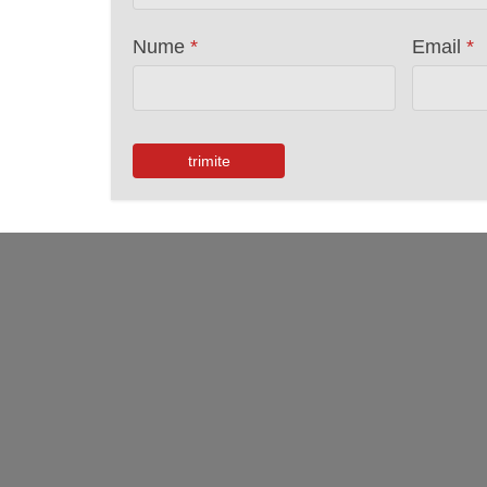
Nume
*
Email
*