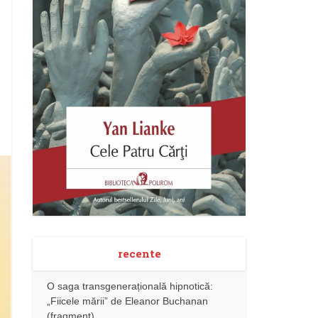
recente
O saga transgenerațională hipnotică:
„Fiicele mării” de Eleanor Buchanan
(fragment)