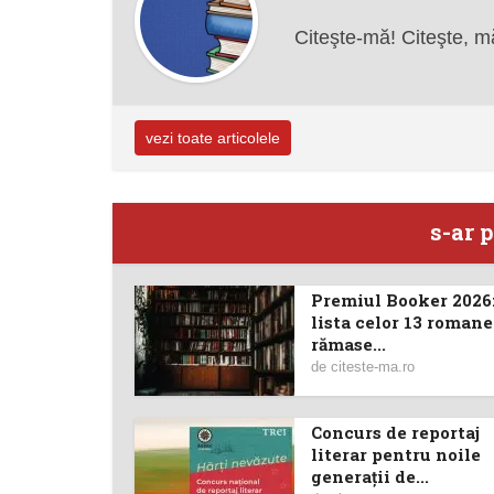
Citeşte-mă! Citeşte, m
vezi toate articolele
s-ar p
Premiul Booker 2026:
lista celor 13 romane
rămase...
de
citeste-ma.ro
Concurs de reportaj
literar pentru noile
generații de...