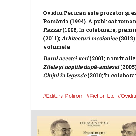
Ovidiu Pecican
este prozator şi e
România (1994). A publicat roma
Razzar
(1998, în colaborare; premiu
(2011);
Arhitecturi mesianice
(2012)
volumele
Darul acestei veri
(2001; nominaliz
Zilele şi nopţile după-amiezei
(2005
Clujul în legende
(2010; în colabora
Editura Polirom
Fiction Ltd
Ovidi