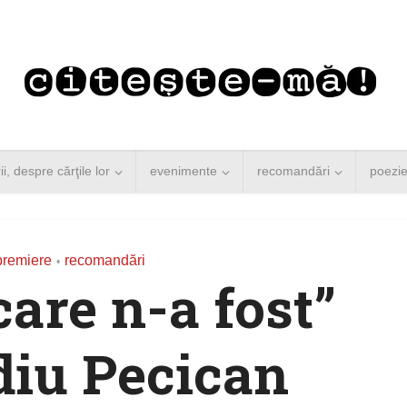
rii, despre cărţile lor
evenimente
recomandări
poezi
remiere
recomandări
•
are n-a fost”
diu Pecican