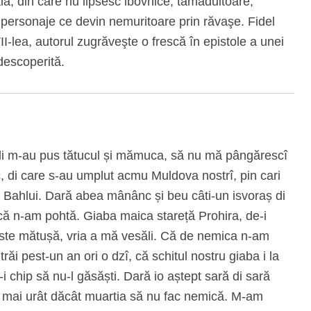
ă, din care nu lipsesc ibovnice, tămăduitoare,
te personaje ce devin nemuritoare prin răvaşe. Fidel
I-lea, autorul zugrăveşte o frescă în epistole a unei
 descoperită.
ndi m-au pus tătucul și mămuca, să nu mă pângărescî
, di care s-au umplut acmu Muldova nostrî, pin cari
pi Bahlui. Dară abea mânânc și beu câti-un isvoraș di
mică n-am pohtă. Giaba maica stareță Prohira, de-i
aste mătușă, vria a mă vesăli. Că de nemica n-am
 trăi pest-un an ori o dzî, că schitul nostru giaba i la
i chip să nu-l găsăști. Dară io aștept sară di sară
i-i mai urât dăcât muartia să nu fac nemică. M-am