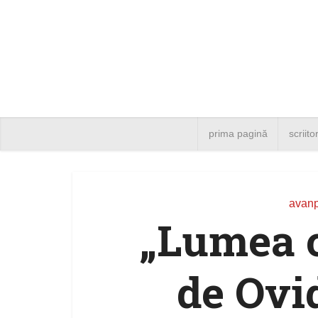
prima pagină
scriito
avanp
„Lumea c
de Ovi