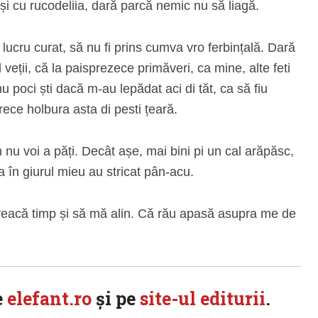
 și cu rucodeliia, dară parcă nemic nu să liagă.
lucru curat, să nu fi prins cumva vro ferbințală. Dară
veții, că la paisprezece primăveri, ca mine, alte feti
 poci ști dacă m-au lepădat aci di tăt, ca să fiu
rece holbura asta di pesti țeară.
nu voi a păți. Decât așe, mai bini pi un cal arăpăsc,
a în giurul mieu au stricat pân-acu.
 treacă timp și să mă alin. Că rău apasă asupra me de
e
elefant.ro
şi pe
site-ul editurii
.