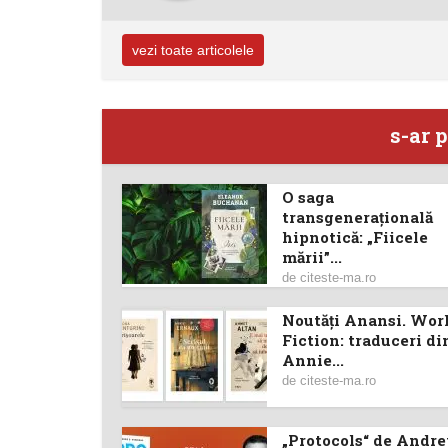
vezi toate articolele
s-ar p
O saga
transgenerațională
hipnotică: „Fiicele
mării”...
de
citeste-ma.ro
Noutăţi Anansi. Wor
Fiction: traduceri di
Annie...
de
citeste-ma.ro
„Protocols“ de Andre