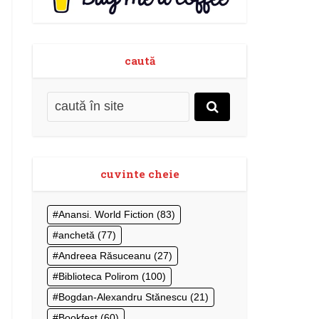
caută
cuvinte cheie
Anansi. World Fiction
(83)
anchetă
(77)
Andreea Răsuceanu
(27)
Biblioteca Polirom
(100)
Bogdan-Alexandru Stănescu
(21)
Bookfest
(60)