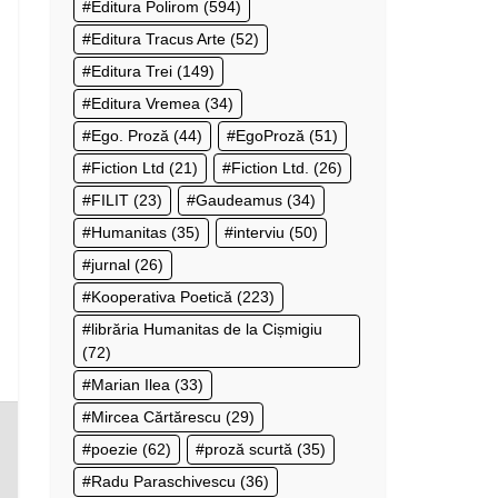
Editura Polirom
(594)
Editura Tracus Arte
(52)
Editura Trei
(149)
Editura Vremea
(34)
Ego. Proză
(44)
EgoProză
(51)
Fiction Ltd
(21)
Fiction Ltd.
(26)
FILIT
(23)
Gaudeamus
(34)
Humanitas
(35)
interviu
(50)
jurnal
(26)
Kooperativa Poetică
(223)
librăria Humanitas de la Cișmigiu
(72)
Marian Ilea
(33)
Mircea Cărtărescu
(29)
poezie
(62)
proză scurtă
(35)
Radu Paraschivescu
(36)