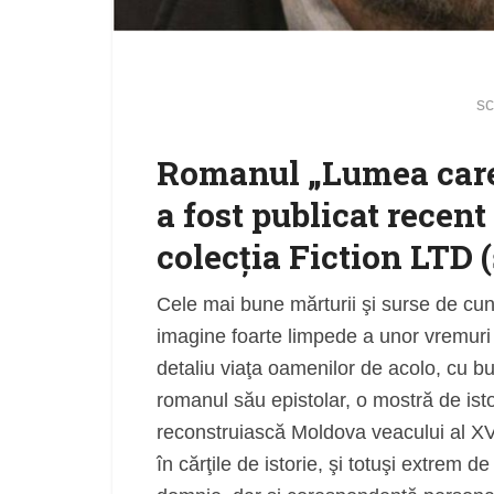
sc
R
omanul „
Lumea care
a fost publicat recent
colecţia
Fiction LTD
(
Cele mai bune mărturii şi surse de cuno
imagine foarte limpede a unor vremuri de
detaliu viaţa oamenilor de acolo, cu buc
romanul său epistolar, o mostră de ist
reconstruiască Moldova veacului al XVII
în cărţile de istorie, şi totuşi extrem de 