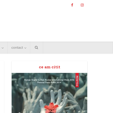
e
contact
ce am citit