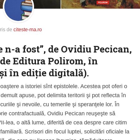
ris de
citeste-ma.ro
 n-a fost”
, de
Ovidiu Pecican,
 de Editura Polirom, în
şi în ediţie digitală).
aştere a istoriei sînt epistolele. Acestea pot oferi o
mult apuse, pot delimita teritorii şi pot reflecta în
uriile şi nevoile, cu temerile şi speranţele lor. În
orie contrafactuală, Ovidiu Pecican reuşeşte să
-lea, o altă lume, diferită de cea despre care citim
familiară. Scrisori din focul luptei, solicitări oficiale la