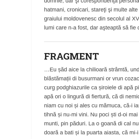
domnie, dar şi corespondenţă personal
hatmani, cronicari, stareţi şi multe al
graiului moldovenesc din secolul al XVI
lumi care n-a fost, dar aşteaptă să fie
FRAGMENT
…Eu șăd aice la chilioară strâmtă, u
blăstămații di busurmani or vrun cozac
curg podghiazurile ca șiroiele di apă 
apă ori o lingură di fiertură, că di ne
niam cu noi și ales cu mămuca, că-i i
tihnă și nu-mi vini. Nu poci ști d-oi mai
munti, pin păduri. La o goană di cal nu-
doară a bati și la puarta aiasta, că m