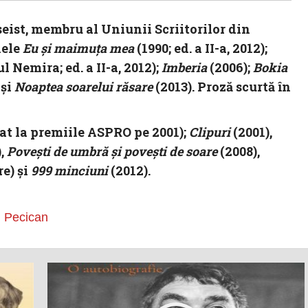
seist, membru al Uniunii Scriitorilor din
nele
Eu şi maimuţa mea
(1990; ed. a II-a, 2012);
l Nemira; ed. a II-a, 2012);
Imberia
(2006);
Bokia
 şi
Noaptea soarelui răsare
(2013). Proză scurtă în
at la premiile ASPRO pe 2001);
Clipuri
(2001),
),
Poveşti de umbră şi poveşti de soare
(2008),
re) şi
999 minciuni
(2012).
u Pecican