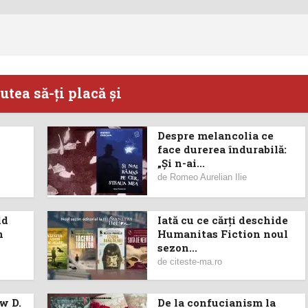
utea să-ţi placă şi
Despre melancolia ce
face durerea îndurabilă:
„Și n-ai...
de
Romeo Aurelian Ilie
ld
Iată cu ce cărţi deschide
n
Humanitas Fiction noul
sezon...
de
citeste-ma.ro
w D.
De la confucianism la