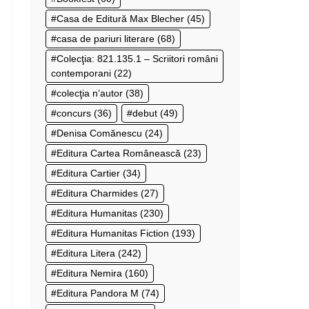
Casa de Editură Max Blecher
(45)
casa de pariuri literare
(68)
Colecţia: 821.135.1 – Scriitori români
contemporani
(22)
colecţia n’autor
(38)
concurs
(36)
debut
(49)
Denisa Comănescu
(24)
Editura Cartea Românească
(23)
Editura Cartier
(34)
Editura Charmides
(27)
Editura Humanitas
(230)
Editura Humanitas Fiction
(193)
Editura Litera
(242)
Editura Nemira
(160)
Editura Pandora M
(74)