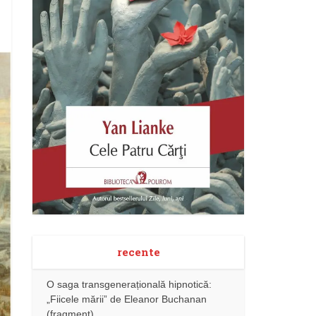
recente
O saga transgenerațională hipnotică:
„Fiicele mării” de Eleanor Buchanan
(fragment)