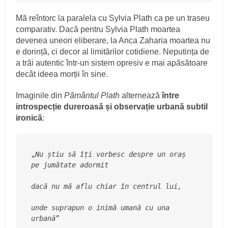
Mă reîntorc la paralela cu Sylvia Plath ca pe un traseu
comparativ. Dacă pentru Sylvia Plath moartea
devenea uneori eliberare, la Anca Zaharia moartea nu
e dorință, ci decor al limitărilor cotidiene. Neputința de
a trăi autentic într-un sistem opresiv e mai apăsătoare
decât ideea morții în sine.
Imaginile din
Pământul Plath
alternează
între
introspecție dureroasă și observație urbană subtil
ironică
:
„
Nu știu să îți vorbesc despre un oraș 
pe jumătate adormit
dacă nu mă aflu chiar în centrul lui,
unde suprapun o inimă umană cu una 
urbană
”