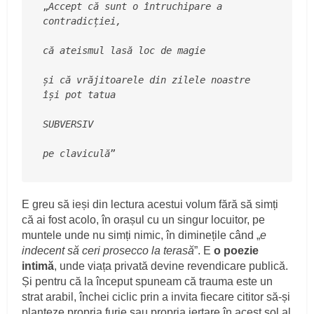
„
Accept că sunt o întruchipare a 
contradicției,
că ateismul lasă loc de magie
și că vrăjitoarele din zilele noastre 
își pot tatua
SUBVERSIV
pe claviculă
”
E greu să ieși din lectura acestui volum fără să simți
că ai fost acolo, în orașul cu un singur locuitor, pe
muntele unde nu simți nimic, în diminețile când „
e
indecent să ceri prosecco la terasă
”. E
o poezie
intimă
, unde viața privată devine revendicare publică.
Și pentru că la început spuneam că trauma este un
strat arabil, închei ciclic prin a invita fiecare cititor să-și
planteze propria furie sau propria iertare în acest sol al