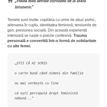
„
Pielea mea devine curcubeu de la atâta
întuneric.
”
Temele sunt multe: copilăria cu urme de abuz psihic,
alienarea în cuplu, identitatea feminină, tensiunile de
gen, presiunea socială. Din această experiență
interioară se naște o poezie confesivă.
Trauma
personală e convertită într-o formă de solidaritate
cu alte femei.
„
ȘTII CĂ AI SCRIS
o carte bună când nimeni din familie
nu mai vorbește cu tine
că ești percepută drept feministă 
nebună
...”