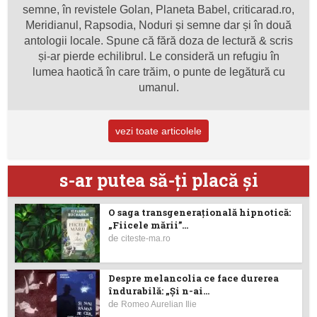
semne, în revistele Golan, Planeta Babel, criticarad.ro,
Meridianul, Rapsodia, Noduri și semne dar și în două
antologii locale. Spune că fără doza de lectură & scris
și-ar pierde echilibrul. Le consideră un refugiu în
lumea haotică în care trăim, o punte de legătură cu
umanul.
vezi toate articolele
s-ar putea să-ţi placă şi
O saga transgenerațională hipnotică:
„Fiicele mării”...
de
citeste-ma.ro
Despre melancolia ce face durerea
îndurabilă: „Și n-ai...
de
Romeo Aurelian Ilie