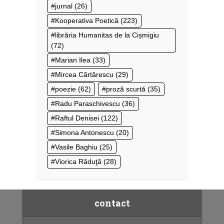
jurnal
(26)
Kooperativa Poetică
(223)
librăria Humanitas de la Cișmigiu
(72)
Marian Ilea
(33)
Mircea Cărtărescu
(29)
poezie
(62)
proză scurtă
(35)
Radu Paraschivescu
(36)
Raftul Denisei
(122)
Simona Antonescu
(20)
Vasile Baghiu
(25)
Viorica Răduţă
(28)
contact