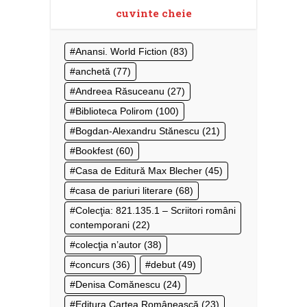
cuvinte cheie
Anansi. World Fiction
(83)
anchetă
(77)
Andreea Răsuceanu
(27)
Biblioteca Polirom
(100)
Bogdan-Alexandru Stănescu
(21)
Bookfest
(60)
Casa de Editură Max Blecher
(45)
casa de pariuri literare
(68)
Colecţia: 821.135.1 – Scriitori români
contemporani
(22)
colecţia n’autor
(38)
concurs
(36)
debut
(49)
Denisa Comănescu
(24)
Editura Cartea Românească
(23)