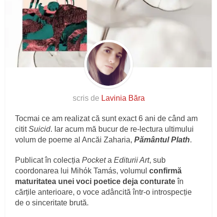
scris de
Lavinia Băra
Tocmai ce am realizat că sunt exact 6 ani de când am
citit
Suicid
. Iar acum mă bucur de re-lectura ultimului
volum de poeme al Ancăi Zaharia,
Pământul Plath
.
Publicat în colecția
Pocket
a
Editurii Art
, sub
coordonarea lui Mihόk Tamás, volumul
confirmă
maturitatea unei voci poetice deja conturate
în
cărțile anterioare, o voce adâncită într-o introspecție
de o sinceritate brută.