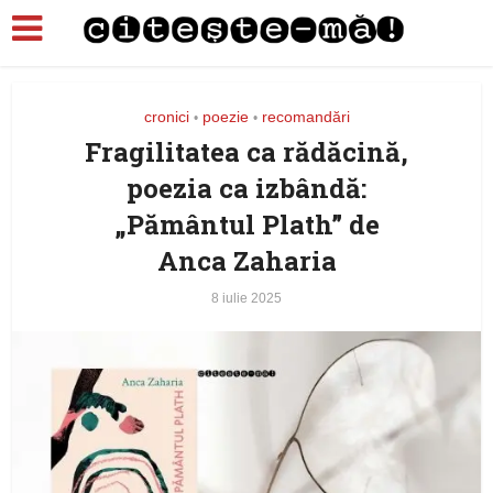
cronici
poezie
recomandări
•
•
Fragilitatea ca rădăcină,
poezia ca izbândă:
„Pământul Plath” de
Anca Zaharia
8 iulie 2025