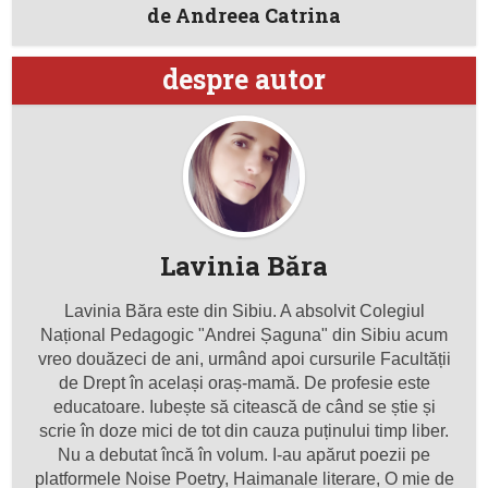
de Andreea Catrina
despre autor
Lavinia Băra
Lavinia Băra este din Sibiu. A absolvit Colegiul
Național Pedagogic "Andrei Șaguna" din Sibiu acum
vreo douăzeci de ani, urmând apoi cursurile Facultății
de Drept în același oraș-mamă. De profesie este
educatoare. Iubește să citească de când se știe și
scrie în doze mici de tot din cauza puținului timp liber.
Nu a debutat încă în volum. I-au apărut poezii pe
platformele Noise Poetry, Haimanale literare, O mie de