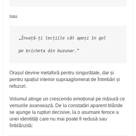
sau
„
Învață-ți lecțiile cât apeși în gol
pe bricheta din buzunar
.”
Orașul devine metaforă pentru singurătate, dar și
pentru spațiul interior supraaglomerat de întrebări și
refuzuri.
Volumul atinge un crescendo emoțional pe măsură ce
versurile avansează. De la constatări aparent blânde
se ajunge la rupturi decisive, la o asumare feroce a
unei identități care nu mai poate fi redusă sau
îmblânzită: