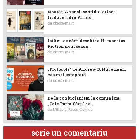
Noutăţi Anansi. World Fiction:
traduceri din Annie...
de
citeste-ma.ro
Iată cu ce cărţi deschide Humanitas
Fiction noul sezon...
de
citeste-ma.ro
„Protocols“ de Andrew D. Huberman,
cea mai așteptată...
de
citeste-ma.ro
De la confucianism la comunism:
„Cele Patru Cărți” de...
de
Mihaela Pascu-Oglindă
scrie un comentariu