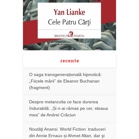
recente
O saga transgenerațională hipnotică:
„Fiicele mării” de Eleanor Buchanan
(fragment)
Despre melancolia ce face durerea
îndurabilă: „Și n-ai rămas pe cer, steaua
mea” de Andrei Crăciun
Noutăţi Anansi. World Fiction: traduceri
din Annie Ernaux și Ahmet Altan, dar şi