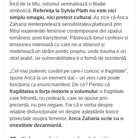
Încă de la titlu, volumul semnalează o filiație
simbolică.
Referința la Sylvia Plath nu este nici
simplu omagiu, nici pretext cultural.
Aș zice că Anca
Zaharia reinterpretează sensibilitatea plathiană prin
filtrul experienței feminine contemporane din spațiul
românesc post-tranzițional. Păstrează tonul confesiv și
tensiunea interioară cu care ne-a obișnuit și
modelează un tărâm poetic propriu, unde trauma e un
strat arabil, iar vulnerabilitatea e o formă de rezistență.
„
Cel mai puternic cuvânt pe care-l cunosc e fragilitate
”,
spune Anca la un moment dat – un vers care poate
funcționa ca enunț-manifest. De ce? Pentru că
fragilitatea e forța motorie a volumului
: o fragilitate
care înfruntă, nu cedează, care se opune prin
prezență, nu prin negare. Fie că e vorba despre
relațiile disfuncționale ori despre așteptările toxice
proiectate asupra femeilor,
Anca Zaharia scrie cu o
onestitate dezarmantă
.