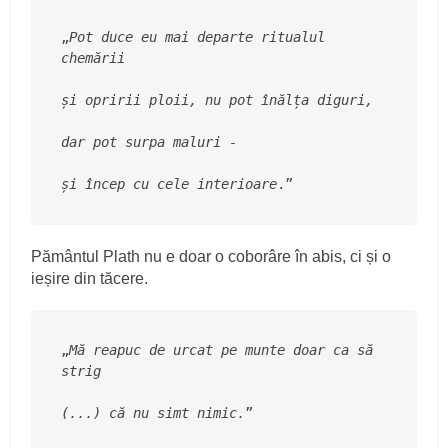
„
Pot duce eu mai departe ritualul 
chemării
și opririi ploii, nu pot înălța diguri,
dar pot surpa maluri -
și încep cu cele interioare
.”
Pământul Plath nu e doar o coborâre în abis, ci și o
ieșire din tăcere.
„
Mă reapuc de urcat pe munte doar ca să 
strig
(...) că nu simt nimic.
”