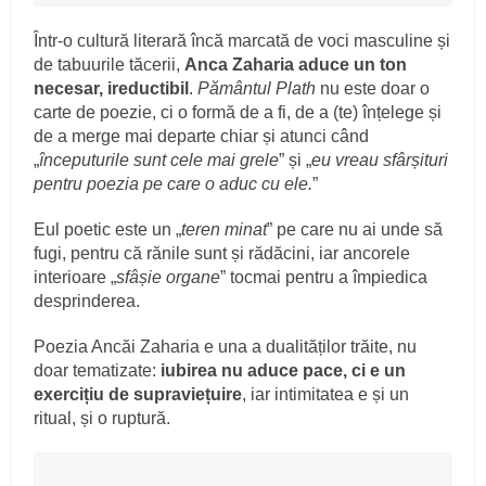
Într-o cultură literară încă marcată de voci masculine și
de tabuurile tăcerii,
Anca Zaharia aduce un ton
necesar, ireductibil
.
Pământul Plath
nu este doar o
carte de poezie, ci o formă de a fi, de a (te) înțelege și
de a merge mai departe chiar și atunci când
„
începuturile sunt cele mai grele
” și „
eu vreau sfârșituri
pentru poezia pe care o aduc cu ele.
”
Eul poetic este un „
teren minat
” pe care nu ai unde să
fugi, pentru că rănile sunt și rădăcini, iar ancorele
interioare „
sfâșie organe
” tocmai pentru a împiedica
desprinderea.
Poezia Ancăi Zaharia e una a dualităților trăite, nu
doar tematizate:
iubirea nu aduce pace, ci e un
exercițiu de supraviețuire
, iar intimitatea e și un
ritual, și o ruptură.