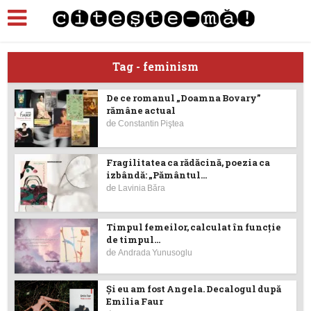
Tag - feminism
De ce romanul „Doamna Bovary”
rămâne actual
de
Constantin Piştea
Fragilitatea ca rădăcină, poezia ca
izbândă: „Pământul...
de
Lavinia Băra
Timpul femeilor, calculat în funcție
de timpul...
de
Andrada Yunusoglu
Și eu am fost Angela. Decalogul după
Emilia Faur