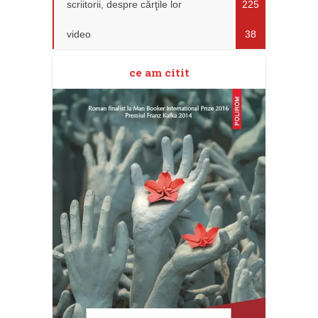
scriitorii, despre cărţile lor
225
video
38
ce am citit