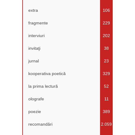
extra
106
fragmente
229
interviuri
202
invitaţi
38
jurnal
23
kooperativa poetică
329
la prima lectură
52
olografe
11
poezie
389
recomandări
2.059