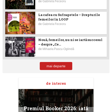
de
Gabriela Feceoru
La cafea cu Sufragetele – Drepturile
femeilor în LOOP
de
Gabriela Feceoru
Nouă, femeilor, nu ni se iartă succesul
– despre „Ce...
de
Mihaela Pascu-Oglindă
mai departe
de interes
taj
Ang
Premiul Booker 2026: iată
ile
Buc