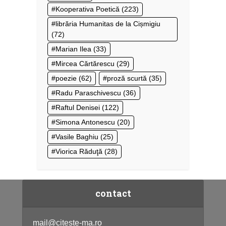
Kooperativa Poetică
(223)
librăria Humanitas de la Cișmigiu
(72)
Marian Ilea
(33)
Mircea Cărtărescu
(29)
poezie
(62)
proză scurtă
(35)
Radu Paraschivescu
(36)
Raftul Denisei
(122)
Simona Antonescu
(20)
Vasile Baghiu
(25)
Viorica Răduţă
(28)
contact
mail@citeste-ma.ro