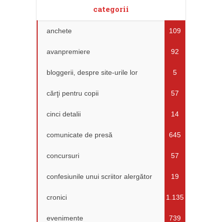
categorii
anchete
109
avanpremiere
92
bloggerii, despre site-urile lor
5
cărţi pentru copii
57
cinci detalii
14
comunicate de presă
645
concursuri
57
confesiunile unui scriitor alergător
19
cronici
1.135
evenimente
739