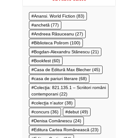
Anansi. World Fiction
(83)
anchetă
(77)
Andreea Răsuceanu
(27)
Biblioteca Polirom
(100)
Bogdan-Alexandru Stănescu
(21)
Bookfest
(60)
Casa de Editură Max Blecher
(45)
casa de pariuri literare
(68)
Colecţia: 821.135.1 – Scriitori români
contemporani
(22)
colecţia n’autor
(38)
concurs
(36)
debut
(49)
Denisa Comănescu
(24)
Editura Cartea Românească
(23)