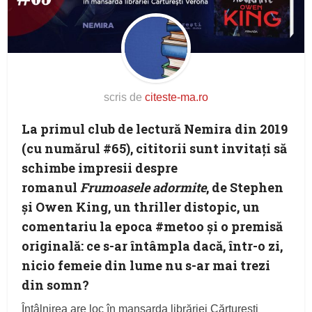
scris de
citeste-ma.ro
La primul club de lectură Nemira din 2019
(cu numărul #65), cititorii sunt invitaţi să
schimbe impresii despre
romanul
Frumoasele adormite
, de Stephen
și Owen King, un thriller distopic, un
comentariu la epoca #metoo și o premisă
originală: ce s-ar întâmpla dacă, într-o zi,
nicio femeie din lume nu s-ar mai trezi
din somn?
Întâlnirea are loc în mansarda librăriei Cărturești