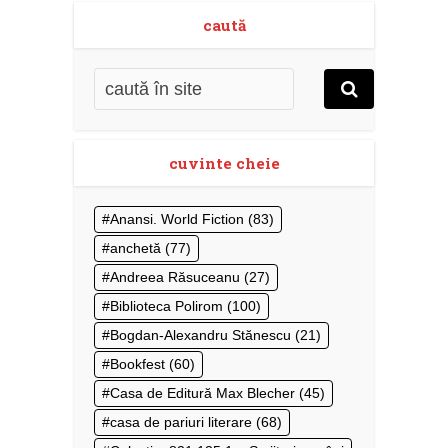
caută
cuvinte cheie
Anansi. World Fiction
(83)
anchetă
(77)
Andreea Răsuceanu
(27)
Biblioteca Polirom
(100)
Bogdan-Alexandru Stănescu
(21)
Bookfest
(60)
Casa de Editură Max Blecher
(45)
casa de pariuri literare
(68)