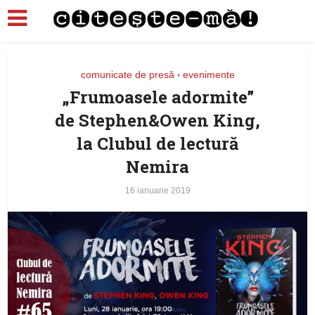
comunicate de presă
evenimente
•
„Frumoasele adormite”
de Stephen&Owen King,
la Clubul de lectură
Nemira
16 ianuarie 2019