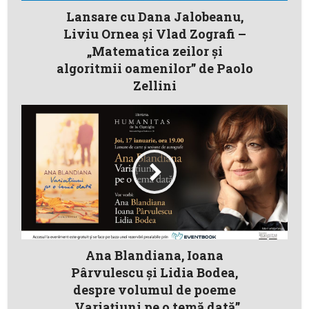
Lansare cu Dana Jalobeanu,
Liviu Ornea și Vlad Zografi –
„Matematica zeilor și
algoritmii oamenilor” de Paolo
Zellini
Ana Blandiana, Ioana
Pârvulescu și Lidia Bodea,
despre volumul de poeme
„Variațiuni pe o temă dată”