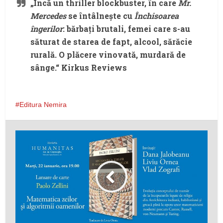
„Încă un thriller blockbuster, în care
Mr.
Mercedes
se întâlnește cu
Închisoarea
îngerilor
: bărbați brutali, femei care s-au
săturat de starea de fapt, alcool, sărăcie
rurală. O plăcere vinovată, murdară de
sânge.“ Kirkus Reviews
Editura Nemira