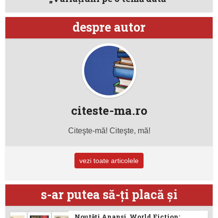
despre autor
citeste-ma.ro
Citeşte-mă! Citeşte, mă!
vezi toate articolele
s-ar putea să-ţi placă şi
Noutăţi Anansi. World Fiction: