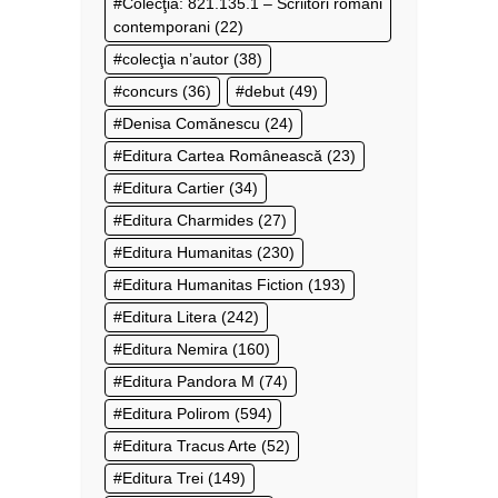
Colecţia: 821.135.1 – Scriitori români
contemporani
(22)
colecţia n’autor
(38)
concurs
(36)
debut
(49)
Denisa Comănescu
(24)
Editura Cartea Românească
(23)
Editura Cartier
(34)
Editura Charmides
(27)
Editura Humanitas
(230)
Editura Humanitas Fiction
(193)
Editura Litera
(242)
Editura Nemira
(160)
Editura Pandora M
(74)
Editura Polirom
(594)
Editura Tracus Arte
(52)
Editura Trei
(149)