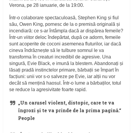
Verona, pe 28 ianuarie, de la 19:00.
Într-o colaborare spectaculoasă, Stephen King și fiul
său, Owen King, pornesc de la o premisă originală și
incendiară: ce s-ar întâmpla dacă ar dispărea femeile?
Într-un viitor deloc îndepărtat, după ce adorm, femeile
sunt acoperite de coconi asemenea fluturilor, iar dacă
cineva îndrăznește să le tulbure somnul le va
transforma în creaturi incredibil de agresive. Una
singură, Evie Black, e imună la blestem. Abandonați și
lăsați pradă instinctelor primare, bărbații se împart în
facțiuni: unii vor s-o salveze pe Evie, iar alții nu vor
decât să mențină haosul. Într-o lume a bărbaților, totul
se reduce la agresivitate foarte rapid.
„Un carusel violent, distopic, care te va
îngrozi și te va prinde de la prima pagină.“
People