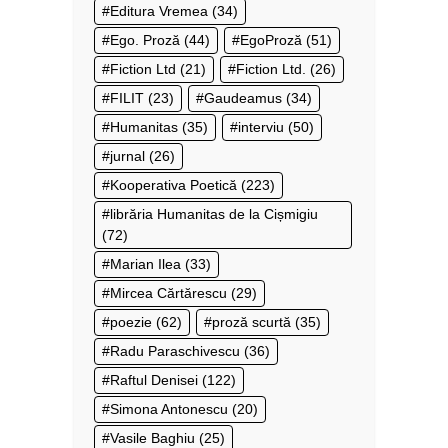
Editura Vremea
(34)
Ego. Proză
(44)
EgoProză
(51)
Fiction Ltd
(21)
Fiction Ltd.
(26)
FILIT
(23)
Gaudeamus
(34)
Humanitas
(35)
interviu
(50)
jurnal
(26)
Kooperativa Poetică
(223)
librăria Humanitas de la Cișmigiu
(72)
Marian Ilea
(33)
Mircea Cărtărescu
(29)
poezie
(62)
proză scurtă
(35)
Radu Paraschivescu
(36)
Raftul Denisei
(122)
Simona Antonescu
(20)
Vasile Baghiu
(25)