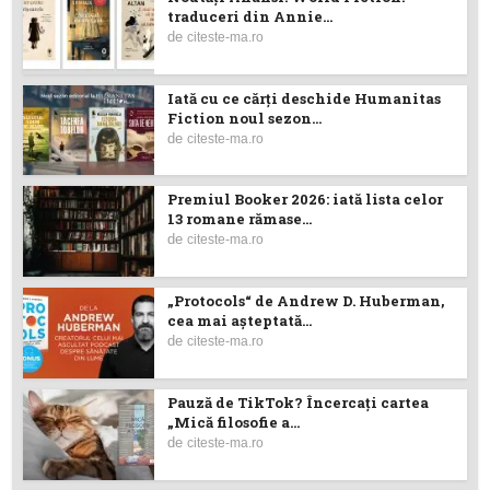
traduceri din Annie...
de
citeste-ma.ro
Iată cu ce cărţi deschide Humanitas
Fiction noul sezon...
de
citeste-ma.ro
Premiul Booker 2026: iată lista celor
13 romane rămase...
de
citeste-ma.ro
„Protocols“ de Andrew D. Huberman,
cea mai așteptată...
de
citeste-ma.ro
Pauză de TikTok? Încercaţi cartea
„Mică filosofie a...
de
citeste-ma.ro