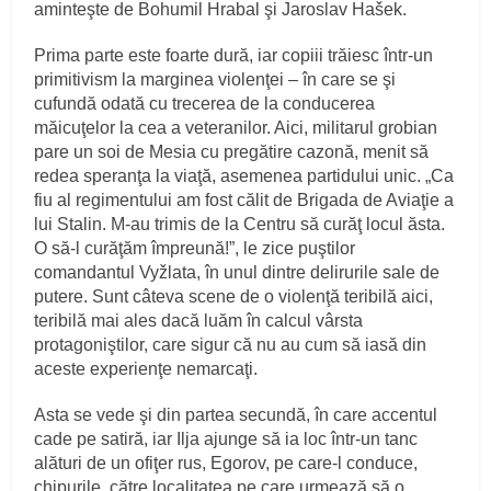
aminteşte de Bohumil Hrabal şi Jaroslav Hašek.
Prima parte este foarte dură, iar copiii trăiesc într-un
primitivism la marginea violenţei – în care se şi
cufundă odată cu trecerea de la conducerea
măicuţelor la cea a veteranilor. Aici, militarul grobian
pare un soi de Mesia cu pregătire cazonă, menit să
redea speranţa la viaţă, asemenea partidului unic. „Ca
fiu al regimentului am fost călit de Brigada de Aviaţie a
lui Stalin. M-au trimis de la Centru să curăţ locul ăsta.
O să-l curăţăm împreună!”, le zice puştilor
comandantul Vyžlata, în unul dintre delirurile sale de
putere. Sunt câteva scene de o violenţă teribilă aici,
teribilă mai ales dacă luăm în calcul vârsta
protagoniştilor, care sigur că nu au cum să iasă din
aceste experienţe nemarcaţi.
Asta se vede şi din partea secundă, în care accentul
cade pe satiră, iar Ilja ajunge să ia loc într-un tanc
alături de un ofiţer rus, Egorov, pe care-l conduce,
chipurile, către localitatea pe care urmează să o