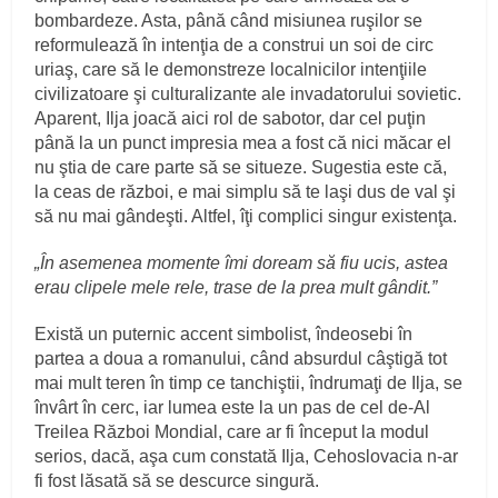
bombardeze. Asta, până când misiunea ruşilor se
reformulează în intenţia de a construi un soi de circ
uriaş, care să le demonstreze localnicilor intenţiile
civilizatoare şi culturalizante ale invadatorului sovietic.
Aparent, Ilja joacă aici rol de sabotor, dar cel puţin
până la un punct impresia mea a fost că nici măcar el
nu ştia de care parte să se situeze. Sugestia este că,
la ceas de război, e mai simplu să te laşi dus de val şi
să nu mai gândeşti. Altfel, îţi complici singur existenţa.
„În asemenea momente îmi doream să fiu ucis, astea
erau clipele mele rele, trase de la prea mult gândit.”
Există un puternic accent simbolist, îndeosebi în
partea a doua a romanului, când absurdul câştigă tot
mai mult teren în timp ce tanchiştii, îndrumaţi de Ilja, se
învârt în cerc, iar lumea este la un pas de cel de-Al
Treilea Război Mondial, care ar fi început la modul
serios, dacă, aşa cum constată Ilja, Cehoslovacia n-ar
fi fost lăsată să se descurce singură.