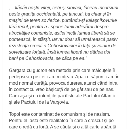
„…flăcăii noştri viteji, cehi şi slovaci, făceau incursiuni
peste graniţa occidentală, pe tancuri, ba chiar şi în
maşini de teren sovietice, purtându-şi kalaşnikovurile
fără recul, pentru a-i spune lumii adevărul despre
atrocităţile comuniste, astfel încât lumea liberă să se
pornească, în sfârşit, iar nu doar să urmărească pasiv
rezistenţa eroică a Cehoslovaciei în faţa şuvoiului de
sovietizare forţată. Însă lumea liberă nu dădea doi
bani pe Cehoslovacia, se căca pe ea.”
Gargara cu gudron era metoda prin care măicuţele îi
pedepseau pe cei care minţeau. Apa cu săpun, care în
mod normal curăţă, provoca durerea atunci când intra
în contact cu vreo băşicuţă de pe gât sau de pe nas.
Cam aşa şi cu intenţiile pacifiste ale Pactului Atlantic
şi ale Pactului de la Varşovia.
Topol este contaminat de comunism şi de nazism.
Pentru el, asta este realitatea în care a crescut şi pe
care o redă cu forţă. A se căuta şi o altă carte apărută