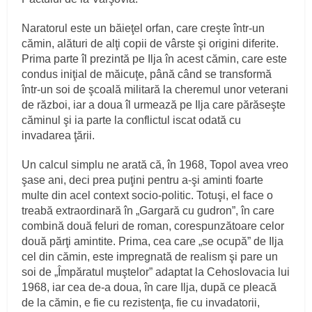
Naratorul este un băieţel orfan, care creşte într-un
cămin, alături de alţi copii de vârste şi origini diferite.
Prima parte îl prezintă pe Ilja în acest cămin, care este
condus iniţial de măicuţe, până când se transformă
într-un soi de şcoală militară la cheremul unor veterani
de război, iar a doua îl urmează pe Ilja care părăseşte
căminul şi ia parte la conflictul iscat odată cu
invadarea ţării.
Un calcul simplu ne arată că, în 1968, Topol avea vreo
şase ani, deci prea puţini pentru a-şi aminti foarte
multe din acel context socio-politic. Totuşi, el face o
treabă extraordinară în „Gargară cu gudron”, în care
combină două feluri de roman, corespunzătoare celor
două părţi amintite. Prima, cea care „se ocupă” de Ilja
cel din cămin, este impregnată de realism şi pare un
soi de „Împăratul muştelor” adaptat la Cehoslovacia lui
1968, iar cea de-a doua, în care Ilja, după ce pleacă
de la cămin, e fie cu rezistenţa, fie cu invadatorii,