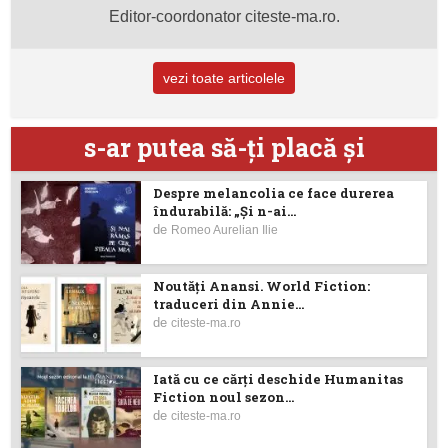
Editor-coordonator citeste-ma.ro.
vezi toate articolele
s-ar putea să-ţi placă şi
Despre melancolia ce face durerea
îndurabilă: „Și n-ai...
de
Romeo Aurelian Ilie
Noutăţi Anansi. World Fiction:
traduceri din Annie...
de
citeste-ma.ro
Iată cu ce cărţi deschide Humanitas
Fiction noul sezon...
de
citeste-ma.ro