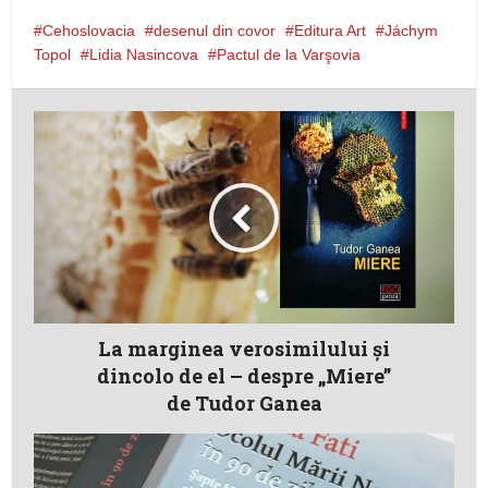
Cehoslovacia
desenul din covor
Editura Art
Jáchym
Topol
Lidia Nasincova
Pactul de la Varşovia
La marginea verosimilului şi
dincolo de el – despre „Miere”
de Tudor Ganea