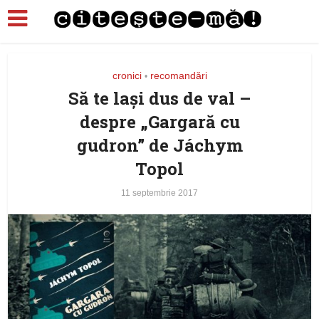
cronici
recomandări
•
Să te laşi dus de val –
despre „Gargară cu
gudron” de Jáchym
Topol
11 septembrie 2017