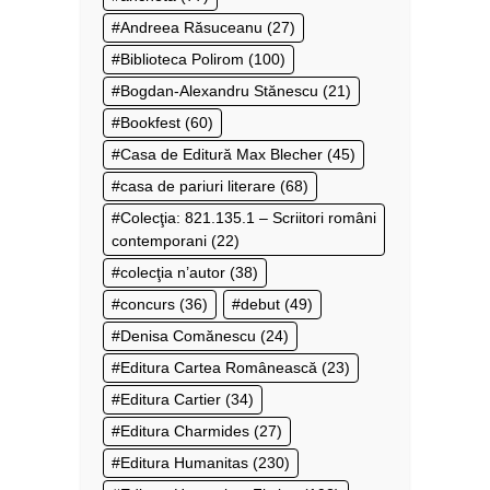
Andreea Răsuceanu
(27)
Biblioteca Polirom
(100)
Bogdan-Alexandru Stănescu
(21)
Bookfest
(60)
Casa de Editură Max Blecher
(45)
casa de pariuri literare
(68)
Colecţia: 821.135.1 – Scriitori români
contemporani
(22)
colecţia n’autor
(38)
concurs
(36)
debut
(49)
Denisa Comănescu
(24)
Editura Cartea Românească
(23)
Editura Cartier
(34)
Editura Charmides
(27)
Editura Humanitas
(230)