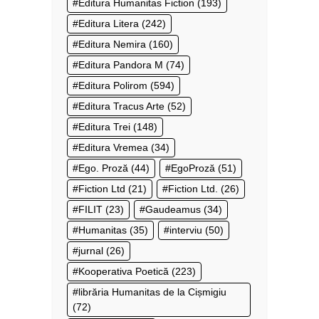
Editura Humanitas Fiction
(193)
Editura Litera
(242)
Editura Nemira
(160)
Editura Pandora M
(74)
Editura Polirom
(594)
Editura Tracus Arte
(52)
Editura Trei
(148)
Editura Vremea
(34)
Ego. Proză
(44)
EgoProză
(51)
Fiction Ltd
(21)
Fiction Ltd.
(26)
FILIT
(23)
Gaudeamus
(34)
Humanitas
(35)
interviu
(50)
jurnal
(26)
Kooperativa Poetică
(223)
librăria Humanitas de la Cișmigiu
(72)