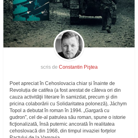
scris de
Constantin Piştea
Poet apreciat în Cehoslovacia chiar și înainte de
Revoluția de catifea (a fost arestat de câteva ori din
cauza activităţii literare în samizdat, precum şi din
pricina colaborării cu Solidaritatea poloneză), Jáchym
Topol a debutat în roman în 1994. „Gargară cu
gudron”, cel de-al patrulea său roman, spune o istorie
ficţionalizată, însă puternic ancorată în realitatea
cehoslovacă din 1968, din timpul invaziei forţelor
Pactului de la Varşovia.