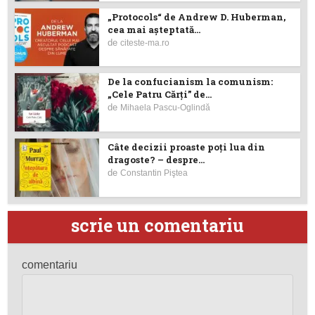
„Protocols“ de Andrew D. Huberman,
cea mai așteptată...
de
citeste-ma.ro
De la confucianism la comunism:
„Cele Patru Cărți” de...
de
Mihaela Pascu-Oglindă
Câte decizii proaste poţi lua din
dragoste? – despre...
de
Constantin Piştea
scrie un comentariu
comentariu