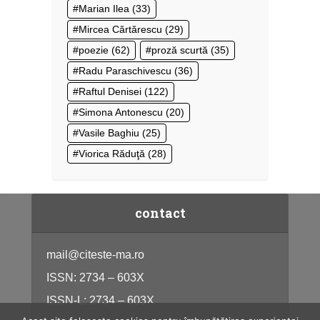
Marian Ilea
(33)
Mircea Cărtărescu
(29)
poezie
(62)
proză scurtă
(35)
Radu Paraschivescu
(36)
Raftul Denisei
(122)
Simona Antonescu
(20)
Vasile Baghiu
(25)
Viorica Răduţă
(28)
contact
mail@citeste-ma.ro
ISSN: 2734 – 603X
ISSN-L: 2734 – 603X