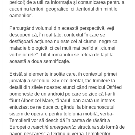
pericol) de a utiliza informația și comunicarea pentru a
cuceri nu teritorii geografice, ci „teritoriul din mințile
oamenilor”.
Parcurgând volumul din această perspectivă, veți
descoperi că, în realitate, contextul în care se
desfășoară acțiunea nu este cel al ciumei negre ca
maladie biologică, ci cel mult mai perfid al „ciumei
vorbelor rele”. Titlul romanului se referă de fapt la
această a doua semnificație.
Există și elemente insolite care, în contextul primei
jumătăți a secolului XIV occidental, fac trimitere la
detalii din zilele noastre: atunci când medicul Ottfried
pomenește de un android pe care se zice că l-ar fi
făurit Albert cel Mare, tânărul Ioan arată un interes
entuziast ce ne duce cu gândul la binecunoscutul
sistem de operare pentru telefonia mobilă; verba-
Templierii vor să deschidă în partea de răsărit a
Europei o
marchié emergeantz
; structura sub formă de
năvod pescăresc a Ordinului verba-Templierilor