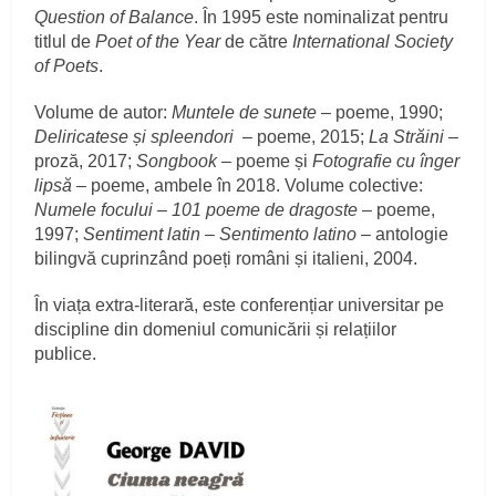
Question of Balance
. În 1995 este nominalizat pentru
titlul de
Poet of the Year
de către
International Society
of Poets
.
Volume de autor:
Muntele de sunete
– poeme, 1990;
Deliricatese și spleendori
– poeme, 2015;
La Străini
–
proză, 2017;
Songbook
– poeme și
Fotografie cu înger
lipsă
– poeme, ambele în 2018. Volume colective:
Numele focului – 101 poeme de dragoste
– poeme,
1997;
Sentiment latin – Sentimento latino
– antologie
bilingvă cuprinzând poeți români și italieni, 2004.
În viața extra-literară, este conferențiar universitar pe
discipline din domeniul comunicării și relațiilor
publice.