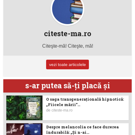
citeste-ma.ro
Citeşte-mă! Citeşte, mă!
vezi toate articolele
s-ar putea să-ţi placă şi
O saga transgenerațională hipnotică:
„Fiicele mării”...
de
citeste-ma.ro
Despre melancolia ce face durerea
îndurabilă: „Și n-ai...