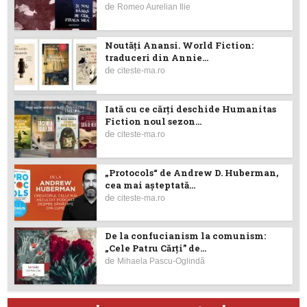
de
Romeo Aurelian Ilie
Noutăţi Anansi. World Fiction:
traduceri din Annie...
de
citeste-ma.ro
Iată cu ce cărţi deschide Humanitas
Fiction noul sezon...
de
citeste-ma.ro
„Protocols“ de Andrew D. Huberman,
cea mai așteptată...
de
citeste-ma.ro
De la confucianism la comunism:
„Cele Patru Cărți” de...
de
Mihaela Pascu-Oglindă