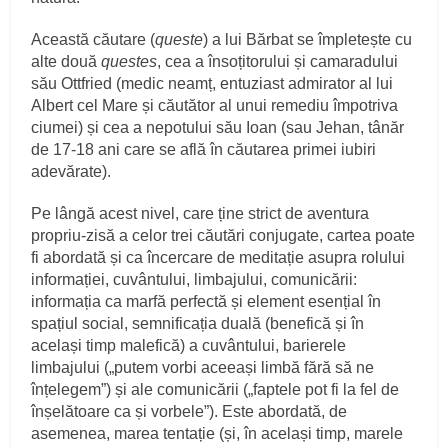
Această căutare (
queste
) a lui Bărbat se împletește cu
alte două
questes
, cea a însoțitorului și camaradului
său Ottfried (medic neamț, entuziast admirator al lui
Albert cel Mare și căutător al unui remediu împotriva
ciumei) și cea a nepotului său Ioan (sau Jehan, tânăr
de 17-18 ani care se află în căutarea primei iubiri
adevărate).
Pe lângă acest nivel, care ține strict de aventura
propriu-zisă a celor trei căutări conjugate, cartea poate
fi abordată și ca încercare de meditație asupra rolului
informației, cuvântului, limbajului, comunicării:
informația ca marfă perfectă și element esențial în
spațiul social, semnificația duală (benefică și în
același timp malefică) a cuvântului, barierele
limbajului („putem vorbi aceeași limbă fără să ne
înțelegem”) și ale comunicării („faptele pot fi la fel de
înșelătoare ca și vorbele”). Este abordată, de
asemenea, marea tentație (și, în același timp, marele