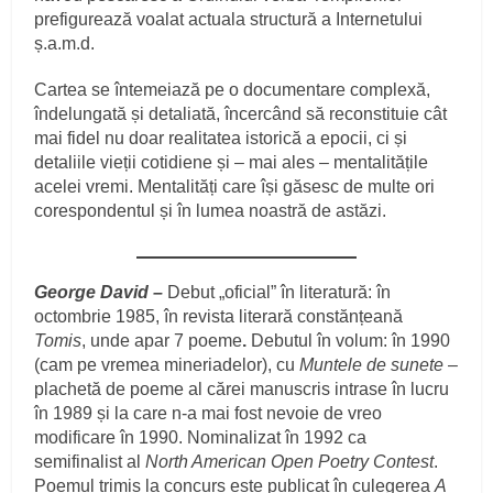
prefigurează voalat actuala structură a Internetului
ș.a.m.d.
Cartea se întemeiază pe o documentare complexă,
îndelungată și detaliată, încercând să reconstituie cât
mai fidel nu doar realitatea istorică a epocii, ci și
detaliile vieții cotidiene și – mai ales – mentalitățile
acelei vremi. Mentalități care își găsesc de multe ori
corespondentul și în lumea noastră de astăzi.
George David –
Debut „oficial” în literatură: în
octombrie 1985, în revista literară constănțeană
Tomis
, unde apar 7 poeme
.
Debutul în volum: în 1990
(cam pe vremea mineriadelor), cu
Muntele de sunete
–
plachetă de poeme al cărei manuscris intrase în lucru
în 1989 și la care n-a mai fost nevoie de vreo
modificare în 1990. Nominalizat în 1992 ca
semifinalist al
North American Open Poetry Contest
.
Poemul trimis la concurs este publicat în culegerea
A