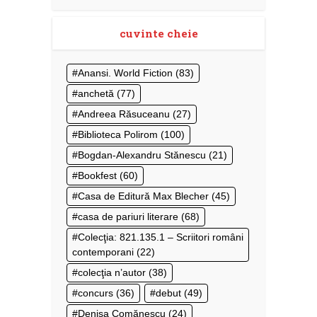
cuvinte cheie
Anansi. World Fiction
(83)
anchetă
(77)
Andreea Răsuceanu
(27)
Biblioteca Polirom
(100)
Bogdan-Alexandru Stănescu
(21)
Bookfest
(60)
Casa de Editură Max Blecher
(45)
casa de pariuri literare
(68)
Colecţia: 821.135.1 – Scriitori români
contemporani
(22)
colecţia n’autor
(38)
concurs
(36)
debut
(49)
Denisa Comănescu
(24)