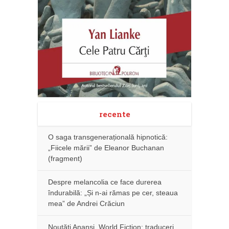
recente
O saga transgenerațională hipnotică:
„Fiicele mării” de Eleanor Buchanan
(fragment)
Despre melancolia ce face durerea
îndurabilă: „Și n-ai rămas pe cer, steaua
mea” de Andrei Crăciun
Noutăţi Anansi. World Fiction: traduceri