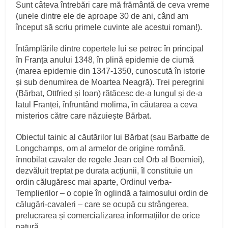
Sunt câteva întrebări care mă frământă de ceva vreme
(unele dintre ele de aproape 30 de ani, când am
început să scriu primele cuvinte ale acestui roman!).
Întâmplările dintre copertele lui se petrec în principal
în Franța anului 1348, în plină epidemie de ciumă
(marea epidemie din 1347-1350, cunoscută în istorie
și sub denumirea de Moartea Neagră). Trei peregrini
(Bărbat, Ottfried și Ioan) rătăcesc de-a lungul și de-a
latul Franței, înfruntând molima, în căutarea a ceva
misterios către care năzuiește Bărbat.
Obiectul tainic al căutărilor lui Bărbat (sau Barbatte de
Longchamps, om al armelor de origine română,
înnobilat cavaler de regele Jean cel Orb al Boemiei),
dezvăluit treptat pe durata acțiunii, îl constituie un
ordin călugăresc mai aparte, Ordinul verba-
Templierilor – o copie în oglindă a faimosului ordin de
călugări-cavaleri – care se ocupă cu strângerea,
prelucrarea și comercializarea informațiilor de orice
natură.