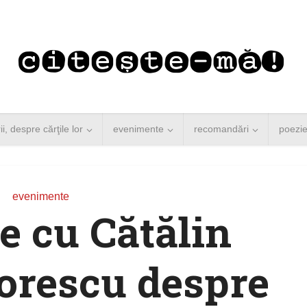
rii, despre cărţile lor
evenimente
recomandări
poezi
evenimente
re cu Cătălin
orescu despre