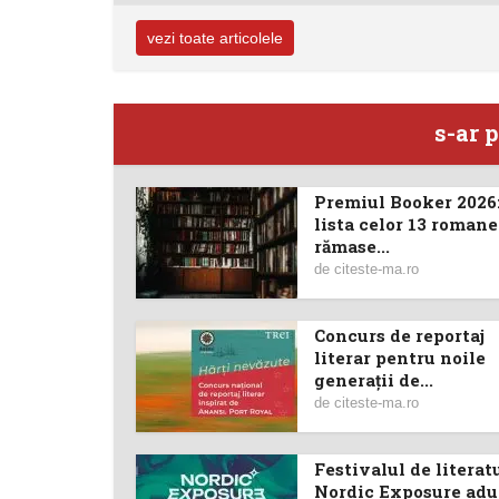
vezi toate articolele
s-ar p
Premiul Booker 2026:
lista celor 13 romane
rămase...
de
citeste-ma.ro
Concurs de reportaj
literar pentru noile
generații de...
de
citeste-ma.ro
Festivalul de literat
Nordic Exposure aduc