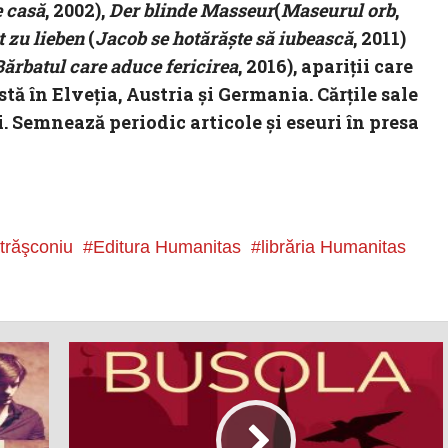
 casă
, 2002),
Der blinde Masseur
(
Maseurul orb
,
 zu lieben
(
Jacob se hotărăște să iubească
, 2011)
Bărbatul care aduce fericirea
, 2016), apariții care
tă în Elveția, Austria și Germania. Cărțile sale
i. Semnează periodic articole și eseuri în presa
ătrăşconiu
Editura Humanitas
librăria Humanitas