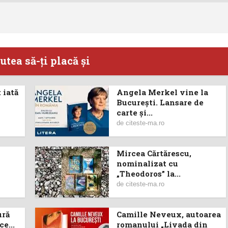
utea să-ţi placă şi
 iată
Angela Merkel vine la
București. Lansare de
carte şi...
de
citeste-ma.ro
Mircea Cărtărescu,
nominalizat cu
„Theodoros” la...
de
citeste-ma.ro
ură
Camille Neveux, autoarea
e...
romanului „Livada din