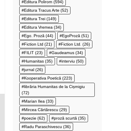
Editura Polirom
(594)
Editura Tracus Arte
(52)
Editura Trei
(149)
Editura Vremea
(34)
Ego. Proză
(44)
EgoProză
(51)
Fiction Ltd
(21)
Fiction Ltd.
(26)
FILIT
(23)
Gaudeamus
(34)
Humanitas
(35)
interviu
(50)
jurnal
(26)
Kooperativa Poetică
(223)
librăria Humanitas de la Cișmigiu
(72)
Marian Ilea
(33)
Mircea Cărtărescu
(29)
poezie
(62)
proză scurtă
(35)
Radu Paraschivescu
(36)