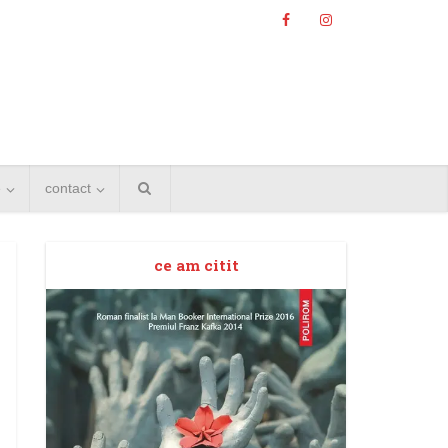
e
contact
ce am citit