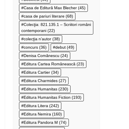
Casa de Editură Max Blecher
(45)
casa de pariuri literare
(68)
Colecţia: 821.135.1 – Scriitori români
contemporani
(22)
colecţia n’autor
(38)
concurs
(36)
debut
(49)
Denisa Comănescu
(24)
Editura Cartea Românească
(23)
Editura Cartier
(34)
Editura Charmides
(27)
Editura Humanitas
(230)
Editura Humanitas Fiction
(193)
Editura Litera
(242)
Editura Nemira
(160)
Editura Pandora M
(74)