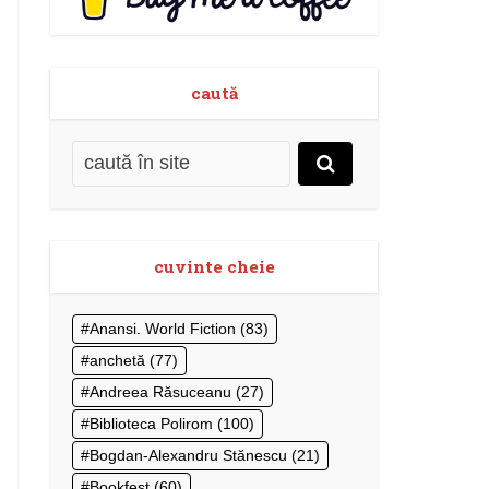
caută
cuvinte cheie
Anansi. World Fiction
(83)
anchetă
(77)
Andreea Răsuceanu
(27)
Biblioteca Polirom
(100)
Bogdan-Alexandru Stănescu
(21)
Bookfest
(60)