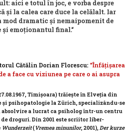
t: aici e totul în joc, e vorba despre
 și la calea care duce la celălalt. Iar
-un mod dramatic și nemaipomenit de
 și emoționantul final.“
itorul Cătălin Dorian Florescu:
“Înfăţişarea
 de a face cu viziunea pe care o ai asupra
8.1967, Timişoara) trăiește în Elveția din
e și psihopatologie la Zürich, specializându-se
 absolvire a lucrat ca psiholog într-un centru
de droguri. Din 2001 este scriitor liber-
e
Wunderzeit
(
Vremea minunilor
, 2001),
Der kurze