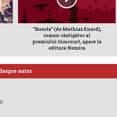
“Busola” (de Mathias Enard),
roman câștigător al
premiului Goncourt, apare la
editura Nemira
despre autor
ă!