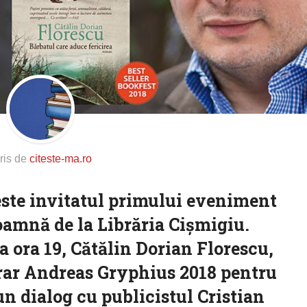
ris de
citeste-ma.ro
este invitatul primului eveniment
amnă de la Librăria Cișmigiu.
a ora 19, Cătălin Dorian Florescu,
erar Andreas Gryphius 2018 pentru
un dialog cu publicistul Cristian