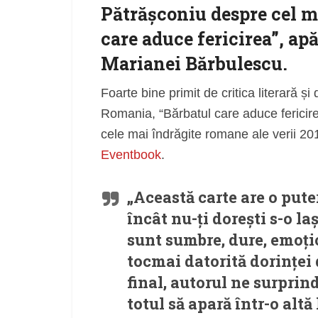
Pătrășconiu despre cel m
care aduce fericirea”, ap
Marianei Bărbulescu.
Foarte bine primit de critica literară și
Romania, “Bărbatul care aduce fericire
cele mai îndrăgite romane ale verii 201
Eventbook
.
„Această carte are o pute
încât nu-ți dorești s-o l
sunt sumbre, dure, emoțio
tocmai datorită dorinței 
final, autorul ne surprind
totul să apară într-o alt