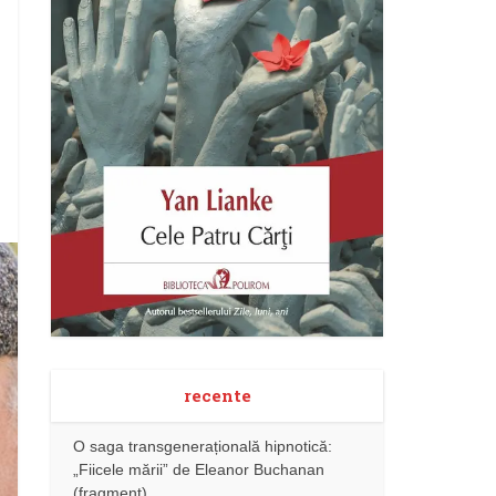
recente
O saga transgenerațională hipnotică:
„Fiicele mării” de Eleanor Buchanan
(fragment)