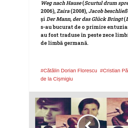
Weg nach Hause
(
Scurtul drum spre
2006),
Zaira
(2008),
Jacob beschließt
și
Der Mann, der das Glück Bringt
(
s-au bucurat de o primire entuzias
au fost traduse în peste zece limb
de limbă germană.
Cătălin Dorian Florescu
Cristian P
de la Cișmigiu