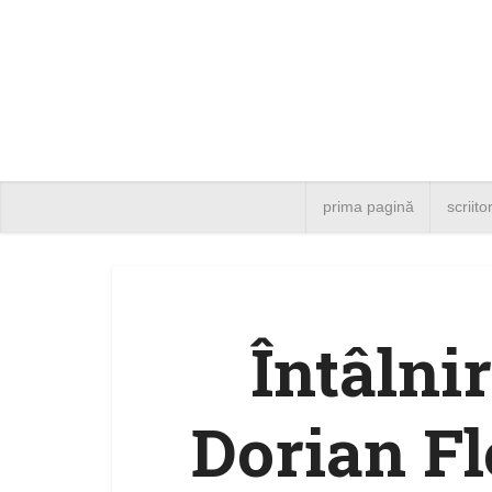
prima pagină
scriito
Întâlni
Dorian Fl