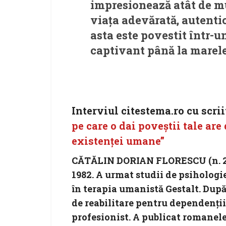
impresionează atât de mul
viața adevărată, autentică
asta este povestit într
captivant până la marele
Interviul citestema.ro cu scri
pe care o dai poveştii tale are
existenţei umane”
CĂTĂLIN DORIAN FLORESCU (n. 27.0
1982. A urmat studii de psihologi
în terapia umanistă Gestalt. După
de reabilitare pentru dependenţii 
profesionist. A publicat romanel