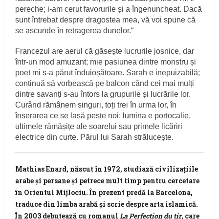
pereche; i-am cerut favorurile și a îngenuncheat. Dacă
sunt întrebat despre dragostea mea, vă voi spune că
se ascunde în retragerea dunelor.“
Francezul are aerul că găsește lucrurile josnice, dar
într-un mod amuzant; mie pasiunea dintre monstru și
poet mi s-a părut înduioșătoare. Sarah e inepuizabilă;
continuă să vorbească pe balcon când cei mai mulți
dintre savanți s-au întors la grupurile și lucrările lor.
Curând rămânem singuri, toți trei în urma lor, în
înserarea ce se lasă peste noi; lumina e portocalie,
ultimele rămășițe ale soarelui sau primele licăriri
electrice din curte. Părul lui Sarah strălucește.
Mathias Enard, născut în 1972, studiază civilizațiile
arabe și persane și petrece mult timp pentru cercetare
în Orientul Mijlociu. În prezent predă la Barcelona,
traduce din limba arabă și scrie despre arta islamică.
În 2003 debutează cu romanul
La Perfection du tir
, care