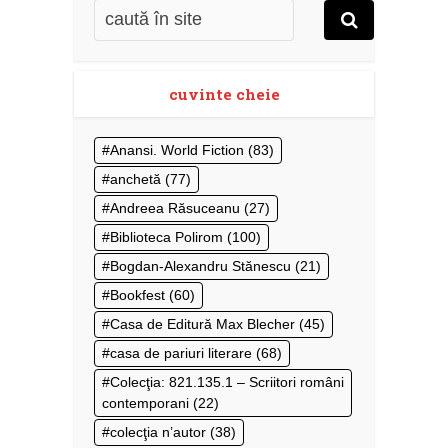
cuvinte cheie
Anansi. World Fiction
(83)
anchetă
(77)
Andreea Răsuceanu
(27)
Biblioteca Polirom
(100)
Bogdan-Alexandru Stănescu
(21)
Bookfest
(60)
Casa de Editură Max Blecher
(45)
casa de pariuri literare
(68)
Colecţia: 821.135.1 – Scriitori români
contemporani
(22)
colecţia n’autor
(38)