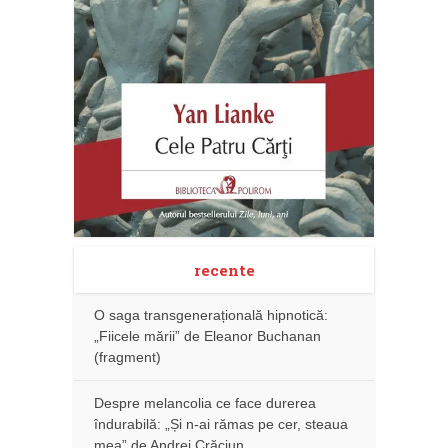
recente
O saga transgenerațională hipnotică:
„Fiicele mării” de Eleanor Buchanan
(fragment)
Despre melancolia ce face durerea
îndurabilă: „Și n-ai rămas pe cer, steaua
mea” de Andrei Crăciun