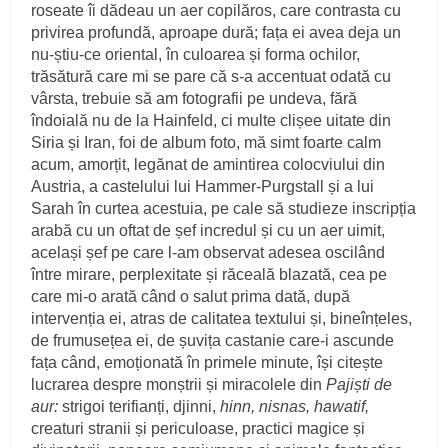
roseate îi dădeau un aer copilăros, care contrasta cu
privirea profundă, aproape dură; fața ei avea deja un
nu-știu-ce oriental, în culoarea și forma ochilor,
trăsătură care mi se pare că s-a accentuat odată cu
vârsta, trebuie să am fotografii pe undeva, fără
îndoială nu de la Hainfeld, ci multe clișee uitate din
Siria și Iran, foi de album foto, mă simt foarte calm
acum, amorțit, legănat de amintirea colocviului din
Austria, a castelului lui Hammer-Purgstall și a lui
Sarah în curtea acestuia, pe cale să studieze inscripția
arabă cu un oftat de șef incredul și cu un aer uimit,
același șef pe care l-am observat adesea oscilând
între mirare, perplexitate și răceală blazată, cea pe
care mi-o arată când o salut prima dată, după
intervenția ei, atras de calitatea textului și, bineînțeles,
de frumusețea ei, de șuvița castanie care-i ascunde
fața când, emoționată în primele minute, își citește
lucrarea despre monștrii și miracolele din
Pajiști de
aur:
strigoi terifianți, djinni,
hinn, nisnas, hawatif,
creaturi stranii și periculoase, practici magice și