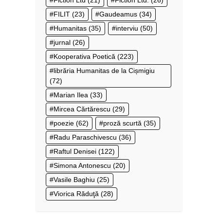
FILIT
(23)
Gaudeamus
(34)
Humanitas
(35)
interviu
(50)
jurnal
(26)
Kooperativa Poetică
(223)
librăria Humanitas de la Cișmigiu
(72)
Marian Ilea
(33)
Mircea Cărtărescu
(29)
poezie
(62)
proză scurtă
(35)
Radu Paraschivescu
(36)
Raftul Denisei
(122)
Simona Antonescu
(20)
Vasile Baghiu
(25)
Viorica Răduţă
(28)