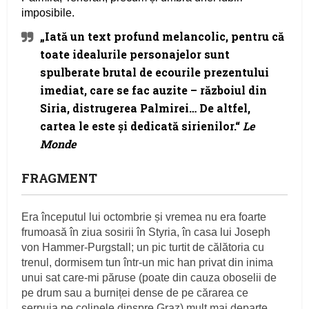
imposibile.
„Iată un text profund melancolic, pentru că
toate idealurile personajelor sunt
spulberate brutal de ecourile prezentului
imediat, care se fac auzite – războiul din
Siria, distrugerea Palmirei… De altfel,
cartea le este și dedicată sirienilor.“
Le
Monde
FRAGMENT
Era începutul lui octombrie și vremea nu era foarte
frumoasă în ziua sosirii în Styria, în casa lui Joseph
von Hammer-Purgstall; un pic turtit de călătoria cu
trenul, dormisem tun într-un mic han privat din inima
unui sat care-mi păruse (poate din cauza oboselii de
pe drum sau a burniței dense de pe cărarea ce
șerpuia pe colinele dinspre Graz) mult mai departe