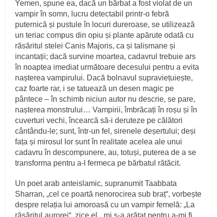
Yemen, spune ea, dacă un bărbat a fost violat de un
vampir în somn, lucru detectabil printr-o febră
puternică și pustule în locuri dureroase, se utilizează
un teriac compus din opiu și plante apărute odată cu
răsăritul stelei Canis Majoris, ca și talismane și
incantații; dacă survine moartea, cadavrul trebuie ars
în noaptea imediat următoare decesului pentru a evita
nașterea vampirului. Dacă bolnavul supraviețuiește,
caz foarte rar, i se tatuează un desen magic pe
pântece – în schimb niciun autor nu descrie, se pare,
nașterea monstrului… Vampirii, îmbrăcați în roșu și în
cuverturi vechi, încearcă să-i deruteze pe călători
cântându-le; sunt, într-un fel, sirenele deșertului; deși
fața și mirosul lor sunt în realitate acelea ale unui
cadavru în descompunere, au, totuși, puterea de a se
transforma pentru a-l fermeca pe bărbatul rătăcit.
Un poet arab anteislamic, supranumit Taabbata
Sharran, „cel ce poartă nenorocirea sub braț“, vorbește
despre relația lui amoroasă cu un vampir femelă: „La
răsăritul aurorei“, zice el, „mi s-a arătat pentru a-mi fi