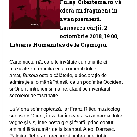
Fulaș. Citestema.ro vă
oferă un fragment în
avanpremieră.
Lansarea cărţii: 2
octombrie 2018, 19.00,
Librăria Humanitas de la Cișmigiu.
Carte nocturnă, care te învăluie cu ritmurile ei
muzicale, cu erudiția ei, cu umorul dulce
amar,
Busola
este o călătorie, o declarație de
admirație și o mână întinsă, ca un pod între Occident
și Orient, între ieri și mâine, clădit pe inventarul
secolelor de fascinație.
La Viena se înnoptează, iar Franz Ritter, muzicolog
sedus de Orient, în zadar încearcă să adoarmă. Între
veghe și vis, între nostalgie și febră, prind contur
amintiri fără număr, de la Istanbul, Alep, Damasc,
Palmira, Teheran, precum și umbra unei iubiri