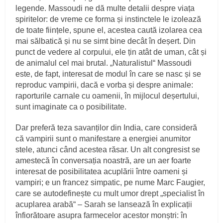
legende. Massoudi ne dă multe detalii despre viața
spiritelor: de vreme ce forma și instinctele le izolează
de toate ființele, spune el, acestea caută izolarea cea
mai sălbatică și nu se simt bine decât în deșert. Din
punct de vedere al corpului, ele țin atât de uman, cât și
de animalul cel mai brutal. „Naturalistul“ Massoudi
este, de fapt, interesat de modul în care se nasc și se
reproduc vampirii, dacă e vorba și despre animale:
raporturile carnale cu oamenii, în mijlocul deșertului,
sunt imaginate ca o posibilitate.
Dar preferă teza savanților din India, care consideră
că vampirii sunt o manifestare a energiei anumitor
stele, atunci când acestea răsar. Un alt congresist se
amestecă în conversația noastră, are un aer foarte
interesat de posibilitatea acuplării între oameni și
vampiri; e un francez simpatic, pe nume Marc Faugier,
care se autodefinește cu mult umor drept „specialist în
acuplarea arabă“ – Sarah se lansează în explicații
înfiorătoare asupra farmecelor acestor monștri: în