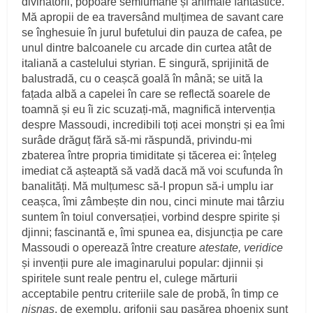
divinatorii, popoare semiumane și animale fantastice.
Mă apropii de ea traversând mulțimea de savant care
se înghesuie în jurul bufetului din pauza de cafea, pe
unul dintre balcoanele cu arcade din curtea atât de
italiană a castelului styrian. E singură, sprijinită de
balustradă, cu o ceașcă goală în mână; se uită la
fațada albă a capelei în care se reflectă soarele de
toamnă și eu îi zic scuzați-mă, magnifică intervenția
despre Massoudi, incredibili toți acei monștri și ea îmi
surâde drăguț fără să-mi răspundă, privindu-mi
zbaterea între propria timiditate și tăcerea ei: înțeleg
imediat că așteaptă să vadă dacă mă voi scufunda în
banalități. Mă mulțumesc să-I propun să-i umplu iar
ceașca, îmi zâmbește din nou, cinci minute mai târziu
suntem în toiul conversației, vorbind despre spirite și
djinni; fascinantă e, îmi spunea ea, disjuncția pe care
Massoudi o operează între creature
atestate, veridice
și invenții pure ale imaginarului popular: djinnii și
spiritele sunt reale pentru el, culege mărturii
acceptabile pentru criteriile sale de probă, în timp ce
nisnas
, de exemplu, grifonii sau pasărea phoenix sunt