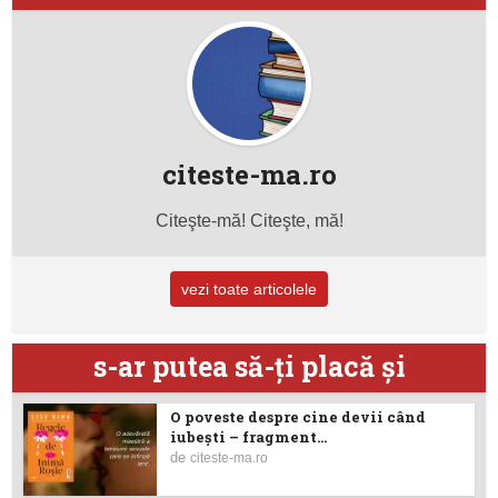
citeste-ma.ro
Citeşte-mă! Citeşte, mă!
vezi toate articolele
s-ar putea să-ţi placă şi
O poveste despre cine devii când
iubești – fragment...
de
citeste-ma.ro