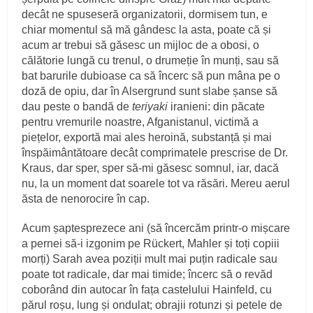
decât ne spuseseră organizatorii, dormisem tun, e
chiar momentul să mă gândesc la asta, poate că și
acum ar trebui să găsesc un mijloc de a obosi, o
călătorie lungă cu trenul, o drumeție în munți, sau să
bat barurile dubioase ca să încerc să pun mâna pe o
doză de opiu, dar în Alsergrund sunt slabe șanse să
dau peste o bandă de
teriyaki
iranieni: din păcate
pentru vremurile noastre, Afganistanul, victimă a
piețelor, exportă mai ales heroină, substanță și mai
înspăimântătoare decât comprimatele prescrise de Dr.
Kraus, dar sper, sper să-mi găsesc somnul, iar, dacă
nu, la un moment dat soarele tot va răsări. Mereu aerul
ăsta de nenorocire în cap.
Acum șaptesprezece ani (să încercăm printr-o mișcare
a pernei să-i izgonim pe Rückert, Mahler și toți copiii
morți) Sarah avea poziții mult mai puțin radicale sau
poate tot radicale, dar mai timide; încerc să o revăd
coborând din autocar în fața castelului Hainfeld, cu
părul roșu, lung și ondulat; obrajii rotunzi și petele de