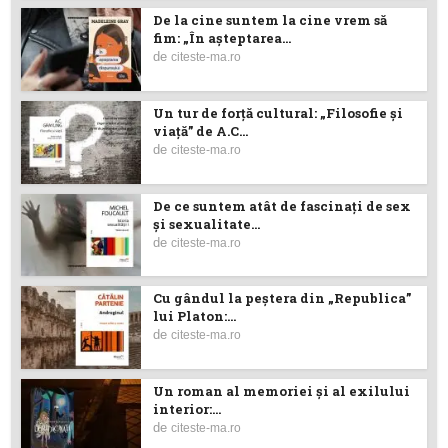
De la cine suntem la cine vrem să
fim: „În așteptarea...
de
citeste-ma.ro
Un tur de forță cultural: „Filosofie și
viață” de A.C...
de
citeste-ma.ro
De ce suntem atât de fascinați de sex
și sexualitate...
de
citeste-ma.ro
Cu gândul la peştera din „Republica”
lui Platon:...
de
citeste-ma.ro
Un roman al memoriei şi al exilului
interior:...
de
citeste-ma.ro