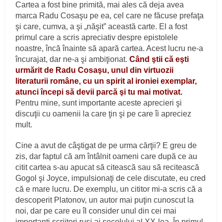
Cartea a fost bine primită, mai ales că deja avea
marca Radu Cosaşu pe ea, cel care ne făcuse prefaţa
şi care, cumva, a şi „năşit” această carte. El a fost
primul care a scris apreciativ despre epistolele
noastre, încă înainte să apară cartea. Acest lucru ne-a
încurajat, dar ne-a şi ambiţionat.
Când ştii că eşti
urmărit de Radu Cosaşu, unul din virtuozii
literaturii române, cu un spirit al ironiei exemplar,
atunci începi să devii parcă şi tu mai motivat.
Pentru mine, sunt importante aceste aprecieri şi
discuţii cu oamenii la care ţin şi pe care îi apreciez
mult.
Cine a avut de câştigat de pe urma cărţii? E greu de
zis, dar faptul că am întâlnit oameni care după ce au
citit cartea s-au apucat să citească sau să recitească
Gogol şi Joyce, impulsionaţi de cele discutate, eu cred
că e mare lucru. De exemplu, un cititor mi-a scris că a
descoperit Platonov, un autor mai puţin cunoscut la
noi, dar pe care eu îl consider unul din cei mai
importanţi scriitori ruşi ai secolului al XX-lea. În primul