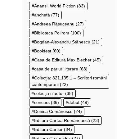
Anansi. World Fiction
(83)
anchetă
(77)
Andreea Răsuceanu
(27)
Biblioteca Polirom
(100)
Bogdan-Alexandru Stănescu
(21)
Bookfest
(60)
Casa de Editură Max Blecher
(45)
casa de pariuri literare
(68)
Colecţia: 821.135.1 – Scriitori români
contemporani
(22)
colecţia n’autor
(38)
concurs
(36)
debut
(49)
Denisa Comănescu
(24)
Editura Cartea Românească
(23)
Editura Cartier
(34)
Editura Charmides
(27)