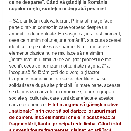
ce ne desparte”. Când vă gândiţi la România
copiilor noştri, sunteţi mai degrabă pesimist.
– Să clarificăm câteva lucruri. Prima afirmaţie face
parte dintr-un context în care vorbesc despre un
anumit tip de identitate. Eu susţin că, în acest moment,
ceea ce numim noi „naţiune română”, structura acestei
identităţi, e pe cale să se năruie. Nimic din acele
elemente clasice nu ne mai face să ne simţim
„împreună”. În ultimii 20 de ani (dar procesul e mai
vechi), ceea ce numeam noi „unitate naţională” a
început să fie fărâmiţată de diverşi alţi factori.
Grupurile, oamenii, încep să se identifice, să se
solidarizeze după alte principii. În mare parte, aceasta
se datorează cauzelor economice şi unor regrupări
sociale şi culturale, care sunt doar efectele acestor
cauze economice.
E tot mai greu să găseşti motive
„naţionale” prin care să solidarizezi grupuri mari
de oameni. Însă elementul-cheie în acest veac al
fragmentării, liantul principal este limba. Când totul
a devenit foarte fragmentat, disipat, există încă