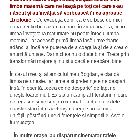
limba maternă care ne leagă pe toţi cei care s-au
născut şi au învăţat să vorbească în ea aproape
„biologic”.
Cu excepţia celor care vorbesc de mici
două-trei limbi, cazuri mai rare în zona noastră, nicio
limbă învăţată la maturitate nu poate înlocui limba
maternă. Iar această primă limbă lasă urme foarte
adânci şi încă are puterea de a coagula şi de a crea o
anumită unitate. Dar nici ea nu o duce bine. Trece prin
transformări majore şi nu ştiu dacă e neapărat bine.
În cazul meu şi al amicului meu Bogdan, e clar că
limba ne uneşte, iar temele şi preferinţele ne despart.
Însă, în esenţă, „ceea ce ne desparte” de fapt ne
uneşte foarte mult. Există un câmp al literaturii în care
ne regăsim şi ne simţim minunat. Faptul că textele
noastre stau între aceleaşi coperţi e un semn al
unităţii, păstrându-ne diferenţele şi simpatiile. Asta e
frumuseţea.
– În multe oraşe, au dispărut cinematografele,