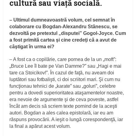
cultură sau viaţă socială.
–
Ultimul dumneavoastră volum, cel semnat în
colaborare cu Bogdan-Alexandru Stănescu, se
dezvoltă pe pretextul „disputei” Gogol-Joyce. Cum
a fost primită cartea şi cine credeţi că a avut de
câştigat în urma ei?
– A fost ca o copilărie, care pornea de la un „moft”:
„Bruce Lee îl bate pe Van Damme?” sau „Hagi e mai
tare ca Stoicikov!”. În cazul de faţă, nu aveam doi
luptători sau fotbalişti, ci doi scriitori mari. Şi cum nu
funcţionau tehnici de „karate” sau „goluri”, celebre
pentru a dovedi superioritatea ataşamentelor noastre,
era nevoie de argumente şi de ceva poveste, astfel
încât am decis să scriem texte pornind de la aceşti
autori. Bogdan a ales calea epistolară, iar eu am
răspuns provocării. A ieşit o lungă corespondenţă, iar
la final a apărut acest volum.