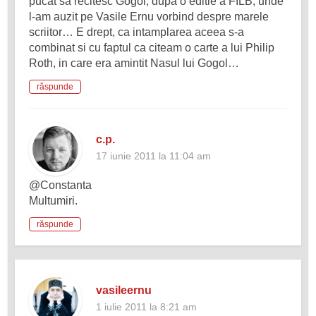
pucat sa recitesc Gogol, dupa o editie a FILB, unde
l-am auzit pe Vasile Ernu vorbind despre marele
scriitor… E drept, ca intamplarea aceea s-a
combinat si cu faptul ca citeam o carte a lui Philip
Roth, in care era amintit Nasul lui Gogol…
răspunde
c.p.
17 iunie 2011 la 11:04 am
@Constanta
Multumiri.
răspunde
vasileernu
1 iulie 2011 la 8:21 am