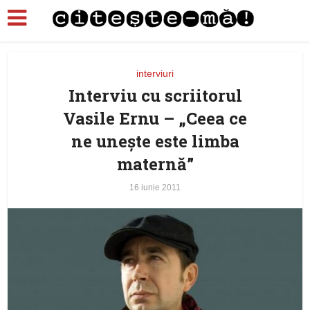
interviuri
Interviu cu scriitorul
Vasile Ernu – „Ceea ce
ne uneşte este limba
maternă”
16 iunie 2011