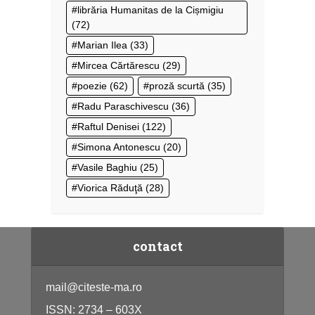
librăria Humanitas de la Cișmigiu
(72)
Marian Ilea
(33)
Mircea Cărtărescu
(29)
poezie
(62)
proză scurtă
(35)
Radu Paraschivescu
(36)
Raftul Denisei
(122)
Simona Antonescu
(20)
Vasile Baghiu
(25)
Viorica Răduţă
(28)
contact
mail@citeste-ma.ro
ISSN: 2734 – 603X