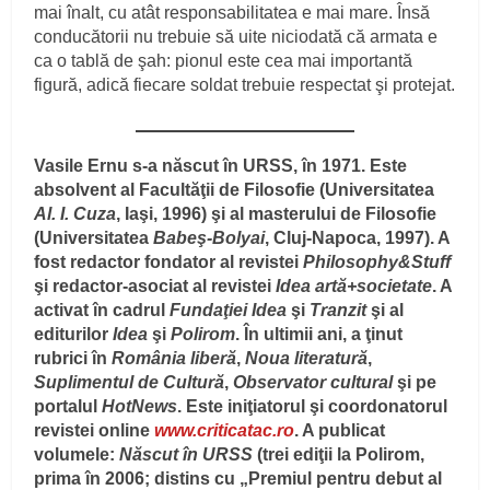
mai înalt, cu atât responsabilitatea e mai mare. Însă
conducătorii nu trebuie să uite niciodată că armata e
ca o tablă de şah: pionul este cea mai importantă
figură, adică fiecare soldat trebuie respectat şi protejat.
Vasile Ernu s-a născut în URSS, în 1971. Este
absolvent al Facultăţii de Filosofie (Universitatea
Al. I. Cuza
, Iaşi, 1996) şi al masterului de Filosofie
(Universitatea
Babeş-Bolyai
, Cluj-Napoca, 1997). A
fost redactor fondator al revistei
Philosophy&Stuff
şi redactor-asociat al revistei
Idea artă+societate
. A
activat în cadrul
Fundaţiei Idea
şi
Tranzit
şi al
editurilor
Idea
şi
Polirom
. În ultimii ani, a ţinut
rubrici în
România liberă
,
Noua literatură
,
Suplimentul de Cultură
,
Observator cultural
şi pe
portalul
HotNews
. Este iniţiatorul şi coordonatorul
revistei online
www.criticatac.ro
. A publicat
volumele:
Născut în URSS
(trei ediţii la Polirom,
prima în 2006; distins cu „Premiul pentru debut al