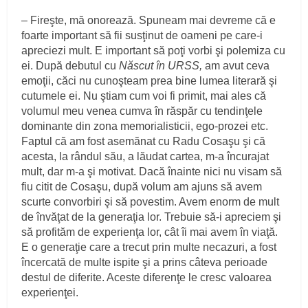
– Fireşte, mă onorează. Spuneam mai devreme că e
foarte important să fii susţinut de oameni pe care-i
apreciezi mult. E important să poţi vorbi şi polemiza cu
ei. După debutul cu
Născut în URSS,
am avut ceva
emoţii, căci nu cunoşteam prea bine lumea literară şi
cutumele ei. Nu ştiam cum voi fi primit, mai ales că
volumul meu venea cumva în răspăr cu tendinţele
dominante din zona memorialisticii, ego-prozei etc.
Faptul că am fost asemănat cu Radu Cosaşu şi că
acesta, la rândul său, a lăudat cartea, m-a încurajat
mult, dar m-a şi motivat. Dacă înainte nici nu visam să
fiu citit de Cosaşu, după volum am ajuns să avem
scurte convorbiri şi să povestim. Avem enorm de mult
de învăţat de la generaţia lor. Trebuie să-i apreciem şi
să profităm de experienţa lor, cât îi mai avem în viaţă.
E o generaţie care a trecut prin multe necazuri, a fost
încercată de multe ispite şi a prins câteva perioade
destul de diferite. Aceste diferenţe le cresc valoarea
experienţei.