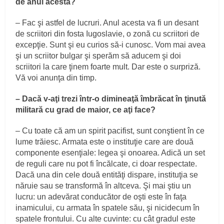
de anul acesta?
– Fac şi astfel de lucruri. Anul acesta va fi un desant
de scriitori din fosta Iugoslavie, o zonă cu scriitori de
excepţie. Sunt şi eu curios să-i cunosc. Vom mai avea
şi un scriitor bulgar şi sperăm să aducem şi doi
scriitori la care ţinem foarte mult. Dar este o surpriză.
Vă voi anunţa din timp.
– Dacă v-aţi trezi într-o dimineaţă îmbrăcat în ţinută
militară cu grad de maior, ce aţi face?
– Cu toate că am un spirit pacifist, sunt conştient în ce
lume trăiesc. Armata este o instituţie care are două
componente esenţiale: legea şi onoarea. Adică un set
de reguli care nu pot fi încălcate, ci doar respectate.
Dacă una din cele două entităţi dispare, instituţia se
năruie sau se transformă în altceva. Şi mai ştiu un
lucru: un adevărat conducător de oşti este în faţa
inamicului, cu armata în spatele său, şi nicidecum în
spatele frontului. Cu alte cuvinte: cu cât gradul este