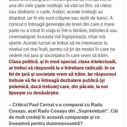
una din cele şapte instituţii: să văd un film, să citesc
sau răsfoiesc o carte. Astăzi, aceste instituţii au
dispărut, iar în ele sunt crâşme sau sedii de banci. A
crescut o întreagă generaţie de tineri din care o mare
parte nu a intrat în viaţa ei într-o librărie, bibliotecă sau
cinematograf. Aceasta mă îngrijorează, chiar mă
sperie. Aceste lucruri ar trebui să ne intereseze la
nivelul cel mai înalt, pentru că ţin de modul în care ne
vedem noi ţara şi societatea în care vrem să trăim.
Clasa politică, şi în mod special, clasa intelectuală,
ar trebui să răspundă la o întrebare radicală: în ce
fel de ţară şi societate vrem să trăim. Iar răspunsul
trebuie să fie o întreagă dezbatere publică (şi
polemică, dacă trebuie) care, din păcate, la noi
lipseşte cu desăvârşire.
– Criticul Paul Cernat v-a comparat cu Radu
Cosaşu, acel Radu Cosaşu din „Supravieţuiri”. Cât
de mult credeţi în această comparaţie şi ce
înseamnă pentru dumneavoastră?