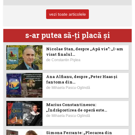
vezi toate articolele
s-ar putea să-ţi placă şi
Nicolae Stan, despre „Apă vie”: „I-am
visat finalul...
de
Constantin Piştea
Ana Alfianu, despre „Peter Haas și
fantoma din...
de
Mihaela Pascu-Oglindă
Marius Constantinescu:
„Îndrăgostirea de operă este...
de
Mihaela Pascu-Oglindă
Simona Ferrante: „Plecarea din