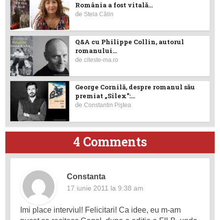
România a fost vitală...
de
Stela Călin
Q&A cu Philippe Collin, autorul
romanului...
de
citeste-ma.ro
George Cornilă, despre romanul său
premiat „Silex”:...
de
Constantin Piştea
4 Comments
Constanta
17 iunie 2011 la 9:38 am
Imi place interviul! Felicitari! Ca idee, eu m-am