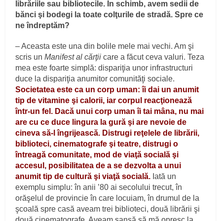
librăriile sau bibliotecile. În schimb, avem sedii de
bănci şi bodegi la toate colţurile de stradă. Spre ce
ne îndreptăm?
– Aceasta este una din bolile mele mai vechi. Am şi
scris un
Manifest al cărţii
care a făcut ceva valuri. Teza
mea este foarte simplă: dispariţia unor infrastructuri
duce la dispariţia anumitor comunităţi sociale.
Societatea este ca un corp uman: îi dai un anumit
tip de vitamine şi calorii, iar corpul reacţionează
într-un fel. Dacă unui corp uman îi tai mâna, nu mai
are cu ce duce lingura la gură şi are nevoie de
cineva să-l îngrijească. Distrugi reţelele de librării,
biblioteci, cinematografe şi teatre, distrugi o
întreagă comunitate, mod de viaţă socială şi
accesul, posibilitatea de a se dezvolta a unui
anumit tip de cultură şi viaţă socială.
Iată un
exemplu simplu: în anii ’80 ai secolului trecut, în
orăşelul de provincie în care locuiam, în drumul de la
şcoală spre casă aveam trei biblioteci, două librării şi
două cinematografe. Aveam şansă să mă opresc la