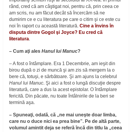
rând, cred că am câştigat noi, pentru că, prin ceea ce
am scris, nu am făcut decât să încercăm să ne
dumirim ce e cu literatura pe care o citim şi ce este cu
noi în raport cu această literatură.
Cine a învins în
disputa dintre Gogol şi Joyce? Eu cred că
literatura
.
– Cum aţi ales
Hanul lui Manuc
?
– A fost o întâmplare. Era 1 Decembrie, am ieşit din
birou după o zi de muncă şi am zis să mergem la o
bere că, totuşi, e sărbătoare. Şi am ajuns la celebrul
Hanul lui Manuc
. Şi aici a fost o lungă discuţie despre
literatură, care a dus la acest epistolar. O întâmplare
fericită. Din păcate, nu toate întâlnirile de la beri se
termină aşa.
– Spuneaţi, odată, că „ne mai uneşte doar limba,
care nu o duce nici ea prea bine”. Pe de altă parte,
volumul amintit deja se referă încă din titlu la „ceea