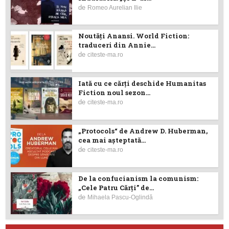
de
Romeo Aurelian Ilie
Noutăţi Anansi. World Fiction:
traduceri din Annie...
de
citeste-ma.ro
Iată cu ce cărţi deschide Humanitas
Fiction noul sezon...
de
citeste-ma.ro
„Protocols“ de Andrew D. Huberman,
cea mai așteptată...
de
citeste-ma.ro
De la confucianism la comunism:
„Cele Patru Cărți” de...
de
Mihaela Pascu-Oglindă