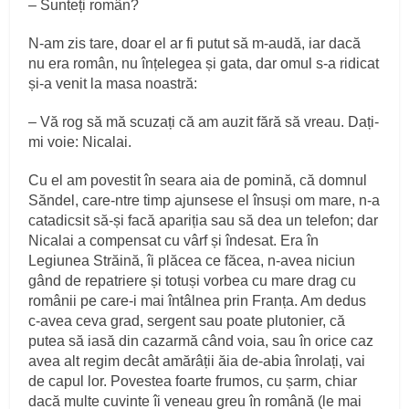
– Sunteți român?
N-am zis tare, doar el ar fi putut să m-audă, iar dacă
nu era român, nu înțelegea și gata, dar omul s-a ridicat
și-a venit la masa noastră:
– Vă rog să mă scuzați că am auzit fără să vreau. Dați-
mi voie: Nicalai.
Cu el am povestit în seara aia de pomină, că domnul
Săndel, care-ntre timp ajunsese el însuși om mare, n-a
catadicsit să-și facă apariția sau să dea un telefon; dar
Nicalai a compensat cu vârf și îndesat. Era în
Legiunea Străină, îi plăcea ce făcea, n-avea niciun
gând de repatriere și totuși vorbea cu mare drag cu
românii pe care-i mai întâlnea prin Franța. Am dedus
c-avea ceva grad, sergent sau poate plutonier, că
putea să iasă din cazarmă când voia, sau în orice caz
avea alt regim decât amărâții ăia de-abia înrolați, vai
de capul lor. Povestea foarte frumos, cu șarm, chiar
dacă multe cuvinte îi veneau greu în română (le mai