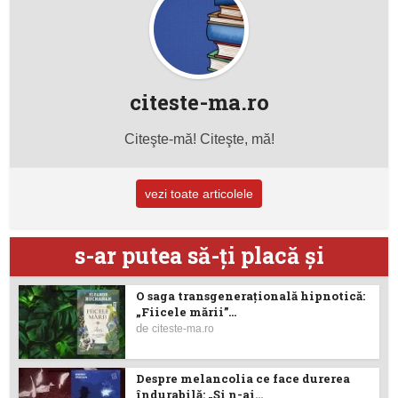
citeste-ma.ro
Citeşte-mă! Citeşte, mă!
vezi toate articolele
s-ar putea să-ţi placă şi
O saga transgenerațională hipnotică:
„Fiicele mării”...
de
citeste-ma.ro
Despre melancolia ce face durerea
îndurabilă: „Și n-ai...