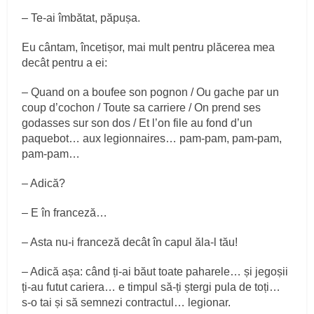
– Te-ai îmbătat, păpușa.
Eu cântam, încetișor, mai mult pentru plăcerea mea
decât pentru a ei:
– Quand on a boufee son pognon / Ou gache par un
coup d’cochon / Toute sa carriere / On prend ses
godasses sur son dos / Et l’on file au fond d’un
paquebot… aux legionnaires… pam-pam, pam-pam,
pam-pam…
– Adică?
– E în franceză…
– Asta nu-i franceză decât în capul ăla-l tău!
– Adică așa: când ți-ai băut toate paharele… și jegoșii
ți-au futut cariera… e timpul să-ți ștergi pula de toți…
s-o tai și să semnezi contractul… legionar.