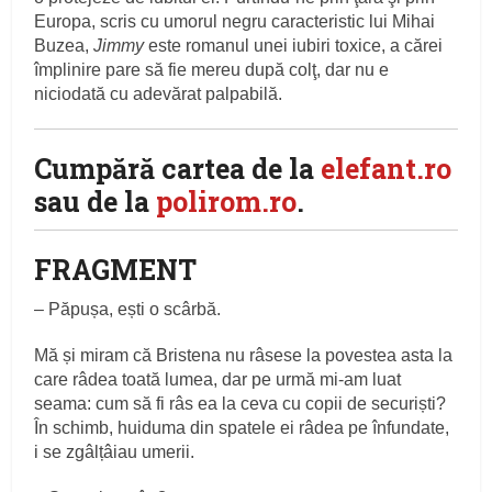
Europa, scris cu umorul negru caracteristic lui Mihai
Buzea,
Jimmy
este romanul unei iubiri toxice, a cărei
împlinire pare să fie mereu după colţ, dar nu e
niciodată cu adevărat palpabilă.
Cumpără cartea de la
elefant.ro
sau de la
polirom.ro
.
FRAGMENT
– Păpușa, ești o scârbă.
Mă și miram că Bristena nu râsese la povestea asta la
care râdea toată lumea, dar pe urmă mi-am luat
seama: cum să fi râs ea la ceva cu copii de securiști?
În schimb, huiduma din spatele ei râdea pe înfundate,
i se zgâlțâiau umerii.