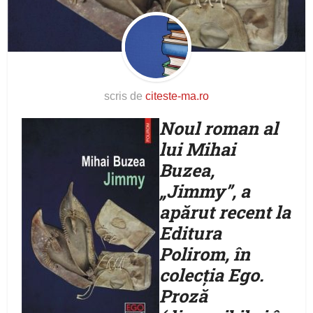
scris de
citeste-ma.ro
Noul roman al
lui Mihai
Buzea,
„Jimmy”, a
apărut recent la
Editura
Polirom, în
colecţia Ego.
Proză