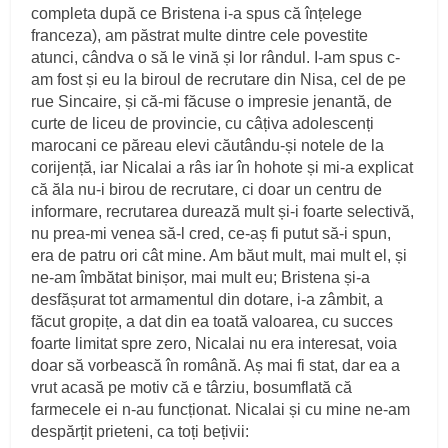
completa după ce Bristena i-a spus că înțelege
franceza), am păstrat multe dintre cele povestite
atunci, cândva o să le vină și lor rândul. I-am spus c-
am fost și eu la biroul de recrutare din Nisa, cel de pe
rue Sincaire, și că-mi făcuse o impresie jenantă, de
curte de liceu de provincie, cu câțiva adolescenți
marocani ce păreau elevi căutându-și notele de la
corijență, iar Nicalai a râs iar în hohote și mi-a explicat
că ăla nu-i birou de recrutare, ci doar un centru de
informare, recrutarea durează mult și-i foarte selectivă,
nu prea-mi venea să-l cred, ce-aș fi putut să-i spun,
era de patru ori cât mine. Am băut mult, mai mult el, și
ne-am îmbătat binișor, mai mult eu; Bristena și-a
desfășurat tot armamentul din dotare, i-a zâmbit, a
făcut gropițe, a dat din ea toată valoarea, cu succes
foarte limitat spre zero, Nicalai nu era interesat, voia
doar să vorbească în română. Aș mai fi stat, dar ea a
vrut acasă pe motiv că e târziu, bosumflată că
farmecele ei n-au funcționat. Nicalai și cu mine ne-am
despărțit prieteni, ca toți bețivii: