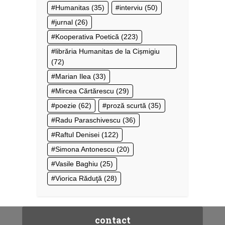
Humanitas
(35)
interviu
(50)
jurnal
(26)
Kooperativa Poetică
(223)
librăria Humanitas de la Cișmigiu
(72)
Marian Ilea
(33)
Mircea Cărtărescu
(29)
poezie
(62)
proză scurtă
(35)
Radu Paraschivescu
(36)
Raftul Denisei
(122)
Simona Antonescu
(20)
Vasile Baghiu
(25)
Viorica Răduţă
(28)
contact