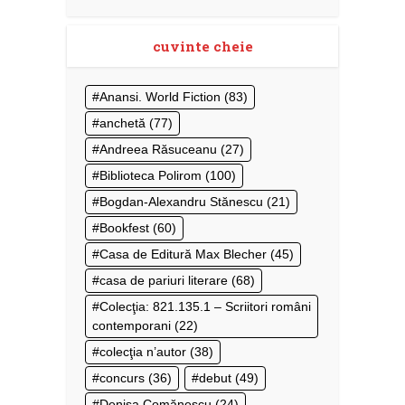
cuvinte cheie
Anansi. World Fiction
(83)
anchetă
(77)
Andreea Răsuceanu
(27)
Biblioteca Polirom
(100)
Bogdan-Alexandru Stănescu
(21)
Bookfest
(60)
Casa de Editură Max Blecher
(45)
casa de pariuri literare
(68)
Colecţia: 821.135.1 – Scriitori români
contemporani
(22)
colecţia n’autor
(38)
concurs
(36)
debut
(49)
Denisa Comănescu
(24)