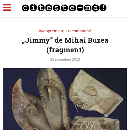
avanpremiere
recomandări
•
„Jimmy” de Mihai Buzea
(fragment)
29 noiembrie 2018