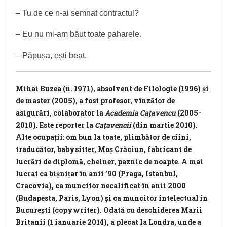
– Tu de ce n-ai semnat contractul?
– Eu nu mi-am băut toate paharele.
– Păpușa, ești beat.
Mihai Buzea
(n. 1971), absolvent de Filologie (1996) şi
de master (2005), a fost profesor, vînzător de
asigurări, colaborator la
Academia Caţavencu
(2005-
2010). Este reporter la
Caţavencii
(din martie 2010).
Alte ocupaţii: om bun la toate, plimbător de cîini,
traducător, babysitter, Moş Crăciun, fabricant de
lucrări de diplomă, chelner, paznic de noapte. A mai
lucrat ca bişniţar în anii ’90 (Praga, Istanbul,
Cracovia), ca muncitor necalificat în anii 2000
(Budapesta, Paris, Lyon) şi ca muncitor intelectual în
Bucureşti (copywriter). Odată cu deschiderea Marii
Britanii (1 ianuarie 2014), a plecat la Londra, unde a