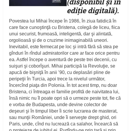
(disponibil şi în
ediţie digitală).
Povestea lui Mihai începe în 1986, în ziua fatidică în
care face cunoştinţă cu Bristena, colegă de liceu, fiica
unui securist, frumoasă, inteligentă, dar şi alintată,
orgolioasă şi de o cruzime inimaginabilă uneori.
Inevitabil, este fermecat pe loc şi intră fără să stea pe
gînduri în rîndul admiratorilor care ar face orice pentru
ea. Astfel începe o aventură de peste trei decenii, cu
suişuri şi coborîşuri. Mihai participă la Revoluţie, se
apucă de bişniţă în anii ’90, cu deplasări pline de
peripeţii în Turcia, apoi trece la nivelul următor,
încercînd piaţa din Polonia. În tot acest timp, nu doar
Bristena, ci întreaga ei familie profită de naivitatea lui,
însă nimic nu îl poate opri să o urmeze peste tot, fie că
e vorba de Budapesta, unde devine colector de
deşeuri şi în timpul liber îi scrie lucrarea de masterat,
sau munţii României, unde îi serveşte drept ghid, ori
Paris, unde, cînd nu lucrează ca salahor, încearcă să
o protejeze de iubitul ei. Purtîndu-ne prin ţară şi prin