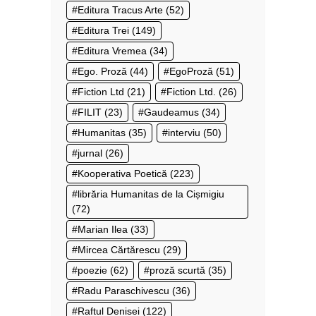
Editura Tracus Arte
(52)
Editura Trei
(149)
Editura Vremea
(34)
Ego. Proză
(44)
EgoProză
(51)
Fiction Ltd
(21)
Fiction Ltd.
(26)
FILIT
(23)
Gaudeamus
(34)
Humanitas
(35)
interviu
(50)
jurnal
(26)
Kooperativa Poetică
(223)
librăria Humanitas de la Cișmigiu
(72)
Marian Ilea
(33)
Mircea Cărtărescu
(29)
poezie
(62)
proză scurtă
(35)
Radu Paraschivescu
(36)
Raftul Denisei
(122)