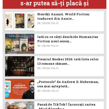
s-ar putea să-ţi placă şi
Noutăţi Anansi. World Fiction:
traduceri din Annie...
de
citeste-ma.ro
Iată cu ce cărţi deschide Humanitas
Fiction noul sezon...
de
citeste-ma.ro
Premiul Booker 2026: iată lista celor
13 romane rămase...
de
citeste-ma.ro
„Protocols“ de Andrew D. Huberman,
cea mai așteptată...
de
citeste-ma.ro
Pauză de TikTok? Încercaţi cartea
„Mică filosofie a...