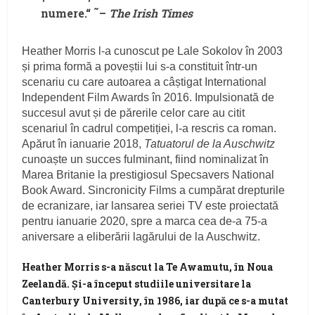
numere.“ ˜–
The Irish Times
Heather Morris l-a cunoscut pe Lale Sokolov în 2003
și prima formă a poveștii lui s-a constituit într-un
scenariu cu care autoarea a câștigat International
Independent Film Awards în 2016. Impulsionată de
succesul avut și de părerile celor care au citit
scenariul în cadrul competiției, l-a rescris ca roman.
Apărut în ianuarie 2018,
Tatuatorul de la Auschwitz
cunoaște un succes fulminant, fiind nominalizat în
Marea Britanie la prestigiosul Specsavers National
Book Award. Sincronicity Films a cumpărat drepturile
de ecranizare, iar lansarea seriei TV este proiectată
pentru ianuarie 2020, spre a marca cea de-a 75-a
aniversare a eliberării lagărului de la Auschwitz.
Heather Morris
s-a născut la Te Awamutu, în Noua
Zeelandă. Și-a început studiile universitare la
Canterbury University, în 1986, iar după ce s-a mutat