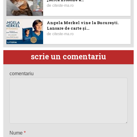
de
citeste-ma.ro
Angela Merkel vine la București.
Lansare de carte şi...
de
citeste-ma.ro
scrie un comentariu
comentariu
Nume
*