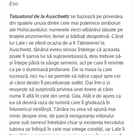
Eco
.
Tatuatorul de la Auschwitz
se bazează pe povestea
din spatele unuia dintre cele mai puternice simboluri
ale Holocaustului: numerele verzi-albăstrui tatuate pe
brațele prizonierilor, femei și bărbați deopotrivă. Când
lui Lale i se oferă ocazia de a fi
Tätowierer
la
Auschwitz, tânărul evreu slovac înțelege că aceasta
poate fi șansa lui să supraviețuiască, deși trebuie să-
și înțepe până la sânge semenii, act pe care îl resimte
ca pe o dureroasă profanare. De la masa la care
lucrează, nici nu i se permite să ridice capul spre cei
al căror destin îl pecetluiește astfel. Dar într-o zi
reușește să surprindă privirea unei tinere al cărei
nume îl află în cele din urmă: Gita. Atât e de ajuns ca
ea să devină raza de lumină care îl ghidează în
întunericul nesfârșit. Tânăra nu vrea să spună mai
nimic despre sine, de parcă nesiguranța viitorului
pune sub semnul întrebării chiar și existența trecutului.
Iubirea se înfiripă în cele mai vitrege condiții, iar Lale îi