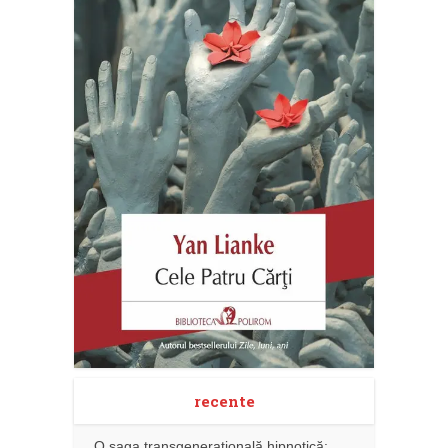
recente
O saga transgenerațională hipnotică: