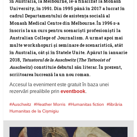
în Australia, la Melbourne, le-a finalizat la Monash
University, în 1991. Din 1995 până în 2017 a lucrat în
cadrul Departamentului de asistența socială al
Monash Medical Centre din Melbourne. În 1996 s-a
înscris la un curs pentru scenariști profesioniști la
Australian College of Journalism. A urmat apoi mai
multe workshopuri și seminare de scenaristică, atât
în Australia, cât și în Statele Unite. Apărut în ianuarie
2018,
Tatuatorul de la Auschwitz
(
The Tattooist of
Auschwitz
) constituie debutul său literar. În prezent,
scriitoarea lucrează la un nou roman.
Accesul la eveniment este gratuit în baza unei
rezervări prealibile prin
eventbook
.
Auschwitz
Heather Morris
Humanitas fiction
librăria
Humanitas de la Cișmigiu