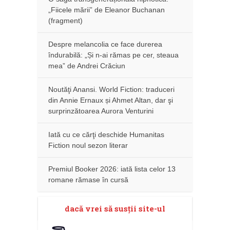
„Fiicele mării” de Eleanor Buchanan
(fragment)
Despre melancolia ce face durerea
îndurabilă: „Și n-ai rămas pe cer, steaua
mea” de Andrei Crăciun
Noutăţi Anansi. World Fiction: traduceri
din Annie Ernaux și Ahmet Altan, dar şi
surprinzătoarea Aurora Venturini
Iată cu ce cărţi deschide Humanitas
Fiction noul sezon literar
Premiul Booker 2026: iată lista celor 13
romane rămase în cursă
dacă vrei să susţii site-ul