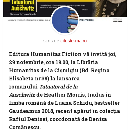
scris de
citeste-ma.ro
Editura Humanitas Fiction
vă invită
joi,
29 noiembrie, ora 19.00
, la
Librăria
Humanitas de la Cișmigi
u (Bd. Regina
Elisabeta nr.38) la lansarea
romanului
Tatuatorul de la
Auschwitz
de
Heather Morris
, tradus în
limba română de
Luana Schidu
, bestseller
Gaudeamus 2018, recent apărut în colecția
Raftul Denisei, coordonată de Denisa
Comănescu.