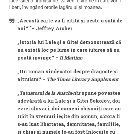
face Gitei o promisiune: va veni o vreme în care vor fi
liberi, învingând ororile lagărului șI moartea.
„Această carte va fi citită și peste o sută de
ani.“ ˜– Jeffrey Archer
„Istoria lui Lale și a Gitei demonstrează că
nu există loc pe lume în care iubirea să nu
poată învinge.“ –
Il Mattino
„Un roman vindecător despre dragoste și
altruism.“ –
The Times Literary Supplement
„
Tatuatorul de la Auschwitz
spune povestea
adevărată a lui Lale și a Gitei Sokolov, doi
evrei slovaci, doi oameni obișnuiți care au
trăit în vremuri ieșite din comun, cărora li
s-au luat libertatea, demnitatea, familiile,
și chiar și numele le-au fost înlocuite cu