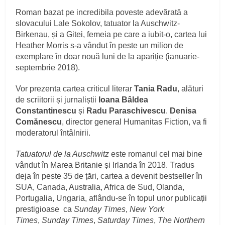
Roman bazat pe incredibila poveste adevărată a
slovacului Lale Sokolov, tatuator la Auschwitz-
Birkenau, și a Gitei, femeia pe care a iubit-o, cartea lui
Heather Morris s-a vândut în peste un milion de
exemplare în doar nouă luni de la apariție (ianuarie-
septembrie 2018).
Vor prezenta cartea criticul literar
Tania Radu
, alături
de scriitorii și jurnaliștii
Ioana Bâldea
Constantinescu
și
Radu Paraschivescu
.
Denisa
Comănescu
, director general Humanitas Fiction, va fi
moderatorul întâlnirii.
Tatuatorul de la Auschwitz
este romanul cel mai bine
vândut în Marea Britanie și Irlanda în 2018. Tradus
deja în peste 35 de țări, cartea a devenit bestseller în
SUA, Canada, Australia, Africa de Sud, Olanda,
Portugalia, Ungaria, aflându-se în topul unor publicații
prestigioase ca
Sunday Times
,
New York
Times
,
Sunday Times
,
Saturday Times
,
The Northern