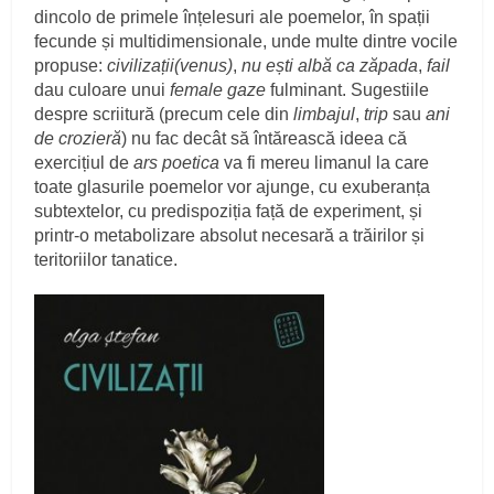
dincolo de primele înțelesuri ale poemelor, în spații
fecunde și multidimensionale, unde multe dintre vocile
propuse:
civilizații(venus)
,
nu ești albă ca zăpada
,
fail
dau culoare unui
female gaze
fulminant. Sugestiile
despre scriitură (precum cele din
limbajul
,
trip
sau
ani
de crozieră
) nu fac decât să întărească ideea că
exercițiul de
ars poetica
va fi mereu limanul la care
toate glasurile poemelor vor ajunge, cu exuberanța
subtextelor, cu predispoziția față de experiment, și
printr-o metabolizare absolut necesară a trăirilor și
teritoriilor tanatice.