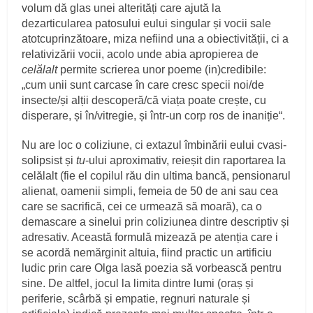
volum dă glas unei alterități care ajută la
dezarticularea patosului eului singular și vocii sale
atotcuprinzătoare, miza nefiind una a obiectivității, ci a
relativizării vocii, acolo unde abia apropierea de
celălalt
permite scrierea unor poeme (in)credibile:
„cum unii sunt carcase în care cresc specii noi/de
insecte/și alții descoperă/că viața poate crește, cu
disperare, și în/vitregie, și într-un corp ros de inaniție“.
Nu are loc o coliziune, ci extazul îmbinării eului cvasi-
solipsist și
tu
-ului aproximativ, reieșit din raportarea la
celălalt (fie el copilul rău din ultima bancă, pensionarul
alienat, oamenii simpli, femeia de 50 de ani sau cea
care se sacrifică, cei ce urmează să moară), ca o
demascare a sinelui prin coliziunea dintre descriptiv și
adresativ. Această formulă mizează pe atenția care i
se acordă nemărginit altuia, fiind practic un artificiu
ludic prin care Olga lasă poezia să vorbească pentru
sine. De altfel, jocul la limita dintre lumi (oraș și
periferie, scârbă și empatie, regnuri naturale și