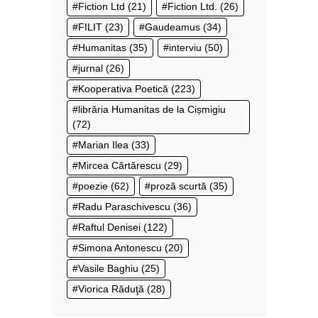
Fiction Ltd
(21)
Fiction Ltd.
(26)
FILIT
(23)
Gaudeamus
(34)
Humanitas
(35)
interviu
(50)
jurnal
(26)
Kooperativa Poetică
(223)
librăria Humanitas de la Cișmigiu
(72)
Marian Ilea
(33)
Mircea Cărtărescu
(29)
poezie
(62)
proză scurtă
(35)
Radu Paraschivescu
(36)
Raftul Denisei
(122)
Simona Antonescu
(20)
Vasile Baghiu
(25)
Viorica Răduţă
(28)