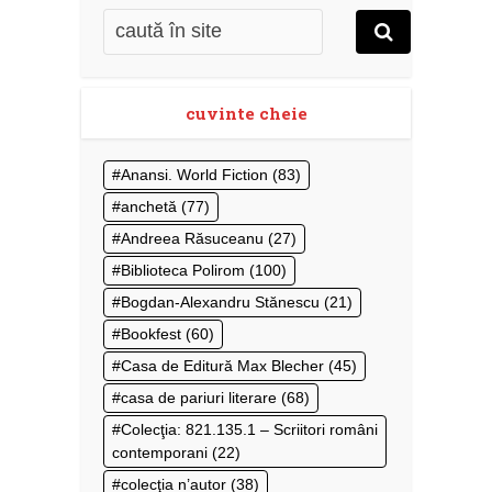
cuvinte cheie
Anansi. World Fiction
(83)
anchetă
(77)
Andreea Răsuceanu
(27)
Biblioteca Polirom
(100)
Bogdan-Alexandru Stănescu
(21)
Bookfest
(60)
Casa de Editură Max Blecher
(45)
casa de pariuri literare
(68)
Colecţia: 821.135.1 – Scriitori români
contemporani
(22)
colecţia n’autor
(38)