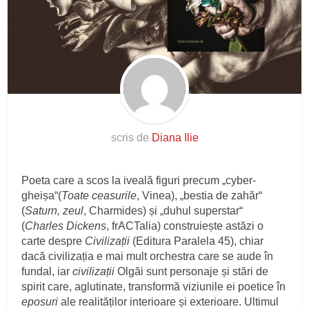
scris de
Diana Ilie
Poeta care a scos la iveală figuri precum „cyber-
gheișa“(
Toate ceasurile
, Vinea), „bestia de zahăr“
(
Saturn, zeul
, Charmides) și „duhul superstar“
(
Charles Dickens
, frACTalia) construiește astăzi o
carte despre
Civilizații
(Editura Paralela 45), chiar
dacă civilizația e mai mult orchestra care se aude în
fundal, iar
civilizații
Olgăi sunt personaje și stări de
spirit care, aglutinate, transformă viziunile ei poetice în
eposuri
ale realităților interioare și exterioare. Ultimul