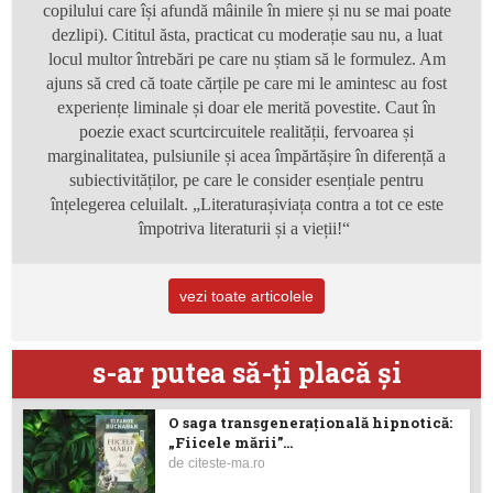
copilului care își afundă mâinile în miere și nu se mai poate
dezlipi). Cititul ăsta, practicat cu moderație sau nu, a luat
locul multor întrebări pe care nu știam să le formulez. Am
ajuns să cred că toate cărțile pe care mi le amintesc au fost
experiențe
liminale
și doar ele merită povestite. Caut în
poezie exact scurtcircuitele realității, fervoarea și
marginalitatea, pulsiunile și acea
împărtășire în diferență
a
subiectivităților,
pe care le consider esențiale pentru
înțelegerea
celuilalt
. „
Literaturașiviața
contra a tot ce
este
împotriva literaturii și a vieții!“
vezi toate articolele
s-ar putea să-ţi placă şi
O saga transgenerațională hipnotică:
„Fiicele mării”...
de
citeste-ma.ro