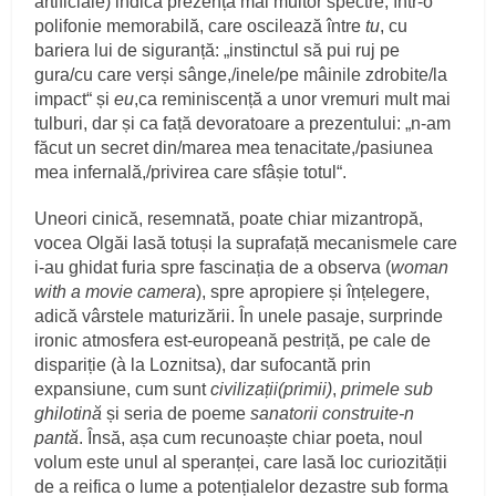
artificiale) indică prezența mai multor spectre, într-o
polifonie memorabilă, care oscilează între
tu
, cu
bariera lui de siguranță: „instinctul să pui ruj pe
gura/cu care verși sânge,/inele/pe mâinile zdrobite/la
impact“ și
eu
,ca reminiscență a unor vremuri mult mai
tulburi, dar și ca față devoratoare a prezentului: „n-am
făcut un secret din/marea mea tenacitate,/pasiunea
mea infernală,/privirea care sfâșie totul“.
Uneori cinică, resemnată, poate chiar mizantropă,
vocea Olgăi lasă totuși la suprafață mecanismele care
i-au ghidat furia spre fascinația de a observa (
woman
with a movie camera
), spre apropiere și înțelegere,
adică vârstele maturizării. În unele pasaje, surprinde
ironic atmosfera est-europeană pestriță, pe cale de
dispariție (à la Loznitsa), dar sufocantă prin
expansiune, cum sunt
civilizații(primii)
,
primele sub
ghilotină
și seria de poeme
sanatorii construite-n
pantă
. Însă, așa cum recunoaște chiar poeta, noul
volum este unul al speranței, care lasă loc curiozității
de a reifica o lume a potențialelor dezastre sub forma