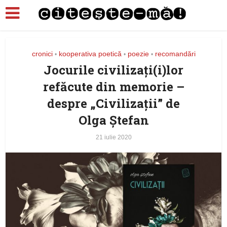
cronici
kooperativa poetică
poezie
recomandări
•
•
•
Jocurile civilizați(i)lor
refăcute din memorie –
despre „Civilizaţii” de
Olga Ştefan
21 iulie 2020