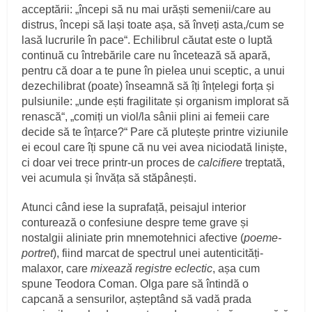
acceptării: „începi să nu mai urăști semenii/care au
distrus, începi să lași toate așa, să înveți asta,/cum se
lasă lucrurile în pace“. Echilibrul căutat este o luptă
continuă cu întrebările care nu încetează să apară,
pentru că doar a te pune în pielea unui sceptic, a unui
dezechilibrat (poate) înseamnă să îți înțelegi forța și
pulsiunile: „unde ești fragilitate și organism implorat să
renască“, „comiți un viol/la sânii plini ai femeii care
decide să te înțarce?“ Pare că plutește printre viziunile
ei ecoul care îți spune că nu vei avea niciodată liniște,
ci doar vei trece printr-un proces de
calcifiere
treptată,
vei acumula și învăța să stăpânești.
Atunci când iese la suprafață, peisajul interior
conturează o confesiune despre teme grave și
nostalgii aliniate prin mnemotehnici afective (
poeme-
portret
), fiind marcat de spectrul unei autenticități-
malaxor, care
mixează registre eclectic
, așa cum
spune Teodora Coman. Olga pare să întindă o
capcană a sensurilor, așteptând să vadă prada