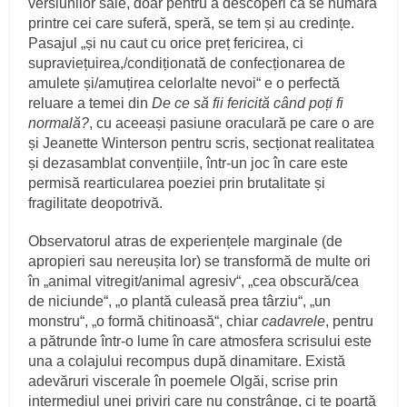
versiunilor sale, doar pentru a descoperi că se numără
printre cei care suferă, speră, se tem și au credințe.
Pasajul „și nu caut cu orice preț fericirea, ci
supraviețuirea,/condiționată de confecționarea de
amulete și/amuțirea celorlalte nevoi“ e o perfectă
reluare a temei din
De ce să fii fericită când poți fi
normală?
, cu aceeași pasiune oraculară pe care o are
și Jeanette Winterson pentru scris, secționat realitatea
și dezasamblat convențiile, într-un joc în care este
permisă rearticularea poeziei prin brutalitate și
fragilitate deopotrivă.
Observatorul atras de experiențele marginale (de
apropieri sau nereușita lor) se transformă de multe ori
în „animal vitregit/animal agresiv“, „cea obscură/cea
de niciunde“, „o plantă culeasă prea târziu“, „un
monstru“, „o formă chitinoasă“, chiar
cadavrele
, pentru
a pătrunde într-o lume în care atmosfera scrisului este
una a colajului recompus după dinamitare. Există
adevăruri viscerale în poemele Olgăi, scrise prin
intermediul unei priviri care nu constrânge, ci te poartă