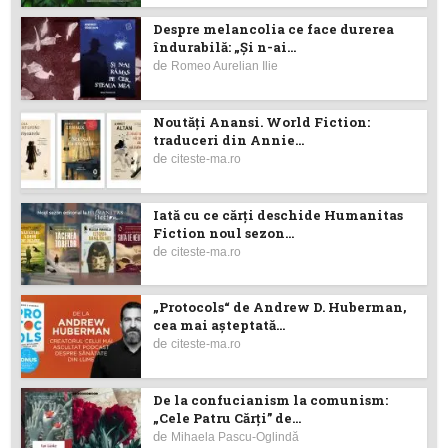
Despre melancolia ce face durerea
îndurabilă: „Și n-ai...
de
Romeo Aurelian Ilie
Noutăţi Anansi. World Fiction:
traduceri din Annie...
de
citeste-ma.ro
Iată cu ce cărţi deschide Humanitas
Fiction noul sezon...
de
citeste-ma.ro
„Protocols“ de Andrew D. Huberman,
cea mai așteptată...
de
citeste-ma.ro
De la confucianism la comunism:
„Cele Patru Cărți” de...
de
Mihaela Pascu-Oglindă