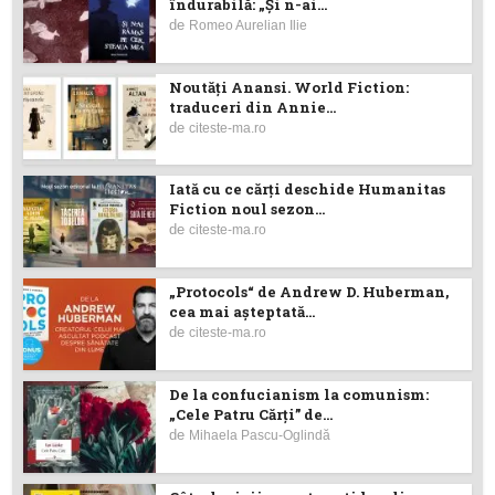
îndurabilă: „Și n-ai...
de
Romeo Aurelian Ilie
Noutăţi Anansi. World Fiction:
traduceri din Annie...
de
citeste-ma.ro
Iată cu ce cărţi deschide Humanitas
Fiction noul sezon...
de
citeste-ma.ro
„Protocols“ de Andrew D. Huberman,
cea mai așteptată...
de
citeste-ma.ro
De la confucianism la comunism:
„Cele Patru Cărți” de...
de
Mihaela Pascu-Oglindă