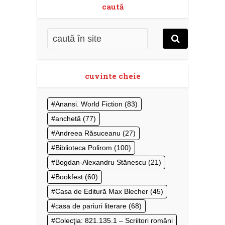
caută
cuvinte cheie
Anansi. World Fiction
(83)
anchetă
(77)
Andreea Răsuceanu
(27)
Biblioteca Polirom
(100)
Bogdan-Alexandru Stănescu
(21)
Bookfest
(60)
Casa de Editură Max Blecher
(45)
casa de pariuri literare
(68)
Colecţia: 821.135.1 – Scriitori români