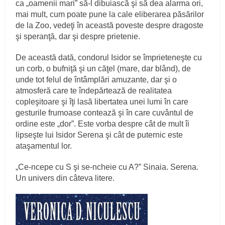
ca „oamenii mari” să-l dibuiască şi să dea alarma ori,
mai mult, cum poate pune la cale eliberarea păsărilor
de la Zoo, vedeţi în această poveste despre dragoste
şi speranţă, dar şi despre prietenie.
De această dată, condorul Isidor se împrieteneşte cu
un corb, o bufniţă şi un căţel (mare, dar blând), de
unde tot felul de întâmplări amuzante, dar şi o
atmosferă care te îndepărtează de realitatea
copleşitoare şi îţi lasă libertatea unei lumi în care
gesturile frumoase contează şi în care cuvântul de
ordine este „dor”. Este vorba despre cât de mult îi
lipseşte lui Isidor Serena şi cât de puternic este
ataşamentul lor.
„Ce-ncepe cu S şi se-ncheie cu A?” Sinaia. Serena.
Un univers din câteva litere.