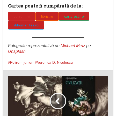
Cartea poate fi cumpărată de la:
polirom.ro
libris.ro
carturesti.ro
libhumanitas.ro
Fotografie reprezentativă de
Michael Mráz
pe
Unsplash
Polirom junior
Veronica D. Niculescu