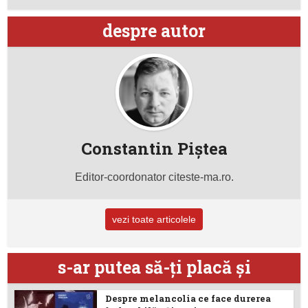
despre autor
Constantin Piştea
Editor-coordonator citeste-ma.ro.
vezi toate articolele
s-ar putea să-ţi placă şi
Despre melancolia ce face durerea