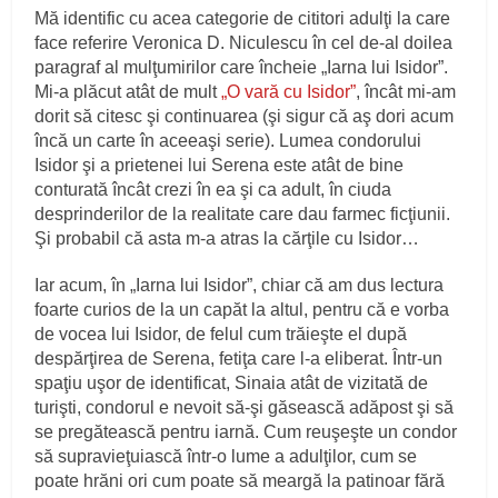
Mă identific cu acea categorie de cititori adulţi la care
face referire Veronica D. Niculescu în cel de-al doilea
paragraf al mulţumirilor care încheie „Iarna lui Isidor”.
Mi-a plăcut atât de mult
„O vară cu Isidor”
, încât mi-am
dorit să citesc şi continuarea (şi sigur că aş dori acum
încă un carte în aceeaşi serie). Lumea condorului
Isidor şi a prietenei lui Serena este atât de bine
conturată încât crezi în ea şi ca adult, în ciuda
desprinderilor de la realitate care dau farmec ficţiunii.
Şi probabil că asta m-a atras la cărţile cu Isidor…
Iar acum, în „Iarna lui Isidor”, chiar că am dus lectura
foarte curios de la un capăt la altul, pentru că e vorba
de vocea lui Isidor, de felul cum trăieşte el după
despărţirea de Serena, fetiţa care l-a eliberat. Într-un
spaţiu uşor de identificat, Sinaia atât de vizitată de
turişti, condorul e nevoit să-şi găsească adăpost şi să
se pregătească pentru iarnă. Cum reuşeşte un condor
să supravieţuiască într-o lume a adulţilor, cum se
poate hrăni ori cum poate să meargă la patinoar fără