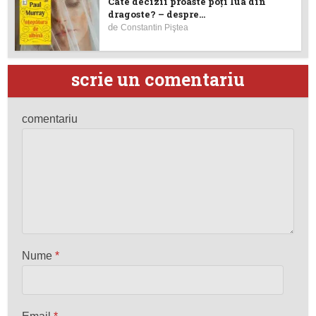
Câte decizii proaste poţi lua din
dragoste? – despre...
de
Constantin Piştea
scrie un comentariu
comentariu
Nume
*