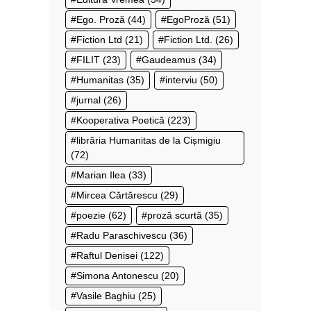
Ego. Proză
(44)
EgoProză
(51)
Fiction Ltd
(21)
Fiction Ltd.
(26)
FILIT
(23)
Gaudeamus
(34)
Humanitas
(35)
interviu
(50)
jurnal
(26)
Kooperativa Poetică
(223)
librăria Humanitas de la Cișmigiu
(72)
Marian Ilea
(33)
Mircea Cărtărescu
(29)
poezie
(62)
proză scurtă
(35)
Radu Paraschivescu
(36)
Raftul Denisei
(122)
Simona Antonescu
(20)
Vasile Baghiu
(25)