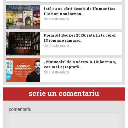
Iată cu ce cărţi deschide Humanitas
Fiction noul sezon...
de
citeste-ma.ro
Premiul Booker 2026: iată lista celor
13 romane rămase...
de
citeste-ma.ro
„Protocols“ de Andrew D. Huberman,
cea mai așteptată...
de
citeste-ma.ro
scrie un comentariu
comentariu