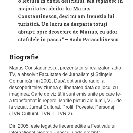
o lectură în cheia deliciului. Mă regăsesc în
majoritatea ideilor lui Marius
Constantinescu, deși nu am frenezia lui
turistică. Un lucru ne desparte totuși
abrupt: spre deosebire de Marius, eu ador
stafidele în pască.“ – Radu Paraschivescu
Biografie
Marius Constantinescu, prezentator și realizator radio-
TV, a absolvit Facultatea de Jurnalism și Științele
Comunicării în 2002. După opt ani de radio, a
descoperit televiziunea și libertatea dată de jocul cu
imaginea. Carte de vizită îi sunt emisiunile pe care le-
a transformat în repere: Marile picturi ale lumii, V… de
la vizual, Jurnal Cultural, Profil. Poveste. Personaj
(TVR Cultural, TVR 1, TVR 2).
Din 2005, este legat de fiecare ediție a Festivalului
Internațional George Enescu, unde prezintă