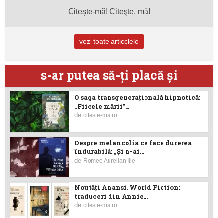
Citeşte-mă! Citeşte, mă!
vezi toate articolele
s-ar putea să-ţi placă şi
O saga transgenerațională hipnotică:
„Fiicele mării”...
de
citeste-ma.ro
Despre melancolia ce face durerea
îndurabilă: „Și n-ai...
de
Romeo Aurelian Ilie
Noutăţi Anansi. World Fiction:
traduceri din Annie...
de
citeste-ma.ro