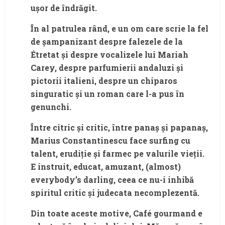
ușor de îndrăgit.
În al patrulea rând, e un om care scrie la fel
de șampanizant despre falezele de la
Étretat și despre vocalizele lui Mariah
Carey, despre parfumierii andaluzi și
pictorii italieni, despre un chiparos
singuratic și un roman care l-a pus în
genunchi.
Între citric și critic, între panaș și papanaș,
Marius Constantinescu face surfing cu
talent, erudiție și farmec pe valurile vieții.
E instruit, educat, amuzant, (almost)
everybody’s darling, ceea ce nu-i inhibă
spiritul critic și judecata necomplezentă.
Din toate aceste motive, Café gourmand e