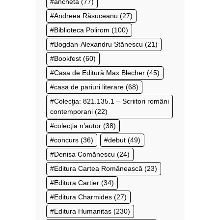
anchetă
(77)
Andreea Răsuceanu
(27)
Biblioteca Polirom
(100)
Bogdan-Alexandru Stănescu
(21)
Bookfest
(60)
Casa de Editură Max Blecher
(45)
casa de pariuri literare
(68)
Colecţia: 821.135.1 – Scriitori români
contemporani
(22)
colecţia n’autor
(38)
concurs
(36)
debut
(49)
Denisa Comănescu
(24)
Editura Cartea Românească
(23)
Editura Cartier
(34)
Editura Charmides
(27)
Editura Humanitas
(230)