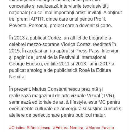
concertele și realizează interviurile (exclusivități
naționale) cu cei mai importanți artiști invitați. A obținut
trei premii APTR, dintre care unul pentru Profil.
Poveste. Personaj, proiect care a devenit și carte.
În 2013 a publicat Cortez, un alt fel de biografie a
celebrei mezzo-soprane Viorica Cortez, reeditată în
2015. În același an i-a apărut și Press Pass. Interviuri
și pagini de jurnal de la Festivalul Internațional
George Enescu, edițiile 2011 și 2013, iar în 2017 a
publicat antologia de publicistică Rosé la Editura
Nemira.
În prezent, Marius Constantinescu prezintă și
realizează magazinul de arte vizuale Vizual (TVR),
semnează editoriale de art & lifestyle, este MC pentru
evenimente culturale de anvergură și susține cursuri și
ateliere de perfecționare pentru publicul matur.
Cristina Stănciulescu
Editura Nemira
Marco Favino