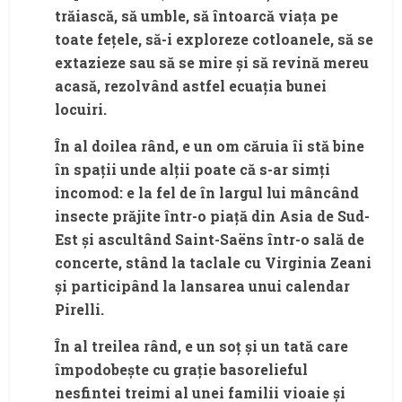
trăiască, să umble, să întoarcă viața pe
toate fețele, să-i exploreze cotloanele, să se
extazieze sau să se mire și să revină mereu
acasă, rezolvând astfel ecuația bunei
locuiri.
În al doilea rând, e un om căruia îi stă bine
în spații unde alții poate că s-ar simți
incomod: e la fel de în largul lui mâncând
insecte prăjite într-o piață din Asia de Sud-
Est și ascultând Saint-Saëns într-o sală de
concerte, stând la taclale cu Virginia Zeani
și participând la lansarea unui calendar
Pirelli.
În al treilea rând, e un soț și un tată care
împodobește cu grație basorelieful
nesfintei treimi al unei familii vioaie și