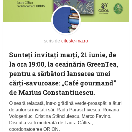
scris de
citeste-ma.ro
Sunteţi invitaţi marți, 21 iunie, de
la ora 19:00, la ceainăria GreenTea,
pentru a sărbători lansarea unei
cărți-savuroase: „Café gourmand”
de Marius Constantinescu.
O seară relaxată, într-o grădină verde-proaspăt, alături
de autor și invitații săi: Radu Paraschivescu, Roxana
Voloșeniuc, Cristina Stănciulescu, Marco Favino.
Discuția va fi moderată de Laura Câlțea,
coordonatoarea ORION.