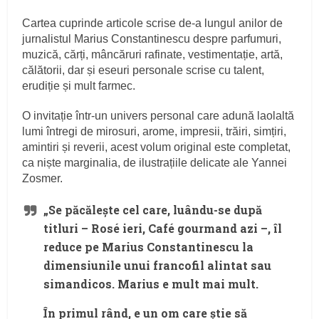
Cartea cuprinde articole scrise de-a lungul anilor de
jurnalistul Marius Constantinescu despre parfumuri,
muzică, cărți, mâncăruri rafinate, vestimentație, artă,
călătorii, dar și eseuri personale scrise cu talent,
erudiție și mult farmec.
O invitație într-un univers personal care adună laolaltă
lumi întregi de mirosuri, arome, impresii, trăiri, simțiri,
amintiri și reverii, acest volum original este completat,
ca niște marginalia, de ilustrațiile delicate ale Yannei
Zosmer.
„Se păcălește cel care, luându-se după
titluri – Rosé ieri, Café gourmand azi –, îl
reduce pe Marius Constantinescu la
dimensiunile unui francofil alintat sau
simandicos. Marius e mult mai mult.
În primul rând, e un om care știe să