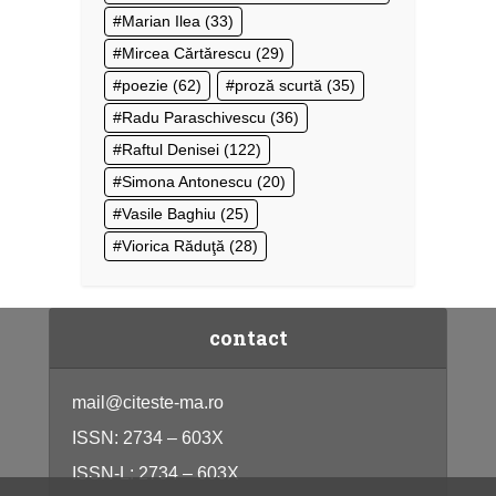
Marian Ilea
(33)
Mircea Cărtărescu
(29)
poezie
(62)
proză scurtă
(35)
Radu Paraschivescu
(36)
Raftul Denisei
(122)
Simona Antonescu
(20)
Vasile Baghiu
(25)
Viorica Răduţă
(28)
contact
mail@citeste-ma.ro
ISSN: 2734 – 603X
ISSN-L: 2734 – 603X