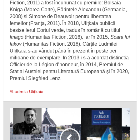
Fiction, 2011) a fost încununat cu premiile: Bolșaia
Kniga (Marea Carte), Părintele Alexandru (Germania,
2008) și Simone de Beauvoir pentru libertatea
femeilor (Franța, 2011). În 2010, Ulițkaia publică
bestsellerul Cortul verde, tradus în română cu titlul
Imago
(Humanitas Fiction, 2016), iar în 2015,
Scara lui
Iakov
(Humanitas Fiction, 2018). Cărțile Ludmilei
Ulițkaia s-au vândut până în pre­zent în peste trei
milioane de exemplare. În 2013 i s-a acordat distincția
Officier de la Légion d’honneur, în 2014, Premiul de
Stat al Austriei pentru Literatură Europeană și în 2020,
Premiul Siegfried Lenz.
Ludmila Ulițkaia