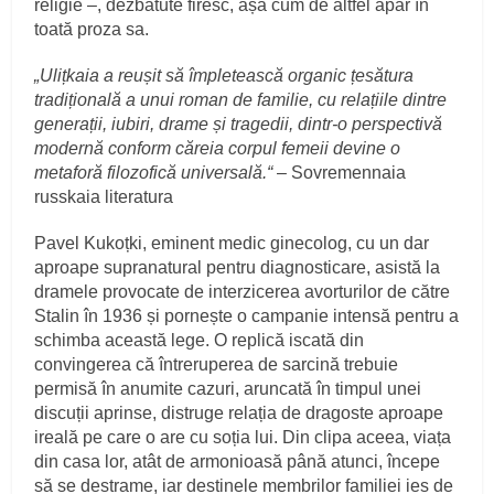
religie –, dezbătute firesc, așa cum de altfel apar în
toată proza sa.
„Ulițkaia a reușit să împletească organic țesătura
tradițională a unui roman de familie, cu relațiile dintre
generații, iubiri, drame și tragedii, dintr-o perspectivă
modernă conform căreia corpul femeii devine o
metaforă filozofică universală.“
– Sovremennaia
russkaia literatura
Pavel Kukoțki, eminent medic ginecolog, cu un dar
aproape supranatural pentru diagnosticare, asistă la
dramele provocate de interzicerea avorturilor de către
Stalin în 1936 și pornește o campanie intensă pentru a
schimba această lege. O replică iscată din
convingerea că întreruperea de sarcină trebuie
permisă în anumite cazuri, aruncată în timpul unei
discuții aprinse, distruge relația de dragoste aproape
ireală pe care o are cu soția lui. Din clipa aceea, viața
din casa lor, atât de armonioasă până atunci, începe
să se destrame, iar destinele membrilor familiei ies de