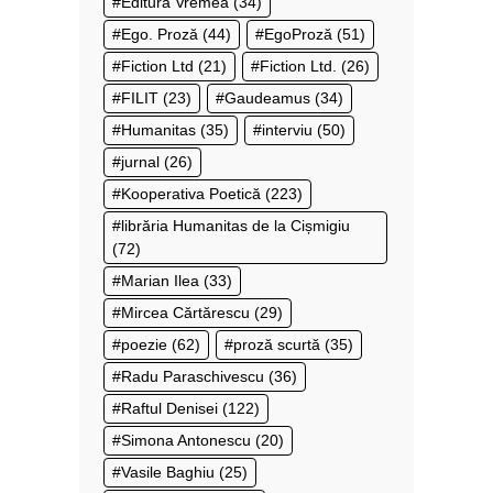
Editura Vremea
(34)
Ego. Proză
(44)
EgoProză
(51)
Fiction Ltd
(21)
Fiction Ltd.
(26)
FILIT
(23)
Gaudeamus
(34)
Humanitas
(35)
interviu
(50)
jurnal
(26)
Kooperativa Poetică
(223)
librăria Humanitas de la Cișmigiu
(72)
Marian Ilea
(33)
Mircea Cărtărescu
(29)
poezie
(62)
proză scurtă
(35)
Radu Paraschivescu
(36)
Raftul Denisei
(122)
Simona Antonescu
(20)
Vasile Baghiu
(25)