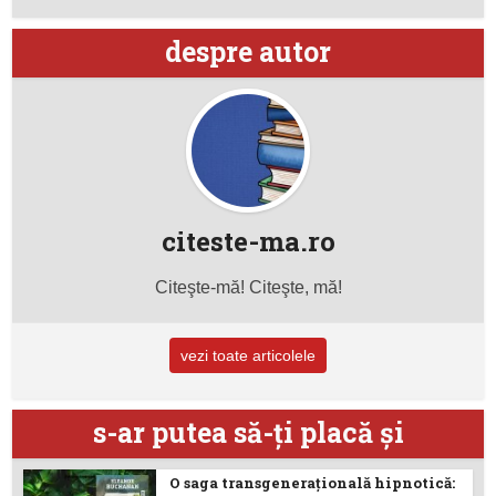
despre autor
citeste-ma.ro
Citeşte-mă! Citeşte, mă!
vezi toate articolele
s-ar putea să-ţi placă şi
O saga transgenerațională hipnotică: