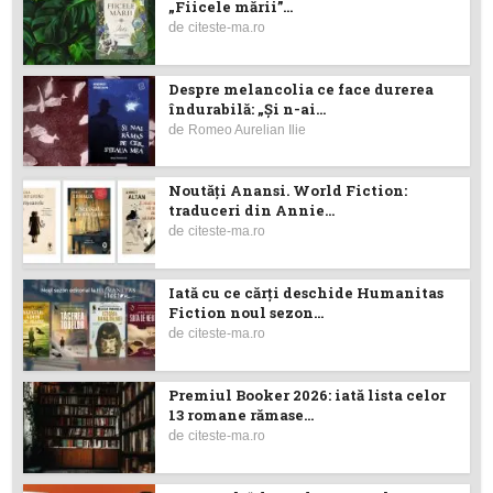
„Fiicele mării”...
de
citeste-ma.ro
Despre melancolia ce face durerea
îndurabilă: „Și n-ai...
de
Romeo Aurelian Ilie
Noutăţi Anansi. World Fiction:
traduceri din Annie...
de
citeste-ma.ro
Iată cu ce cărţi deschide Humanitas
Fiction noul sezon...
de
citeste-ma.ro
Premiul Booker 2026: iată lista celor
13 romane rămase...
de
citeste-ma.ro