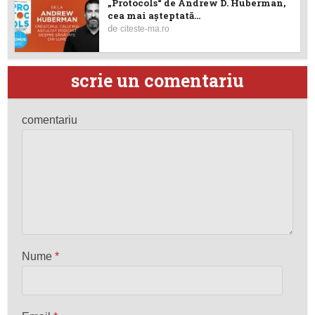
„Protocols“ de Andrew D. Huberman,
cea mai așteptată...
de
citeste-ma.ro
scrie un comentariu
comentariu
Nume
*