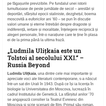
pe făgașurile previzibile. Pe fundalul unei istorii
tumultuoase de peste jumătate de secol – arestări și
deportări, sfârșitul epocii staliniste, dezghețul, boema
moscovită a euforicilor ani ’60 – se pun în discuție
valori umane și eterne întrebări despre dragoste și
indiferență, iertare și moralitate, înțelegere reciprocă și
alegeri personale, într-o narațiune care te ține în plasa
ei de la prima până la ultima frază.
„Ludmila Ulițkaia este un
Tolstoi al secolului XXI.“ –
Russia Beyond
Ludmila Ulițkaia
, una dintre cele mai importante și
apreciate voci ale literaturii contemporane, s-a născut
într-un sat din Urali în 1943. După ce își ia licența în
biologie la Universitatea din Moscova, lucrează în
cadrul Institutului de Genetică. La sfârșitul anilor ’70
se angajează consilier la Teatrul Evreiesc din
Moscova și scrie scenarii de film. Primul său roman,