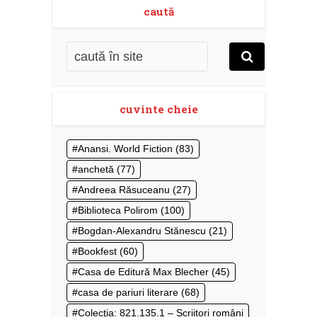
caută
cuvinte cheie
Anansi. World Fiction
(83)
anchetă
(77)
Andreea Răsuceanu
(27)
Biblioteca Polirom
(100)
Bogdan-Alexandru Stănescu
(21)
Bookfest
(60)
Casa de Editură Max Blecher
(45)
casa de pariuri literare
(68)
Colecţia: 821.135.1 – Scriitori români