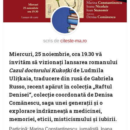
scris de
citeste-ma.ro
Miercuri, 25 noiembrie, ora 19.30 vă
invităm să vizionați lansarea romanului
Cazul doctorului Kukoțki
de Ludmila
Ulițkaia, traducere din rusă de Gabriela
Russo, recent apărut în colecția „Raftul
Denisei“, colecție coordonată de Denisa
Comănescu, saga unei generații și o
explorare îndrăzneață a medicinei,
memoriei, eticii, misticismului și iubirii.
Participă: Marina Constantinescu, jurnalistă, Ioana