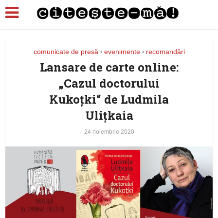
comunicate de presă
evenimente
recomandări
•
•
Lansare de carte online:
„Cazul doctorului
Kukoțki“ de Ludmila
Ulițkaia
24 noiembrie 2020