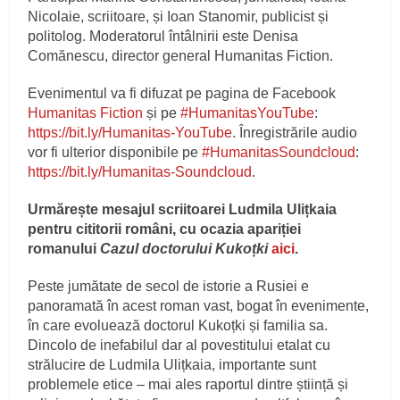
Nicolaie, scriitoare, și Ioan Stanomir, publicist și
politolog. Moderatorul întâlnirii este Denisa
Comănescu, director general Humanitas Fiction.
Evenimentul va fi difuzat pe pagina de Facebook
Humanitas Fiction
și pe
#HumanitasYouTube
:
https://bit.ly/Humanitas-YouTube
. Înregistrările audio
vor fi ulterior disponibile pe
#HumanitasSoundcloud
:
https://bit.ly/Humanitas-Soundcloud
.
Urmărește mesajul scriitoarei Ludmila Ulițkaia
pentru cititorii români, cu ocazia apariției
romanului
Cazul doctorului Kukoțki
aici
.
Peste jumătate de secol de istorie a Rusiei e
panoramată în acest roman vast, bogat în evenimente,
în care evoluează doctorul Kukoțki și familia sa.
Dincolo de inefabilul dar al povestitului etalat cu
strălucire de Ludmila Ulițkaia, importante sunt
problemele etice – mai ales raportul dintre știință și