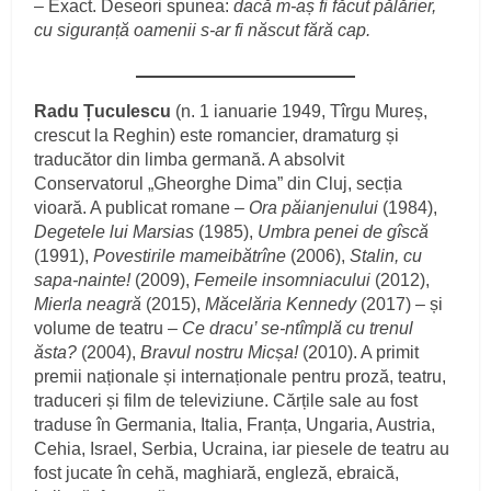
– Exact. Deseori spunea:
dacă m-aș fi făcut pălărier,
cu siguranță oamenii s-ar fi născut fără cap.
Radu Țuculescu
(n. 1 ianuarie 1949, Tîrgu Mureș,
crescut la Reghin) este romancier, dramaturg și
traducător din limba germană. A absolvit
Conservatorul „Gheorghe Dima” din Cluj, secția
vioară. A publicat romane –
Ora păianjenului
(1984),
Degetele lui Marsias
(1985),
Umbra penei de gîscă
(1991),
Povestirile mameibătrîne
(2006),
Stalin, cu
sapa-nainte!
(2009),
Femeile insomniacului
(2012),
Mierla neagră
(2015),
Măcelăria Kennedy
(2017) – și
volume de teatru –
Ce dracu’ se-ntîmplă cu trenul
ăsta?
(2004),
Bravul nostru Micșa!
(2010). A primit
premii naționale și internaționale pentru proză, teatru,
traduceri și film de televiziune. Cărțile sale au fost
traduse în Germania, Italia, Franța, Ungaria, Austria,
Cehia, Israel, Serbia, Ucraina, iar piesele de teatru au
fost jucate în cehă, maghiară, engleză, ebraică,