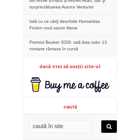
din Annie Ernaux și Ahmet Altan, dar şi
surprinzătoarea Aurora Venturini
Iată cu ce cărţi deschide Humanitas
Fiction noul sezon literar
Premiul Booker 2026: iată lista celor 13
romane rămase în cursă
dacă vrei să susţii site-ul
caută