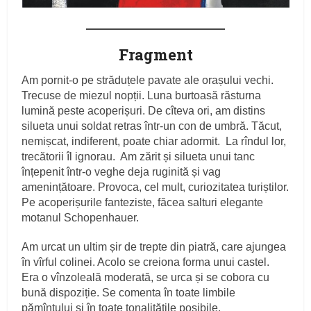
Fragment
Am pornit-o pe străduțele pavate ale orașului vechi.
Trecuse de miezul nopții. Luna burtoasă răsturna
lumină peste acoperișuri. De cîteva ori, am distins
silueta unui soldat retras într-un con de umbră. Tăcut,
nemișcat, indiferent, poate chiar adormit. La rîndul lor,
trecătorii îl ignorau. Am zărit și silueta unui tanc
înțepenit într-o veghe deja ruginită și vag
amenințătoare. Provoca, cel mult, curiozitatea turiștilor.
Pe acoperișurile fanteziste, făcea salturi elegante
motanul Schopenhauer.
Am urcat un ultim șir de trepte din piatră, care ajungea
în vîrful colinei. Acolo se creiona forma unui castel.
Era o vînzoleală moderată, se urca și se cobora cu
bună dispoziție. Se comenta în toate limbile
pămîntului și în toate tonalitățile posibile.