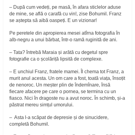
– După cum vedeți, pe masă, în afara sticlelor aduse
de mine, se află o carafă cu vin!, zise Bohumil. Franz
se aștepta să aibă oaspeți. E un vizionar!
Pe peretele din apropierea mesei atîrna fotografia în
alb-negru a unui bărbat, într-o ramă ruginită de ani.
– Tata? întrebă Maraia și arătă cu degetul spre
fotografie ca o școlăriță lipsită de complexe.
– E unchiul Franz, fratele mamei. Îl chema tot Franz, a
murit anul acesta. Un om care a fost, toată viața, însoțit
de nenoroc. Un meșter plin de îndemînare, însă
fiecare afacere pe care o pornea, se termina cu un
fiasco. Nici în dragoste nu a avut noroc. În schimb, și-a
păstrat mereu simțul umorului.
– Asta l-a scăpat de depresie și de sinucidere,
completă Bohumil.