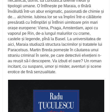
necalificat, dornic să cunoască diferite medii și
tipologii umane. O întîlnește pe Maraia, o tînără
învăluită într-un abur enigmatic, pasionată de chimie și
de… alchimie. Iubirea lor se va împlini într-o călătorie
presărată cu întîmplări și întîlniri uimitoare prin mari
orașe europene: Viena, Praga, Amsterdam, apoi cu
vaporul pe Rin, de-a lungul malurilor cu crame,
castele și legende, pînă la Basel. La universitatea de
aici, Maraia studiază structura lacrimilor și tratatele lui
Paracelsus. Martin Breda pornește în căutarea unui
straniu criminal în serie, pe care detectivii elvețieni n-
au reușit să-l descopere. Va izbuti el oare? Un roman
incitant, cu suspans, umor și mister, aventuri și scene
erotice de fină senzualitate.