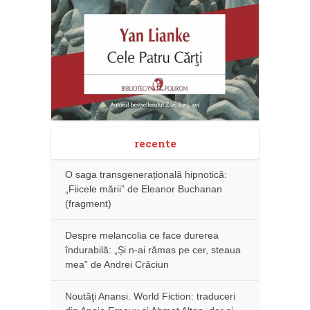
recente
O saga transgenerațională hipnotică:
„Fiicele mării” de Eleanor Buchanan
(fragment)
Despre melancolia ce face durerea
îndurabilă: „Și n-ai rămas pe cer, steaua
mea” de Andrei Crăciun
Noutăţi Anansi. World Fiction: traduceri