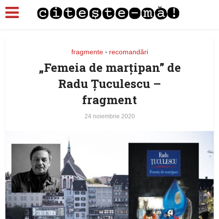
fragmente
recomandări
•
„Femeia de marțipan” de
Radu Țuculescu –
fragment
24 noiembrie 2020