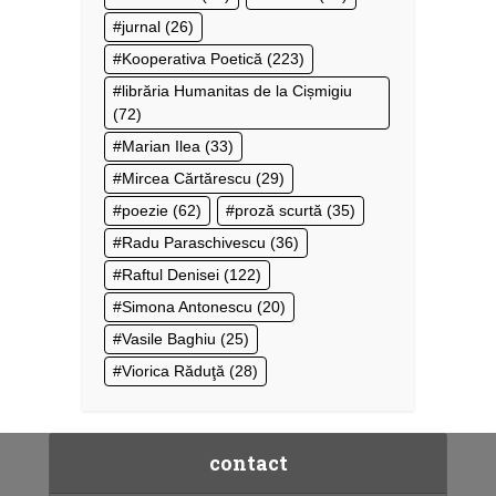
jurnal
(26)
Kooperativa Poetică
(223)
librăria Humanitas de la Cișmigiu
(72)
Marian Ilea
(33)
Mircea Cărtărescu
(29)
poezie
(62)
proză scurtă
(35)
Radu Paraschivescu
(36)
Raftul Denisei
(122)
Simona Antonescu
(20)
Vasile Baghiu
(25)
Viorica Răduţă
(28)
contact