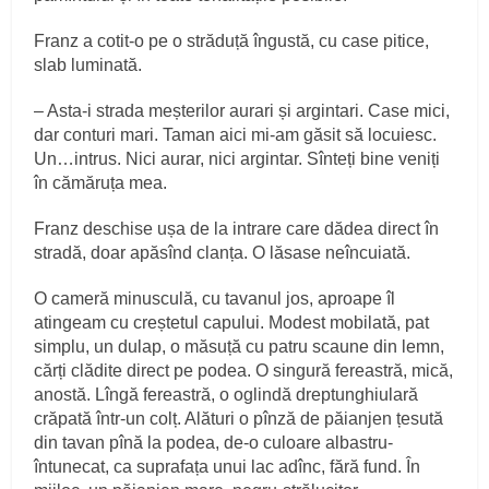
Franz a cotit-o pe o străduță îngustă, cu case pitice,
slab luminată.
– Asta-i strada meșterilor aurari și argintari. Case mici,
dar conturi mari. Taman aici mi-am găsit să locuiesc.
Un…intrus. Nici aurar, nici argintar. Sînteți bine veniți
în cămăruța mea.
Franz deschise ușa de la intrare care dădea direct în
stradă, doar apăsînd clanța. O lăsase neîncuiată.
O cameră minusculă, cu tavanul jos, aproape îl
atingeam cu creștetul capului. Modest mobilată, pat
simplu, un dulap, o măsuță cu patru scaune din lemn,
cărți clădite direct pe podea. O singură fereastră, mică,
anostă. Lîngă fereastră, o oglindă dreptunghiulară
crăpată într-un colț. Alături o pînză de păianjen țesută
din tavan pînă la podea, de-o culoare albastru-
întunecat, ca suprafața unui lac adînc, fără fund. În