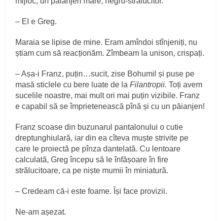
mijloc, un păianjen mare, negru-strălucitor.
– El e Greg.
Maraia se lipise de mine. Eram amîndoi stînjeniți, nu
știam cum să reacționăm. Zîmbeam la unison, crispați.
– Așa-i Franz, puțin…sucit, zise Bohumil și puse pe
masă sticlele cu bere luate de la
Filantropii.
Toți avem
sucelile noastre, mai mult ori mai puțin vizibile. Franz
e capabil să se împrietenească pînă și cu un păianjen!
Franz scoase din buzunarul pantalonului o cutie
dreptunghiulară, iar din ea cîteva muște strivite pe
care le proiectă pe pînza dantelată. Cu lentoare
calculată, Greg începu să le înfășoare în fire
strălucitoare, ca pe niște mumii în miniatură.
– Credeam că-i este foame. Își face provizii.
Ne-am așezat.