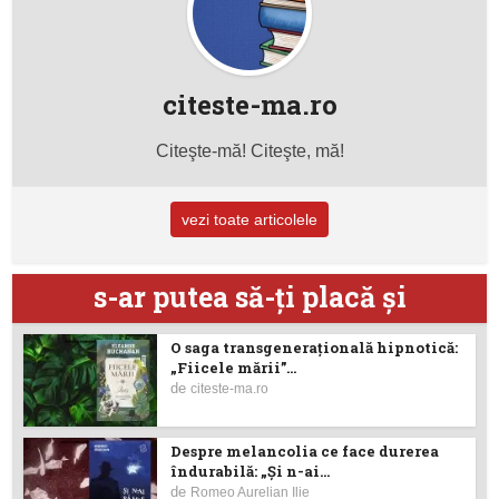
citeste-ma.ro
Citeşte-mă! Citeşte, mă!
vezi toate articolele
s-ar putea să-ţi placă şi
O saga transgenerațională hipnotică:
„Fiicele mării”...
de
citeste-ma.ro
Despre melancolia ce face durerea
îndurabilă: „Și n-ai...
de
Romeo Aurelian Ilie