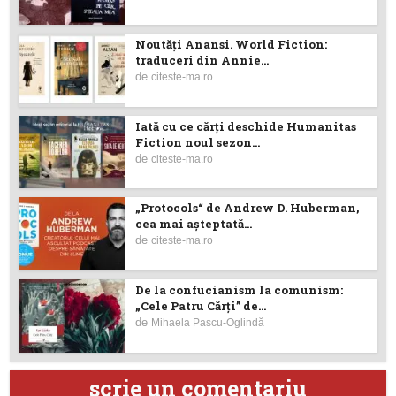
Noutăţi Anansi. World Fiction:
traduceri din Annie...
de
citeste-ma.ro
Iată cu ce cărţi deschide Humanitas
Fiction noul sezon...
de
citeste-ma.ro
„Protocols“ de Andrew D. Huberman,
cea mai așteptată...
de
citeste-ma.ro
De la confucianism la comunism:
„Cele Patru Cărți” de...
de
Mihaela Pascu-Oglindă
scrie un comentariu