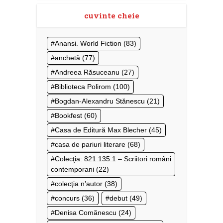
cuvinte cheie
Anansi. World Fiction
(83)
anchetă
(77)
Andreea Răsuceanu
(27)
Biblioteca Polirom
(100)
Bogdan-Alexandru Stănescu
(21)
Bookfest
(60)
Casa de Editură Max Blecher
(45)
casa de pariuri literare
(68)
Colecţia: 821.135.1 – Scriitori români
contemporani
(22)
colecţia n’autor
(38)
concurs
(36)
debut
(49)
Denisa Comănescu
(24)