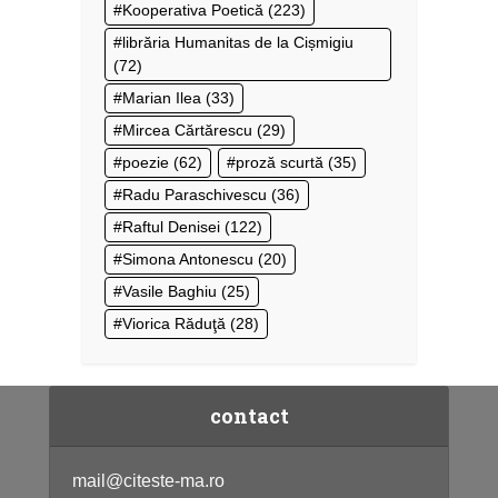
Kooperativa Poetică
(223)
librăria Humanitas de la Cișmigiu
(72)
Marian Ilea
(33)
Mircea Cărtărescu
(29)
poezie
(62)
proză scurtă
(35)
Radu Paraschivescu
(36)
Raftul Denisei
(122)
Simona Antonescu
(20)
Vasile Baghiu
(25)
Viorica Răduţă
(28)
contact
mail@citeste-ma.ro