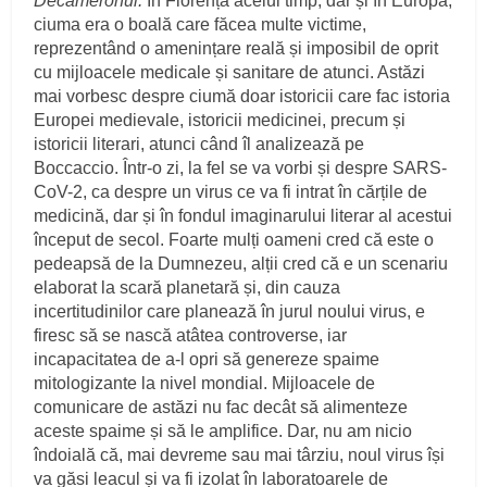
Decameronul.
În Florența acelui timp, dar și în Europa,
ciuma era o boală care făcea multe victime,
reprezentând o amenințare reală și imposibil de oprit
cu mijloacele medicale și sanitare de atunci. Astăzi
mai vorbesc despre ciumă doar istoricii care fac istoria
Europei medievale, istoricii medicinei, precum și
istoricii literari, atunci când îl analizează pe
Boccaccio. Într-o zi, la fel se va vorbi și despre SARS-
CoV-2, ca despre un virus ce va fi intrat în cărțile de
medicină, dar și în fondul imaginarului literar al acestui
început de secol. Foarte mulți oameni cred că este o
pedeapsă de la Dumnezeu, alții cred că e un scenariu
elaborat la scară planetară și, din cauza
incertitudinilor care planează în jurul noului virus, e
firesc să se nască atâtea controverse, iar
incapacitatea de a-l opri să genereze spaime
mitologizante la nivel mondial. Mijloacele de
comunicare de astăzi nu fac decât să alimenteze
aceste spaime și să le amplifice. Dar, nu am nicio
îndoială că, mai devreme sau mai târziu, noul virus își
va găsi leacul și va fi izolat în laboratoarele de