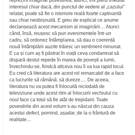
reprezint imaginar povestirea, atunci, îmi pierd imediat
interesul chiar dacă, din punctul de vedere al „cazului”
relatat, poate să fie o istorisire reală foarte captivantă
sau chiar neobișnuită. E greu de explicat ce anume
declanșează acest mecanism al imaginării… Atunci
când, însă, reușesc să pun evenimentele într-un
cadru, să ordonez întâmplarea, să dau o coerență
nouă
întâmplării
auzite
trăiesc un sentiment minunat.
E ca și cum aș fi păstrat în viață ceva condamnat să
dispară destul repede în marea de povești a lumii,
învechindu-se, fiindcă altceva nou îi va lua rapid locul.
Eu cred că literatura are acest rol remarcabil de a face
ca lucrurile
să rămână
, să dureze…. De aceea,
literatura nu va putea fi înlocuită niciodată de
televiziune unde acest ritm al înlocuirii vechiului cu
noul face ca totul să fie atât de trepidant. Toate
povestirile din acest volum s-au născut din cauza
acestui
defect
, pornind, așadar, de la o frântură de
realitate…