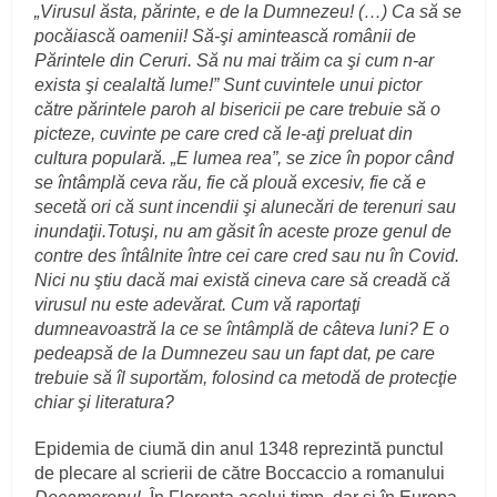
„Virusul ăsta, părinte, e de la Dumnezeu! (…) Ca să se
pocăiască oamenii! Să-şi amintească românii de
Părintele din Ceruri. Să nu mai trăim ca şi cum n-ar
exista şi cealaltă lume!” Sunt cuvintele unui pictor
către părintele paroh al bisericii pe care trebuie să o
picteze, cuvinte pe care cred că le-aţi preluat din
cultura populară. „E lumea rea”, se zice în popor când
se întâmplă ceva rău, fie că plouă excesiv, fie că e
secetă ori că sunt incendii şi alunecări de terenuri sau
inundaţii.Totuşi, nu am găsit în aceste proze genul de
contre des întâlnite între cei care cred sau nu în Covid.
Nici nu ştiu dacă mai există cineva care să creadă că
virusul nu este adevărat. Cum vă raportaţi
dumneavoastră la ce se întâmplă de câteva luni? E o
pedeapsă de la Dumnezeu sau un fapt dat, pe care
trebuie să îl suportăm, folosind ca metodă de protecţie
chiar şi literatura?
Epidemia de ciumă din anul 1348 reprezintă punctul
de plecare al scrierii de către Boccaccio a romanului