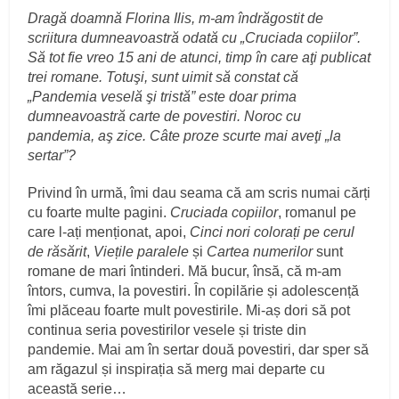
Dragă doamnă Florina Ilis, m-am îndrăgostit de
scriitura dumneavoastră odată cu „Cruciada copiilor”.
Să tot fie vreo 15 ani de atunci, timp în care aţi publicat
trei romane. Totuşi, sunt uimit să constat că
„Pandemia veselă şi tristă” este doar prima
dumneavoastră carte de povestiri. Noroc cu
pandemia, aş zice. Câte proze scurte mai aveţi „la
sertar”?
Privind în urmă, îmi dau seama că am scris numai cărți
cu foarte multe pagini.
Cruciada copiilor
, romanul pe
care l-ați menționat, apoi,
Cinci nori colorați pe cerul
de răsărit
,
Viețile paralele
și
Cartea numerilor
sunt
romane de mari întinderi. Mă bucur, însă, că m-am
întors, cumva, la povestiri. În copilărie și adolescență
îmi plăceau foarte mult povestirile. Mi-aș dori să pot
continua seria povestirilor vesele și triste din
pandemie. Mai am în sertar două povestiri, dar sper să
am răgazul și inspirația să merg mai departe cu
această serie…