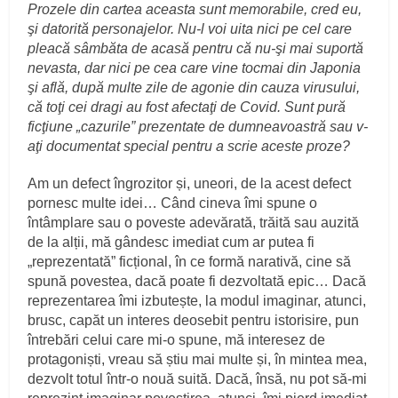
Prozele din cartea aceasta sunt memorabile, cred eu,
şi datorită personajelor. Nu-l voi uita nici pe cel care
pleacă sâmbăta de acasă pentru că nu-şi mai suportă
nevasta, dar nici pe cea care vine tocmai din Japonia
şi află, după multe zile de agonie din cauza virusului,
că toţi cei dragi au fost afectaţi de Covid. Sunt pură
ficţiune „cazurile” prezentate de dumneavoastră sau v-
aţi documentat special pentru a scrie aceste proze?
Am un defect îngrozitor și, uneori, de la acest defect
pornesc multe idei… Când cineva îmi spune o
întâmplare sau o poveste adevărată, trăită sau auzită
de la alții, mă gândesc imediat cum ar putea fi
„reprezentată” ficțional, în ce formă narativă, cine să
spună povestea, dacă poate fi dezvoltată epic… Dacă
reprezentarea îmi izbutește, la modul imaginar, atunci,
brusc, capăt un interes deosebit pentru istorisire, pun
întrebări celui care mi-o spune, mă interesez de
protagoniști, vreau să știu mai multe și, în mintea mea,
dezvolt totul într-o nouă suită. Dacă, însă, nu pot să-mi