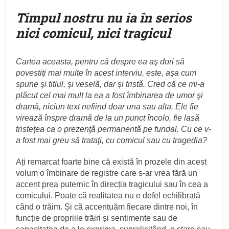
Timpul nostru nu ia în serios
nici comicul, nici tragicul
Cartea aceasta, pentru că despre ea aş dori să
povestiţi mai multe în acest interviu, este, aşa cum
spune şi titlul, şi veselă, dar şi tristă. Cred că ce mi-a
plăcut cel mai mult la ea a fost îmbinarea de umor şi
dramă, niciun text nefiind doar una sau alta. Ele fie
virează înspre dramă de la un punct încolo, fie lasă
tristeţea ca o prezenţă permanentă pe fundal. Cu ce v-
a fost mai greu să trataţi, cu comicul sau cu tragedia?
Ați remarcat foarte bine că există în prozele din acest
volum o îmbinare de registre care s-ar vrea fără un
accent prea puternic în direcția tragicului sau în cea a
comicului. Poate că realitatea nu e defel echilibrată
când o trăim. Și că accentuăm fiecare dintre noi, în
funcție de propriile trăiri și sentimente sau de