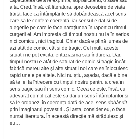
capacitatea de a le exprima, supralicitând, o stare sau
alta. Cred, însă, că literatura, spre deosebire de viața
trăită, face ca întâmplările să dobândească acel sens
care să le confere coerență, iar sensul e dat și de
alegerile pe care le face narațiunea în raport cu ritmul
curgerii ei. Am impresia că timpul nostru nu ia în serios
nici comicul, nici tragicul. Chiar dacă e plină lumea de
azi atât de comic, cât și de tragic. Cel mult, aceste
situații ne pot excita, entuziasma sau îndurera. Dar,
timpul nostru e atât de saturat de comic și tragic încât
fabrică mereu alte și alte situații noi care se înlocuiesc
rapid unele pe altele. Nici nu știu, așadar, dacă e bine
să te iei la întrecere cu timpul nostru pentru a crea în
sens tragic sau în sens comic. Ceea ce este, însă, cu
adevărat complicat este să dai un sens întâmplărilor și
să le ordonezi în coerența dată de acel sens
dobândit
prin imaginarul povestirii. Și asta, consider eu, o face
numai literatura. În această direcție mă străduiesc și
eu…