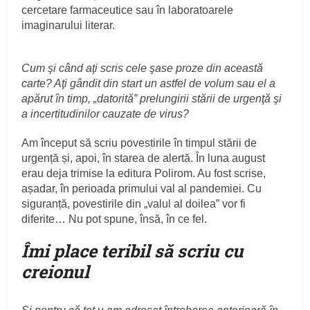
cercetare farmaceutice sau în laboratoarele
imaginarului literar.
Cum şi când aţi scris cele şase proze din această
carte? Aţi gândit din start un astfel de volum sau el a
apărut în timp, „datorită” prelungirii stării de urgenţă şi
a incertitudinilor cauzate de virus?
Am început să scriu povestirile în timpul stării de
urgență și, apoi, în starea de alertă. În luna august
erau deja trimise la editura Polirom. Au fost scrise,
așadar, în perioada primului val al pandemiei. Cu
siguranță, povestirile din „valul al doilea” vor fi
diferite… Nu pot spune, însă, în ce fel.
Îmi place teribil să scriu cu
creionul