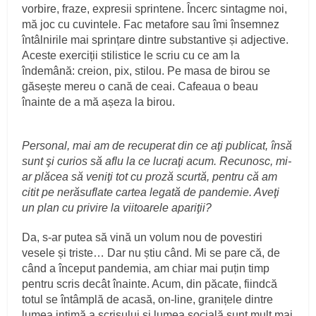
vorbire, fraze, expresii sprintene. Încerc sintagme noi,
mă joc cu cuvintele. Fac metafore sau îmi însemnez
întâlnirile mai sprințare dintre substantive și adjective.
Aceste exerciții stilistice le scriu cu ce am la
îndemână: creion, pix, stilou. Pe masa de birou se
găsește mereu o cană de ceai. Cafeaua o beau
înainte de a mă așeza la birou.
Personal, mai am de recuperat din ce aţi publicat, însă
sunt şi curios să aflu la ce lucraţi acum. Recunosc, mi-
ar plăcea să veniţi tot cu proză scurtă, pentru că am
citit pe nerăsuflate cartea legată de pandemie. Aveţi
un plan cu privire la viitoarele apariţii?
Da, s-ar putea să vină un volum nou de povestiri
vesele și triste… Dar nu știu când. Mi se pare că, de
când a început pandemia, am chiar mai puțin timp
pentru scris decât înainte. Acum, din păcate, fiindcă
totul se întâmplă de acasă, on-line, granițele dintre
lumea intimă a scrisului și lumea socială sunt mult mai