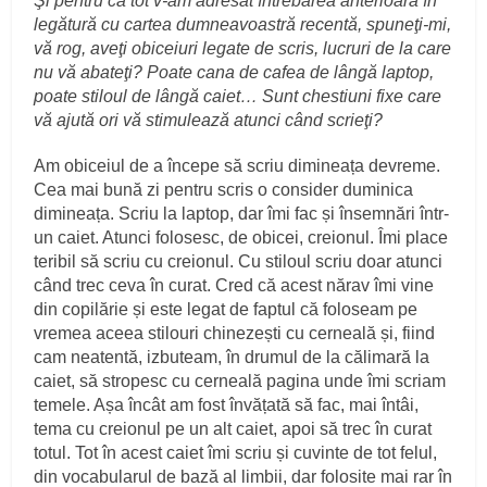
Şi pentru că tot v-am adresat întrebarea anterioară în
legătură cu cartea dumneavoastră recentă, spuneţi-mi,
vă rog, aveţi obiceiuri legate de scris, lucruri de la care
nu vă abateţi? Poate cana de cafea de lângă laptop,
poate stiloul de lângă caiet… Sunt chestiuni fixe care
vă ajută ori vă stimulează atunci când scrieţi?
Am obiceiul de a începe să scriu dimineața devreme.
Cea mai bună zi pentru scris o consider duminica
dimineața. Scriu la laptop, dar îmi fac și însemnări într-
un caiet. Atunci folosesc, de obicei, creionul. Îmi place
teribil să scriu cu creionul. Cu stiloul scriu doar atunci
când trec ceva în curat. Cred că acest nărav îmi vine
din copilărie și este legat de faptul că foloseam pe
vremea aceea stilouri chinezești cu cerneală și, fiind
cam neatentă, izbuteam, în drumul de la călimară la
caiet, să stropesc cu cerneală pagina unde îmi scriam
temele. Așa încât am fost învățată să fac, mai întâi,
tema cu creionul pe un alt caiet, apoi să trec în curat
totul. Tot în acest caiet îmi scriu și cuvinte de tot felul,
din vocabularul de bază al limbii, dar folosite mai rar în