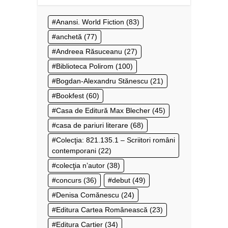
Anansi. World Fiction
(83)
anchetă
(77)
Andreea Răsuceanu
(27)
Biblioteca Polirom
(100)
Bogdan-Alexandru Stănescu
(21)
Bookfest
(60)
Casa de Editură Max Blecher
(45)
casa de pariuri literare
(68)
Colecţia: 821.135.1 – Scriitori români
contemporani
(22)
colecţia n’autor
(38)
concurs
(36)
debut
(49)
Denisa Comănescu
(24)
Editura Cartea Românească
(23)
Editura Cartier
(34)