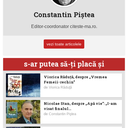
Constantin Piştea
Editor-coordonator citeste-ma.ro.
vezi toate articolele
s-ar putea să-ţi placă şi
Viorica Răduţă, despre „Vremea
Femeii-rechin”
de
Viorica Răduţă
Nicolae Stan, despre „Apă vie”: „I-am
visat finalul...
de
Constantin Piştea