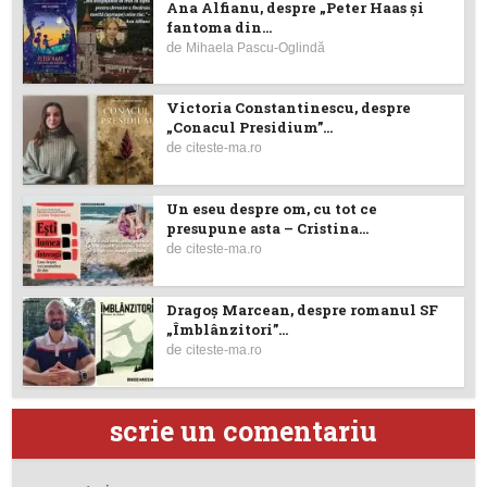
Ana Alfianu, despre „Peter Haas și
fantoma din...
de
Mihaela Pascu-Oglindă
Victoria Constantinescu, despre
„Conacul Presidium”...
de
citeste-ma.ro
Un eseu despre om, cu tot ce
presupune asta – Cristina...
de
citeste-ma.ro
Dragoş Marcean, despre romanul SF
„Îmblânzitori”...
de
citeste-ma.ro
scrie un comentariu