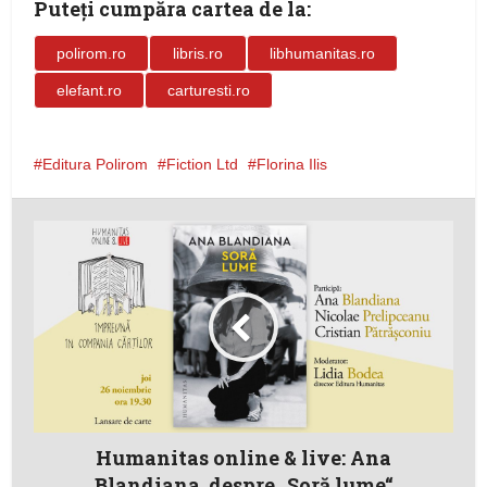
Puteţi cumpăra cartea de la:
polirom.ro
libris.ro
libhumanitas.ro
elefant.ro
carturesti.ro
Editura Polirom
Fiction Ltd
Florina Ilis
Humanitas online & live: Ana
Blandiana, despre „Soră lume“