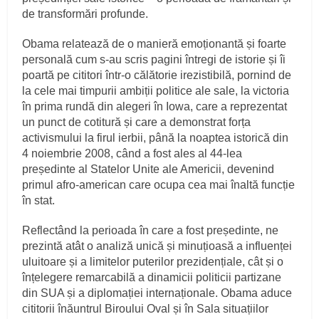
de transformări profunde.
Obama relatează de o manieră emoționantă și foarte
personală cum s-au scris pagini întregi de istorie și îi
poartă pe cititori într-o călătorie irezistibilă, pornind de
la cele mai timpurii ambiții politice ale sale, la victoria
în prima rundă din alegeri în Iowa, care a reprezentat
un punct de cotitură și care a demonstrat forța
activismului la firul ierbii, până la noaptea istorică din
4 noiembrie 2008, când a fost ales al 44-lea
președinte al Statelor Unite ale Americii, devenind
primul afro-american care ocupa cea mai înaltă funcție
în stat.
Reflectând la perioada în care a fost președinte, ne
prezintă atât o analiză unică și minuțioasă a influenței
uluitoare și a limitelor puterilor prezidențiale, cât și o
înțelegere remarcabilă a dinamicii politicii partizane
din SUA și a diplomației internaționale. Obama aduce
cititorii înăuntrul Biroului Oval și în Sala situațiilor