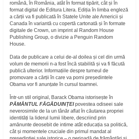
română, în România, atât în format tipărit, cât și în
format digital de Editura Litera. Ediția în limba engleză
a cărții va fi publicată în Statele Unite ale Americii și
Canada în variantă cu copertă cartonată și în formate
digitale de Crown, un imprint al Random House
Publishing Group, o divizie a Penguin Random
House.
Data de publicare a celui de-al doilea și cel din urmă
volum de memorii n-a fost încă stabilită și va fi făcută
publică ulterior. Informațiile despre turneul de
promovare a cărții în care va porni președintele
Obama vor fi anunțate în cursul toamnei.
Într-un stil original, Barack Obama istorisește în
PĂMÂNTUL FĂGĂDUINȚEI
povestea odiseei sale
neverosimile de la un tânăr aflat în căutarea propriei
identități la liderul lumii libere, descriind prin
amănunte deosebit de intime atât educația sa politică,
cât și momentele cruciale din primul mandat al
președinției sale istorice – o perioadă de frământări și