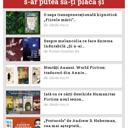
s-ar putea să-ţi placă şi
O saga transgenerațională hipnotică:
„Fiicele mării”...
de
citeste-ma.ro
Despre melancolia ce face durerea
îndurabilă: „Și n-ai...
de
Romeo Aurelian Ilie
Noutăţi Anansi. World Fiction:
traduceri din Annie...
de
citeste-ma.ro
Iată cu ce cărţi deschide Humanitas
Fiction noul sezon...
de
citeste-ma.ro
„Protocols“ de Andrew D. Huberman,
cea mai așteptată...