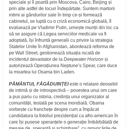
speciale și îi poartă prin Moscova, Cairo, Beijing și
prin alte astfel de locuri îndepărtate. Suntem martorii
intimi ai gândurilor sale în timp ce-și formează
cabinetul, se luptă cu o criză economică globală, îl
evaluează pe Vladimir Putin, urnește munții din loc ca
să se asigure că Legea serviciilor medicale va fi
adoptată, își înfruntă generalii cu privire la strategia
Statelor Unite în Afghanistan, abordează reforma de
pe Wall Street, gestionează situația iscată de
incidentul devastator de la
Deepwater Horizon
și
autorizează Operațiunea Neptune’s Spear, care duce
la moartea lui Osama bin Laden.
PĂMÂNTUL FĂGĂDUINȚEI
este o relatare deosebit
de intimă și de introspectivă – povestea unui om care
a pus pariu cu istoria, credința unui organizator al
comunității, testată pe scena mondială. Obama
vorbește cu franchețe despre cum a împăcat
candidatura la fotoliul prezidențial ca afro-american în
care își pusese speranțele o generație îmbărbătată de
mesaje de „speranță și schimbare”, cu provocările de