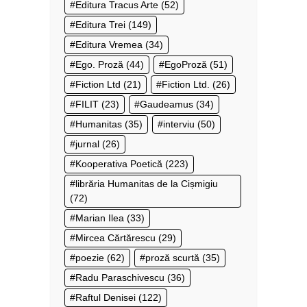
Editura Tracus Arte
(52)
Editura Trei
(149)
Editura Vremea
(34)
Ego. Proză
(44)
EgoProză
(51)
Fiction Ltd
(21)
Fiction Ltd.
(26)
FILIT
(23)
Gaudeamus
(34)
Humanitas
(35)
interviu
(50)
jurnal
(26)
Kooperativa Poetică
(223)
librăria Humanitas de la Cișmigiu
(72)
Marian Ilea
(33)
Mircea Cărtărescu
(29)
poezie
(62)
proză scurtă
(35)
Radu Paraschivescu
(36)
Raftul Denisei
(122)