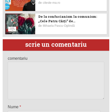
de
citeste-ma.ro
De la confucianism la comunism:
„Cele Patru Cărți” de...
de
Mihaela Pascu-Oglindă
scrie un comentariu
comentariu
Nume
*