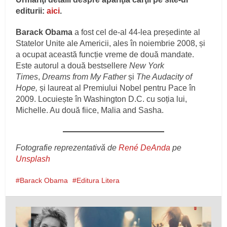
editurii:
aici
.
Barack Obama
a fost cel de-al 44-lea președinte al
Statelor Unite ale Americii, ales în noiembrie 2008, și
a ocupat această funcție vreme de două mandate.
Este autorul a două bestsellere
New York
Times
,
Dreams from My Father
și
The Audacity of
Hope,
și laureat al Premiului Nobel pentru Pace în
2009. Locuiește în Washington D.C. cu soția lui,
Michelle. Au două fiice, Malia and Sasha.
Fotografie reprezentativă de
René DeAnda
pe
Unsplash
Barack Obama
Editura Litera