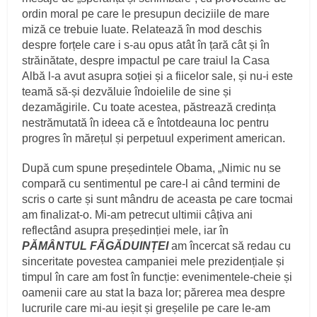
ordin moral pe care le presupun deciziile de mare
miză ce trebuie luate. Relatează în mod deschis
despre forțele care i s-au opus atât în țară cât și în
străinătate, despre impactul pe care traiul la Casa
Albă l-a avut asupra soției și a fiicelor sale, și nu-i este
teamă să-și dezvăluie îndoielile de sine și
dezamăgirile. Cu toate acestea, păstrează credința
nestrămutată în ideea că e întotdeauna loc pentru
progres în mărețul și perpetuul experiment american.
După cum spune președintele Obama, „Nimic nu se
compară cu sentimentul pe care-l ai când termini de
scris o carte și sunt mândru de aceasta pe care tocmai
am finalizat-o. Mi-am petrecut ultimii câțiva ani
reflectând asupra președinției mele, iar în
PĂMÂNTUL FĂGĂDUINȚEI
am încercat să redau cu
sinceritate povestea campaniei mele prezidențiale și
timpul în care am fost în funcție: evenimentele-cheie și
oamenii care au stat la baza lor; părerea mea despre
lucrurile care mi-au ieșit și greșelile pe care le-am