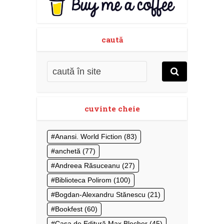
caută
cuvinte cheie
Anansi. World Fiction
(83)
anchetă
(77)
Andreea Răsuceanu
(27)
Biblioteca Polirom
(100)
Bogdan-Alexandru Stănescu
(21)
Bookfest
(60)
Casa de Editură Max Blecher
(45)