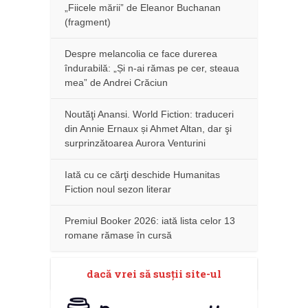
„Fiicele mării” de Eleanor Buchanan
(fragment)
Despre melancolia ce face durerea
îndurabilă: „Și n-ai rămas pe cer, steaua
mea” de Andrei Crăciun
Noutăţi Anansi. World Fiction: traduceri
din Annie Ernaux și Ahmet Altan, dar şi
surprinzătoarea Aurora Venturini
Iată cu ce cărţi deschide Humanitas
Fiction noul sezon literar
Premiul Booker 2026: iată lista celor 13
romane rămase în cursă
dacă vrei să susţii site-ul