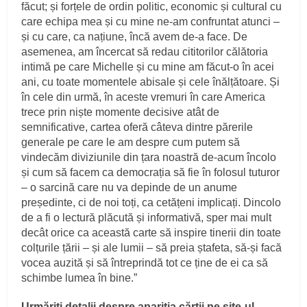
făcut; și forțele de ordin politic, economic și cultural cu
care echipa mea și cu mine ne-am confruntat atunci –
și cu care, ca națiune, încă avem de-a face. De
asemenea, am încercat să redau cititorilor călătoria
intimă pe care Michelle și cu mine am făcut-o în acei
ani, cu toate momentele abisale și cele înălțătoare. Și
în cele din urmă, în aceste vremuri în care America
trece prin niște momente decisive atât de
semnificative, cartea oferă câteva dintre părerile
generale pe care le am despre cum putem să
vindecăm diviziunile din țara noastră de-acum încolo
și cum să facem ca democrația să fie în folosul tuturor
– o sarcină care nu va depinde de un anume
președinte, ci de noi toți, ca cetățeni implicați. Dincolo
de a fi o lectură plăcută și informativă, sper mai mult
decât orice ca această carte să inspire tinerii din toate
colțurile țării – și ale lumii – să preia ștafeta, să-și facă
vocea auzită și să întreprindă tot ce ține de ei ca să
schimbe lumea în bine.”
Urmăriţi detalii despre apariţia cărţii pe site-ul