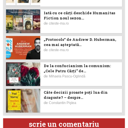
Iată cu ce cărţi deschide Humanitas
Fiction noul sezon...
de
citeste-ma.ro
„Protocols“ de Andrew D. Huberman,
cea mai așteptată...
de
citeste-ma.ro
De la confucianism la comunism:
„Cele Patru Cărți” de...
de
Mihaela Pascu-Oglindă
Câte decizii proaste poţi lua din
dragoste? – despre...
de
Constantin Piştea
scrie un comentariu