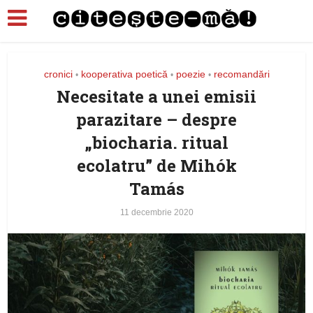
cronici
kooperativa poetică
poezie
recomandări
•
•
•
Necesitate a unei emisii
parazitare – despre
„biocharia. ritual
ecolatru” de Mihók
Tamás
11 decembrie 2020