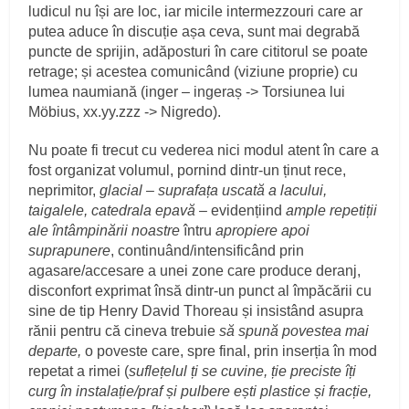
ludicul nu își are loc, iar micile intermezzouri care ar
putea aduce în discuție așa ceva, sunt mai degrabă
puncte de sprijin, adăposturi în care cititorul se poate
retrage; și acestea comunicând (viziune proprie) cu
lumea naumiană (inger – ingeraș -> Torsiunea lui
Möbius, xx.yy.zzz -> Nigredo).
Nu poate fi trecut cu vederea nici modul atent în care a
fost organizat volumul, pornind dintr-un ținut rece,
neprimitor,
glacial – suprafața uscată a lacului,
taigalele, catedrala epavă
– evidențiind
ample repetiții
ale întâmpinării noastre
întru
apropiere apoi
suprapunere
, continuând/intensificând prin
agasare/accesare a unei zone care produce deranj,
disconfort exprimat însă dintr-un punct al împăcării cu
sine de tip Henry David Thoreau și insistând asupra
rănii pentru că cineva trebuie
să spună povestea mai
departe,
o poveste care, spre final, prin inserția în mod
repetat a rimei (
suflețelul ți se cuvine, ție preciste îți
curg în instalație/praf și pulbere ești plastice și fracție,