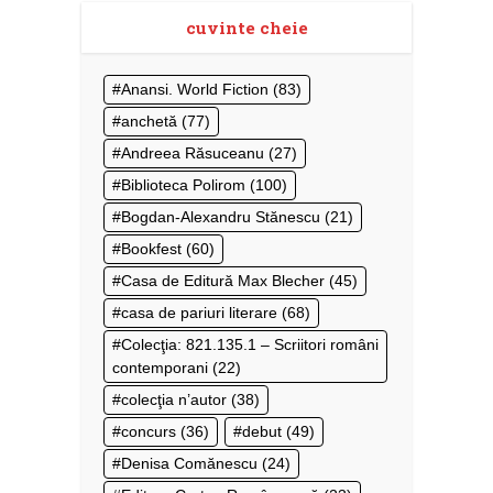
cuvinte cheie
Anansi. World Fiction
(83)
anchetă
(77)
Andreea Răsuceanu
(27)
Biblioteca Polirom
(100)
Bogdan-Alexandru Stănescu
(21)
Bookfest
(60)
Casa de Editură Max Blecher
(45)
casa de pariuri literare
(68)
Colecţia: 821.135.1 – Scriitori români
contemporani
(22)
colecţia n’autor
(38)
concurs
(36)
debut
(49)
Denisa Comănescu
(24)