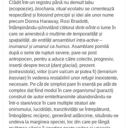
Clădit într-un registru până nu demult tabu
(ecopoezie),
biocharia. ritual ecolatru
se cimentează
respectând și folosind principii și idei ale unor nume
precum Donna Haraway, Rosi Braidotti,
întâmpinându-și/invitând cititorul dintr-o/într-o lume în
care
se amestecă o mulțime de temporalități și
spațialități, de entități ansambluri intra-active –
inumanul și umanul ca humus.
Asamblare pornită
după o serie de rupturi severe, pare-se post
antropocen, pentru a aduce către colectiv, progresiv,
inserții despre trecut (
danț glacial),
prezent
(
extrasistola
), viitor (cum va/cum ar putea fi) (
terrarium
trasviae
) în vederea
restabilirii
unor
refugii
inexistente,
necesare. Pe cât de simplist pare în esență pe atât de
complex dat fiind modul în care
organismul
(parazit)
construit de autor emite/transmite abandonându-se
într-o stare/voce în care multiple straturi ale
onirismului, lucidității, tranzitivității se întrepătrund,
îmbogățesc reciproc, generând adâncime, situându-se
undeva la marginea speciei, loc din care pe lângă