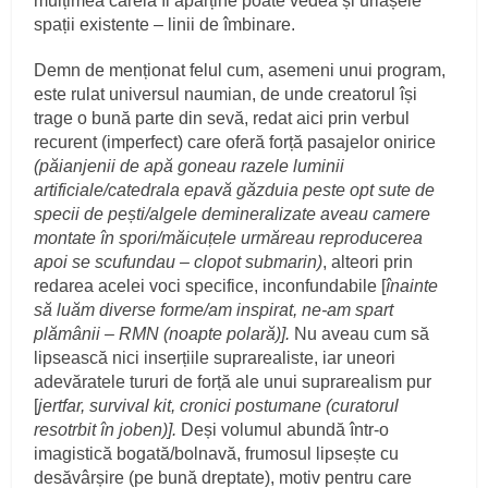
mulțimea căreia îi aparține poate vedea și uriașele
spații existente – linii de îmbinare.
Demn de menționat felul cum, asemeni unui program,
este rulat universul naumian, de unde creatorul își
trage o bună parte din sevă, redat aici prin verbul
recurent (imperfect) care oferă forță pasajelor onirice
(păianjenii de apă goneau razele luminii
artificiale/catedrala epavă găzduia peste opt sute de
specii de pești/algele demineralizate aveau camere
montate în spori/măicuțele urmăreau reproducerea
apoi se scufundau – clopot submarin)
, alteori prin
redarea acelei voci specifice, inconfundabile [
înainte
să luăm diverse forme/am inspirat, ne-am spart
plămânii – RMN (noapte polară)].
Nu aveau cum să
lipsească nici inserțiile suprarealiste, iar uneori
adevăratele tururi de forță ale unui suprarealism pur
[
jertfar, survival kit, cronici postumane (curatorul
resotrbit în joben)].
Deși volumul abundă într-o
imagistică bogată/bolnavă, frumosul lipsește cu
desăvârșire (pe bună dreptate), motiv pentru care