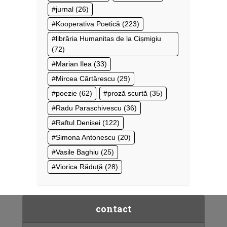
jurnal
(26)
Kooperativa Poetică
(223)
librăria Humanitas de la Cișmigiu
(72)
Marian Ilea
(33)
Mircea Cărtărescu
(29)
poezie
(62)
proză scurtă
(35)
Radu Paraschivescu
(36)
Raftul Denisei
(122)
Simona Antonescu
(20)
Vasile Baghiu
(25)
Viorica Răduţă
(28)
contact