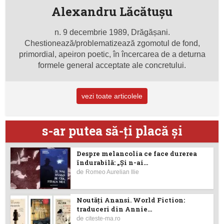
Alexandru Lăcătuşu
n. 9 decembrie 1989, Drăgășani.
Chestionează/problematizează zgomotul de fond,
primordial, apeiron poetic, în încercarea de a deturna
formele general acceptate ale concretului.
vezi toate articolele
s-ar putea să-ţi placă şi
Despre melancolia ce face durerea
îndurabilă: „Și n-ai...
de
Romeo Aurelian Ilie
Noutăţi Anansi. World Fiction:
traduceri din Annie...
de
citeste-ma.ro