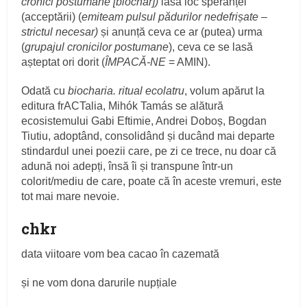
cronici postumane [biochar])
lasă loc speranței
(acceptării) (
emiteam pulsul pădurilor nedefrișate –
strictul necesar)
și anunță ceva ce ar (putea) urma
(
grupajul cronicilor postumane
), ceva ce se lasă
așteptat ori dorit (
ÎMPACĂ-NE
= AMIN).
Odată cu
biocharia. ritual ecolatru
, volum apărut la
editura frACTalia, Mihók Tamás se alătură
ecosistemului Gabi Eftimie, Andrei Doboș, Bogdan
Tiutiu, adoptând, consolidând și ducând mai departe
stindardul unei poezii care, pe zi ce trece, nu doar că
adună noi adepți, însă îi și transpune într-un
colorit/mediu de care, poate că în aceste vremuri, este
tot mai mare nevoie.
chkr
data viitoare vom bea cacao în cazemată
și ne vom dona darurile nupțiale