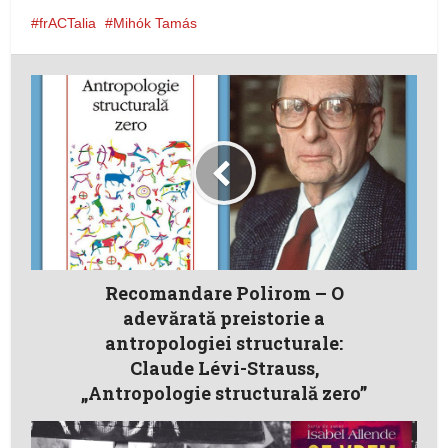
frACTalia
Mihók Tamás
Recomandare Polirom – O
adevărată preistorie a
antropologiei structurale:
Claude Lévi-Strauss,
„Antropologie structurală zero”