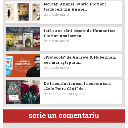
Noutăţi Anansi. World Fiction:
traduceri din Annie...
de
citeste-ma.ro
Iată cu ce cărţi deschide Humanitas
Fiction noul sezon...
de
citeste-ma.ro
„Protocols“ de Andrew D. Huberman,
cea mai așteptată...
de
citeste-ma.ro
De la confucianism la comunism:
„Cele Patru Cărți” de...
de
Mihaela Pascu-Oglindă
scrie un comentariu