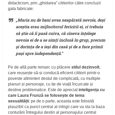
didacticism, prin „ghidarea” cititorilor către concluzii
gata fabricate:
„Maria nu de bani avea neapărată nevoie, deși
aceștia erau mijlocitorul fericirii ei, ci trebuia
să știe că îi pasă cuiva, că cineva înțelege
nevoia ei de a se simți inclusă în grup, precum
și dorința de a ieși din casă și de a face primii
pași spre independență.”
Pe de altă parte remarc cu plăcere
stilul dezinvolt
,
care reușește să-și conducă eficient cititorii printr-o
poveste altminteri destul de complicată, cu multiple
planuri și personaje, cu ițe de viață încurcate și
destine problematice. Este de apreciat
inteligența cu
care Laura Frunză se folosește de tema
sexualității
: pe de o parte, aceasta este folosită
plauzibil ca punct central al intrigii care va sta la baza
conturării întregului destin al personajului central