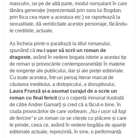
masculin, iar pe de altă parte, modul nonșalant în care
tânăra generație (reprezentată prin sora lui Bogdan,
prin fiica cea mare a acestuia etc.) se raportează la
sexualitate, dă veridicitate acestor personaje, făcându-
le credibile, actuale.
Aș încheia printr-o parafrază la titlul romanului,
spunând că
nu-i ușor să scrii un roman de
dragoste
, având în vedere bogata istorie a acestui tip
de roman și provocările contemporaneității în materie
de exigențe ale publicului, dar și ale pieței editoriale.
Cu toate acestea, într-un peisaj literar marcat de
căutarea ineditului, a distopicului, a disruptivului,
Laura Frunză și-a asumat curajul de a scrie un
roman cu final fericit
(cu o copertă minunat ilustrată
de către Andrei Gamarț) și cred că a făcut-o bine, în
ciuda provocărilor de care vorbeam.
„Nu-i ușor să fugi
de fericire”
e un roman ce se citește cu plăcere și care
te prinde, ceea ce, având în vedere bogăția de apariții
editoriale actuale, reprezintă, în sine, o performanță.