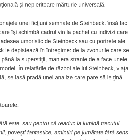
ţională şi nepieritoare mărturie universală.
onajele unei ficţiuni semnate de Steinbeck, însă fac
 care îşi schimbă cadrul vin la pachet cu indivizi care
 adesea umoristic de Steinbeck sau cu portrete ale
k le depistează în întregime: de la zvonurile care se
r, până la superstiţii, maniera stranie de a face unele
riei. În relatările de război ale lui Steinbeck, viaţa
lă, se lasă pradă unei analize care pare să le ţină
ătoarele:
câtă este, sau pentru că readuc la lumină trecutul,
mii, poveşti fantastice, amintiri pe jumătate fără sens