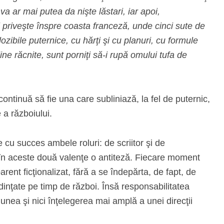
a ar mai putea da nişte lăstari, iar apoi,
i priveşte înspre coasta franceză, unde cinci sute de
zibile puternice, cu hărţi şi cu planuri, cu formule
ne răcnite, sunt porniţi să-i rupă omului tufa de
ontinuă să fie una care subliniază, la fel de puternic,
 a războiului.
e cu succes ambele roluri: de scriitor şi de
în aceste două valenţe o antiteză. Fiecare moment
rent ficţionalizat, fără a se îndepărta, de fapt, de
edinţate pe timp de război. Însă responsabilitatea
unea şi nici înţelegerea mai amplă a unei direcţii