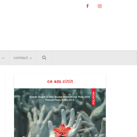
e
contact
ce am citit