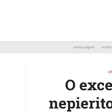
prima pagină
scriito
cr
O exce
nepierit