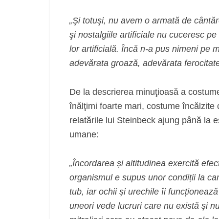
„Şi totuşi, nu avem o armată de cântăre
şi nostalgiile artificiale nu cuceresc pe
lor artificială. Încă n-a pus nimeni pe 
adevărata groază, adevărata ferocitate
De la descrierea minuţioasă a costume
înălţimi foarte mari, costume încălzite
relatările lui Steinbeck ajung până la e
umane:
„Încordarea și altitudinea exercită efe
organismul e supus unor condiții la car
tub, iar ochii și urechile îi funcționea
uneori vede lucruri care nu există și nu