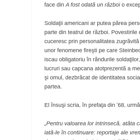
face din
A fost odată un război
o excep
Soldaţii americani ar putea părea pers
parte din teatrul de război. Povestirile
cuceresc prin personalitatea zugrăvită
unor fenomene fireşti pe care Steinbec
iscau obligatoriu în rândurile soldaţilo
lucruri sau capcana atotprezentă a memo
şi omul, dezbrăcat de identitatea socia
partea.
El însuşi scria, în prefaţa din ʼ68, urm
„Pentru valoarea lor intrinsecă, atâta 
iată-le în continuare: reportaje ale vre