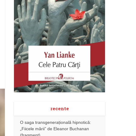
recente
O saga transgenerațională hipnotică:
„Fiicele mării” de Eleanor Buchanan
(fragment)