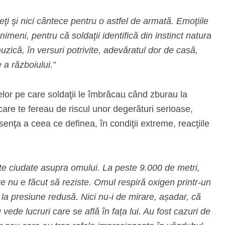
ţi şi nici cântece pentru o astfel de armată. Emoţiile
 nimeni, pentru că soldaţii identifică din instinct natura
muzică, în versuri potrivite, adevăratul dor de casă,
 a războiului.”
lor pe care soldaţii le îmbrăcau când zburau la
 care te fereau de riscul unor degerături serioase,
senţa a ceea ce definea, în condiţii extreme, reacţiile
cte ciudate asupra omului. La peste 9.000 de metri,
e nu e făcut să reziste. Omul respiră oxigen printr-un
ză la presiune redusă. Nici nu-i de mirare, așadar, că
 vede lucruri care se află în fața lui. Au fost cazuri de