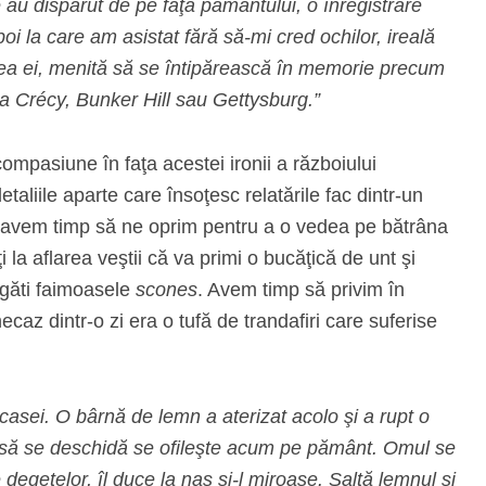
e au dispărut de pe faţa pământului, o înregistrare
boi la care am asistat fără să-mi cred ochilor, ireală
tea ei, menită să se întipărească în memorie precum
 la Crécy, Bunker Hill sau Gettysburg.”
compasiune în faţa acestei ironii a războiului
aliile aparte care însoţesc relatările fac dintr-un
re avem timp să ne oprim pentru a o vedea pe bătrâna
 la aflarea veştii că va primi o bucăţică de unt şi
egăti faimoasele
scones
. Avem timp să privim în
caz dintr-o zi era o tufă de trandafiri care suferise
 casei. O bârnă de lemn a aterizat acolo şi a rupt o
ea să se deschidă se ofileşte acum pe pământ. Omul se
le degetelor, îl duce la nas şi-l miroase. Saltă lemnul şi