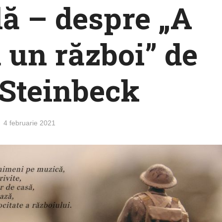
ă – despre „A
ă un război” de
Steinbeck
4 februarie 2021