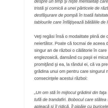
despre un timp şi nişte mentalităţi car
tristă şi comică a unei părticele de răz
desfăşurare de pompă în toată falsita
tablourile care înfăţişează bătăliile de
Veţi regăsi însă o modalitate plină de 
neiertător. Poate că tocmai de aceea det
singur an de război o călătorie în ca
englezoaică, dansând cu paşii ei micuţi
promiţând şi ea, la rândul ei, că va pr
grădina unui om pentru care singurul ne
consecinţele acestui război:
„Un om stă în mijlocul grădinii din faţa
tufă de trandafiri. Bobocul care stăt
apleacă şi îl ridică. Îl pipăie cu burice