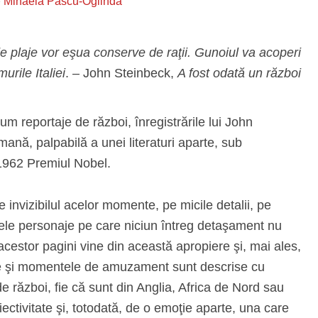
e
Mihaela Pascu-Oglindă
de plaje vor eşua conserve de raţii. Gunoiul va acoperi
murile Italiei
. – John Steinbeck,
A fost odată un război
um reportaje de război, înregistrările lui John
mană, palpabilă a unei literaturi aparte, sub
 1962 Premiul Nobel.
 invizibilul acelor momente, pe micile detalii, pe
unele personaje pe care niciun întreg detaşament nu
cestor pagini vine din această apropiere şi, mai ales,
rile şi momentele de amuzament sunt descrise cu
 război, fie că sunt din Anglia, Africa de Nord sau
iectivitate şi, totodată, de o emoţie aparte, una care