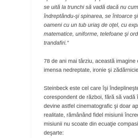
se uită la trunchi să vadă dacă nu cumv
îndreptându-şi spinarea, se întoarce ş
oameni cu un tub uriaş de oţel, cu explo
matematice, uniforme, telefoane şi ordi
trandafiri.”
78 de ani mai târziu, această imagine c
imensa nedreptate, ironie şi zădărnicie
Steinbeck este cel care îşi îndeplineşt
corespondent de război, fără să vadă 
devine astfel cinematografic şi doar apa
realitate, rămânând fidel misiunii încr
misiunii nu scoate din ecuaţie compasi
deşarte: