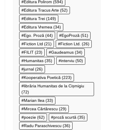
Editura Polirom
(594)
Editura Tracus Arte
(52)
Editura Trei
(149)
Editura Vremea
(34)
Ego. Proză
(44)
EgoProză
(51)
Fiction Ltd
(21)
Fiction Ltd.
(26)
FILIT
(23)
Gaudeamus
(34)
Humanitas
(35)
interviu
(50)
jurnal
(26)
Kooperativa Poetică
(223)
librăria Humanitas de la Cișmigiu
(72)
Marian Ilea
(33)
Mircea Cărtărescu
(29)
poezie
(62)
proză scurtă
(35)
Radu Paraschivescu
(36)