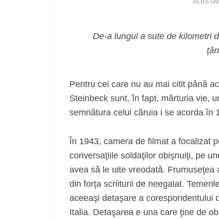
scris d
De-a lungul a sute de kilometri 
ţăr
Pentru cei care nu au mai citit până ac
Steinbeck sunt, în fapt, mărturia vie, u
semnătura celui căruia i se acorda în
În 1943, camera de filmat a focalizat pe
conversaţiile soldaţilor obişnuiţi, pe 
avea să le uite vreodată. Frumuseţea a
din forţa scriiturii de neegalat. Teme
aceeaşi detaşare a corespondentului de
Italia. Detaşarea e una care ţine de ob