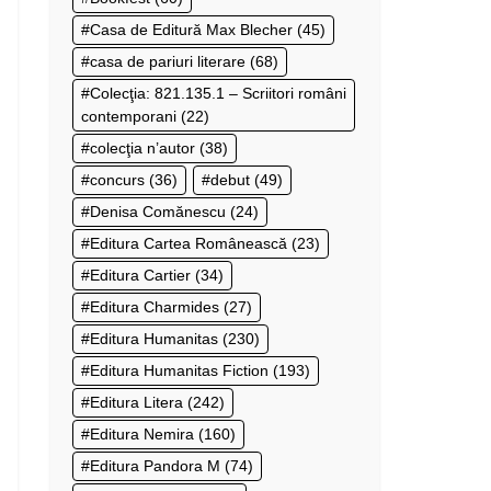
Casa de Editură Max Blecher
(45)
casa de pariuri literare
(68)
Colecţia: 821.135.1 – Scriitori români
contemporani
(22)
colecţia n’autor
(38)
concurs
(36)
debut
(49)
Denisa Comănescu
(24)
Editura Cartea Românească
(23)
Editura Cartier
(34)
Editura Charmides
(27)
Editura Humanitas
(230)
Editura Humanitas Fiction
(193)
Editura Litera
(242)
Editura Nemira
(160)
Editura Pandora M
(74)