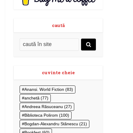
caută
cuvinte cheie
Anansi. World Fiction
(83)
anchetă
(77)
Andreea Răsuceanu
(27)
Biblioteca Polirom
(100)
Bogdan-Alexandru Stănescu
(21)
Bookfest
(60)