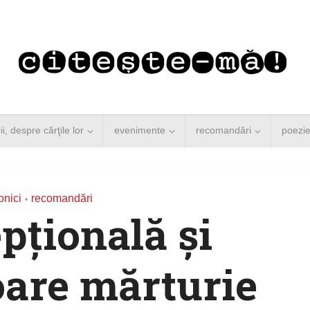
rii, despre cărţile lor
evenimente
recomandări
poezi
onici
recomandări
•
pţională şi
oare mărturie