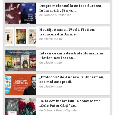
Despre melancolia ce face durerea
îndurabilă: „Și n-ai...
de
Romeo Aurelian Ilie
Noutăţi Anansi. World Fiction:
traduceri din Annie...
de
citeste-ma.ro
Iată cu ce cărţi deschide Humanitas
Fiction noul sezon...
de
citeste-ma.ro
„Protocols“ de Andrew D. Huberman,
cea mai așteptată...
de
citeste-ma.ro
De la confucianism la comunism:
„Cele Patru Cărți” de...
de
Mihaela Pascu-Oglindă