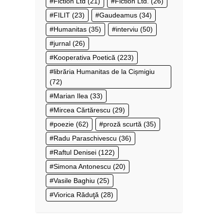
Fiction Ltd
(21)
Fiction Ltd.
(26)
FILIT
(23)
Gaudeamus
(34)
Humanitas
(35)
interviu
(50)
jurnal
(26)
Kooperativa Poetică
(223)
librăria Humanitas de la Cișmigiu
(72)
Marian Ilea
(33)
Mircea Cărtărescu
(29)
poezie
(62)
proză scurtă
(35)
Radu Paraschivescu
(36)
Raftul Denisei
(122)
Simona Antonescu
(20)
Vasile Baghiu
(25)
Viorica Răduţă
(28)