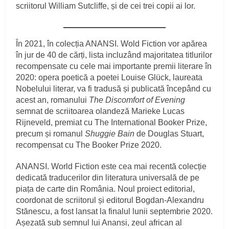
scriitorul William Sutcliffe, și de cei trei copii ai lor.
În 2021, în colecția ANANSI. Wold Fiction vor apărea
în jur de 40 de cărți, lista incluzând majoritatea titlurilor
recompensate cu cele mai importante premii literare în
2020: opera poetică a poetei Louise Glück, laureata
Nobelului literar, va fi tradusă și publicată începând cu
acest an, romanului
The Discomfort of Evening
semnat de scriitoarea olandeză Marieke Lucas
Rijneveld, premiat cu The International Booker Prize,
precum și romanul
Shuggie Bain
de Douglas Stuart,
recompensat cu The Booker Prize 2020.
ANANSI. World Fiction este cea mai recentă colecție
dedicată traducerilor din literatura universală de pe
piața de carte din România. Noul proiect editorial,
coordonat de scriitorul și editorul Bogdan-Alexandru
Stănescu, a fost lansat la finalul lunii septembrie 2020.
Așezată sub semnul lui Anansi, zeul african al