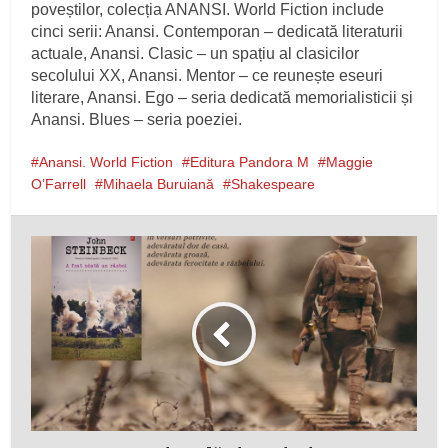
poveștilor, colecția ANANSI. World Fiction include
cinci serii: Anansi. Contemporan – dedicată literaturii
actuale, Anansi. Clasic – un spațiu al clasicilor
secolului XX, Anansi. Mentor – ce reunește eseuri
literare, Anansi. Ego – seria dedicată memorialisticii și
Anansi. Blues – seria poeziei.
Anansi. World Fiction
Editura Pandora M
Maggie
O’Farrell
Mihaela Buruiană
Shakespeare