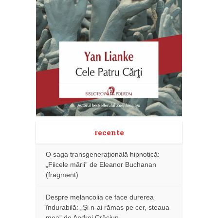
recente
O saga transgenerațională hipnotică:
„Fiicele mării” de Eleanor Buchanan
(fragment)
Despre melancolia ce face durerea
îndurabilă: „Și n-ai rămas pe cer, steaua
mea” de Andrei Crăciun