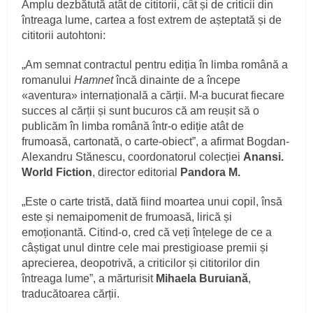
Amplu dezbătută atât de cititorii, cât și de criticii din
întreaga lume, cartea a fost extrem de așteptată și de
cititorii autohtoni:
„Am semnat contractul pentru ediția în limba română a
romanului
Hamnet
încă dinainte de a începe
«aventura» internațională a cărții. M-a bucurat fiecare
succes al cărții și sunt bucuros că am reușit să o
publicăm în limba română într-o ediție atât de
frumoasă, cartonată, o carte-obiect”, a afirmat Bogdan-
Alexandru Stănescu, coordonatorul colecției
Anansi.
World Fiction
, director editorial
Pandora M.
„Este o carte tristă, dată fiind moartea unui copil, însă
este și nemaipomenit de frumoasă, lirică și
emoționantă. Citind-o, cred că veți înțelege de ce a
câștigat unul dintre cele mai prestigioase premii și
aprecierea, deopotrivă, a criticilor și cititorilor din
întreaga lume”, a mărturisit
Mihaela Buruiană
,
traducătoarea cărții.