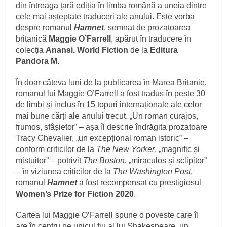
din întreaga țară ediția în limba română a uneia dintre
cele mai așteptate traduceri ale anului. Este vorba
despre romanul
Hamnet
, semnat de prozatoarea
britanică
Maggie O’Farrell
, apărut în traducere în
colecția
Anansi. World Fiction
de la
Editura
Pandora M
.
În doar câteva luni de la publicarea în Marea Britanie,
romanul lui Maggie O’Farrell a fost tradus în peste 30
de limbi și inclus în 15 topuri internaționale ale celor
mai bune cărți ale anului trecut. „Un roman curajos,
frumos, sfâșietor” – așa îl descrie îndrăgita prozatoare
Tracy Chevalier, „un excepțional roman istoric” –
conform criticilor de la
The New Yorker
, „magnific și
mistuitor” – potrivit
The Boston
, „miraculos și sclipitor”
– în viziunea criticilor de la
The Washington Post
,
romanul
Hamnet
a fost recompensat cu prestigiosul
Women’s Prize for Fiction 2020
.
Cartea lui Maggie O’Farrell spune o poveste care îl
are în centru pe unicul fiu al lui Shakespeare, un