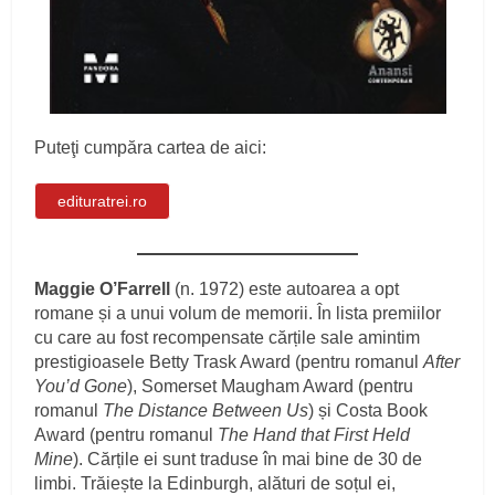
Puteţi cumpăra cartea de aici:
edituratrei.ro
Maggie O’Farrell
(n. 1972) este autoarea a opt
romane și a unui volum de memorii. În lista premiilor
cu care au fost recompensate cărțile sale amintim
prestigioasele Betty Trask Award (pentru romanul
After
You’d Gone
), Somerset Maugham Award (pentru
romanul
The Distance Between Us
) și Costa Book
Award (pentru romanul
The Hand that First Held
Mine
). Cărțile ei sunt traduse în mai bine de 30 de
limbi. Trăiește la Edinburgh, alături de soțul ei,