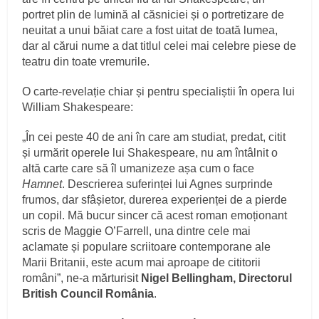
portret plin de lumină al căsniciei și o portretizare de
neuitat a unui băiat care a fost uitat de toată lumea,
dar al cărui nume a dat titlul celei mai celebre piese de
teatru din toate vremurile.
O carte-revelație chiar și pentru specialiștii în opera lui
William Shakespeare:
„În cei peste 40 de ani în care am studiat, predat, citit
și urmărit operele lui Shakespeare, nu am întâlnit o
altă carte care să îl umanizeze așa cum o face
Hamnet
. Descrierea suferinței lui Agnes surprinde
frumos, dar sfâșietor, durerea experienței de a pierde
un copil. Mă bucur sincer că acest roman emoționant
scris de Maggie O’Farrell, una dintre cele mai
aclamate și populare scriitoare contemporane ale
Marii Britanii, este acum mai aproape de cititorii
români”, ne-a mărturisit
Nigel Bellingham, Directorul
British Council România
.