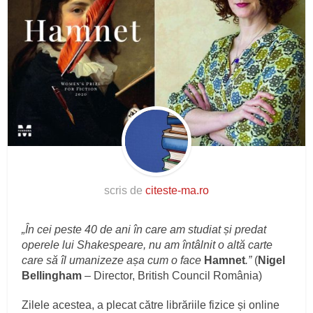
scris de
citeste-ma.ro
„În cei peste 40 de ani în care am studiat și predat
operele lui Shakespeare,
nu am întâlnit o altă carte
care să îl umanizeze așa cum o face
Hamnet
.”
(
Nigel
Bellingham
– Director, British Council România)
Zilele acestea, a plecat către librăriile fizice și online