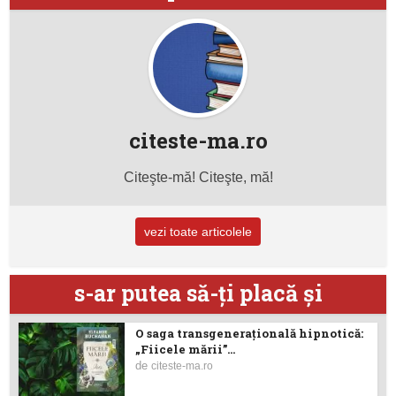
citeste-ma.ro
Citeşte-mă! Citeşte, mă!
vezi toate articolele
s-ar putea să-ţi placă şi
O saga transgenerațională hipnotică:
„Fiicele mării”...
de
citeste-ma.ro