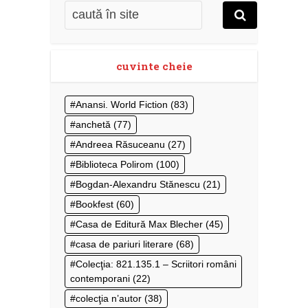
cuvinte cheie
Anansi. World Fiction
(83)
anchetă
(77)
Andreea Răsuceanu
(27)
Biblioteca Polirom
(100)
Bogdan-Alexandru Stănescu
(21)
Bookfest
(60)
Casa de Editură Max Blecher
(45)
casa de pariuri literare
(68)
Colecţia: 821.135.1 – Scriitori români
contemporani
(22)
colecţia n’autor
(38)