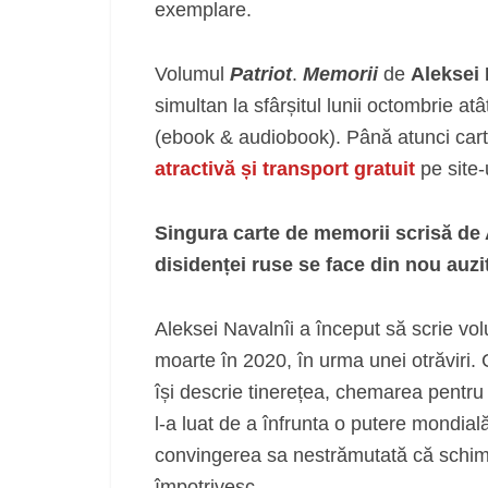
exemplare.
Volumul
Patriot
.
Memorii
de
Aleksei 
simultan la sfârșitul lunii octombrie atât
(ebook & audiobook). Până atunci car
atractivă și transport gratuit
pe site-u
Singura carte de memorii scrisă de A
disidenței ruse se face din nou auzi
Aleksei Navalnîi a început să scrie vo
moarte în 2020, în urma unei otrăviri. 
își descrie tinerețea, chemarea pentru 
l-a luat de a înfrunta o putere mondial
convingerea sa nestrămutată că schimbă
împotrivesc.