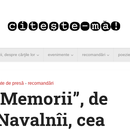
rii, despre cărţile lor
evenimente
recomandări
poezi
te de presă
recomandări
•
. Memorii”, de
Navalnîi, cea