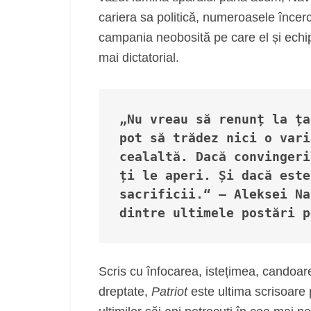
cariera sa politică, numeroasele încercă
campania neobosită pe care el și echip
mai dictatorial.
„Nu vreau să renunț la ța
pot să trădez nici o vari
cealaltă. Dacă convingeri
ți le aperi. Și dacă este
sacrificii.“ – Aleksei Na
dintre ultimele postări p
Scris cu înfocarea, istețimea, candoare
dreptate,
Patriot
este ultima scrisoare 