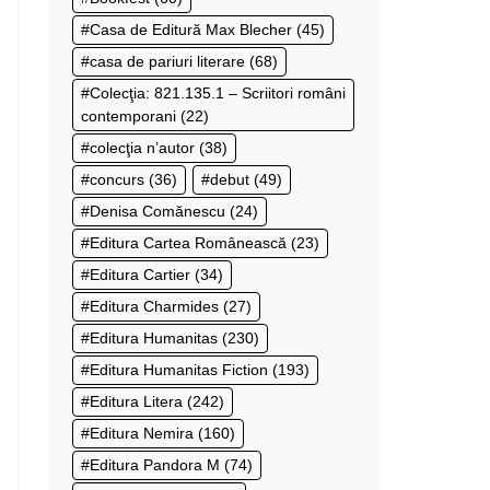
Casa de Editură Max Blecher
(45)
casa de pariuri literare
(68)
Colecţia: 821.135.1 – Scriitori români
contemporani
(22)
colecţia n’autor
(38)
concurs
(36)
debut
(49)
Denisa Comănescu
(24)
Editura Cartea Românească
(23)
Editura Cartier
(34)
Editura Charmides
(27)
Editura Humanitas
(230)
Editura Humanitas Fiction
(193)
Editura Litera
(242)
Editura Nemira
(160)
Editura Pandora M
(74)