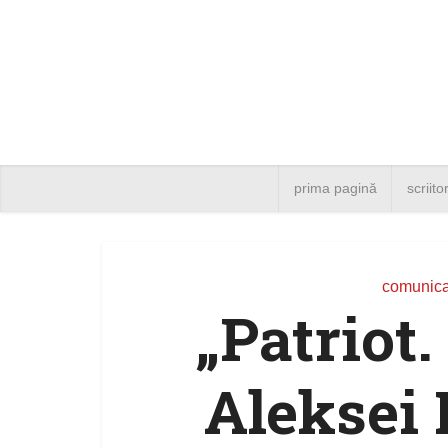
prima pagină
scriito
comunica
„Patriot
Aleksei 