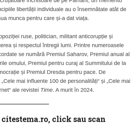
i necruțătoare închisoare de pe Pământ; un memento
cipiile libertății individuale au o însemnătate atât de
nua munca pentru care și-a dat viața.
opoziției ruse, politician, militant anticorupție și
terea și respectul întregii lumi. Printre numeroasele
t acordate se numără Premiul Saharov, Premiul anual al
le omului, Premiul pentru curaj al Summitului de la
mocrație și Premiul Dresda pentru pace. De
„Cele mai influente 100 de personalități“ și „Cele mai
rnet“ ale revistei
Time
. A murit în 2024.
l citestema.ro, click sau scan