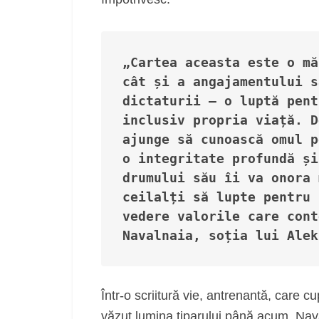
„Cartea aceasta este o mă
cât și a angajamentului s
dictaturii – o luptă pent
inclusiv propria viață. D
ajunge să cunoască omul p
o integritate profundă și
drumului său îi va onora 
ceilalți să lupte pentru 
vedere valorile care cont
Navalnaia, soția lui Alek
Într-o scriitură vie, antrenantă, care 
văzut lumina tiparului până acum, Nav