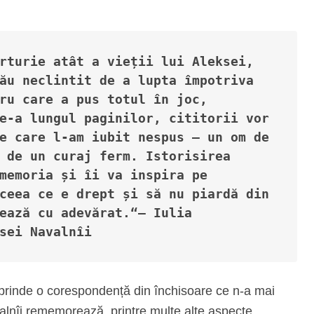
rturie atât a vieții lui Aleksei, 
ău neclintit de a lupta împotriva 
ru care a pus totul în joc, 
e-a lungul paginilor, cititorii vor 
e care l-am iubit nespus – un om de 
 de un curaj ferm. Istorisirea 
memoria și îi va inspira pe 
ceea ce e drept și să nu piardă din 
ează cu adevărat.“— Iulia 
sei Navalnîi
cuprinde o corespondență din închisoare ce n-a mai
alnîi rememorează, printre multe alte aspecte,