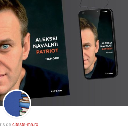
ris de
citeste-ma.ro