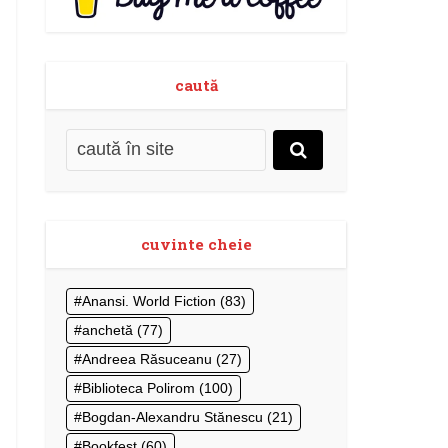
caută
cuvinte cheie
Anansi. World Fiction
(83)
anchetă
(77)
Andreea Răsuceanu
(27)
Biblioteca Polirom
(100)
Bogdan-Alexandru Stănescu
(21)
Bookfest
(60)