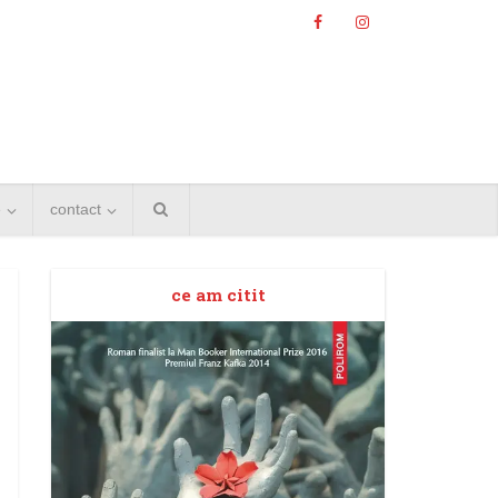
e
contact
ce am citit