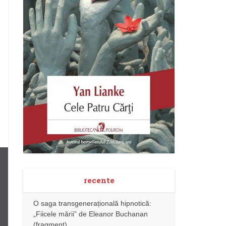
recente
O saga transgenerațională hipnotică:
„Fiicele mării” de Eleanor Buchanan
(fragment)