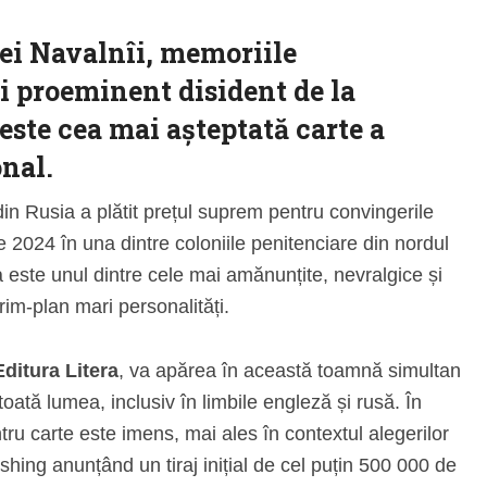
ei Navalnîi
, memoriile
i proeminent disident de la
este cea mai așteptată carte a
onal.
din Rusia a plătit prețul suprem pentru convingerile
e 2024 în una dintre coloniile penitenciare din nordul
 este unul dintre cele mai amănunțite, nevralgice și
prim-plan mari personalități.
Editura Litera
, va apărea în această toamnă simultan
 toată lumea, inclusiv în limbile engleză și rusă. În
tru carte este imens, mai ales în contextul alegerilor
shing anunțând un tiraj inițial de cel puțin 500 000 de