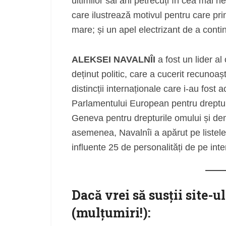
ultimilor săi ani petrecuți în cea ma
care ilustrează motivul pentru care prin
mare; și un apel electrizant de a conti
ALEKSEI NAVALNÎI
a fost un lider al 
deținut politic, care a cucerit recunoaș
distincții internaționale care i-au fos
Parlamentului European pentru drepturi
Geneva pentru drepturile omului și de
asemenea, Navalnîi a apărut pe listele 
influente 25 de personalități de pe inte
Dacă vrei să susţii site-u
(mulţumiri!):