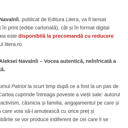
Navalnîi
, publicat de Editura Litera, va fi lansat
 în print (ediție cartonată), cât și în format digital
tea este
disponibilă la precomandă cu reducere
l litera.ro.
leksei Navalnîi – Vocea autentică, neînfricată a
tă.
lumul
Patriot
la scurt timp după ce a fost la un pas de
Cartea cuprinde întreaga poveste a vieții sale: autorul
activism, căsnicia și familia, angajamentul pe care și
ă care voia să-l amuțească cu orice preț și
rile se vor produce indiferent de cei care li se