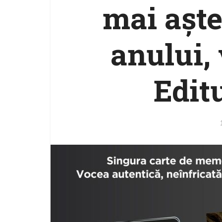
mai aște
anului,
Edit