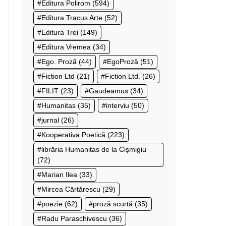
Editura Polirom
(594)
Editura Tracus Arte
(52)
Editura Trei
(149)
Editura Vremea
(34)
Ego. Proză
(44)
EgoProză
(51)
Fiction Ltd
(21)
Fiction Ltd.
(26)
FILIT
(23)
Gaudeamus
(34)
Humanitas
(35)
interviu
(50)
jurnal
(26)
Kooperativa Poetică
(223)
librăria Humanitas de la Cișmigiu
(72)
Marian Ilea
(33)
Mircea Cărtărescu
(29)
poezie
(62)
proză scurtă
(35)
Radu Paraschivescu
(36)