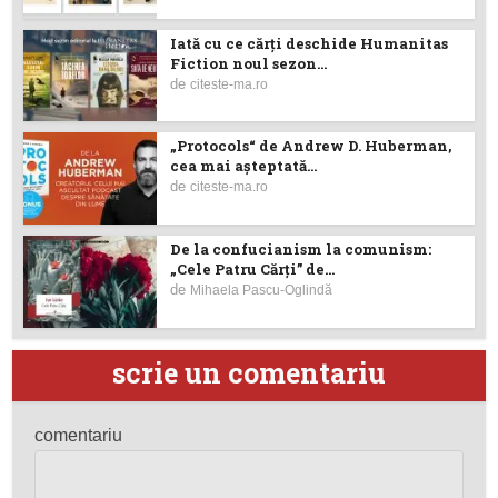
Iată cu ce cărţi deschide Humanitas
Fiction noul sezon...
de
citeste-ma.ro
„Protocols“ de Andrew D. Huberman,
cea mai așteptată...
de
citeste-ma.ro
De la confucianism la comunism:
„Cele Patru Cărți” de...
de
Mihaela Pascu-Oglindă
scrie un comentariu
comentariu