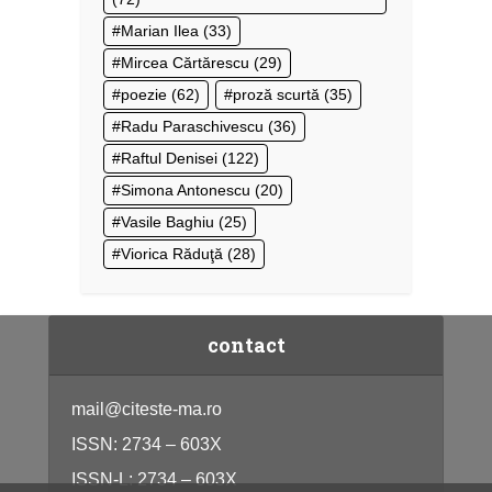
Marian Ilea
(33)
Mircea Cărtărescu
(29)
poezie
(62)
proză scurtă
(35)
Radu Paraschivescu
(36)
Raftul Denisei
(122)
Simona Antonescu
(20)
Vasile Baghiu
(25)
Viorica Răduţă
(28)
contact
mail@citeste-ma.ro
ISSN: 2734 – 603X
ISSN-L: 2734 – 603X