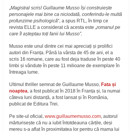
„
Magistral scris! Guillaume Musso își construiește
personajele mai bine ca niciodată, conferindu-le multă
profunzime psihologică
“, a spus RTL, în timp ce
revista ELLE a considerat că acesta este „
romanul pe
care îl așteptau toți fanii lui Musso”.
Musso este unul dintre cei mai apreciați și prolifici
autori din Franța. Până la vârsta de 45 de ani, el a
scris 16 romane, care au fost deja traduse în peste 40
limbi și vândute în peste 11 milioane de exemplare în
întreaga lume.
Ultimul thriller semnat de Guillaume Musso,
Fata și
noaptea
, a fost publicat în 2018 în Franța și, la numai
câteva luni distanță, a fost lansat și în România,
publicat de Editura Trei.
Pe site-ul oficial,
www.guillaumemusso.com
, autorul
mărturisește că nu a iubit întotdeauna cărțile, deși
mereu s-a aflat în proximitatea lor pentru că mama lui