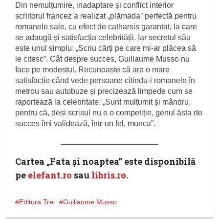
Din nemulțumire, inadaptare și conflict interior
scriitorul francez a realizat „plămada” perfectă pentru
romanele sale, cu efect de catharsis garantat, la care
se adaugă și satisfacția celebrității. Iar secretul său
este unul simplu: „Scriu cărți pe care mi-ar plăcea să
le citesc”. Cât despre succes, Guillaume Musso nu
face pe modestul. Recunoaște că are o mare
satisfacție când vede persoane citindu-i romanele în
metrou sau autobuze și precizează limpede cum se
raportează la celebritate: „Sunt mulțumit și mândru,
pentru că, deși scrisul nu e o competiție, genul ăsta de
succes îmi validează, într-un fel, munca”.
Cartea „Fata și noaptea” este disponibilă
pe
elefant.ro
sau
libris.ro
.
Editura Trei
Guillaume Musso