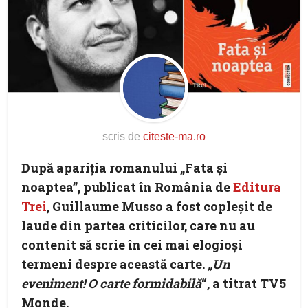
scris de
citeste-ma.ro
După apariția romanului „Fata și
noaptea”, publicat în România de
Editura
Trei
, Guillaume Musso a fost copleșit de
laude din partea criticilor, care nu au
contenit să scrie în cei mai elogioși
termeni despre această carte.
„Un
eveniment! O carte formidabilă
“, a titrat TV5
Monde.