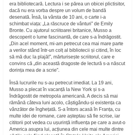
era bibliotecară. Lectura i se părea un obicei plictisitor,
dacă nu era vorba despre un volum de bandă
desenată. Însă, la vârsta de 10 ani, o carte i-a
schimbat viața: „La răscruce de vânturi” de Emily
Bronte. Cu ajutorul scriitoarei britanice, Musso a
descoperit o lume fascinantă, de care s-a îndrăgostit.
„Din acel moment, mi-am petrecut cea mai mare parte
a verilor stând într-un colț al bibliotecii și citind, în loc
să mă duc la plajă!”, mărturisește scriitorul, care e
convins că „din această dragoste de lectură s-a născut
dorința mea de a scrie”.
Însă lucrurile nu s-au petrecut imediat. La 19 ani,
Musso a plecat în vacanță la New York și s-a
îndrăgostit de metropola americană. A decis să mai
rămână câteva luni acolo, câștigându-și existența ca
vânzător de înghețată. S-a întors acasă în Franța, cu
multe idei de romane, care așteptau să fie scrise, iar
cititorii pot vedea cu ușurință influența pe care a avut-o
America asupra lui, acțiunea din cele mai multe dintre