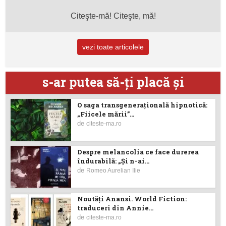
Citeşte-mă! Citeşte, mă!
vezi toate articolele
s-ar putea să-ţi placă şi
O saga transgenerațională hipnotică:
„Fiicele mării”...
de
citeste-ma.ro
Despre melancolia ce face durerea
îndurabilă: „Și n-ai...
de
Romeo Aurelian Ilie
Noutăţi Anansi. World Fiction:
traduceri din Annie...
de
citeste-ma.ro