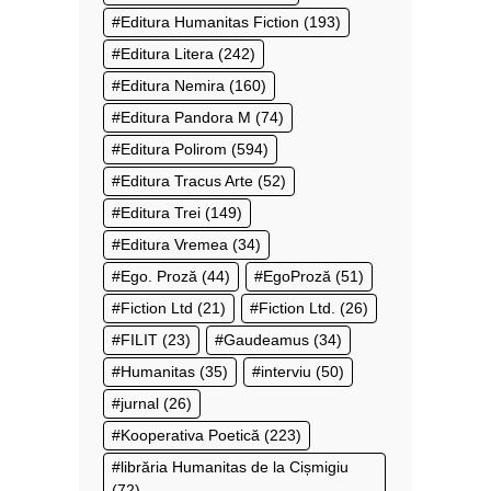
Editura Humanitas Fiction
(193)
Editura Litera
(242)
Editura Nemira
(160)
Editura Pandora M
(74)
Editura Polirom
(594)
Editura Tracus Arte
(52)
Editura Trei
(149)
Editura Vremea
(34)
Ego. Proză
(44)
EgoProză
(51)
Fiction Ltd
(21)
Fiction Ltd.
(26)
FILIT
(23)
Gaudeamus
(34)
Humanitas
(35)
interviu
(50)
jurnal
(26)
Kooperativa Poetică
(223)
librăria Humanitas de la Cișmigiu
(72)